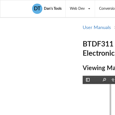
DT
Dan's Tools
Web Dev
Conversio
User Manuals
BTDF311 U
Electroni
Viewing Ma
Toggle
Find
P
Sidebar