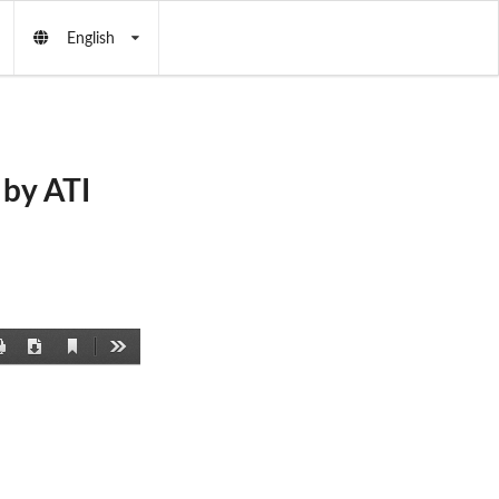
English
by ATI
Current
Print
Download
Tools
View