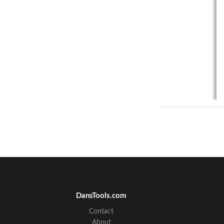
DansTools.com
Contact
About