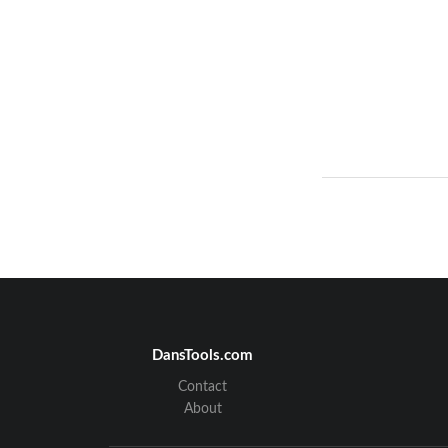
DansTools.com
Contact
About