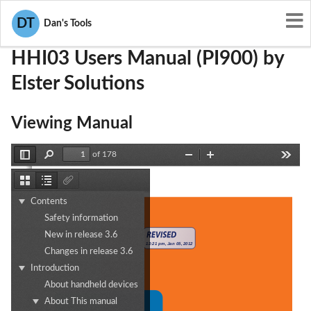
User Manuals
Elster Solutions
G8JHHI03
DT
Dan's Tools
HHI03 Users Manual (PI900) by
Elster Solutions
Viewing Manual
of 178
Toggle
Find
Zoom
Zoom
Tools
Sidebar
Out
In
Thumbnails
Document
Attachments
Outline
Contents
Safety information
New in release 3.6
Changes in release 3.6
Introduction
About handheld devices
About This manual