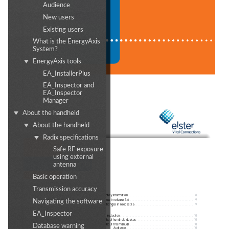
Audience
New users
EA_Inspector
Existing users
Release 3.6
What is the EnergyAxis
User Guide
System?
TM42-3013I
EnergyAxis tools
EA_InstallerPlus
EA_Inspector and
EA_Inspector
Manager
About the handheld
About the handheld
Radix specifications
EA_Inspector User Guide
Safe RF exposure
using external
Contents
antenna
Basic operation
Transmission accuracy
Safety information
 . . . . . . . . . . . . . . . . . . . . . . . . . . . . . . . . . . . . . . . . . . . . 8
New in release 3.6
. . . . . . . . . . . . . . . . . . . . . . . . . . . . . . . . . . . . . . . . . . . . 9
Navigating the software
Changes in release 3.6
. . . . . . . . . . . . . . . . . . . . . . . . . . . . . . . . . . . . . . . . 9
EA_Inspector
1
Introduction
. . . . . . . . . . . . . . . . . . . . . . . . . . . . . . . . . . . . . . . . . . . . . . . . .  10
About handheld devices
. . . . . . . . . . . . . . . . . . . . . . . . . . . . . . . . . . . . . .  10
About This manual
. . . . . . . . . . . . . . . . . . . . . . . . . . . . . . . . . . . . . . . . . . .  10
Database warning
Audience
. . . . . . . . . . . . . . . . . . . . . . . . . . . . . . . . . . . . . . . . . . . . .  10