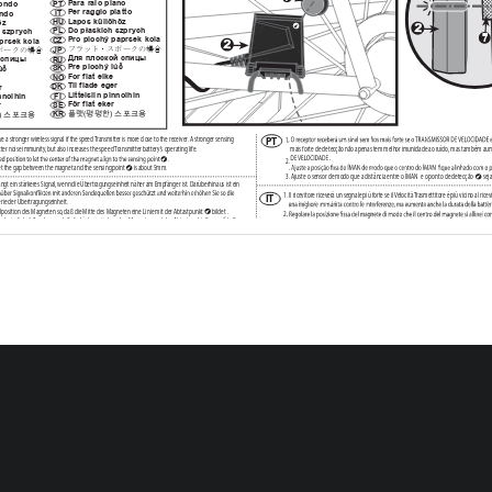
Para
 ra  io pl
ano
 dond
o
PT
Per   ra  ggio pi
att
o
nd
o
 IT 
Lapo
s k
üllőhö
z
ö
z
HU
2
D
o pł
ask
ich   sz  pryc
h
PL
   szp
ryc
h
7
Pro plo
chý p aprsek
 kol  a
2
CZ
aprsek
 kol  a
フラット・スポークの
場合
ポーク の場合
JP
Дл я  пл оской   сп иц ы
глой  спиц ы
RU
Pre   plo
chý lú
č
ú
č
SK
Fo
r flat   eike
NO
Til 
flade eger
r
DK
Li  tte
isiin pinnoihin
pinnoihin
 FI 
Fö
r flat   eke
r
 
SE
플랫(평평한) 스포크용
) 스포크용
KR
PT
v
e a str
onger wir
eless sig
nal if the speed 
Transmitt
er is mor
e close t
o the r
ec
eiv
er  . A str
onger sensing 
1. 
mais f
or
te de det
ec
ção não apenas t
em melhor imunidade ao ruído
, mas também au
t
er noise immunit
y, but also incr
eases the speed 
Transmitt
er ba
tt  er
y’s oper
ating lif
e. 
   .
2. 
et the gap bet
ween the mag
net and the sensing poin
t 
 is about 5mm.
3. A
just
e o sensor de modo que a distância en
tr  e o ÍM
AN  e o pon
to de det
ec
ção 
 sej
gt ein stär
ker
es Sig
nal
, w
enn die Über
tr  agungseinheit näher am Empfänger ist
. Darüber
hinaus ist ein 
1. I
l r  ic evit
or
e r
ic ev
er  à un seg
nale più f
or
te se il 
Velocità 
Trasmettit
or
e è più vicino al r
ic ev
 IT 
  er  ie der Über
tr  agungseinheit
. 
dposition des M
ag
net
en so
, daß die M
itt
e des M
ag
net
en eine Linie mit der A
btastpunkt 
 bildet .
2. 
sch
windigkeit S
enders so
, daß die L
ücke z
wischen den M
ag
net
en und der A
btastpunkt 
 ungefähr 5 mm 
3. R
egolar
e il 
Velocità 
Trasmettit
or
e di modo che la distanza tr
a il mag
net
e e la P
un
to di p
1. A v
ev
ő er
ősebb jelet f
og
, ha a SEBESSÉGK
ÖZL
Ő kö
zelebb találha
tó a v
ev
őhö
z képest
. A
HU
nem csak a zaj csök
ken, de a SEBESSÉGK
ÖZL
Ő készüléket üz
emelő elemek üz
emideje i
ur
e immunit
é aux bruits
, mais il c
on
tr  ibue aussi à amélior
er la dur
ée de vie de la pile du 
Vit esse Émett
eur
. 
2. Á
llítsa a M
ÁGNES egy
séget r
ögzít
ett po
zícióba, hogy a M
ÁGNES kö
zepe egy
enesbe jöh
l
’aiman
t en alig
nan
t le c
en
tr  e de l
’aiman
t sur les P
oin
t sen
tan
t 
.
3. A M
ÁGNES és az ér
zékelő pon
t 
 köz
ötti tá
volság k
b. 5 mm legy
en.
tt
eur pour que l
’écar
t en
tr  e l
’aiman
t et les P
oin
t sen
tan
t 
 soit d
’en
vir
on 5 mm (0.2 po
).
1. O
dbior
nik będzie otr
zym
ywać silniejsz
y sy
gnał dr
ogą bezpr
zew
odo
wą, jeż
eli PRZEK
AŹ
j de on
tvanger zit
, zal de on
tvanger een st
er  ker dr
aadloos sig
naal on
tvangen. E
en st
er  ker sig
naal v
an de 
PL
Silniejsz
y sy
gnał r
ejestrując
y jest nie t
ylko bar
dziej odpor
ny na zak
łóc
enia, lecz r
ównież
t
er bestand t
egen ruis
, maar v
er  lengt t
ev
ens de lev
ensduur v
an de ba
tt  er  ij in de z
ender
. 
PRĘDK
OŚCI. 
n de mag
neet  z
o aan da
t het midden v
an de mag
neet op gelijke hoogt
e kom
t t
e staan met het 
2. D
ost
oso
wać po
zycję moc
owania M
AGNESU tak
, ab
y śr
odek M
AGNESU b
ył w jednej lini
3. 
Wyr  egulo
wać czujnik tak
, ab
y odległość pomiędz
y M
AGNESEM a punkt
em r
ejestrując
y
nder z
o aan da
t de opening tussen de mag
neet en de c
on
tac
t pun
t 
 ongev
eer 5mm is
.
1. Jestliž
e se bude MĚŘÍČ R
YCHL
OSTI  naléza
t blíž
e k př
ijímači, př
ijíman
ý sig
nál bude silnějš
 señal inalámbr
ica más pot
en
te si el 
Velocidad 
Transmisor esta más c
er  ca del r
ec
ept
or  . No señal más 
CZ
omezuje vznik šumu
, ale také z
vyšuje živ
otnost ba
ter  ie MĚŘIČE R
YCHL
OSTI . 
nmune a los ruidos
, sino que además aumen
ta la vida oper
ativ
a de la pila del 
Velocidad 
Transmisor
. 
2. Upr
avt  e stabilní polohu M
AGNE
TU  tak
, ab
y se mohl stř
ed M
AGNE
TU zar
ovna
t se sním
.
3. Upr
avt  e čidlo tak
, ab
y mezi M
AGNE
TEM a snímacím bodem 
 b yla mez
er  a př
ibližně 
nsmisor de f
or
ma que el espacio en
tr  e el imán y la P
un
to que pr
esien
te 
 sea de unos 5 mm (0.2").
1. M
odtager
en modtager et stær
ker
e tr
ådløst sig
nal
, h
vis HASTIGHEDSSENDEREN er an
DK
stær
ker
e det
ekt
er  ingssig
nal g
iv er ik
ke blot bedr
e st
øjsik
ker
hed en f
or
længer også lev
2. Just
er M
AGNE
TEN i en fast position, således a
t M
AGNE
T-cen
tr  et k
an br
inges på linje 
3. Just
er sensor
en, således a
t mellemrummet mellem M
AGNE
TEN og det
ekt
er  ingspun
5mm
ь ПЕРЕ
ДАТЧИК СК
ОР
ОС
ТИ  б
лиж
е к приемник
у, пос
ле
дний б
удет по
лучат
ь бо
лее си
льный 
1. 
Vastaanotin saa v
ah
vemman langa
tt  oman sig
naalin, jos NOPEUSMIT
TARI on lähempä
 FI 