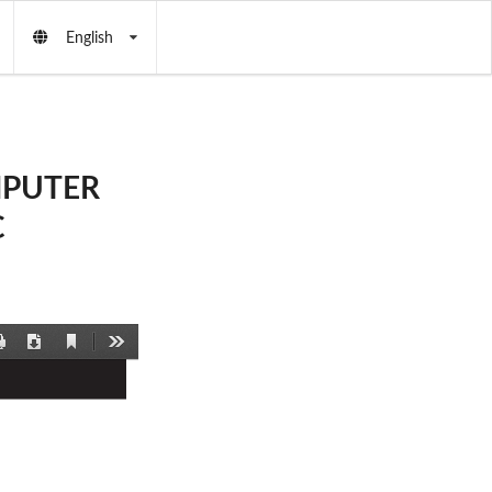
English
MPUTER
C
Current
Print
Download
Tools
View