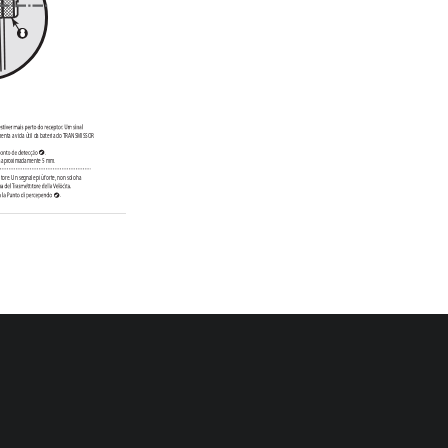
8
men
ta a vida útil da ba
ter  ia do 
TR
ANSMISSOR 
.
a apr
oximadamen
te 5 mm.
it
or
e. Un seg
nale più f
or
te, non solo ha 
.
er
cependo 
 sia cir
ca 5 mm (0.2").
z er
ősebb ér
zékelőjelnek kösz
önhet
ően 
s meg
nö
vekszik
. 
essen az ér
zékelő pon
ttal 
.
NIK PRĘDK
OŚCI będzie bliż
ej odbior
nik
a. 
 pr
zedłuża ż
ywotność ba
ter  ii PRZEK
AŹNIK
A 
i z punkt
em r
ejestrując
ym 
.
m 
 w
ynosiła około 5 mm.
í. Silnější př
ijíman
ý sig
nál nejen 
acím bodem 
.
5mm.
br
agt så tæt som muligt på modtager
en. E
t 
etiden af HASTIGHEDSSENDERENS ba
tt  er  i. 
med det
ekt
er  ingspunkt
et 
.
kt
et 
 er ca. 5 mm.
nä v
astaanotin
ta. 
Vah
vempi 