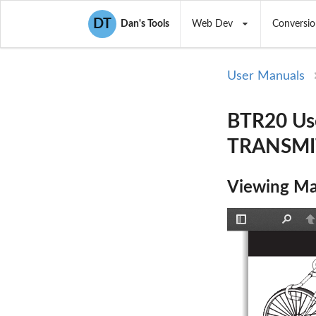
DT
Dan's Tools
Web Dev
Conversio
User Manuals
BTR20 Us
TRANSMI
Viewing Ma
Toggle
Find
P
Sidebar