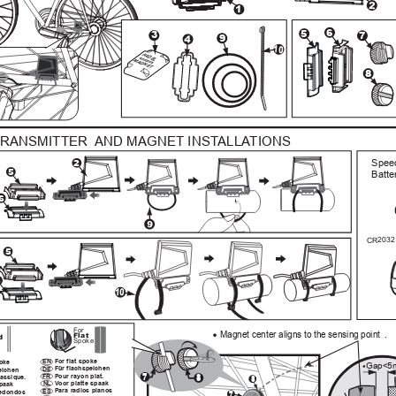
2
1
6
5
3
7
9
4
10
PADEL
MAGNET
8
TRANSMITTER  AND MAGNET INSTALLATIONS
2
Speed
5
Batte
6
9
32
CR20
5
10
For 
Magnet center aligns to the sensing point  .
Flat 
d 
Spoke
$
Fo
r flat   spo
ke
o
ke
EN
Gap<5
Fü
r flac
hspeichen
DE
eichen
7
8
Pou
r ray
on pl
at  .
8
FR
lass
iqu
e.
Voo
r pl
atte
 spaa
k
NL
paa
k
Para
 ra  dio
s pl
ano
s
7
ES
e  dondo
s