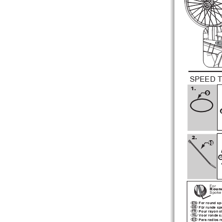
 SPEED 
1.
9
2.
10
6
For 
Roun
Spoke
Fo
r round 
sp
EN
Fü
r rund
e sp
DE
Pou
r ray
on 
c
FR
NL
Voo
r rond
e s
ES
Para
 ra  dio
s r