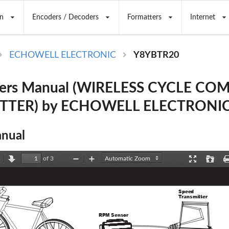
n
Encoders / Decoders
Formatters
Internet
ECHOWELL ELECTRONIC
Y8YBTR20
ers Manual (WIRELESS CYCLE CO
TTER) by ECHOWELL ELECTRONI
nual
of 3
revious
Next
Zoom
Zoom
Presentation
Open
Out
In
Mode
Speed 
Transmitter 
RPM Sensor