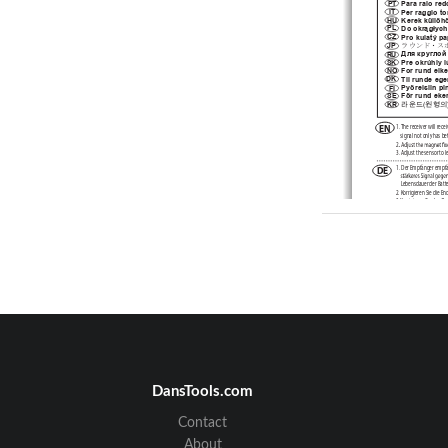
Para
 ra  io 
re 
PT
Per   ra  ggio 
to
 IT 
Kerek
 k
üllőh
HU
PL
Do o
krą gł
yc
h
Pro   kul  atý
 p 
CZ
ラウンド・ス
JP
Дл я кр у
RU
Pre   o kr  úhl
y l
SK
Fo
r rund 
eike
NO
Til 
rund
e ege
DK
Py
ö
re  isiin 
 FI 
Fö
r rund 
eke
r
SE
라운드(원형의
KR
EN
1. 
The r
ec
eiv
er will r
ec
ei
sig
nal not only has bet
2. 
3. A
djust the sensor t
o l
1. D
er Empfänger empfän
DE
Lebensdauer der Ba
tt
2. Korr
ig ier
en Sie die En
3.Kor
rig ier
en Sie den G
e
(0.2") betr
ägt
.
1. 
FR
seulemen
t une meille
2. A
just
ez la position de 
3. A
just
ez le 
Vit esse Éme
1. A
ls de z
ender dich
t bi
NL
zender is niet alleen be
2. P
as de v
ast
e positie v
a
con
tac
t pun
t 
.
3. P
as de stand v
an de z
e
1. El r
ec
ept
or r
ecibir
á una
ES
fuer
te no solo es más i
2. 
3. A
just
e el 
Velocidad 
Tra
DansTools.com
2.
JP
Contact
3.
4.
About
2. Е
сли распо
ло
жи
т
U