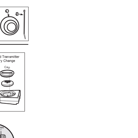
9
10
 Transmitter 
ry Change
Cap
mm