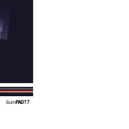
.1
 de Usuario
7
T