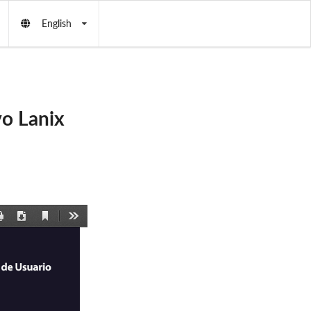
English
o Lanix
Current
Print
Download
Tools
View
7
T