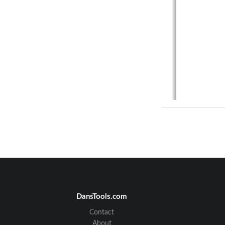
Le
Detallad
de este 
DansTools.com
La inform
alguno po
Contact
manual si
About