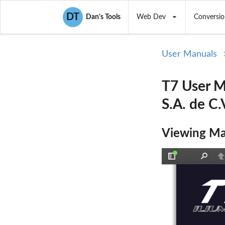
DT
Dan's Tools
Web Dev
Conversio
User Manuals
T7 User M
S.A. de C.
Viewing Ma
Toggle
Find
P
Sidebar