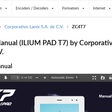
n
Encoders / Decoders
Formatters
Internet
Corporativo Lanix S.A. de C.V.
ZC4T7
anual (ILIUM PAD T7) by Corporativ
V.
nual
(1 of 32)
revious
Next
Zoom
Zoom
Presentation
Open
Out
In
Mode