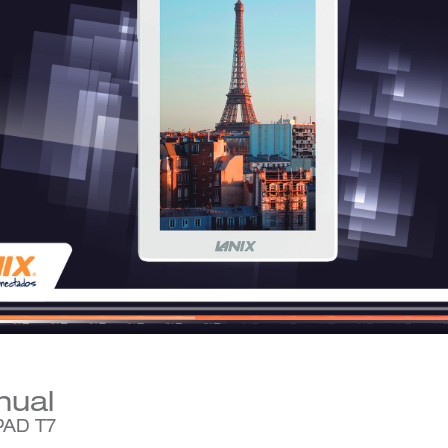
Manual
ual 
 PAD T7