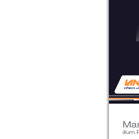
Man
ilium