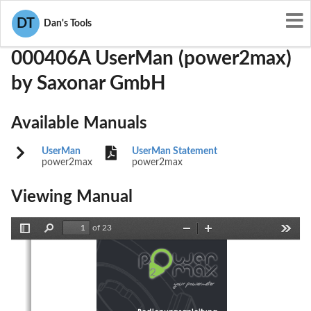
User Manuals
Saxonar GmbH
ZQ2-000406A
DT
Dan's Tools
000406A UserMan (power2max)
by Saxonar GmbH
Available Manuals
UserMan
UserMan Statement
power2max
power2max
Viewing Manual
of 23
Toggle
Find
Zoom
Zoom
Tools
Sidebar
Out
In
your powermeter