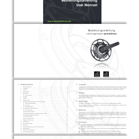
Bedienungsanleitung
User Manual
www.power2max.de
Bedienungsanleitung
Leistungsmesser
power2max
1   Inhaltsverzeichnis
2   Copyright
        1       Inhaltsverzeichnis .............................................................................................
.............................. 2
        Copyright 2010. Alle Rechte vorbehalten. Kein Teil dieser Veröffentlichung darf ohne die vorherige
schriftliche Genehmigung durch Saxonar GmbH reproduziert, kopiert, fotografiert, übersetzt, wei-
        2       Copyright .......................................................................................................
................................. 3
tergegeben, heruntergeladen oder auf Speichermedien jeglicher Art gespeichert werden.
        3       Marken ..........................................................................................................
.................................. 3
        4       Änderungen  .....................................................................................................
............................. 3
3   Marken
        5       Einleitung .....................................................................................................
................................... 3
                5.1 Warnhinweise  ...............................................................................................
......................... 4
power2max
ist eine  eingetragene Marke der Saxonar GmbH. Alle anderen in diesem Handbuch
verwendeten Produkt-, Marken- oder Handelsnamen können Marken oder eingetragene Marken
        6       Garantie .......................................................................................................
.................................. 4
der jeweiligen Inhaber sein.
        7       Kontakt ........................................................................................................
................................... 4
        8       Lieferumfang  ...................................................................................................
.............................. 4
4   Änderungen
        9       Montage, Inbetriebnahme und Verwendung .........................................................................
.. 5
                9.1 Benötigte Werkzeuge  ........................................................................................
................... 5
        Inhaltliche Änderungen in diesem Handbuch können ohne Vorankündigung erfolgen.
                9.2 Montage  ....................................................................................................
............................ 5
        Saxonar GmbH behält sich das Recht vor, Änderungen und Verbesserungen am Produkt ohne
Vorankündigung vorzunehmen.
                9.3 Inbetriebnahme  .............................................................................................
..................... 10
        10     Nutzung des Leistungsmessers ....................................................................................
............... 14
5   Einleitung
                10.1 Vor Fahrtantritt...........................................................................................
........................... 14
                10.2 Während der Fahrt..........................................................................................
..................... 14
        Vielen Dank, dass Sie sich für den Leistungsmesser 
power2max
entschieden haben. Einmal instal-
                10.3 Nullpunktabgleich und thermische Korrektur.................................................................
.. 14
liert  unterstützt  der  Leistungsmesser  
power2max
Ihr  Trainingsprogramm  durch  Messung  und  
Funkübertragung der Trittleistung und der Trittfrequenz an einen ANT+SPORT™-kompatiblen Rad-
                10.4 Nutzungsdauer der Batterie ................................................................................
............... 14
computer.
                10.5 Nach der Fahrt  ............................................................................................
........................ 14
        Der Leistungsmesser 
power2max
erfüllt den Anspruch an ein zuverlässiges, robustes Produkt mit
                10.6 Nach einem Sturz...........................................................................................
...................... 15
einfacher Montage und intuitiver Handhabung. 
        11     Pflege und Wartung ..............................................................................................
...................... 15
        12     Entsorgung ......................................................................................................
............................. 15
5.1 Warnhinweise
        13     Zubehör, Ersatzteile.............................................................................................
.......................... 16
   Lesen Sie vor Montage und Inbetriebnahme das Benutzerhandbuch sorgfältig durch! Unsach-
        14     Reparatur........................................................................................................
.............................. 16
gemäße Montage kann zu Stürzen führen. Im Zweifelsfall wenden Sie sich an einen professio-
        15     Service Kalibrierung und Funktionskontrolle .....................................................................
........ 16
nellen Fahrradmechaniker.
        16     Fehlertabelle ...................................................................................................
............................. 17
   Machen Sie sich vor Fahrtantritt mit den Funktionen und der Bedienung Ihres Leistungsmessers
vertraut.
        17     Technische Spezifikation ........................................................................................
..................... 18
   Vor Beginn Ihres Trainingsprogramms bitten Sie Ihren Arzt um entsprechenden Rat. 
        18     Konformitätserklärung ............................................................................................
..................... 18
   Achten Sie zuerst auf Verkehr und Straßenzustand, bevor Sie Informationen abrufen.
2
3