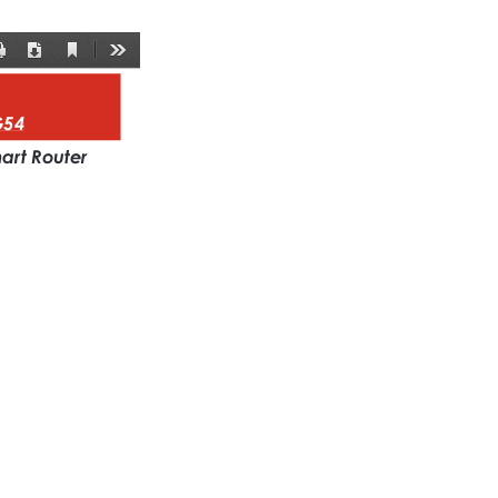
Current
Print
Download
Tools
View
G54
art Router