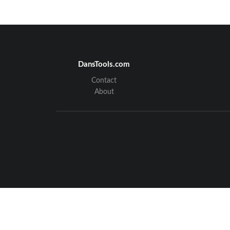
DansTools.com
Contact
About