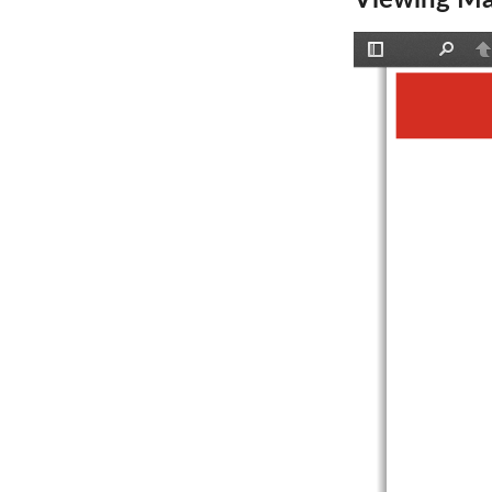
Viewing Ma
Toggle
Find
P
Sidebar