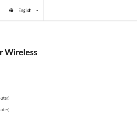
English
r Wireless
uter)
uter)