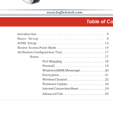
www.buffalotech.com
Table of C
Introduction    .  .  .  .  .  .  .  .  .  .  .  .  .  .  .  .  .  .  .  .  .  .  .  .  .  .  .    5
Basic  Setup  .  .  .  .  .  .  .  .  .  .  .  .  .  .  .  .  .  .  .  .  .  .    6
AOSS  Setup  .  .  .  .  .  .  .  .  .  .  .  .  .  .  .  .  .  .  .  .  .  .  .  .  .  .  .  12
Router Access Point Mode . . . . . . . . . . . . . . . . . . . . . . . . . . . 14
AirStation Confi
 guration Tool . . . . . . . . . . . . . . . . . . . . . . . . 17
Home  .  .  .  .  .  .  .  .  .  .  .  .  .  .  .  .  .  .  .  .  .  .  .  .  .  .  .  17
Port Mapping . . . . . . . . . . . . . . . . . . . . . . . . . . . 18
Firewall . . . . . . . . . . . . . . . . . . . . . . . . . . . 19
Windows (MSN) Messenger. . . . . . . . . . . . . . . . . . 20
Encryption . . . . . . . . . . . . . . . . . . . . . . . . . . . 21
Wireless Channel . . . . . . . . . . . . . . . . . . . . . . . . . . . 22
Firmware Update . . . . . . . . . . . . . . . . . . . . . . . . 23
Internet Connection Reset . . . . . . . . . . . . . . . . . . . . . 24
Advanced Tab . . . . . . . . . . . . . . . . . . . . . . . . . . . 25
             WAN             Confi
 guration . . . . . . . . . . . . . . . . . . . . . . . .  26
WAN  port  .  .  .  .  .  .  .  .  .  .  .  .  .  .  .  .  .  .  26
PPPoE.  .  .  .  .  .  .  .  .  .  .  .  .  .  .  .27