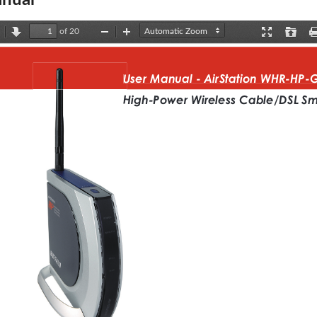
nual
of 20
revious
Next
Zoom
Zoom
Presentation
Open
Out
In
Mode
User Manual - AirStation WHR-HP-
High-Power Wireless Cable/DSL Sm