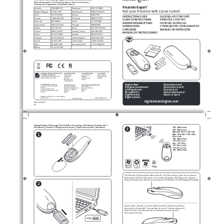
Műszaki támogatás
Technická podpora
Pomoc techniczna
 / 
 / 
 / 
Техническая поддержка
 / Assistência técnica
™
Presenter Expert
Australia
1300 881 931
Nederland
010 713 1882
Red Laser Presenter with Cursor Control
België / Belgique
02 401 2395
New Zealand
0800 539 26273
Brasil
14 3235-4003
Norway
80017520
HASZNÁLATI ÚTMUTATÓ
INSTRUCTION GUIDE
Canada
1 800 268 3447
Österreich
0800 677 873
PŘÍRUČKA S POKYNY
GUIDE D’INSTRUCTIONS
Denmark
80 250966
Polska
22 570 18 00
INSTRUKCJA OBSŁUGI
BEDIENUNGSANLEITUNG
Deutschland
0692 222 3654
Portugal
800855802
РУКОВОДСТВО ПОЛЬЗОВАТЕЛЯ
HANDLEIDING
España
911 146 735
Russia
007 495 933 5163
ISTRUZIONI
MANUAL DE INSTRUÇÕES
Finland
0800 9 15697
Schweiz / Suisse
044 580 6667
MANUAL DE INSTRUCCIONES
France
01 7671 0404
Sweden
08 5033 6577
Hungary
06 20 9430 612
United Kingdom
0203 364 5390
Ireland
01 431 1395
United States
1 800 535 4242
Italia
02 3604 7030
International Toll
+31 53 484 9135
México
55 15 00 57 00
INSTRUCTION GUIDE
N1368
Kensington Computer Products Group
ACCO Australia
ACCO Brands Europe
ACCO Brands Canada
A Division of ACCO Brands
Level 2, 8 Lord St
Oxford House
5 Precidio Court
333 Twin Dolphin Drive, Sixth floor
Botany NSW 2019
Oxford Road
Brampton
Redwood Shores, CA 94065
Australia
Aylesbury
Ontario, L6S 6B7
Bucks, HP21 8SZ
Canada
United Kingdom
Regisztràljon most!
Register Now!
ACCO MEXICANA, S.A. DE C.V.
Acco Brands Chile S.A.,
Tilibra Produtos de Papelaria Ltda.
Avenida Circuito de la Industria
Avda. San Josemaría
Rua Aimorés, 6-9
Zaregistrujte se nyní!
Enregistrer maintenant !
Norte # 6
Escrivá de Balaguer Nº5773
Bauru, CEP 17013-900
Zarejestruj się!
Parque Industrial Lerma,
Vitacura, C.P. 7640870
São Paulo
Jetzt registrieren!
Lerma, 52000 Estado de Mexico
Santiago
Brasil
Зарегистрироваться!
Nu registreren
MEXICO
Chile
Registe-se agora!
Registrar ahora
Designed in California, U.S.A. by Kensington
Registra adesso 
www.kensington.com
Made in China
Patents Pending
register.kensington.com
901-2672- 00 
KL
Getting Started / Démarrage / Erste Schritte / Aan de slag / Introduzione / Introducción / 
Első lépések
Začínáme
Przygotowanie do pracy
Приступая к работе 
 / 
 / 
 / 
/ Introdução
3
150' (50m) max.
150’ (50m) max.
Maximal 50 m (150 Fuß)
1
Max. 50 meter (150 voet)
50 m max
150’ (50m) máx.
150’ (50m) max.
Max. 150’ (50m).
150’ (50m) maks.
150’ (50 м) макс.
150’ (50m) máx.
On/Off switch / Interrupteur Marche/Arrêt / Ein-/Ausschalter / Aan-uit-schakelaar / 
BE/KI kapcsoló
 Vypínač
Interruttore On/Off / Interruptor de encendido/apagado / 
 /
 / 
Włączanie/wyłączanie 
Выключатель питания
/ 
 / Interruptor On/Off (Ligado/Desligado)
2
Mode switch / 
Bouton du mode / Moduswechsel / Modusschakelaar / 
Üzemmódkapcsoló
Interruttore di modalità / Conmutador de modo / 
 /
Přepnutí režimu
Przełącznik trybu 
Переключатель режимов
 / 
/ 
 / 
Interruptor de modo 