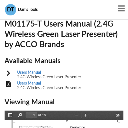
User Manuals
ACCO Brands
GV3M01175-T
DT
Dan's Tools
M01175-T Users Manual (2.4G
Wireless Green Laser Presenter)
by ACCO Brands
Available Manuals
Users Manual
2.4G Wireless Green Laser Presenter
Users Manual
2.4G Wireless Green Laser Presenter
Viewing Manual
of 15
Toggle
Find
Zoom
Zoom
Tools
Sidebar
Out
In
Technical Support / Assistance technique / Technischer Support / 
Technische ondersteuning / Supporto tecnico / Asistencia técnica / 