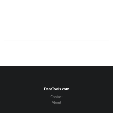
DansTools.com
Contact
About