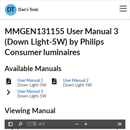
User Manuals
Philips Consumer luminaires
DT
Dan's Tools
R2WMMGEN131155
MMGEN131155 User Manual 3
(Down Light-5W) by Philips
Consumer luminaires
Available Manuals
User Manual 1
User Manual 2
Down Light-5W
Down Light-5W
User Manual 3
Down Light-5W
Viewing Manual
of 2
Toggle
Find
Zoom
Zoom
Tools