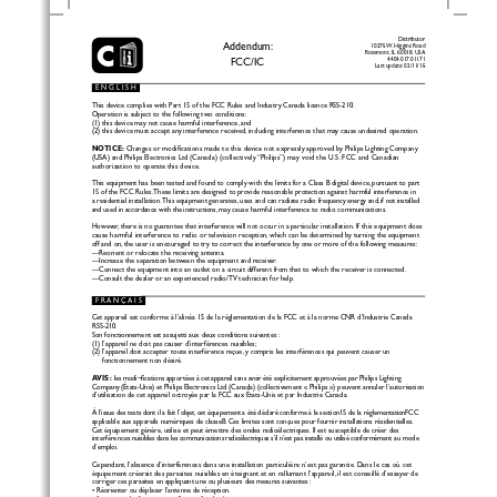
Sidebar
Out
In
C
Distributor
Addendum:
10275 W. Higgins Road
Rosemont, IL 60018, USA
FCC/IC
4404.017.01171
Last update: 02/11/15
E N G L I S H
This device complies with Part 15 of the FCC Rules and Industry Canada licence RSS-210.
Operation is subject to the following two conditions: 
(1) this device may not cause harmful interference, and 
(2) this device must accept any interference received, including interference that may cause undesired operation.
NOTICE:
 Changes or modifications made to this device not expressly approved by Philips Lighting Company 
(USA) and Philips Electronics Ltd (Canada) (collectively “Philips”) may void the U.S. FCC and Canadian 
authorization to operate this device.
This equipment has been tested and found to comply with the limits for a Class B digital device, pursuant to part 
15 of the FCC Rules. These limits are designed to provide reasonable protection against harmful interference in 
a residential installation. This equipment generates, uses and can radiate radio frequency energy and, if not installed 
and used in accordance with the instructions, may cause harmful interference to radio communications. 
However, there is no guarantee that interference will not occur in a particular installation. If this equipment does 
cause harmful interference to radio or television reception, which can be determined by turning the equipment 
off and on, the user is encouraged to try to correct the interference by one or more of the following measures:
—Reorient or relocate the receiving antenna.
—Increase the separation between the equipment and receiver.
—Connect the equipment into an outlet on a circuit different from that to which the receiver is connected.
—Consult the dealer or an experienced radio/TV technician for help.
F R A N Ç A I S
Cet appareil est conforme à l’alinéa 15 de la réglementation de la FCC et à la norme CNR d’Industrie Canada 
RSS-210. 
Son fonctionnement est assujetti aux deux conditions suivantes : 
(1) l’appareil ne doit pas causer d’interférences nuisibles; 
(2) l’appareil doit accepter toute interférence reçue, y compris les interférences qui peuvent causer un 
fonctionnement non désiré.
AVIS :
 les modi¬fications apportées à cet appareil sans avoir été explicitement approuvées par Philips Lighting 
Company (États-Unis) et Philips Electronics Ltd (Canada) (collectivement « Philips ») peuvent annuler l’autorisation 
d’utilisation de cet appareil octroyée par la FCC aux États-Unis et par Industrie Canada.
À l’issue des tests dont il a fait l’objet, cet équipement a été déclaré conforme à la section15 de la réglementationFCC 
applicable aux appareils numériques de classeB. Ces limites sont conçues pour fournir installations résidentielles. 
Cet équipement génère, utilise et peut émettre des ondes radioélectriques. Il est susceptible de créer des 
interférences nuisibles dans les communications radioélectriques s’il n’est pas installé ou utilisé conformément au mode 
d’emploi.
Cependant, l’absence d’interférences dans une installation particulière n’est pas garantie. Dans le cas où cet 
équipement créerait des parasites nuisibles en éteignant et en rallumant l’appareil, il est conseillé d’essayer de 
corriger ces parasites en appliquant une ou plusieurs des mesures suivantes :
• Réorienter ou déplacer l’antenne de réception.