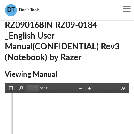
User Manuals
Razer
RWO-RZ090168IN
DT
Dan's Tools
RZ090168IN RZ09-0184
_English User
Manual(CONFIDENTIAL) Rev3
(Notebook) by Razer
Viewing Manual
of 18
Toggle
Find
Zoom
Zoom
Tools
Sidebar
Out
In