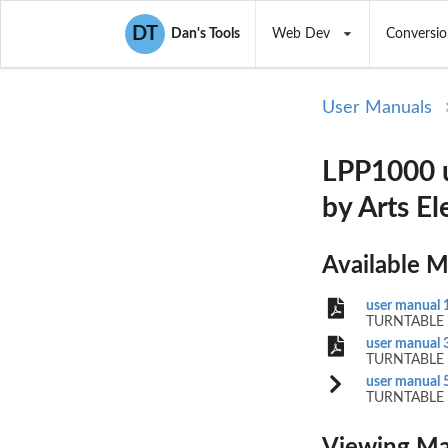
DT
Dan's Tools
Web Dev
Conversio
User Manuals
LPP1000 
by Arts El
Available 
user manual 
TURNTABLE
user manual 
TURNTABLE
user manual 
TURNTABLE