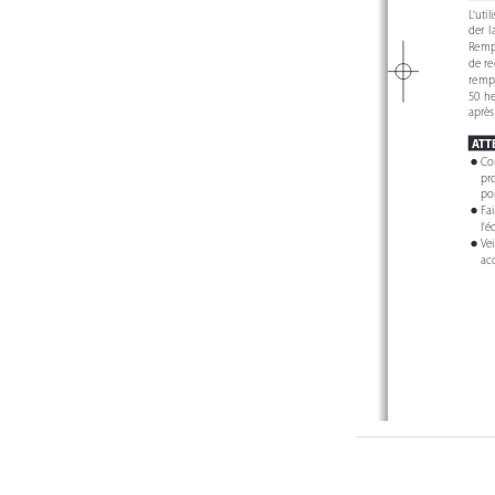
L'util
der  l
Rempl
de  re
rempl
50  he
après
ATT
Com
o
pro
poi
Fai
o
l'
Vei
o
acc