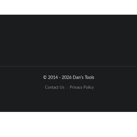
_vA_CS6.indb   73
Nomenclature et fonctions des parties (unité principale)
A
B
C
D
E
F
G
H
I
J
© 2014 - 2026 Dan's Tools
Contact Us
Privacy Policy
K
L
M
N
O
P
Q
Q