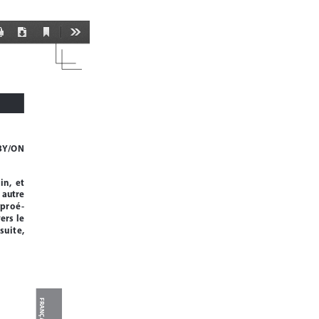
Current
Print
Download
Tools
View
BY/ON  
n,  et  
 autre  
  proé
-
rs  le  
suite,  