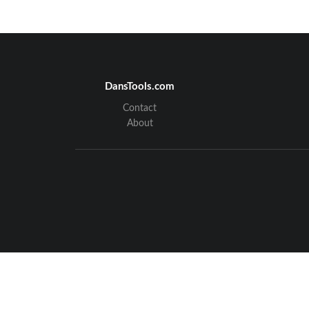
LP-P1000_OM_EF
DansTools.com
Contact
About