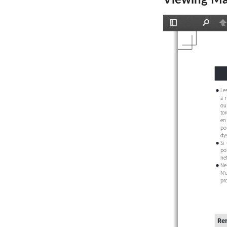
Viewing Ma
Toggle
Find
P
Sidebar
Le
o
à  
ou 
tor
en 
po
dy
Si 
o
poi
net
Ne 
o
N'e
pr
Re