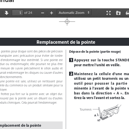
nual
of 24
revious
Next
Zoom
Zoom
Presentation
Open
Out
In
Mode
Remplacement de la pointe 
Dépose de la pointe (partie rouge)
s pointes pour disque sont des pièces de précision 
manipuler  avec  précaution  pour  éviter  de  tordre  
1 
Appuyez  sur  la  touche  STAND
 d'endommager  leur  extrémité.  Si  une  pointe  est  
pour mettre l’unité en veille.
due  ou  endommagée,  elle  pourrait  ne  plus  être  
 mesure  de  suivre  précisément  le  sillon  audio  et  
urrait endommager les disques ou causer d'autres 
2 
Maintenez  la  cellule  d'une  mai
sfonctionnements. 
utilisez  un  petit  tournevis  ou  un 
 une  pointe  est  sale,  utilisez  un  nettoyant  pour  
outil  pour  pousser  la  partie
nte  du  commerce  ou  un  produit  similaire  pour  la  
minente  à  l'avant  de  la  pointe  ve
toyer.
bas  dans  la  direction  «  A  ».  En
 frottez  pas  fort  sur  la  pointe  avec  un  objet  dur.  
tirez-la vers l'avant et sortez-la.
ssuyez  pas  la  pointe  avec  un  diluant  ou  d'autres  
oduits chimiques. Cela pourrait l'endommager. 
Tournevis
mplacement de la pointe