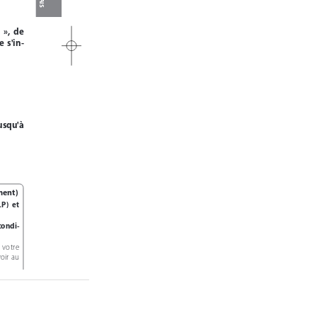
»,  de  
  s'in-
usqu'à  
ment)
)  et  
(condi-
 votre  
ir  au  