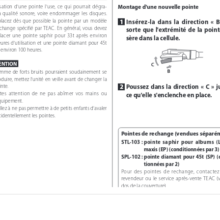
Montage d'une nouvelle pointe
isation  d'une  pointe  l'use,  ce  qui  pourrait  dégra-
a  qualité  sonore,  voire  endommager  les  disques.  
1 
Insérez-la  dans  la  direction  «  B  
acez  dès  que  possible  la  pointe  par  un  modèle  
change  spécifié  par  TEAC.  En  général,  vous  devez  
sorte  que  l'extrémité  de  la  pointe
acer  une  pointe  saphir  pour  33t  après  environ  
sère dans la cellule. 
ures  d'utilisation  et  une  pointe  diamant  pour  45t  
 environ 100 heures.
ENTION 
me  de  forts  bruits  pourraient  soudainement  se  
duire, mettez l'unité en veille avant de changer la 
2 
Poussez  dans  la  direction  «  C  »  j
nte.
tes  attention  de  ne  pas  abîmer  vos  mains  ou  
ce qu'elle s'enclenche en place.
équipement.
llez à ne pas permettre à de petits enfants d'avaler 
identellement les pointes. 
Pointes de rechange (vendues séparé
STL-103 :  
pointe  saphir  pour  albums  (LP
maxis (EP) (conditionnées par 3)
SPL-102 :  
pointe  diamant  pour  45t  (SP)  
tionnées par 2)
Pour  des  pointes  de  rechange,  contactez 
revendeur  ou  le  service  après-vente  TEAC  (vo
dos de la couverture).