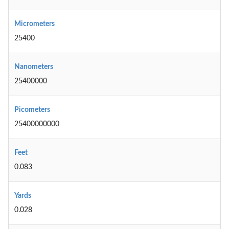
Micrometers
25400
Nanometers
25400000
Picometers
25400000000
Feet
0.083
Yards
0.028