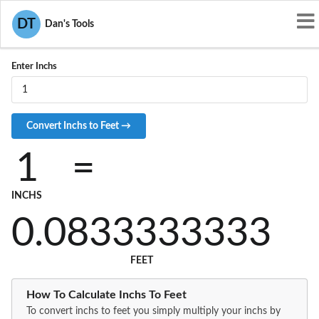
Convert IN to FT
DT
Dan's Tools
Enter Inchs
1
=
INCHS
0.0833333333
FEET
How To Calculate Inchs To Feet
To convert inchs to feet you simply multiply your inchs by