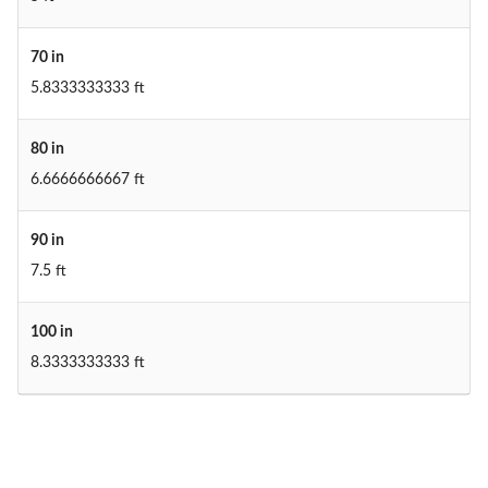
70 in
5.8333333333 ft
80 in
6.6666666667 ft
90 in
7.5 ft
100 in
8.3333333333 ft