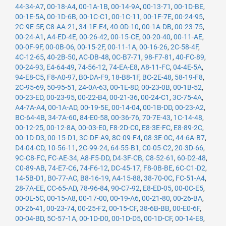
44-34-A7
,
00-18-A4
,
00-1A-1B
,
00-14-9A
,
00-13-71
,
00-1D-BE
,
00-1E-5A
,
00-1D-6B
,
00-1C-C1
,
00-1C-11
,
00-1F-7E
,
00-24-95
,
2C-9E-5F
,
C8-AA-21
,
34-1F-E4
,
40-0D-10
,
00-1A-DB
,
00-23-75
,
00-24-A1
,
A4-ED-4E
,
00-26-42
,
00-15-CE
,
00-20-40
,
00-11-AE
,
00-0F-9F
,
00-0B-06
,
00-15-2F
,
00-11-1A
,
00-16-26
,
2C-58-4F
,
4C-12-65
,
40-2B-50
,
AC-DB-48
,
0C-B7-71
,
98-F7-81
,
40-FC-89
,
00-24-93
,
E4-64-49
,
74-56-12
,
74-EA-E8
,
A8-11-FC
,
04-4E-5A
,
94-E8-C5
,
F8-A0-97
,
B0-DA-F9
,
18-B8-1F
,
BC-2E-48
,
58-19-F8
,
2C-95-69
,
50-95-51
,
24-0A-63
,
00-1E-8D
,
00-23-0B
,
00-1B-52
,
00-23-ED
,
00-23-95
,
00-22-B4
,
00-21-36
,
00-24-C1
,
3C-75-4A
,
A4-7A-A4
,
00-1A-AD
,
00-19-5E
,
00-14-04
,
00-1B-DD
,
00-23-A2
,
BC-64-4B
,
34-7A-60
,
84-E0-58
,
00-36-76
,
70-7E-43
,
1C-14-48
,
00-12-25
,
00-12-8A
,
00-03-E0
,
F8-2D-C0
,
E8-3E-FC
,
E8-89-2C
,
00-1D-D3
,
00-15-D1
,
3C-DF-A9
,
8C-09-F4
,
08-3E-0C
,
44-6A-B7
,
D4-04-CD
,
10-56-11
,
2C-99-24
,
64-55-B1
,
C0-05-C2
,
20-3D-66
,
9C-C8-FC
,
FC-AE-34
,
A8-F5-DD
,
D4-3F-CB
,
C8-52-61
,
60-D2-48
,
C0-89-AB
,
74-E7-C6
,
74-F6-12
,
DC-45-17
,
F8-0B-BE
,
6C-C1-D2
,
14-5B-D1
,
B0-77-AC
,
B8-16-19
,
A4-15-88
,
38-70-0C
,
FC-51-A4
,
28-7A-EE
,
CC-65-AD
,
78-96-84
,
90-C7-92
,
E8-ED-05
,
00-0C-E5
,
00-0E-5C
,
00-15-A8
,
00-17-00
,
00-19-A6
,
00-21-80
,
00-26-BA
,
00-26-41
,
00-23-74
,
00-25-F2
,
00-15-CF
,
38-6B-BB
,
00-E0-6F
,
00-04-BD
,
5C-57-1A
,
00-1D-D0
,
00-1D-D5
,
00-1D-CF
,
00-14-E8
,