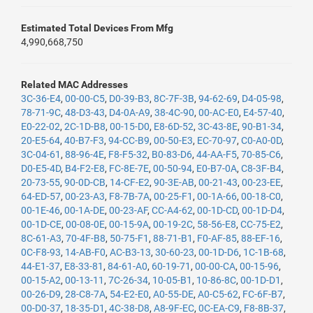
Estimated Total Devices From Mfg
4,990,668,750
Related MAC Addresses
3C-36-E4
,
00-00-C5
,
D0-39-B3
,
8C-7F-3B
,
94-62-69
,
D4-05-98
,
78-71-9C
,
48-D3-43
,
D4-0A-A9
,
38-4C-90
,
00-AC-E0
,
E4-57-40
,
E0-22-02
,
2C-1D-B8
,
00-15-D0
,
E8-6D-52
,
3C-43-8E
,
90-B1-34
,
20-E5-64
,
40-B7-F3
,
94-CC-B9
,
00-50-E3
,
EC-70-97
,
C0-A0-0D
,
3C-04-61
,
88-96-4E
,
F8-F5-32
,
B0-83-D6
,
44-AA-F5
,
70-85-C6
,
D0-E5-4D
,
B4-F2-E8
,
FC-8E-7E
,
00-50-94
,
E0-B7-0A
,
C8-3F-B4
,
20-73-55
,
90-0D-CB
,
14-CF-E2
,
90-3E-AB
,
00-21-43
,
00-23-EE
,
64-ED-57
,
00-23-A3
,
F8-7B-7A
,
00-25-F1
,
00-1A-66
,
00-18-C0
,
00-1E-46
,
00-1A-DE
,
00-23-AF
,
CC-A4-62
,
00-1D-CD
,
00-1D-D4
,
00-1D-CE
,
00-08-0E
,
00-15-9A
,
00-19-2C
,
58-56-E8
,
CC-75-E2
,
8C-61-A3
,
70-4F-B8
,
50-75-F1
,
88-71-B1
,
F0-AF-85
,
88-EF-16
,
0C-F8-93
,
14-AB-F0
,
AC-B3-13
,
30-60-23
,
00-1D-D6
,
1C-1B-68
,
44-E1-37
,
E8-33-81
,
84-61-A0
,
60-19-71
,
00-00-CA
,
00-15-96
,
00-15-A2
,
00-13-11
,
7C-26-34
,
10-05-B1
,
10-86-8C
,
00-1D-D1
,
00-26-D9
,
28-C8-7A
,
54-E2-E0
,
A0-55-DE
,
A0-C5-62
,
FC-6F-B7
,
00-D0-37
,
18-35-D1
,
4C-38-D8
,
A8-9F-EC
,
0C-EA-C9
,
F8-8B-37
,