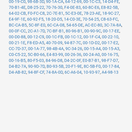
00-19-C0
,
98-6B-3D
,
90-1A-CA
,
64-12-69
,
00-1C-C3
,
14-D4-FE
,
70-B1-4E
,
D8-25-22
,
70-76-30
,
F4-0E-83
,
60-8C-E6
,
E8-82-5B
,
64-02-CB
,
F0-FC-C8
,
2C-7E-81
,
5C-E3-0E
,
78-23-AE
,
18-9C-27
,
E4-9F-1E
,
60-92-F5
,
18-20-D5
,
14-C0-3E
,
70-54-25
,
C8-63-FC
,
BC-CA-B5
,
5C-8F-E0
,
6C-CA-08
,
54-65-DE
,
AC-EC-80
,
3C-7A-8A
,
00-0F-CC
,
2C-A1-7D
,
7C-BF-B1
,
80-96-B1
,
00-90-9C
,
00-17-EE
,
00-D0-88
,
00-12-C9
,
00-1C-FB
,
00-1C-12
,
00-1F-C4
,
00-22-10
,
00-21-1E
,
F8-ED-A5
,
40-70-09
,
94-87-7C
,
00-1D-D2
,
00-17-E2
,
CC-7D-37
,
00-1A-77
,
98-4B-4A
,
9C-34-26
,
00-15-A4
,
00-15-A3
,
C0-C5-22
,
5C-B0-66
,
E4-83-99
,
00-26-36
,
00-24-A0
,
00-16-75
,
00-16-B5
,
80-F5-03
,
84-96-D8
,
D4-2C-0F
,
E0-B7-B1
,
98-F7-D7
,
D4-B2-7A
,
90-9D-7D
,
B0-93-5B
,
20-F1-9E
,
8C-5B-F0
,
00-17-84
,
D4-AB-82
,
94-8F-CF
,
74-8A-0D
,
6C-A6-04
,
10-93-97
,
A4-98-13