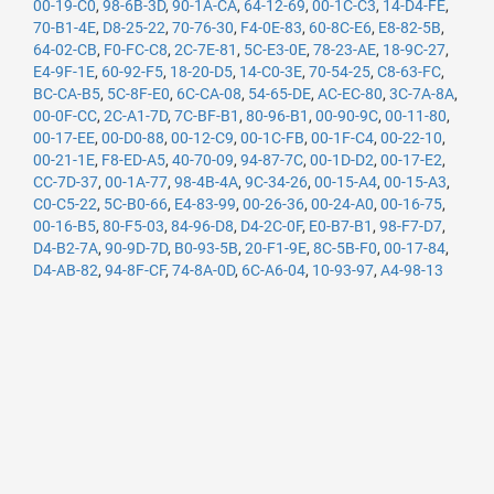
00-19-C0
,
98-6B-3D
,
90-1A-CA
,
64-12-69
,
00-1C-C3
,
14-D4-FE
,
70-B1-4E
,
D8-25-22
,
70-76-30
,
F4-0E-83
,
60-8C-E6
,
E8-82-5B
,
64-02-CB
,
F0-FC-C8
,
2C-7E-81
,
5C-E3-0E
,
78-23-AE
,
18-9C-27
,
E4-9F-1E
,
60-92-F5
,
18-20-D5
,
14-C0-3E
,
70-54-25
,
C8-63-FC
,
BC-CA-B5
,
5C-8F-E0
,
6C-CA-08
,
54-65-DE
,
AC-EC-80
,
3C-7A-8A
,
00-0F-CC
,
2C-A1-7D
,
7C-BF-B1
,
80-96-B1
,
00-90-9C
,
00-11-80
,
00-17-EE
,
00-D0-88
,
00-12-C9
,
00-1C-FB
,
00-1F-C4
,
00-22-10
,
00-21-1E
,
F8-ED-A5
,
40-70-09
,
94-87-7C
,
00-1D-D2
,
00-17-E2
,
CC-7D-37
,
00-1A-77
,
98-4B-4A
,
9C-34-26
,
00-15-A4
,
00-15-A3
,
C0-C5-22
,
5C-B0-66
,
E4-83-99
,
00-26-36
,
00-24-A0
,
00-16-75
,
00-16-B5
,
80-F5-03
,
84-96-D8
,
D4-2C-0F
,
E0-B7-B1
,
98-F7-D7
,
D4-B2-7A
,
90-9D-7D
,
B0-93-5B
,
20-F1-9E
,
8C-5B-F0
,
00-17-84
,
D4-AB-82
,
94-8F-CF
,
74-8A-0D
,
6C-A6-04
,
10-93-97
,
A4-98-13