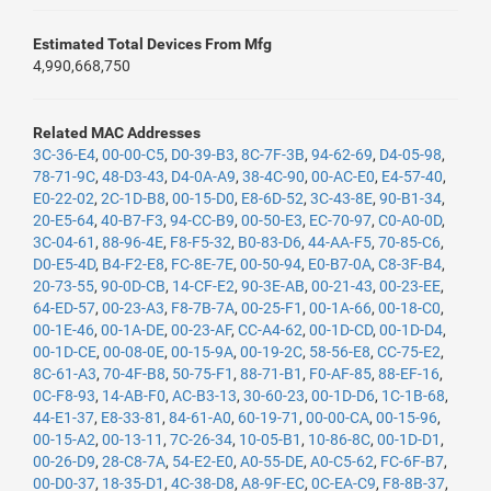
Estimated Total Devices From Mfg
4,990,668,750
Related MAC Addresses
3C-36-E4
,
00-00-C5
,
D0-39-B3
,
8C-7F-3B
,
94-62-69
,
D4-05-98
,
78-71-9C
,
48-D3-43
,
D4-0A-A9
,
38-4C-90
,
00-AC-E0
,
E4-57-40
,
E0-22-02
,
2C-1D-B8
,
00-15-D0
,
E8-6D-52
,
3C-43-8E
,
90-B1-34
,
20-E5-64
,
40-B7-F3
,
94-CC-B9
,
00-50-E3
,
EC-70-97
,
C0-A0-0D
,
3C-04-61
,
88-96-4E
,
F8-F5-32
,
B0-83-D6
,
44-AA-F5
,
70-85-C6
,
D0-E5-4D
,
B4-F2-E8
,
FC-8E-7E
,
00-50-94
,
E0-B7-0A
,
C8-3F-B4
,
20-73-55
,
90-0D-CB
,
14-CF-E2
,
90-3E-AB
,
00-21-43
,
00-23-EE
,
64-ED-57
,
00-23-A3
,
F8-7B-7A
,
00-25-F1
,
00-1A-66
,
00-18-C0
,
00-1E-46
,
00-1A-DE
,
00-23-AF
,
CC-A4-62
,
00-1D-CD
,
00-1D-D4
,
00-1D-CE
,
00-08-0E
,
00-15-9A
,
00-19-2C
,
58-56-E8
,
CC-75-E2
,
8C-61-A3
,
70-4F-B8
,
50-75-F1
,
88-71-B1
,
F0-AF-85
,
88-EF-16
,
0C-F8-93
,
14-AB-F0
,
AC-B3-13
,
30-60-23
,
00-1D-D6
,
1C-1B-68
,
44-E1-37
,
E8-33-81
,
84-61-A0
,
60-19-71
,
00-00-CA
,
00-15-96
,
00-15-A2
,
00-13-11
,
7C-26-34
,
10-05-B1
,
10-86-8C
,
00-1D-D1
,
00-26-D9
,
28-C8-7A
,
54-E2-E0
,
A0-55-DE
,
A0-C5-62
,
FC-6F-B7
,
00-D0-37
,
18-35-D1
,
4C-38-D8
,
A8-9F-EC
,
0C-EA-C9
,
F8-8B-37
,