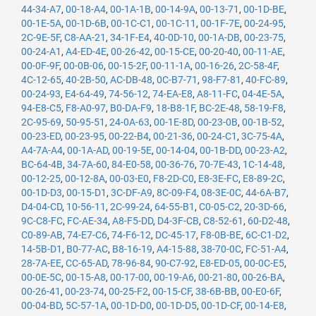
44-34-A7
,
00-18-A4
,
00-1A-1B
,
00-14-9A
,
00-13-71
,
00-1D-BE
,
00-1E-5A
,
00-1D-6B
,
00-1C-C1
,
00-1C-11
,
00-1F-7E
,
00-24-95
,
2C-9E-5F
,
C8-AA-21
,
34-1F-E4
,
40-0D-10
,
00-1A-DB
,
00-23-75
,
00-24-A1
,
A4-ED-4E
,
00-26-42
,
00-15-CE
,
00-20-40
,
00-11-AE
,
00-0F-9F
,
00-0B-06
,
00-15-2F
,
00-11-1A
,
00-16-26
,
2C-58-4F
,
4C-12-65
,
40-2B-50
,
AC-DB-48
,
0C-B7-71
,
98-F7-81
,
40-FC-89
,
00-24-93
,
E4-64-49
,
74-56-12
,
74-EA-E8
,
A8-11-FC
,
04-4E-5A
,
94-E8-C5
,
F8-A0-97
,
B0-DA-F9
,
18-B8-1F
,
BC-2E-48
,
58-19-F8
,
2C-95-69
,
50-95-51
,
24-0A-63
,
00-1E-8D
,
00-23-0B
,
00-1B-52
,
00-23-ED
,
00-23-95
,
00-22-B4
,
00-21-36
,
00-24-C1
,
3C-75-4A
,
A4-7A-A4
,
00-1A-AD
,
00-19-5E
,
00-14-04
,
00-1B-DD
,
00-23-A2
,
BC-64-4B
,
34-7A-60
,
84-E0-58
,
00-36-76
,
70-7E-43
,
1C-14-48
,
00-12-25
,
00-12-8A
,
00-03-E0
,
F8-2D-C0
,
E8-3E-FC
,
E8-89-2C
,
00-1D-D3
,
00-15-D1
,
3C-DF-A9
,
8C-09-F4
,
08-3E-0C
,
44-6A-B7
,
D4-04-CD
,
10-56-11
,
2C-99-24
,
64-55-B1
,
C0-05-C2
,
20-3D-66
,
9C-C8-FC
,
FC-AE-34
,
A8-F5-DD
,
D4-3F-CB
,
C8-52-61
,
60-D2-48
,
C0-89-AB
,
74-E7-C6
,
74-F6-12
,
DC-45-17
,
F8-0B-BE
,
6C-C1-D2
,
14-5B-D1
,
B0-77-AC
,
B8-16-19
,
A4-15-88
,
38-70-0C
,
FC-51-A4
,
28-7A-EE
,
CC-65-AD
,
78-96-84
,
90-C7-92
,
E8-ED-05
,
00-0C-E5
,
00-0E-5C
,
00-15-A8
,
00-17-00
,
00-19-A6
,
00-21-80
,
00-26-BA
,
00-26-41
,
00-23-74
,
00-25-F2
,
00-15-CF
,
38-6B-BB
,
00-E0-6F
,
00-04-BD
,
5C-57-1A
,
00-1D-D0
,
00-1D-D5
,
00-1D-CF
,
00-14-E8
,