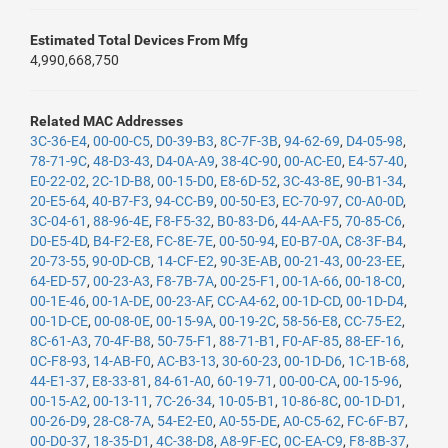
Estimated Total Devices From Mfg
4,990,668,750
Related MAC Addresses
3C-36-E4
,
00-00-C5
,
D0-39-B3
,
8C-7F-3B
,
94-62-69
,
D4-05-98
,
78-71-9C
,
48-D3-43
,
D4-0A-A9
,
38-4C-90
,
00-AC-E0
,
E4-57-40
,
E0-22-02
,
2C-1D-B8
,
00-15-D0
,
E8-6D-52
,
3C-43-8E
,
90-B1-34
,
20-E5-64
,
40-B7-F3
,
94-CC-B9
,
00-50-E3
,
EC-70-97
,
C0-A0-0D
,
3C-04-61
,
88-96-4E
,
F8-F5-32
,
B0-83-D6
,
44-AA-F5
,
70-85-C6
,
D0-E5-4D
,
B4-F2-E8
,
FC-8E-7E
,
00-50-94
,
E0-B7-0A
,
C8-3F-B4
,
20-73-55
,
90-0D-CB
,
14-CF-E2
,
90-3E-AB
,
00-21-43
,
00-23-EE
,
64-ED-57
,
00-23-A3
,
F8-7B-7A
,
00-25-F1
,
00-1A-66
,
00-18-C0
,
00-1E-46
,
00-1A-DE
,
00-23-AF
,
CC-A4-62
,
00-1D-CD
,
00-1D-D4
,
00-1D-CE
,
00-08-0E
,
00-15-9A
,
00-19-2C
,
58-56-E8
,
CC-75-E2
,
8C-61-A3
,
70-4F-B8
,
50-75-F1
,
88-71-B1
,
F0-AF-85
,
88-EF-16
,
0C-F8-93
,
14-AB-F0
,
AC-B3-13
,
30-60-23
,
00-1D-D6
,
1C-1B-68
,
44-E1-37
,
E8-33-81
,
84-61-A0
,
60-19-71
,
00-00-CA
,
00-15-96
,
00-15-A2
,
00-13-11
,
7C-26-34
,
10-05-B1
,
10-86-8C
,
00-1D-D1
,
00-26-D9
,
28-C8-7A
,
54-E2-E0
,
A0-55-DE
,
A0-C5-62
,
FC-6F-B7
,
00-D0-37
,
18-35-D1
,
4C-38-D8
,
A8-9F-EC
,
0C-EA-C9
,
F8-8B-37
,