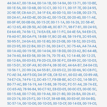
44-34-A7
,
00-18-A4
,
00-1A-1B
,
00-14-9A
,
00-13-71
,
00-1D-BE
,
00-1E-5A
,
00-1D-6B
,
00-1C-C1
,
00-1C-11
,
00-1F-7E
,
00-24-95
,
2C-9E-5F
,
C8-AA-21
,
34-1F-E4
,
40-0D-10
,
00-1A-DB
,
00-23-75
,
00-24-A1
,
A4-ED-4E
,
00-26-42
,
00-15-CE
,
00-20-40
,
00-11-AE
,
00-0F-9F
,
00-0B-06
,
00-15-2F
,
00-11-1A
,
00-16-26
,
2C-58-4F
,
4C-12-65
,
40-2B-50
,
AC-DB-48
,
0C-B7-71
,
98-F7-81
,
00-24-93
,
E4-64-49
,
74-56-12
,
74-EA-E8
,
A8-11-FC
,
04-4E-5A
,
94-E8-C5
,
F8-A0-97
,
B0-DA-F9
,
18-B8-1F
,
BC-2E-48
,
58-19-F8
,
2C-95-69
,
50-95-51
,
24-0A-63
,
00-1E-8D
,
00-23-0B
,
00-1B-52
,
00-23-ED
,
00-23-95
,
00-22-B4
,
00-21-36
,
00-24-C1
,
3C-75-4A
,
A4-7A-A4
,
00-1A-AD
,
00-19-5E
,
00-14-04
,
00-1B-DD
,
00-23-A2
,
BC-64-4B
,
34-7A-60
,
84-E0-58
,
00-36-76
,
70-7E-43
,
1C-14-48
,
00-12-25
,
00-12-8A
,
00-03-E0
,
F8-2D-C0
,
E8-3E-FC
,
E8-89-2C
,
00-1D-D3
,
00-15-D1
,
3C-DF-A9
,
8C-09-F4
,
08-3E-0C
,
44-6A-B7
,
D4-04-CD
,
10-56-11
,
2C-99-24
,
64-55-B1
,
C0-05-C2
,
20-3D-66
,
9C-C8-FC
,
FC-AE-34
,
A8-F5-DD
,
D4-3F-CB
,
C8-52-61
,
60-D2-48
,
C0-89-AB
,
74-E7-C6
,
74-F6-12
,
DC-45-17
,
F8-0B-BE
,
6C-C1-D2
,
14-5B-D1
,
B0-77-AC
,
B8-16-19
,
A4-15-88
,
38-70-0C
,
FC-51-A4
,
28-7A-EE
,
CC-65-AD
,
78-96-84
,
90-C7-92
,
E8-ED-05
,
00-0C-E5
,
00-0E-5C
,
00-15-A8
,
00-17-00
,
00-19-A6
,
00-21-80
,
00-26-BA
,
00-26-41
,
00-23-74
,
00-25-F2
,
00-15-CF
,
38-6B-BB
,
00-E0-6F
,
00-04-BD
,
5C-57-1A
,
00-1D-D0
,
00-1D-D5
,
00-1D-CF
,
00-14-E8
,
00-19-C0
,