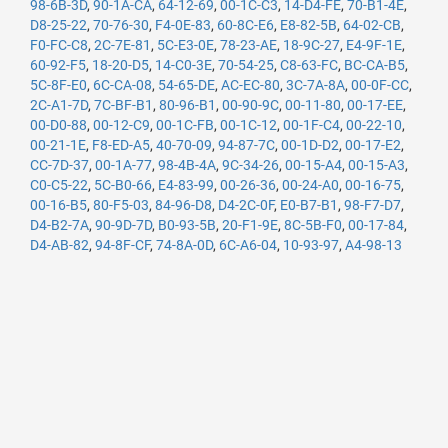
98-6B-3D
,
90-1A-CA
,
64-12-69
,
00-1C-C3
,
14-D4-FE
,
70-B1-4E
,
D8-25-22
,
70-76-30
,
F4-0E-83
,
60-8C-E6
,
E8-82-5B
,
64-02-CB
,
F0-FC-C8
,
2C-7E-81
,
5C-E3-0E
,
78-23-AE
,
18-9C-27
,
E4-9F-1E
,
60-92-F5
,
18-20-D5
,
14-C0-3E
,
70-54-25
,
C8-63-FC
,
BC-CA-B5
,
5C-8F-E0
,
6C-CA-08
,
54-65-DE
,
AC-EC-80
,
3C-7A-8A
,
00-0F-CC
,
2C-A1-7D
,
7C-BF-B1
,
80-96-B1
,
00-90-9C
,
00-11-80
,
00-17-EE
,
00-D0-88
,
00-12-C9
,
00-1C-FB
,
00-1C-12
,
00-1F-C4
,
00-22-10
,
00-21-1E
,
F8-ED-A5
,
40-70-09
,
94-87-7C
,
00-1D-D2
,
00-17-E2
,
CC-7D-37
,
00-1A-77
,
98-4B-4A
,
9C-34-26
,
00-15-A4
,
00-15-A3
,
C0-C5-22
,
5C-B0-66
,
E4-83-99
,
00-26-36
,
00-24-A0
,
00-16-75
,
00-16-B5
,
80-F5-03
,
84-96-D8
,
D4-2C-0F
,
E0-B7-B1
,
98-F7-D7
,
D4-B2-7A
,
90-9D-7D
,
B0-93-5B
,
20-F1-9E
,
8C-5B-F0
,
00-17-84
,
D4-AB-82
,
94-8F-CF
,
74-8A-0D
,
6C-A6-04
,
10-93-97
,
A4-98-13