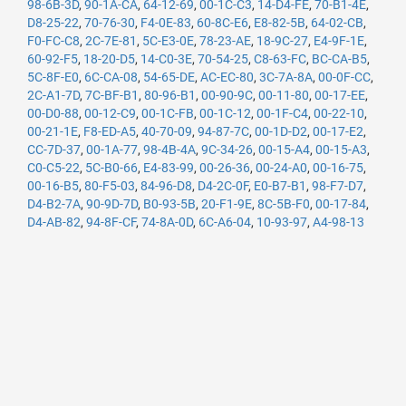
98-6B-3D
,
90-1A-CA
,
64-12-69
,
00-1C-C3
,
14-D4-FE
,
70-B1-4E
,
D8-25-22
,
70-76-30
,
F4-0E-83
,
60-8C-E6
,
E8-82-5B
,
64-02-CB
,
F0-FC-C8
,
2C-7E-81
,
5C-E3-0E
,
78-23-AE
,
18-9C-27
,
E4-9F-1E
,
60-92-F5
,
18-20-D5
,
14-C0-3E
,
70-54-25
,
C8-63-FC
,
BC-CA-B5
,
5C-8F-E0
,
6C-CA-08
,
54-65-DE
,
AC-EC-80
,
3C-7A-8A
,
00-0F-CC
,
2C-A1-7D
,
7C-BF-B1
,
80-96-B1
,
00-90-9C
,
00-11-80
,
00-17-EE
,
00-D0-88
,
00-12-C9
,
00-1C-FB
,
00-1C-12
,
00-1F-C4
,
00-22-10
,
00-21-1E
,
F8-ED-A5
,
40-70-09
,
94-87-7C
,
00-1D-D2
,
00-17-E2
,
CC-7D-37
,
00-1A-77
,
98-4B-4A
,
9C-34-26
,
00-15-A4
,
00-15-A3
,
C0-C5-22
,
5C-B0-66
,
E4-83-99
,
00-26-36
,
00-24-A0
,
00-16-75
,
00-16-B5
,
80-F5-03
,
84-96-D8
,
D4-2C-0F
,
E0-B7-B1
,
98-F7-D7
,
D4-B2-7A
,
90-9D-7D
,
B0-93-5B
,
20-F1-9E
,
8C-5B-F0
,
00-17-84
,
D4-AB-82
,
94-8F-CF
,
74-8A-0D
,
6C-A6-04
,
10-93-97
,
A4-98-13