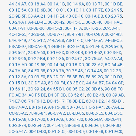
44-34-A7
,
00-18-A4
,
00-1A-1B
,
00-14-9A
,
00-13-71
,
00-1D-BE
,
00-1E-5A
,
00-1D-6B
,
00-1C-C1
,
00-1C-11
,
00-1F-7E
,
00-24-95
,
2C-9E-5F
,
C8-AA-21
,
34-1F-E4
,
40-0D-10
,
00-1A-DB
,
00-23-75
,
00-24-A1
,
A4-ED-4E
,
00-26-42
,
00-15-CE
,
00-20-40
,
00-11-AE
,
00-0F-9F
,
00-0B-06
,
00-15-2F
,
00-11-1A
,
00-16-26
,
2C-58-4F
,
4C-12-65
,
40-2B-50
,
0C-B7-71
,
98-F7-81
,
40-FC-89
,
00-24-93
,
E4-64-49
,
74-56-12
,
74-EA-E8
,
A8-11-FC
,
04-4E-5A
,
94-E8-C5
,
F8-A0-97
,
B0-DA-F9
,
18-B8-1F
,
BC-2E-48
,
58-19-F8
,
2C-95-69
,
50-95-51
,
24-0A-63
,
00-1E-8D
,
00-23-0B
,
00-1B-52
,
00-23-ED
,
00-23-95
,
00-22-B4
,
00-21-36
,
00-24-C1
,
3C-75-4A
,
A4-7A-A4
,
00-1A-AD
,
00-19-5E
,
00-14-04
,
00-1B-DD
,
00-23-A2
,
BC-64-4B
,
34-7A-60
,
84-E0-58
,
00-36-76
,
70-7E-43
,
1C-14-48
,
00-12-25
,
00-12-8A
,
00-03-E0
,
F8-2D-C0
,
E8-3E-FC
,
E8-89-2C
,
00-1D-D3
,
00-15-D1
,
3C-DF-A9
,
8C-09-F4
,
08-3E-0C
,
44-6A-B7
,
D4-04-CD
,
10-56-11
,
2C-99-24
,
64-55-B1
,
C0-05-C2
,
20-3D-66
,
9C-C8-FC
,
FC-AE-34
,
A8-F5-DD
,
D4-3F-CB
,
C8-52-61
,
60-D2-48
,
C0-89-AB
,
74-E7-C6
,
74-F6-12
,
DC-45-17
,
F8-0B-BE
,
6C-C1-D2
,
14-5B-D1
,
B0-77-AC
,
B8-16-19
,
A4-15-88
,
38-70-0C
,
FC-51-A4
,
28-7A-EE
,
CC-65-AD
,
78-96-84
,
90-C7-92
,
E8-ED-05
,
00-0C-E5
,
00-0E-5C
,
00-15-A8
,
00-17-00
,
00-19-A6
,
00-21-80
,
00-26-BA
,
00-26-41
,
00-23-74
,
00-25-F2
,
00-15-CF
,
38-6B-BB
,
00-E0-6F
,
00-04-BD
,
5C-57-1A
,
00-1D-D0
,
00-1D-D5
,
00-1D-CF
,
00-14-E8
,
00-19-C0
,