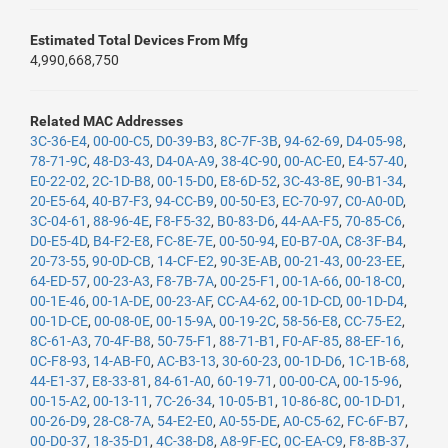
Estimated Total Devices From Mfg
4,990,668,750
Related MAC Addresses
3C-36-E4
,
00-00-C5
,
D0-39-B3
,
8C-7F-3B
,
94-62-69
,
D4-05-98
,
78-71-9C
,
48-D3-43
,
D4-0A-A9
,
38-4C-90
,
00-AC-E0
,
E4-57-40
,
E0-22-02
,
2C-1D-B8
,
00-15-D0
,
E8-6D-52
,
3C-43-8E
,
90-B1-34
,
20-E5-64
,
40-B7-F3
,
94-CC-B9
,
00-50-E3
,
EC-70-97
,
C0-A0-0D
,
3C-04-61
,
88-96-4E
,
F8-F5-32
,
B0-83-D6
,
44-AA-F5
,
70-85-C6
,
D0-E5-4D
,
B4-F2-E8
,
FC-8E-7E
,
00-50-94
,
E0-B7-0A
,
C8-3F-B4
,
20-73-55
,
90-0D-CB
,
14-CF-E2
,
90-3E-AB
,
00-21-43
,
00-23-EE
,
64-ED-57
,
00-23-A3
,
F8-7B-7A
,
00-25-F1
,
00-1A-66
,
00-18-C0
,
00-1E-46
,
00-1A-DE
,
00-23-AF
,
CC-A4-62
,
00-1D-CD
,
00-1D-D4
,
00-1D-CE
,
00-08-0E
,
00-15-9A
,
00-19-2C
,
58-56-E8
,
CC-75-E2
,
8C-61-A3
,
70-4F-B8
,
50-75-F1
,
88-71-B1
,
F0-AF-85
,
88-EF-16
,
0C-F8-93
,
14-AB-F0
,
AC-B3-13
,
30-60-23
,
00-1D-D6
,
1C-1B-68
,
44-E1-37
,
E8-33-81
,
84-61-A0
,
60-19-71
,
00-00-CA
,
00-15-96
,
00-15-A2
,
00-13-11
,
7C-26-34
,
10-05-B1
,
10-86-8C
,
00-1D-D1
,
00-26-D9
,
28-C8-7A
,
54-E2-E0
,
A0-55-DE
,
A0-C5-62
,
FC-6F-B7
,
00-D0-37
,
18-35-D1
,
4C-38-D8
,
A8-9F-EC
,
0C-EA-C9
,
F8-8B-37
,