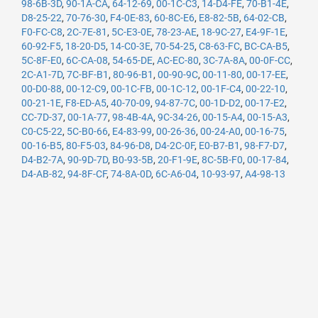
98-6B-3D
,
90-1A-CA
,
64-12-69
,
00-1C-C3
,
14-D4-FE
,
70-B1-4E
,
D8-25-22
,
70-76-30
,
F4-0E-83
,
60-8C-E6
,
E8-82-5B
,
64-02-CB
,
F0-FC-C8
,
2C-7E-81
,
5C-E3-0E
,
78-23-AE
,
18-9C-27
,
E4-9F-1E
,
60-92-F5
,
18-20-D5
,
14-C0-3E
,
70-54-25
,
C8-63-FC
,
BC-CA-B5
,
5C-8F-E0
,
6C-CA-08
,
54-65-DE
,
AC-EC-80
,
3C-7A-8A
,
00-0F-CC
,
2C-A1-7D
,
7C-BF-B1
,
80-96-B1
,
00-90-9C
,
00-11-80
,
00-17-EE
,
00-D0-88
,
00-12-C9
,
00-1C-FB
,
00-1C-12
,
00-1F-C4
,
00-22-10
,
00-21-1E
,
F8-ED-A5
,
40-70-09
,
94-87-7C
,
00-1D-D2
,
00-17-E2
,
CC-7D-37
,
00-1A-77
,
98-4B-4A
,
9C-34-26
,
00-15-A4
,
00-15-A3
,
C0-C5-22
,
5C-B0-66
,
E4-83-99
,
00-26-36
,
00-24-A0
,
00-16-75
,
00-16-B5
,
80-F5-03
,
84-96-D8
,
D4-2C-0F
,
E0-B7-B1
,
98-F7-D7
,
D4-B2-7A
,
90-9D-7D
,
B0-93-5B
,
20-F1-9E
,
8C-5B-F0
,
00-17-84
,
D4-AB-82
,
94-8F-CF
,
74-8A-0D
,
6C-A6-04
,
10-93-97
,
A4-98-13