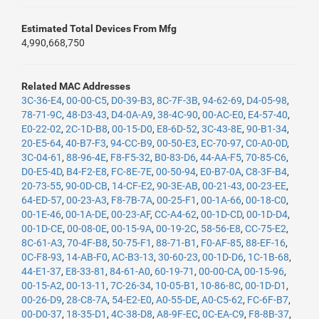
Estimated Total Devices From Mfg
4,990,668,750
Related MAC Addresses
3C-36-E4
,
00-00-C5
,
D0-39-B3
,
8C-7F-3B
,
94-62-69
,
D4-05-98
,
78-71-9C
,
48-D3-43
,
D4-0A-A9
,
38-4C-90
,
00-AC-E0
,
E4-57-40
,
E0-22-02
,
2C-1D-B8
,
00-15-D0
,
E8-6D-52
,
3C-43-8E
,
90-B1-34
,
20-E5-64
,
40-B7-F3
,
94-CC-B9
,
00-50-E3
,
EC-70-97
,
C0-A0-0D
,
3C-04-61
,
88-96-4E
,
F8-F5-32
,
B0-83-D6
,
44-AA-F5
,
70-85-C6
,
D0-E5-4D
,
B4-F2-E8
,
FC-8E-7E
,
00-50-94
,
E0-B7-0A
,
C8-3F-B4
,
20-73-55
,
90-0D-CB
,
14-CF-E2
,
90-3E-AB
,
00-21-43
,
00-23-EE
,
64-ED-57
,
00-23-A3
,
F8-7B-7A
,
00-25-F1
,
00-1A-66
,
00-18-C0
,
00-1E-46
,
00-1A-DE
,
00-23-AF
,
CC-A4-62
,
00-1D-CD
,
00-1D-D4
,
00-1D-CE
,
00-08-0E
,
00-15-9A
,
00-19-2C
,
58-56-E8
,
CC-75-E2
,
8C-61-A3
,
70-4F-B8
,
50-75-F1
,
88-71-B1
,
F0-AF-85
,
88-EF-16
,
0C-F8-93
,
14-AB-F0
,
AC-B3-13
,
30-60-23
,
00-1D-D6
,
1C-1B-68
,
44-E1-37
,
E8-33-81
,
84-61-A0
,
60-19-71
,
00-00-CA
,
00-15-96
,
00-15-A2
,
00-13-11
,
7C-26-34
,
10-05-B1
,
10-86-8C
,
00-1D-D1
,
00-26-D9
,
28-C8-7A
,
54-E2-E0
,
A0-55-DE
,
A0-C5-62
,
FC-6F-B7
,
00-D0-37
,
18-35-D1
,
4C-38-D8
,
A8-9F-EC
,
0C-EA-C9
,
F8-8B-37
,