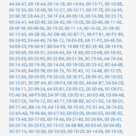
44-34-A7
,
00-18-A4
,
00-1A-1B
,
00-14-9A
,
00-13-71
,
00-1D-BE
,
00-1E-5A
,
00-1D-6B
,
00-1C-C1
,
00-1C-11
,
00-1F-7E
,
00-24-95
,
2C-9E-5F
,
C8-AA-21
,
34-1F-E4
,
40-0D-10
,
00-1A-DB
,
00-23-75
,
00-24-A1
,
A4-ED-4E
,
00-26-42
,
00-15-CE
,
00-20-40
,
00-11-AE
,
00-0F-9F
,
00-0B-06
,
00-15-2F
,
00-11-1A
,
00-16-26
,
2C-58-4F
,
4C-12-65
,
40-2B-50
,
AC-DB-48
,
0C-B7-71
,
98-F7-81
,
40-FC-89
,
00-24-93
,
E4-64-49
,
74-56-12
,
74-EA-E8
,
A8-11-FC
,
04-4E-5A
,
94-E8-C5
,
F8-A0-97
,
B0-DA-F9
,
18-B8-1F
,
BC-2E-48
,
58-19-F8
,
2C-95-69
,
50-95-51
,
24-0A-63
,
00-1E-8D
,
00-23-0B
,
00-1B-52
,
00-23-ED
,
00-23-95
,
00-22-B4
,
00-21-36
,
3C-75-4A
,
A4-7A-A4
,
00-1A-AD
,
00-19-5E
,
00-14-04
,
00-1B-DD
,
00-23-A2
,
BC-64-4B
,
34-7A-60
,
84-E0-58
,
00-36-76
,
70-7E-43
,
1C-14-48
,
00-12-25
,
00-12-8A
,
00-03-E0
,
F8-2D-C0
,
E8-3E-FC
,
E8-89-2C
,
00-1D-D3
,
00-15-D1
,
3C-DF-A9
,
8C-09-F4
,
08-3E-0C
,
44-6A-B7
,
D4-04-CD
,
10-56-11
,
2C-99-24
,
64-55-B1
,
C0-05-C2
,
20-3D-66
,
9C-C8-FC
,
FC-AE-34
,
A8-F5-DD
,
D4-3F-CB
,
C8-52-61
,
60-D2-48
,
C0-89-AB
,
74-E7-C6
,
74-F6-12
,
DC-45-17
,
F8-0B-BE
,
6C-C1-D2
,
14-5B-D1
,
B0-77-AC
,
B8-16-19
,
A4-15-88
,
38-70-0C
,
FC-51-A4
,
28-7A-EE
,
CC-65-AD
,
78-96-84
,
90-C7-92
,
E8-ED-05
,
00-0C-E5
,
00-0E-5C
,
00-15-A8
,
00-17-00
,
00-19-A6
,
00-21-80
,
00-26-BA
,
00-26-41
,
00-23-74
,
00-25-F2
,
00-15-CF
,
38-6B-BB
,
00-E0-6F
,
00-04-BD
,
5C-57-1A
,
00-1D-D0
,
00-1D-D5
,
00-1D-CF
,
00-14-E8
,
00-19-C0
,