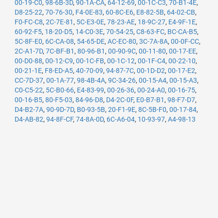
00-19-C0
,
98-6B-3D
,
90-1A-CA
,
64-12-69
,
00-1C-C3
,
70-B1-4E
,
D8-25-22
,
70-76-30
,
F4-0E-83
,
60-8C-E6
,
E8-82-5B
,
64-02-CB
,
F0-FC-C8
,
2C-7E-81
,
5C-E3-0E
,
78-23-AE
,
18-9C-27
,
E4-9F-1E
,
60-92-F5
,
18-20-D5
,
14-C0-3E
,
70-54-25
,
C8-63-FC
,
BC-CA-B5
,
5C-8F-E0
,
6C-CA-08
,
54-65-DE
,
AC-EC-80
,
3C-7A-8A
,
00-0F-CC
,
2C-A1-7D
,
7C-BF-B1
,
80-96-B1
,
00-90-9C
,
00-11-80
,
00-17-EE
,
00-D0-88
,
00-12-C9
,
00-1C-FB
,
00-1C-12
,
00-1F-C4
,
00-22-10
,
00-21-1E
,
F8-ED-A5
,
40-70-09
,
94-87-7C
,
00-1D-D2
,
00-17-E2
,
CC-7D-37
,
00-1A-77
,
98-4B-4A
,
9C-34-26
,
00-15-A4
,
00-15-A3
,
C0-C5-22
,
5C-B0-66
,
E4-83-99
,
00-26-36
,
00-24-A0
,
00-16-75
,
00-16-B5
,
80-F5-03
,
84-96-D8
,
D4-2C-0F
,
E0-B7-B1
,
98-F7-D7
,
D4-B2-7A
,
90-9D-7D
,
B0-93-5B
,
20-F1-9E
,
8C-5B-F0
,
00-17-84
,
D4-AB-82
,
94-8F-CF
,
74-8A-0D
,
6C-A6-04
,
10-93-97
,
A4-98-13