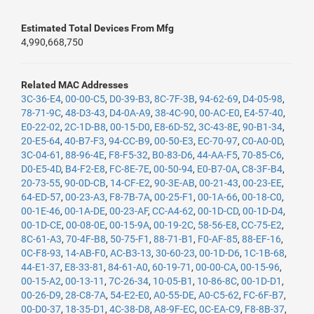
Estimated Total Devices From Mfg
4,990,668,750
Related MAC Addresses
3C-36-E4
,
00-00-C5
,
D0-39-B3
,
8C-7F-3B
,
94-62-69
,
D4-05-98
,
78-71-9C
,
48-D3-43
,
D4-0A-A9
,
38-4C-90
,
00-AC-E0
,
E4-57-40
,
E0-22-02
,
2C-1D-B8
,
00-15-D0
,
E8-6D-52
,
3C-43-8E
,
90-B1-34
,
20-E5-64
,
40-B7-F3
,
94-CC-B9
,
00-50-E3
,
EC-70-97
,
C0-A0-0D
,
3C-04-61
,
88-96-4E
,
F8-F5-32
,
B0-83-D6
,
44-AA-F5
,
70-85-C6
,
D0-E5-4D
,
B4-F2-E8
,
FC-8E-7E
,
00-50-94
,
E0-B7-0A
,
C8-3F-B4
,
20-73-55
,
90-0D-CB
,
14-CF-E2
,
90-3E-AB
,
00-21-43
,
00-23-EE
,
64-ED-57
,
00-23-A3
,
F8-7B-7A
,
00-25-F1
,
00-1A-66
,
00-18-C0
,
00-1E-46
,
00-1A-DE
,
00-23-AF
,
CC-A4-62
,
00-1D-CD
,
00-1D-D4
,
00-1D-CE
,
00-08-0E
,
00-15-9A
,
00-19-2C
,
58-56-E8
,
CC-75-E2
,
8C-61-A3
,
70-4F-B8
,
50-75-F1
,
88-71-B1
,
F0-AF-85
,
88-EF-16
,
0C-F8-93
,
14-AB-F0
,
AC-B3-13
,
30-60-23
,
00-1D-D6
,
1C-1B-68
,
44-E1-37
,
E8-33-81
,
84-61-A0
,
60-19-71
,
00-00-CA
,
00-15-96
,
00-15-A2
,
00-13-11
,
7C-26-34
,
10-05-B1
,
10-86-8C
,
00-1D-D1
,
00-26-D9
,
28-C8-7A
,
54-E2-E0
,
A0-55-DE
,
A0-C5-62
,
FC-6F-B7
,
00-D0-37
,
18-35-D1
,
4C-38-D8
,
A8-9F-EC
,
0C-EA-C9
,
F8-8B-37
,