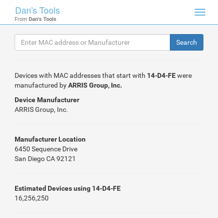
Dan's Tools
Toggl
From
Dan's Tools
navig
Devices with MAC addresses that start with
14-D4-FE
were
manufactured by
ARRIS Group, Inc.
Device Manufacturer
ARRIS Group, Inc.
Manufacturer Location
6450 Sequence Drive
San Diego CA 92121
Estimated Devices using 14-D4-FE
16,256,250