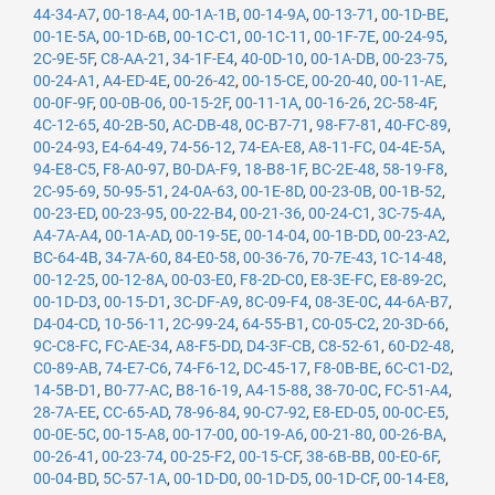
44-34-A7
,
00-18-A4
,
00-1A-1B
,
00-14-9A
,
00-13-71
,
00-1D-BE
,
00-1E-5A
,
00-1D-6B
,
00-1C-C1
,
00-1C-11
,
00-1F-7E
,
00-24-95
,
2C-9E-5F
,
C8-AA-21
,
34-1F-E4
,
40-0D-10
,
00-1A-DB
,
00-23-75
,
00-24-A1
,
A4-ED-4E
,
00-26-42
,
00-15-CE
,
00-20-40
,
00-11-AE
,
00-0F-9F
,
00-0B-06
,
00-15-2F
,
00-11-1A
,
00-16-26
,
2C-58-4F
,
4C-12-65
,
40-2B-50
,
AC-DB-48
,
0C-B7-71
,
98-F7-81
,
40-FC-89
,
00-24-93
,
E4-64-49
,
74-56-12
,
74-EA-E8
,
A8-11-FC
,
04-4E-5A
,
94-E8-C5
,
F8-A0-97
,
B0-DA-F9
,
18-B8-1F
,
BC-2E-48
,
58-19-F8
,
2C-95-69
,
50-95-51
,
24-0A-63
,
00-1E-8D
,
00-23-0B
,
00-1B-52
,
00-23-ED
,
00-23-95
,
00-22-B4
,
00-21-36
,
00-24-C1
,
3C-75-4A
,
A4-7A-A4
,
00-1A-AD
,
00-19-5E
,
00-14-04
,
00-1B-DD
,
00-23-A2
,
BC-64-4B
,
34-7A-60
,
84-E0-58
,
00-36-76
,
70-7E-43
,
1C-14-48
,
00-12-25
,
00-12-8A
,
00-03-E0
,
F8-2D-C0
,
E8-3E-FC
,
E8-89-2C
,
00-1D-D3
,
00-15-D1
,
3C-DF-A9
,
8C-09-F4
,
08-3E-0C
,
44-6A-B7
,
D4-04-CD
,
10-56-11
,
2C-99-24
,
64-55-B1
,
C0-05-C2
,
20-3D-66
,
9C-C8-FC
,
FC-AE-34
,
A8-F5-DD
,
D4-3F-CB
,
C8-52-61
,
60-D2-48
,
C0-89-AB
,
74-E7-C6
,
74-F6-12
,
DC-45-17
,
F8-0B-BE
,
6C-C1-D2
,
14-5B-D1
,
B0-77-AC
,
B8-16-19
,
A4-15-88
,
38-70-0C
,
FC-51-A4
,
28-7A-EE
,
CC-65-AD
,
78-96-84
,
90-C7-92
,
E8-ED-05
,
00-0C-E5
,
00-0E-5C
,
00-15-A8
,
00-17-00
,
00-19-A6
,
00-21-80
,
00-26-BA
,
00-26-41
,
00-23-74
,
00-25-F2
,
00-15-CF
,
38-6B-BB
,
00-E0-6F
,
00-04-BD
,
5C-57-1A
,
00-1D-D0
,
00-1D-D5
,
00-1D-CF
,
00-14-E8
,