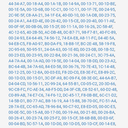
44-34-A7
,
00-18-A4
,
00-1A-1B
,
00-14-9A
,
00-13-71
,
00-1D-BE
,
00-1E-5A
,
00-1D-6B
,
00-1C-C1
,
00-1C-11
,
00-1F-7E
,
00-24-95
,
2C-9E-5F
,
C8-AA-21
,
34-1F-E4
,
40-0D-10
,
00-1A-DB
,
00-23-75
,
00-24-A1
,
A4-ED-4E
,
00-26-42
,
00-15-CE
,
00-20-40
,
00-11-AE
,
00-0F-9F
,
00-0B-06
,
00-15-2F
,
00-11-1A
,
00-16-26
,
2C-58-4F
,
4C-12-65
,
40-2B-50
,
AC-DB-48
,
0C-B7-71
,
98-F7-81
,
40-FC-89
,
00-24-93
,
E4-64-49
,
74-56-12
,
74-EA-E8
,
A8-11-FC
,
04-4E-5A
,
94-E8-C5
,
F8-A0-97
,
B0-DA-F9
,
18-B8-1F
,
BC-2E-48
,
58-19-F8
,
2C-95-69
,
50-95-51
,
24-0A-63
,
00-1E-8D
,
00-23-0B
,
00-1B-52
,
00-23-ED
,
00-23-95
,
00-22-B4
,
00-21-36
,
00-24-C1
,
3C-75-4A
,
A4-7A-A4
,
00-1A-AD
,
00-19-5E
,
00-14-04
,
00-1B-DD
,
00-23-A2
,
BC-64-4B
,
34-7A-60
,
84-E0-58
,
00-36-76
,
70-7E-43
,
1C-14-48
,
00-12-25
,
00-12-8A
,
00-03-E0
,
F8-2D-C0
,
E8-3E-FC
,
E8-89-2C
,
00-1D-D3
,
00-15-D1
,
3C-DF-A9
,
8C-09-F4
,
08-3E-0C
,
44-6A-B7
,
D4-04-CD
,
10-56-11
,
2C-99-24
,
64-55-B1
,
C0-05-C2
,
20-3D-66
,
9C-C8-FC
,
FC-AE-34
,
A8-F5-DD
,
D4-3F-CB
,
C8-52-61
,
60-D2-48
,
C0-89-AB
,
74-E7-C6
,
74-F6-12
,
DC-45-17
,
F8-0B-BE
,
6C-C1-D2
,
14-5B-D1
,
B0-77-AC
,
B8-16-19
,
A4-15-88
,
38-70-0C
,
FC-51-A4
,
28-7A-EE
,
CC-65-AD
,
78-96-84
,
90-C7-92
,
E8-ED-05
,
00-0C-E5
,
00-0E-5C
,
00-15-A8
,
00-17-00
,
00-19-A6
,
00-21-80
,
00-26-BA
,
00-26-41
,
00-23-74
,
00-25-F2
,
00-15-CF
,
38-6B-BB
,
00-E0-6F
,
00-04-BD
,
5C-57-1A
,
00-1D-D0
,
00-1D-D5
,
00-1D-CF
,
00-14-E8
,