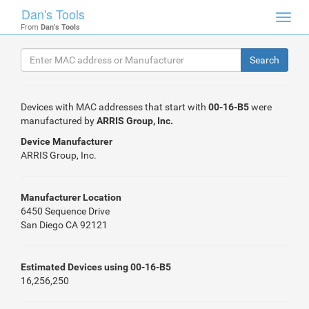
Dan's Tools
Toggl
From
Dan's Tools
navig
Devices with MAC addresses that start with
00-16-B5
were
manufactured by
ARRIS Group, Inc.
Device Manufacturer
ARRIS Group, Inc.
Manufacturer Location
6450 Sequence Drive
San Diego CA 92121
Estimated Devices using 00-16-B5
16,256,250