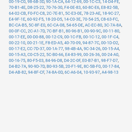
00-19-C0
,
98-6B-3D
,
90-1A-CA
,
64-12-69
,
00-1C-C3
,
14-D4-FE
,
70-B1-4E
,
D8-25-22
,
70-76-30
,
F4-0E-83
,
60-8C-E6
,
E8-82-5B
,
64-02-CB
,
F0-FC-C8
,
2C-7E-81
,
5C-E3-0E
,
78-23-AE
,
18-9C-27
,
E4-9F-1E
,
60-92-F5
,
18-20-D5
,
14-C0-3E
,
70-54-25
,
C8-63-FC
,
BC-CA-B5
,
5C-8F-E0
,
6C-CA-08
,
54-65-DE
,
AC-EC-80
,
3C-7A-8A
,
00-0F-CC
,
2C-A1-7D
,
7C-BF-B1
,
80-96-B1
,
00-90-9C
,
00-11-80
,
00-17-EE
,
00-D0-88
,
00-12-C9
,
00-1C-FB
,
00-1C-12
,
00-1F-C4
,
00-22-10
,
00-21-1E
,
F8-ED-A5
,
40-70-09
,
94-87-7C
,
00-1D-D2
,
00-17-E2
,
CC-7D-37
,
00-1A-77
,
98-4B-4A
,
9C-34-26
,
00-15-A4
,
00-15-A3
,
C0-C5-22
,
5C-B0-66
,
E4-83-99
,
00-26-36
,
00-24-A0
,
00-16-75
,
80-F5-03
,
84-96-D8
,
D4-2C-0F
,
E0-B7-B1
,
98-F7-D7
,
D4-B2-7A
,
90-9D-7D
,
B0-93-5B
,
20-F1-9E
,
8C-5B-F0
,
00-17-84
,
D4-AB-82
,
94-8F-CF
,
74-8A-0D
,
6C-A6-04
,
10-93-97
,
A4-98-13