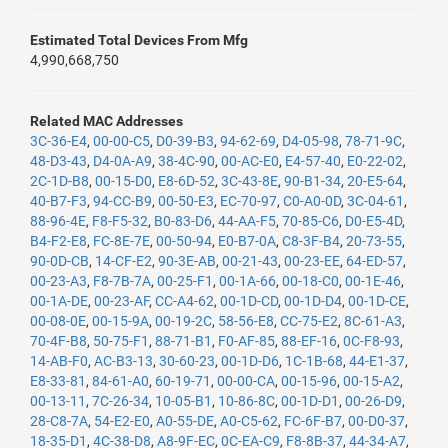
Estimated Total Devices From Mfg
4,990,668,750
Related MAC Addresses
3C-36-E4
,
00-00-C5
,
D0-39-B3
,
94-62-69
,
D4-05-98
,
78-71-9C
,
48-D3-43
,
D4-0A-A9
,
38-4C-90
,
00-AC-E0
,
E4-57-40
,
E0-22-02
,
2C-1D-B8
,
00-15-D0
,
E8-6D-52
,
3C-43-8E
,
90-B1-34
,
20-E5-64
,
40-B7-F3
,
94-CC-B9
,
00-50-E3
,
EC-70-97
,
C0-A0-0D
,
3C-04-61
,
88-96-4E
,
F8-F5-32
,
B0-83-D6
,
44-AA-F5
,
70-85-C6
,
D0-E5-4D
,
B4-F2-E8
,
FC-8E-7E
,
00-50-94
,
E0-B7-0A
,
C8-3F-B4
,
20-73-55
,
90-0D-CB
,
14-CF-E2
,
90-3E-AB
,
00-21-43
,
00-23-EE
,
64-ED-57
,
00-23-A3
,
F8-7B-7A
,
00-25-F1
,
00-1A-66
,
00-18-C0
,
00-1E-46
,
00-1A-DE
,
00-23-AF
,
CC-A4-62
,
00-1D-CD
,
00-1D-D4
,
00-1D-CE
,
00-08-0E
,
00-15-9A
,
00-19-2C
,
58-56-E8
,
CC-75-E2
,
8C-61-A3
,
70-4F-B8
,
50-75-F1
,
88-71-B1
,
F0-AF-85
,
88-EF-16
,
0C-F8-93
,
14-AB-F0
,
AC-B3-13
,
30-60-23
,
00-1D-D6
,
1C-1B-68
,
44-E1-37
,
E8-33-81
,
84-61-A0
,
60-19-71
,
00-00-CA
,
00-15-96
,
00-15-A2
,
00-13-11
,
7C-26-34
,
10-05-B1
,
10-86-8C
,
00-1D-D1
,
00-26-D9
,
28-C8-7A
,
54-E2-E0
,
A0-55-DE
,
A0-C5-62
,
FC-6F-B7
,
00-D0-37
,
18-35-D1
,
4C-38-D8
,
A8-9F-EC
,
0C-EA-C9
,
F8-8B-37
,
44-34-A7
,