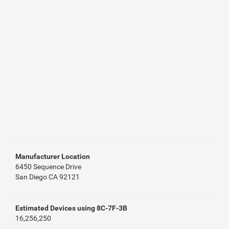
Manufacturer Location
6450 Sequence Drive
San Diego CA 92121
Estimated Devices using 8C-7F-3B
16,256,250