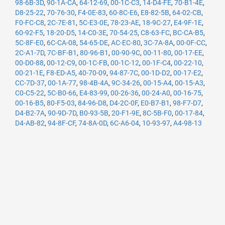
98-6B-3D
,
90-1A-CA
,
64-12-69
,
00-1C-C3
,
14-D4-FE
,
70-B1-4E
,
D8-25-22
,
70-76-30
,
F4-0E-83
,
60-8C-E6
,
E8-82-5B
,
64-02-CB
,
F0-FC-C8
,
2C-7E-81
,
5C-E3-0E
,
78-23-AE
,
18-9C-27
,
E4-9F-1E
,
60-92-F5
,
18-20-D5
,
14-C0-3E
,
70-54-25
,
C8-63-FC
,
BC-CA-B5
,
5C-8F-E0
,
6C-CA-08
,
54-65-DE
,
AC-EC-80
,
3C-7A-8A
,
00-0F-CC
,
2C-A1-7D
,
7C-BF-B1
,
80-96-B1
,
00-90-9C
,
00-11-80
,
00-17-EE
,
00-D0-88
,
00-12-C9
,
00-1C-FB
,
00-1C-12
,
00-1F-C4
,
00-22-10
,
00-21-1E
,
F8-ED-A5
,
40-70-09
,
94-87-7C
,
00-1D-D2
,
00-17-E2
,
CC-7D-37
,
00-1A-77
,
98-4B-4A
,
9C-34-26
,
00-15-A4
,
00-15-A3
,
C0-C5-22
,
5C-B0-66
,
E4-83-99
,
00-26-36
,
00-24-A0
,
00-16-75
,
00-16-B5
,
80-F5-03
,
84-96-D8
,
D4-2C-0F
,
E0-B7-B1
,
98-F7-D7
,
D4-B2-7A
,
90-9D-7D
,
B0-93-5B
,
20-F1-9E
,
8C-5B-F0
,
00-17-84
,
D4-AB-82
,
94-8F-CF
,
74-8A-0D
,
6C-A6-04
,
10-93-97
,
A4-98-13