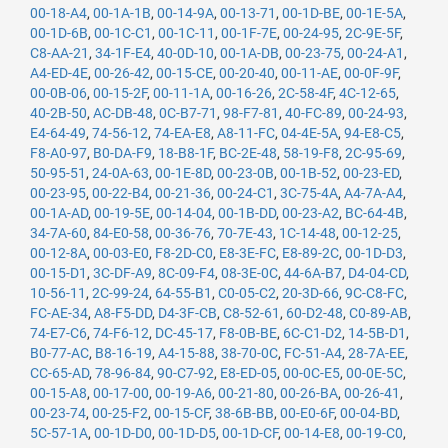
00-18-A4
,
00-1A-1B
,
00-14-9A
,
00-13-71
,
00-1D-BE
,
00-1E-5A
,
00-1D-6B
,
00-1C-C1
,
00-1C-11
,
00-1F-7E
,
00-24-95
,
2C-9E-5F
,
C8-AA-21
,
34-1F-E4
,
40-0D-10
,
00-1A-DB
,
00-23-75
,
00-24-A1
,
A4-ED-4E
,
00-26-42
,
00-15-CE
,
00-20-40
,
00-11-AE
,
00-0F-9F
,
00-0B-06
,
00-15-2F
,
00-11-1A
,
00-16-26
,
2C-58-4F
,
4C-12-65
,
40-2B-50
,
AC-DB-48
,
0C-B7-71
,
98-F7-81
,
40-FC-89
,
00-24-93
,
E4-64-49
,
74-56-12
,
74-EA-E8
,
A8-11-FC
,
04-4E-5A
,
94-E8-C5
,
F8-A0-97
,
B0-DA-F9
,
18-B8-1F
,
BC-2E-48
,
58-19-F8
,
2C-95-69
,
50-95-51
,
24-0A-63
,
00-1E-8D
,
00-23-0B
,
00-1B-52
,
00-23-ED
,
00-23-95
,
00-22-B4
,
00-21-36
,
00-24-C1
,
3C-75-4A
,
A4-7A-A4
,
00-1A-AD
,
00-19-5E
,
00-14-04
,
00-1B-DD
,
00-23-A2
,
BC-64-4B
,
34-7A-60
,
84-E0-58
,
00-36-76
,
70-7E-43
,
1C-14-48
,
00-12-25
,
00-12-8A
,
00-03-E0
,
F8-2D-C0
,
E8-3E-FC
,
E8-89-2C
,
00-1D-D3
,
00-15-D1
,
3C-DF-A9
,
8C-09-F4
,
08-3E-0C
,
44-6A-B7
,
D4-04-CD
,
10-56-11
,
2C-99-24
,
64-55-B1
,
C0-05-C2
,
20-3D-66
,
9C-C8-FC
,
FC-AE-34
,
A8-F5-DD
,
D4-3F-CB
,
C8-52-61
,
60-D2-48
,
C0-89-AB
,
74-E7-C6
,
74-F6-12
,
DC-45-17
,
F8-0B-BE
,
6C-C1-D2
,
14-5B-D1
,
B0-77-AC
,
B8-16-19
,
A4-15-88
,
38-70-0C
,
FC-51-A4
,
28-7A-EE
,
CC-65-AD
,
78-96-84
,
90-C7-92
,
E8-ED-05
,
00-0C-E5
,
00-0E-5C
,
00-15-A8
,
00-17-00
,
00-19-A6
,
00-21-80
,
00-26-BA
,
00-26-41
,
00-23-74
,
00-25-F2
,
00-15-CF
,
38-6B-BB
,
00-E0-6F
,
00-04-BD
,
5C-57-1A
,
00-1D-D0
,
00-1D-D5
,
00-1D-CF
,
00-14-E8
,
00-19-C0
,