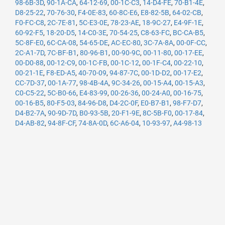
98-6B-3D
,
90-1A-CA
,
64-12-69
,
00-1C-C3
,
14-D4-FE
,
70-B1-4E
,
D8-25-22
,
70-76-30
,
F4-0E-83
,
60-8C-E6
,
E8-82-5B
,
64-02-CB
,
F0-FC-C8
,
2C-7E-81
,
5C-E3-0E
,
78-23-AE
,
18-9C-27
,
E4-9F-1E
,
60-92-F5
,
18-20-D5
,
14-C0-3E
,
70-54-25
,
C8-63-FC
,
BC-CA-B5
,
5C-8F-E0
,
6C-CA-08
,
54-65-DE
,
AC-EC-80
,
3C-7A-8A
,
00-0F-CC
,
2C-A1-7D
,
7C-BF-B1
,
80-96-B1
,
00-90-9C
,
00-11-80
,
00-17-EE
,
00-D0-88
,
00-12-C9
,
00-1C-FB
,
00-1C-12
,
00-1F-C4
,
00-22-10
,
00-21-1E
,
F8-ED-A5
,
40-70-09
,
94-87-7C
,
00-1D-D2
,
00-17-E2
,
CC-7D-37
,
00-1A-77
,
98-4B-4A
,
9C-34-26
,
00-15-A4
,
00-15-A3
,
C0-C5-22
,
5C-B0-66
,
E4-83-99
,
00-26-36
,
00-24-A0
,
00-16-75
,
00-16-B5
,
80-F5-03
,
84-96-D8
,
D4-2C-0F
,
E0-B7-B1
,
98-F7-D7
,
D4-B2-7A
,
90-9D-7D
,
B0-93-5B
,
20-F1-9E
,
8C-5B-F0
,
00-17-84
,
D4-AB-82
,
94-8F-CF
,
74-8A-0D
,
6C-A6-04
,
10-93-97
,
A4-98-13