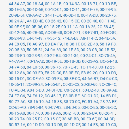
44-34-A7
,
00-18-A4
,
00-1A-1B
,
00-14-9A
,
00-13-71
,
00-1D-BE
,
00-1E-5A
,
00-1D-6B
,
00-1C-C1
,
00-1C-11
,
00-1F-7E
,
00-24-95
,
2C-9E-5F
,
C8-AA-21
,
34-1F-E4
,
40-0D-10
,
00-1A-DB
,
00-23-75
,
00-24-A1
,
A4-ED-4E
,
00-26-42
,
00-15-CE
,
00-20-40
,
00-11-AE
,
00-0F-9F
,
00-0B-06
,
00-15-2F
,
00-11-1A
,
00-16-26
,
2C-58-4F
,
4C-12-65
,
40-2B-50
,
AC-DB-48
,
0C-B7-71
,
98-F7-81
,
40-FC-89
,
00-24-93
,
E4-64-49
,
74-56-12
,
74-EA-E8
,
A8-11-FC
,
04-4E-5A
,
94-E8-C5
,
F8-A0-97
,
B0-DA-F9
,
18-B8-1F
,
BC-2E-48
,
58-19-F8
,
2C-95-69
,
50-95-51
,
24-0A-63
,
00-1E-8D
,
00-23-0B
,
00-1B-52
,
00-23-ED
,
00-23-95
,
00-22-B4
,
00-21-36
,
00-24-C1
,
3C-75-4A
,
A4-7A-A4
,
00-1A-AD
,
00-19-5E
,
00-1B-DD
,
00-23-A2
,
BC-64-4B
,
34-7A-60
,
84-E0-58
,
00-36-76
,
70-7E-43
,
1C-14-48
,
00-12-25
,
00-12-8A
,
00-03-E0
,
F8-2D-C0
,
E8-3E-FC
,
E8-89-2C
,
00-1D-D3
,
00-15-D1
,
3C-DF-A9
,
8C-09-F4
,
08-3E-0C
,
44-6A-B7
,
D4-04-CD
,
10-56-11
,
2C-99-24
,
64-55-B1
,
C0-05-C2
,
20-3D-66
,
9C-C8-FC
,
FC-AE-34
,
A8-F5-DD
,
D4-3F-CB
,
C8-52-61
,
60-D2-48
,
C0-89-AB
,
74-E7-C6
,
74-F6-12
,
DC-45-17
,
F8-0B-BE
,
6C-C1-D2
,
14-5B-D1
,
B0-77-AC
,
B8-16-19
,
A4-15-88
,
38-70-0C
,
FC-51-A4
,
28-7A-EE
,
CC-65-AD
,
78-96-84
,
90-C7-92
,
E8-ED-05
,
00-0C-E5
,
00-0E-5C
,
00-15-A8
,
00-17-00
,
00-19-A6
,
00-21-80
,
00-26-BA
,
00-26-41
,
00-23-74
,
00-25-F2
,
00-15-CF
,
38-6B-BB
,
00-E0-6F
,
00-04-BD
,
5C-57-1A
,
00-1D-D0
,
00-1D-D5
,
00-1D-CF
,
00-14-E8
,
00-19-C0
,