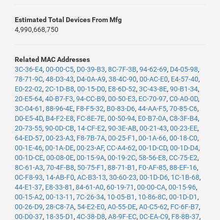
Estimated Total Devices From Mfg
4,990,668,750
Related MAC Addresses
3C-36-E4
,
00-00-C5
,
D0-39-B3
,
8C-7F-3B
,
94-62-69
,
D4-05-98
,
78-71-9C
,
48-D3-43
,
D4-0A-A9
,
38-4C-90
,
00-AC-E0
,
E4-57-40
,
E0-22-02
,
2C-1D-B8
,
00-15-D0
,
E8-6D-52
,
3C-43-8E
,
90-B1-34
,
20-E5-64
,
40-B7-F3
,
94-CC-B9
,
00-50-E3
,
EC-70-97
,
C0-A0-0D
,
3C-04-61
,
88-96-4E
,
F8-F5-32
,
B0-83-D6
,
44-AA-F5
,
70-85-C6
,
D0-E5-4D
,
B4-F2-E8
,
FC-8E-7E
,
00-50-94
,
E0-B7-0A
,
C8-3F-B4
,
20-73-55
,
90-0D-CB
,
14-CF-E2
,
90-3E-AB
,
00-21-43
,
00-23-EE
,
64-ED-57
,
00-23-A3
,
F8-7B-7A
,
00-25-F1
,
00-1A-66
,
00-18-C0
,
00-1E-46
,
00-1A-DE
,
00-23-AF
,
CC-A4-62
,
00-1D-CD
,
00-1D-D4
,
00-1D-CE
,
00-08-0E
,
00-15-9A
,
00-19-2C
,
58-56-E8
,
CC-75-E2
,
8C-61-A3
,
70-4F-B8
,
50-75-F1
,
88-71-B1
,
F0-AF-85
,
88-EF-16
,
0C-F8-93
,
14-AB-F0
,
AC-B3-13
,
30-60-23
,
00-1D-D6
,
1C-1B-68
,
44-E1-37
,
E8-33-81
,
84-61-A0
,
60-19-71
,
00-00-CA
,
00-15-96
,
00-15-A2
,
00-13-11
,
7C-26-34
,
10-05-B1
,
10-86-8C
,
00-1D-D1
,
00-26-D9
,
28-C8-7A
,
54-E2-E0
,
A0-55-DE
,
A0-C5-62
,
FC-6F-B7
,
00-D0-37
,
18-35-D1
,
4C-38-D8
,
A8-9F-EC
,
0C-EA-C9
,
F8-8B-37
,