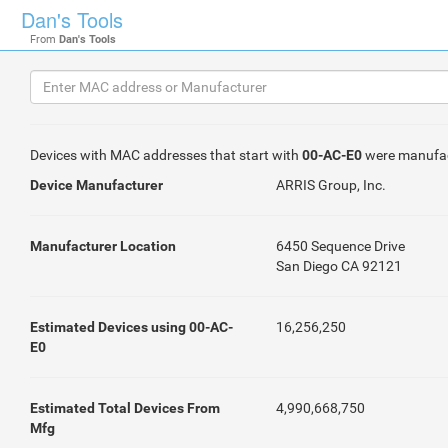
Dan's Tools
From
Dan's Tools
Devices with MAC addresses that start with
00-AC-E0
were manufa
Device Manufacturer
ARRIS Group, Inc.
Manufacturer Location
6450 Sequence Drive
San Diego CA 92121
Estimated Devices using 00-AC-
16,256,250
E0
Estimated Total Devices From
4,990,668,750
Mfg