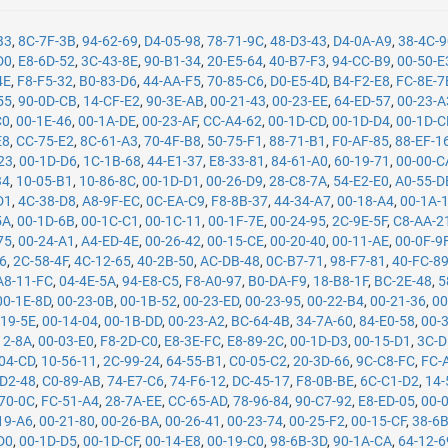
B3
,
8C-7F-3B
,
94-62-69
,
D4-05-98
,
78-71-9C
,
48-D3-43
,
D4-0A-A9
,
38-4C-
D0
,
E8-6D-52
,
3C-43-8E
,
90-B1-34
,
20-E5-64
,
40-B7-F3
,
94-CC-B9
,
00-50-E
4E
,
F8-F5-32
,
B0-83-D6
,
44-AA-F5
,
70-85-C6
,
D0-E5-4D
,
B4-F2-E8
,
FC-8E-7
55
,
90-0D-CB
,
14-CF-E2
,
90-3E-AB
,
00-21-43
,
00-23-EE
,
64-ED-57
,
00-23-A
C0
,
00-1E-46
,
00-1A-DE
,
00-23-AF
,
CC-A4-62
,
00-1D-CD
,
00-1D-D4
,
00-1D-C
E8
,
CC-75-E2
,
8C-61-A3
,
70-4F-B8
,
50-75-F1
,
88-71-B1
,
F0-AF-85
,
88-EF-1
23
,
00-1D-D6
,
1C-1B-68
,
44-E1-37
,
E8-33-81
,
84-61-A0
,
60-19-71
,
00-00-C
34
,
10-05-B1
,
10-86-8C
,
00-1D-D1
,
00-26-D9
,
28-C8-7A
,
54-E2-E0
,
A0-55-D
D1
,
4C-38-D8
,
A8-9F-EC
,
0C-EA-C9
,
F8-8B-37
,
44-34-A7
,
00-18-A4
,
00-1A-
5A
,
00-1D-6B
,
00-1C-C1
,
00-1C-11
,
00-1F-7E
,
00-24-95
,
2C-9E-5F
,
C8-AA-2
75
,
00-24-A1
,
A4-ED-4E
,
00-26-42
,
00-15-CE
,
00-20-40
,
00-11-AE
,
00-0F-9
26
,
2C-58-4F
,
4C-12-65
,
40-2B-50
,
AC-DB-48
,
0C-B7-71
,
98-F7-81
,
40-FC-8
A8-11-FC
,
04-4E-5A
,
94-E8-C5
,
F8-A0-97
,
B0-DA-F9
,
18-B8-1F
,
BC-2E-48
,
5
00-1E-8D
,
00-23-0B
,
00-1B-52
,
00-23-ED
,
00-23-95
,
00-22-B4
,
00-21-36
,
00
-19-5E
,
00-14-04
,
00-1B-DD
,
00-23-A2
,
BC-64-4B
,
34-7A-60
,
84-E0-58
,
00-
12-8A
,
00-03-E0
,
F8-2D-C0
,
E8-3E-FC
,
E8-89-2C
,
00-1D-D3
,
00-15-D1
,
3C-D
04-CD
,
10-56-11
,
2C-99-24
,
64-55-B1
,
C0-05-C2
,
20-3D-66
,
9C-C8-FC
,
FC-
-D2-48
,
C0-89-AB
,
74-E7-C6
,
74-F6-12
,
DC-45-17
,
F8-0B-BE
,
6C-C1-D2
,
14-
70-0C
,
FC-51-A4
,
28-7A-EE
,
CC-65-AD
,
78-96-84
,
90-C7-92
,
E8-ED-05
,
00-
19-A6
,
00-21-80
,
00-26-BA
,
00-26-41
,
00-23-74
,
00-25-F2
,
00-15-CF
,
38-6
D0
,
00-1D-D5
,
00-1D-CF
,
00-14-E8
,
00-19-C0
,
98-6B-3D
,
90-1A-CA
,
64-12-6