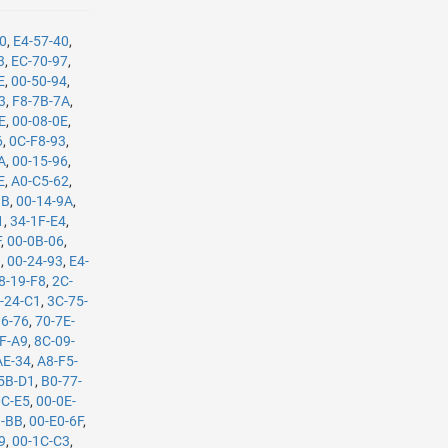
90
,
E4-57-40
,
3
,
EC-70-97
,
E
,
00-50-94
,
3
,
F8-7B-7A
,
E
,
00-08-0E
,
6
,
0C-F8-93
,
A
,
00-15-96
,
E
,
A0-C5-62
,
1B
,
00-14-9A
,
1
,
34-1F-E4
,
F
,
00-0B-06
,
9
,
00-24-93
,
E4-
8-19-F8
,
2C-
-24-C1
,
3C-75-
36-76
,
70-7E-
F-A9
,
8C-09-
AE-34
,
A8-F5-
5B-D1
,
B0-77-
0C-E5
,
00-0E-
B-BB
,
00-E0-6F
,
9
,
00-1C-C3
,