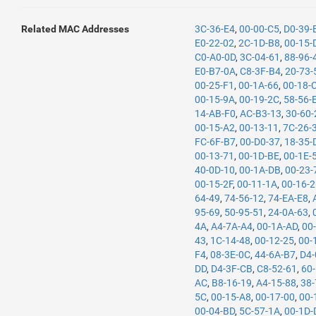
Related MAC Addresses
3C-36-E4
,
00-00-C5
,
D0-39-
E0-22-02
,
2C-1D-B8
,
00-15-
C0-A0-0D
,
3C-04-61
,
88-96-
E0-B7-0A
,
C8-3F-B4
,
20-73-
00-25-F1
,
00-1A-66
,
00-18-
00-15-9A
,
00-19-2C
,
58-56-
14-AB-F0
,
AC-B3-13
,
30-60-
00-15-A2
,
00-13-11
,
7C-26-
FC-6F-B7
,
00-D0-37
,
18-35-
00-13-71
,
00-1D-BE
,
00-1E-
40-0D-10
,
00-1A-DB
,
00-23-
00-15-2F
,
00-11-1A
,
00-16-
64-49
,
74-56-12
,
74-EA-E8
,
95-69
,
50-95-51
,
24-0A-63
,
4A
,
A4-7A-A4
,
00-1A-AD
,
00
43
,
1C-14-48
,
00-12-25
,
00-
F4
,
08-3E-0C
,
44-6A-B7
,
D4-
DD
,
D4-3F-CB
,
C8-52-61
,
60
AC
,
B8-16-19
,
A4-15-88
,
38-
5C
,
00-15-A8
,
00-17-00
,
00-
00-04-BD
,
5C-57-1A
,
00-1D-