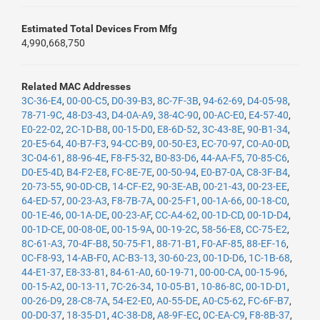
Estimated Total Devices From Mfg
4,990,668,750
Related MAC Addresses
3C-36-E4
,
00-00-C5
,
D0-39-B3
,
8C-7F-3B
,
94-62-69
,
D4-05-98
,
78-71-9C
,
48-D3-43
,
D4-0A-A9
,
38-4C-90
,
00-AC-E0
,
E4-57-40
,
E0-22-02
,
2C-1D-B8
,
00-15-D0
,
E8-6D-52
,
3C-43-8E
,
90-B1-34
,
20-E5-64
,
40-B7-F3
,
94-CC-B9
,
00-50-E3
,
EC-70-97
,
C0-A0-0D
,
3C-04-61
,
88-96-4E
,
F8-F5-32
,
B0-83-D6
,
44-AA-F5
,
70-85-C6
,
D0-E5-4D
,
B4-F2-E8
,
FC-8E-7E
,
00-50-94
,
E0-B7-0A
,
C8-3F-B4
,
20-73-55
,
90-0D-CB
,
14-CF-E2
,
90-3E-AB
,
00-21-43
,
00-23-EE
,
64-ED-57
,
00-23-A3
,
F8-7B-7A
,
00-25-F1
,
00-1A-66
,
00-18-C0
,
00-1E-46
,
00-1A-DE
,
00-23-AF
,
CC-A4-62
,
00-1D-CD
,
00-1D-D4
,
00-1D-CE
,
00-08-0E
,
00-15-9A
,
00-19-2C
,
58-56-E8
,
CC-75-E2
,
8C-61-A3
,
70-4F-B8
,
50-75-F1
,
88-71-B1
,
F0-AF-85
,
88-EF-16
,
0C-F8-93
,
14-AB-F0
,
AC-B3-13
,
30-60-23
,
00-1D-D6
,
1C-1B-68
,
44-E1-37
,
E8-33-81
,
84-61-A0
,
60-19-71
,
00-00-CA
,
00-15-96
,
00-15-A2
,
00-13-11
,
7C-26-34
,
10-05-B1
,
10-86-8C
,
00-1D-D1
,
00-26-D9
,
28-C8-7A
,
54-E2-E0
,
A0-55-DE
,
A0-C5-62
,
FC-6F-B7
,
00-D0-37
,
18-35-D1
,
4C-38-D8
,
A8-9F-EC
,
0C-EA-C9
,
F8-8B-37
,