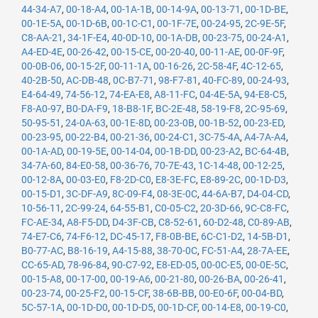
44-34-A7
,
00-18-A4
,
00-1A-1B
,
00-14-9A
,
00-13-71
,
00-1D-BE
,
00-1E-5A
,
00-1D-6B
,
00-1C-C1
,
00-1F-7E
,
00-24-95
,
2C-9E-5F
,
C8-AA-21
,
34-1F-E4
,
40-0D-10
,
00-1A-DB
,
00-23-75
,
00-24-A1
,
A4-ED-4E
,
00-26-42
,
00-15-CE
,
00-20-40
,
00-11-AE
,
00-0F-9F
,
00-0B-06
,
00-15-2F
,
00-11-1A
,
00-16-26
,
2C-58-4F
,
4C-12-65
,
40-2B-50
,
AC-DB-48
,
0C-B7-71
,
98-F7-81
,
40-FC-89
,
00-24-93
,
E4-64-49
,
74-56-12
,
74-EA-E8
,
A8-11-FC
,
04-4E-5A
,
94-E8-C5
,
F8-A0-97
,
B0-DA-F9
,
18-B8-1F
,
BC-2E-48
,
58-19-F8
,
2C-95-69
,
50-95-51
,
24-0A-63
,
00-1E-8D
,
00-23-0B
,
00-1B-52
,
00-23-ED
,
00-23-95
,
00-22-B4
,
00-21-36
,
00-24-C1
,
3C-75-4A
,
A4-7A-A4
,
00-1A-AD
,
00-19-5E
,
00-14-04
,
00-1B-DD
,
00-23-A2
,
BC-64-4B
,
34-7A-60
,
84-E0-58
,
00-36-76
,
70-7E-43
,
1C-14-48
,
00-12-25
,
00-12-8A
,
00-03-E0
,
F8-2D-C0
,
E8-3E-FC
,
E8-89-2C
,
00-1D-D3
,
00-15-D1
,
3C-DF-A9
,
8C-09-F4
,
08-3E-0C
,
44-6A-B7
,
D4-04-CD
,
10-56-11
,
2C-99-24
,
64-55-B1
,
C0-05-C2
,
20-3D-66
,
9C-C8-FC
,
FC-AE-34
,
A8-F5-DD
,
D4-3F-CB
,
C8-52-61
,
60-D2-48
,
C0-89-AB
,
74-E7-C6
,
74-F6-12
,
DC-45-17
,
F8-0B-BE
,
6C-C1-D2
,
14-5B-D1
,
B0-77-AC
,
B8-16-19
,
A4-15-88
,
38-70-0C
,
FC-51-A4
,
28-7A-EE
,
CC-65-AD
,
78-96-84
,
90-C7-92
,
E8-ED-05
,
00-0C-E5
,
00-0E-5C
,
00-15-A8
,
00-17-00
,
00-19-A6
,
00-21-80
,
00-26-BA
,
00-26-41
,
00-23-74
,
00-25-F2
,
00-15-CF
,
38-6B-BB
,
00-E0-6F
,
00-04-BD
,
5C-57-1A
,
00-1D-D0
,
00-1D-D5
,
00-1D-CF
,
00-14-E8
,
00-19-C0
,