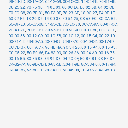
98-6B-3D
,
90-1A-CA
,
64-12-69
,
00-1C-C3
,
14-D4-FE
,
70-B1-4E
,
D8-25-22
,
70-76-30
,
F4-0E-83
,
60-8C-E6
,
E8-82-5B
,
64-02-CB
,
F0-FC-C8
,
2C-7E-81
,
5C-E3-0E
,
78-23-AE
,
18-9C-27
,
E4-9F-1E
,
60-92-F5
,
18-20-D5
,
14-C0-3E
,
70-54-25
,
C8-63-FC
,
BC-CA-B5
,
5C-8F-E0
,
6C-CA-08
,
54-65-DE
,
AC-EC-80
,
3C-7A-8A
,
00-0F-CC
,
2C-A1-7D
,
7C-BF-B1
,
80-96-B1
,
00-90-9C
,
00-11-80
,
00-17-EE
,
00-D0-88
,
00-12-C9
,
00-1C-FB
,
00-1C-12
,
00-1F-C4
,
00-22-10
,
00-21-1E
,
F8-ED-A5
,
40-70-09
,
94-87-7C
,
00-1D-D2
,
00-17-E2
,
CC-7D-37
,
00-1A-77
,
98-4B-4A
,
9C-34-26
,
00-15-A4
,
00-15-A3
,
C0-C5-22
,
5C-B0-66
,
E4-83-99
,
00-26-36
,
00-24-A0
,
00-16-75
,
00-16-B5
,
80-F5-03
,
84-96-D8
,
D4-2C-0F
,
E0-B7-B1
,
98-F7-D7
,
D4-B2-7A
,
90-9D-7D
,
B0-93-5B
,
20-F1-9E
,
8C-5B-F0
,
00-17-84
,
D4-AB-82
,
94-8F-CF
,
74-8A-0D
,
6C-A6-04
,
10-93-97
,
A4-98-13