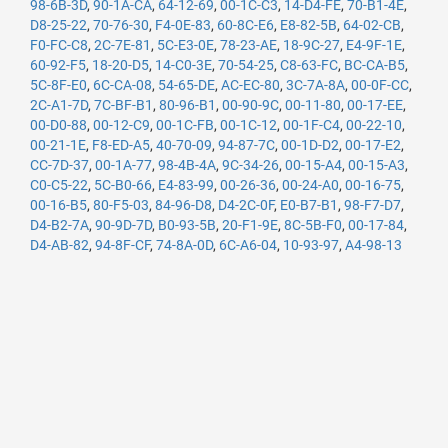
98-6B-3D
,
90-1A-CA
,
64-12-69
,
00-1C-C3
,
14-D4-FE
,
70-B1-4E
,
D8-25-22
,
70-76-30
,
F4-0E-83
,
60-8C-E6
,
E8-82-5B
,
64-02-CB
,
F0-FC-C8
,
2C-7E-81
,
5C-E3-0E
,
78-23-AE
,
18-9C-27
,
E4-9F-1E
,
60-92-F5
,
18-20-D5
,
14-C0-3E
,
70-54-25
,
C8-63-FC
,
BC-CA-B5
,
5C-8F-E0
,
6C-CA-08
,
54-65-DE
,
AC-EC-80
,
3C-7A-8A
,
00-0F-CC
,
2C-A1-7D
,
7C-BF-B1
,
80-96-B1
,
00-90-9C
,
00-11-80
,
00-17-EE
,
00-D0-88
,
00-12-C9
,
00-1C-FB
,
00-1C-12
,
00-1F-C4
,
00-22-10
,
00-21-1E
,
F8-ED-A5
,
40-70-09
,
94-87-7C
,
00-1D-D2
,
00-17-E2
,
CC-7D-37
,
00-1A-77
,
98-4B-4A
,
9C-34-26
,
00-15-A4
,
00-15-A3
,
C0-C5-22
,
5C-B0-66
,
E4-83-99
,
00-26-36
,
00-24-A0
,
00-16-75
,
00-16-B5
,
80-F5-03
,
84-96-D8
,
D4-2C-0F
,
E0-B7-B1
,
98-F7-D7
,
D4-B2-7A
,
90-9D-7D
,
B0-93-5B
,
20-F1-9E
,
8C-5B-F0
,
00-17-84
,
D4-AB-82
,
94-8F-CF
,
74-8A-0D
,
6C-A6-04
,
10-93-97
,
A4-98-13