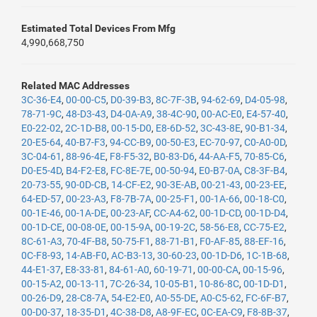
Estimated Total Devices From Mfg
4,990,668,750
Related MAC Addresses
3C-36-E4
,
00-00-C5
,
D0-39-B3
,
8C-7F-3B
,
94-62-69
,
D4-05-98
,
78-71-9C
,
48-D3-43
,
D4-0A-A9
,
38-4C-90
,
00-AC-E0
,
E4-57-40
,
E0-22-02
,
2C-1D-B8
,
00-15-D0
,
E8-6D-52
,
3C-43-8E
,
90-B1-34
,
20-E5-64
,
40-B7-F3
,
94-CC-B9
,
00-50-E3
,
EC-70-97
,
C0-A0-0D
,
3C-04-61
,
88-96-4E
,
F8-F5-32
,
B0-83-D6
,
44-AA-F5
,
70-85-C6
,
D0-E5-4D
,
B4-F2-E8
,
FC-8E-7E
,
00-50-94
,
E0-B7-0A
,
C8-3F-B4
,
20-73-55
,
90-0D-CB
,
14-CF-E2
,
90-3E-AB
,
00-21-43
,
00-23-EE
,
64-ED-57
,
00-23-A3
,
F8-7B-7A
,
00-25-F1
,
00-1A-66
,
00-18-C0
,
00-1E-46
,
00-1A-DE
,
00-23-AF
,
CC-A4-62
,
00-1D-CD
,
00-1D-D4
,
00-1D-CE
,
00-08-0E
,
00-15-9A
,
00-19-2C
,
58-56-E8
,
CC-75-E2
,
8C-61-A3
,
70-4F-B8
,
50-75-F1
,
88-71-B1
,
F0-AF-85
,
88-EF-16
,
0C-F8-93
,
14-AB-F0
,
AC-B3-13
,
30-60-23
,
00-1D-D6
,
1C-1B-68
,
44-E1-37
,
E8-33-81
,
84-61-A0
,
60-19-71
,
00-00-CA
,
00-15-96
,
00-15-A2
,
00-13-11
,
7C-26-34
,
10-05-B1
,
10-86-8C
,
00-1D-D1
,
00-26-D9
,
28-C8-7A
,
54-E2-E0
,
A0-55-DE
,
A0-C5-62
,
FC-6F-B7
,
00-D0-37
,
18-35-D1
,
4C-38-D8
,
A8-9F-EC
,
0C-EA-C9
,
F8-8B-37
,