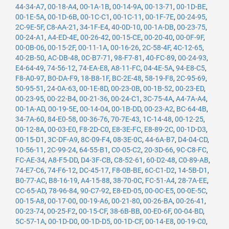
44-34-A7
,
00-18-A4
,
00-1A-1B
,
00-14-9A
,
00-13-71
,
00-1D-BE
,
00-1E-5A
,
00-1D-6B
,
00-1C-C1
,
00-1C-11
,
00-1F-7E
,
00-24-95
,
2C-9E-5F
,
C8-AA-21
,
34-1F-E4
,
40-0D-10
,
00-1A-DB
,
00-23-75
,
00-24-A1
,
A4-ED-4E
,
00-26-42
,
00-15-CE
,
00-20-40
,
00-0F-9F
,
00-0B-06
,
00-15-2F
,
00-11-1A
,
00-16-26
,
2C-58-4F
,
4C-12-65
,
40-2B-50
,
AC-DB-48
,
0C-B7-71
,
98-F7-81
,
40-FC-89
,
00-24-93
,
E4-64-49
,
74-56-12
,
74-EA-E8
,
A8-11-FC
,
04-4E-5A
,
94-E8-C5
,
F8-A0-97
,
B0-DA-F9
,
18-B8-1F
,
BC-2E-48
,
58-19-F8
,
2C-95-69
,
50-95-51
,
24-0A-63
,
00-1E-8D
,
00-23-0B
,
00-1B-52
,
00-23-ED
,
00-23-95
,
00-22-B4
,
00-21-36
,
00-24-C1
,
3C-75-4A
,
A4-7A-A4
,
00-1A-AD
,
00-19-5E
,
00-14-04
,
00-1B-DD
,
00-23-A2
,
BC-64-4B
,
34-7A-60
,
84-E0-58
,
00-36-76
,
70-7E-43
,
1C-14-48
,
00-12-25
,
00-12-8A
,
00-03-E0
,
F8-2D-C0
,
E8-3E-FC
,
E8-89-2C
,
00-1D-D3
,
00-15-D1
,
3C-DF-A9
,
8C-09-F4
,
08-3E-0C
,
44-6A-B7
,
D4-04-CD
,
10-56-11
,
2C-99-24
,
64-55-B1
,
C0-05-C2
,
20-3D-66
,
9C-C8-FC
,
FC-AE-34
,
A8-F5-DD
,
D4-3F-CB
,
C8-52-61
,
60-D2-48
,
C0-89-AB
,
74-E7-C6
,
74-F6-12
,
DC-45-17
,
F8-0B-BE
,
6C-C1-D2
,
14-5B-D1
,
B0-77-AC
,
B8-16-19
,
A4-15-88
,
38-70-0C
,
FC-51-A4
,
28-7A-EE
,
CC-65-AD
,
78-96-84
,
90-C7-92
,
E8-ED-05
,
00-0C-E5
,
00-0E-5C
,
00-15-A8
,
00-17-00
,
00-19-A6
,
00-21-80
,
00-26-BA
,
00-26-41
,
00-23-74
,
00-25-F2
,
00-15-CF
,
38-6B-BB
,
00-E0-6F
,
00-04-BD
,
5C-57-1A
,
00-1D-D0
,
00-1D-D5
,
00-1D-CF
,
00-14-E8
,
00-19-C0
,