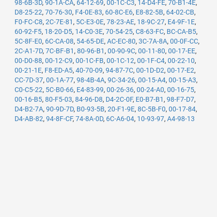
98-6B-3D
,
90-1A-CA
,
64-12-69
,
00-1C-C3
,
14-D4-FE
,
70-B1-4E
,
D8-25-22
,
70-76-30
,
F4-0E-83
,
60-8C-E6
,
E8-82-5B
,
64-02-CB
,
F0-FC-C8
,
2C-7E-81
,
5C-E3-0E
,
78-23-AE
,
18-9C-27
,
E4-9F-1E
,
60-92-F5
,
18-20-D5
,
14-C0-3E
,
70-54-25
,
C8-63-FC
,
BC-CA-B5
,
5C-8F-E0
,
6C-CA-08
,
54-65-DE
,
AC-EC-80
,
3C-7A-8A
,
00-0F-CC
,
2C-A1-7D
,
7C-BF-B1
,
80-96-B1
,
00-90-9C
,
00-11-80
,
00-17-EE
,
00-D0-88
,
00-12-C9
,
00-1C-FB
,
00-1C-12
,
00-1F-C4
,
00-22-10
,
00-21-1E
,
F8-ED-A5
,
40-70-09
,
94-87-7C
,
00-1D-D2
,
00-17-E2
,
CC-7D-37
,
00-1A-77
,
98-4B-4A
,
9C-34-26
,
00-15-A4
,
00-15-A3
,
C0-C5-22
,
5C-B0-66
,
E4-83-99
,
00-26-36
,
00-24-A0
,
00-16-75
,
00-16-B5
,
80-F5-03
,
84-96-D8
,
D4-2C-0F
,
E0-B7-B1
,
98-F7-D7
,
D4-B2-7A
,
90-9D-7D
,
B0-93-5B
,
20-F1-9E
,
8C-5B-F0
,
00-17-84
,
D4-AB-82
,
94-8F-CF
,
74-8A-0D
,
6C-A6-04
,
10-93-97
,
A4-98-13