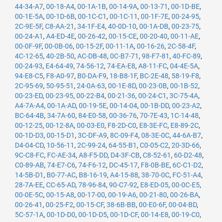
44-34-A7
,
00-18-A4
,
00-1A-1B
,
00-14-9A
,
00-13-71
,
00-1D-BE
,
00-1E-5A
,
00-1D-6B
,
00-1C-C1
,
00-1C-11
,
00-1F-7E
,
00-24-95
,
2C-9E-5F
,
C8-AA-21
,
34-1F-E4
,
40-0D-10
,
00-1A-DB
,
00-23-75
,
00-24-A1
,
A4-ED-4E
,
00-26-42
,
00-15-CE
,
00-20-40
,
00-11-AE
,
00-0F-9F
,
00-0B-06
,
00-15-2F
,
00-11-1A
,
00-16-26
,
2C-58-4F
,
4C-12-65
,
40-2B-50
,
AC-DB-48
,
0C-B7-71
,
98-F7-81
,
40-FC-89
,
00-24-93
,
E4-64-49
,
74-56-12
,
74-EA-E8
,
A8-11-FC
,
04-4E-5A
,
94-E8-C5
,
F8-A0-97
,
B0-DA-F9
,
18-B8-1F
,
BC-2E-48
,
58-19-F8
,
2C-95-69
,
50-95-51
,
24-0A-63
,
00-1E-8D
,
00-23-0B
,
00-1B-52
,
00-23-ED
,
00-23-95
,
00-22-B4
,
00-21-36
,
00-24-C1
,
3C-75-4A
,
A4-7A-A4
,
00-1A-AD
,
00-19-5E
,
00-14-04
,
00-1B-DD
,
00-23-A2
,
BC-64-4B
,
34-7A-60
,
84-E0-58
,
00-36-76
,
70-7E-43
,
1C-14-48
,
00-12-25
,
00-12-8A
,
00-03-E0
,
F8-2D-C0
,
E8-3E-FC
,
E8-89-2C
,
00-1D-D3
,
00-15-D1
,
3C-DF-A9
,
8C-09-F4
,
08-3E-0C
,
44-6A-B7
,
D4-04-CD
,
10-56-11
,
2C-99-24
,
64-55-B1
,
C0-05-C2
,
20-3D-66
,
9C-C8-FC
,
FC-AE-34
,
A8-F5-DD
,
D4-3F-CB
,
C8-52-61
,
60-D2-48
,
C0-89-AB
,
74-E7-C6
,
74-F6-12
,
DC-45-17
,
F8-0B-BE
,
6C-C1-D2
,
14-5B-D1
,
B0-77-AC
,
B8-16-19
,
A4-15-88
,
38-70-0C
,
FC-51-A4
,
28-7A-EE
,
CC-65-AD
,
78-96-84
,
90-C7-92
,
E8-ED-05
,
00-0C-E5
,
00-0E-5C
,
00-15-A8
,
00-17-00
,
00-19-A6
,
00-21-80
,
00-26-BA
,
00-26-41
,
00-25-F2
,
00-15-CF
,
38-6B-BB
,
00-E0-6F
,
00-04-BD
,
5C-57-1A
,
00-1D-D0
,
00-1D-D5
,
00-1D-CF
,
00-14-E8
,
00-19-C0
,