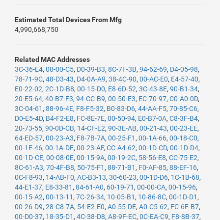
Estimated Total Devices From Mfg
4,990,668,750
Related MAC Addresses
3C-36-E4
,
00-00-C5
,
D0-39-B3
,
8C-7F-3B
,
94-62-69
,
D4-05-98
,
78-71-9C
,
48-D3-43
,
D4-0A-A9
,
38-4C-90
,
00-AC-E0
,
E4-57-40
,
E0-22-02
,
2C-1D-B8
,
00-15-D0
,
E8-6D-52
,
3C-43-8E
,
90-B1-34
,
20-E5-64
,
40-B7-F3
,
94-CC-B9
,
00-50-E3
,
EC-70-97
,
C0-A0-0D
,
3C-04-61
,
88-96-4E
,
F8-F5-32
,
B0-83-D6
,
44-AA-F5
,
70-85-C6
,
D0-E5-4D
,
B4-F2-E8
,
FC-8E-7E
,
00-50-94
,
E0-B7-0A
,
C8-3F-B4
,
20-73-55
,
90-0D-CB
,
14-CF-E2
,
90-3E-AB
,
00-21-43
,
00-23-EE
,
64-ED-57
,
00-23-A3
,
F8-7B-7A
,
00-25-F1
,
00-1A-66
,
00-18-C0
,
00-1E-46
,
00-1A-DE
,
00-23-AF
,
CC-A4-62
,
00-1D-CD
,
00-1D-D4
,
00-1D-CE
,
00-08-0E
,
00-15-9A
,
00-19-2C
,
58-56-E8
,
CC-75-E2
,
8C-61-A3
,
70-4F-B8
,
50-75-F1
,
88-71-B1
,
F0-AF-85
,
88-EF-16
,
0C-F8-93
,
14-AB-F0
,
AC-B3-13
,
30-60-23
,
00-1D-D6
,
1C-1B-68
,
44-E1-37
,
E8-33-81
,
84-61-A0
,
60-19-71
,
00-00-CA
,
00-15-96
,
00-15-A2
,
00-13-11
,
7C-26-34
,
10-05-B1
,
10-86-8C
,
00-1D-D1
,
00-26-D9
,
28-C8-7A
,
54-E2-E0
,
A0-55-DE
,
A0-C5-62
,
FC-6F-B7
,
00-D0-37
,
18-35-D1
,
4C-38-D8
,
A8-9F-EC
,
0C-EA-C9
,
F8-8B-37
,