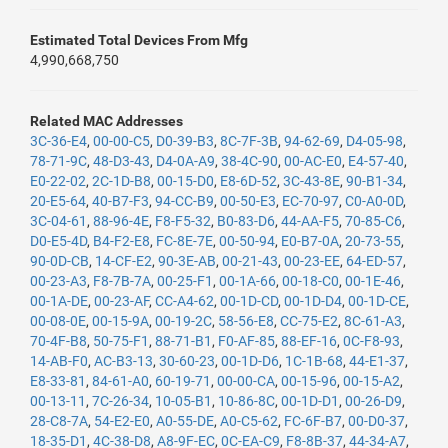
Estimated Total Devices From Mfg
4,990,668,750
Related MAC Addresses
3C-36-E4
,
00-00-C5
,
D0-39-B3
,
8C-7F-3B
,
94-62-69
,
D4-05-98
,
78-71-9C
,
48-D3-43
,
D4-0A-A9
,
38-4C-90
,
00-AC-E0
,
E4-57-40
,
E0-22-02
,
2C-1D-B8
,
00-15-D0
,
E8-6D-52
,
3C-43-8E
,
90-B1-34
,
20-E5-64
,
40-B7-F3
,
94-CC-B9
,
00-50-E3
,
EC-70-97
,
C0-A0-0D
,
3C-04-61
,
88-96-4E
,
F8-F5-32
,
B0-83-D6
,
44-AA-F5
,
70-85-C6
,
D0-E5-4D
,
B4-F2-E8
,
FC-8E-7E
,
00-50-94
,
E0-B7-0A
,
20-73-55
,
90-0D-CB
,
14-CF-E2
,
90-3E-AB
,
00-21-43
,
00-23-EE
,
64-ED-57
,
00-23-A3
,
F8-7B-7A
,
00-25-F1
,
00-1A-66
,
00-18-C0
,
00-1E-46
,
00-1A-DE
,
00-23-AF
,
CC-A4-62
,
00-1D-CD
,
00-1D-D4
,
00-1D-CE
,
00-08-0E
,
00-15-9A
,
00-19-2C
,
58-56-E8
,
CC-75-E2
,
8C-61-A3
,
70-4F-B8
,
50-75-F1
,
88-71-B1
,
F0-AF-85
,
88-EF-16
,
0C-F8-93
,
14-AB-F0
,
AC-B3-13
,
30-60-23
,
00-1D-D6
,
1C-1B-68
,
44-E1-37
,
E8-33-81
,
84-61-A0
,
60-19-71
,
00-00-CA
,
00-15-96
,
00-15-A2
,
00-13-11
,
7C-26-34
,
10-05-B1
,
10-86-8C
,
00-1D-D1
,
00-26-D9
,
28-C8-7A
,
54-E2-E0
,
A0-55-DE
,
A0-C5-62
,
FC-6F-B7
,
00-D0-37
,
18-35-D1
,
4C-38-D8
,
A8-9F-EC
,
0C-EA-C9
,
F8-8B-37
,
44-34-A7
,