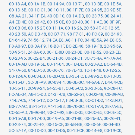
00-18-A4
,
00-1A-1B
,
00-14-9A
,
00-13-71
,
00-1D-BE
,
00-1E-5A
,
00-1D-6B
,
00-1C-C1
,
00-1C-11
,
00-1F-7E
,
00-24-95
,
2C-9E-5F
,
C8-AA-21
,
34-1F-E4
,
40-0D-10
,
00-1A-DB
,
00-23-75
,
00-24-A1
,
A4-ED-4E
,
00-26-42
,
00-15-CE
,
00-20-40
,
00-11-AE
,
00-0F-9F
,
00-0B-06
,
00-15-2F
,
00-11-1A
,
00-16-26
,
2C-58-4F
,
4C-12-65
,
40-2B-50
,
AC-DB-48
,
0C-B7-71
,
98-F7-81
,
40-FC-89
,
00-24-93
,
E4-64-49
,
74-56-12
,
74-EA-E8
,
A8-11-FC
,
04-4E-5A
,
94-E8-C5
,
F8-A0-97
,
B0-DA-F9
,
18-B8-1F
,
BC-2E-48
,
58-19-F8
,
2C-95-69
,
50-95-51
,
24-0A-63
,
00-1E-8D
,
00-23-0B
,
00-1B-52
,
00-23-ED
,
00-23-95
,
00-22-B4
,
00-21-36
,
00-24-C1
,
3C-75-4A
,
A4-7A-A4
,
00-1A-AD
,
00-19-5E
,
00-14-04
,
00-1B-DD
,
00-23-A2
,
BC-64-4B
,
34-7A-60
,
84-E0-58
,
00-36-76
,
70-7E-43
,
1C-14-48
,
00-12-25
,
00-12-8A
,
00-03-E0
,
F8-2D-C0
,
E8-3E-FC
,
E8-89-2C
,
00-1D-D3
,
00-15-D1
,
3C-DF-A9
,
8C-09-F4
,
08-3E-0C
,
44-6A-B7
,
D4-04-CD
,
10-56-11
,
2C-99-24
,
64-55-B1
,
C0-05-C2
,
20-3D-66
,
9C-C8-FC
,
FC-AE-34
,
A8-F5-DD
,
D4-3F-CB
,
C8-52-61
,
60-D2-48
,
C0-89-AB
,
74-E7-C6
,
74-F6-12
,
DC-45-17
,
F8-0B-BE
,
6C-C1-D2
,
14-5B-D1
,
B0-77-AC
,
B8-16-19
,
A4-15-88
,
38-70-0C
,
FC-51-A4
,
28-7A-EE
,
CC-65-AD
,
78-96-84
,
90-C7-92
,
E8-ED-05
,
00-0C-E5
,
00-0E-5C
,
00-15-A8
,
00-17-00
,
00-19-A6
,
00-21-80
,
00-26-BA
,
00-26-41
,
00-23-74
,
00-25-F2
,
00-15-CF
,
38-6B-BB
,
00-E0-6F
,
00-04-BD
,
5C-57-1A
,
00-1D-D0
,
00-1D-D5
,
00-1D-CF
,
00-14-E8
,
00-19-C0
,