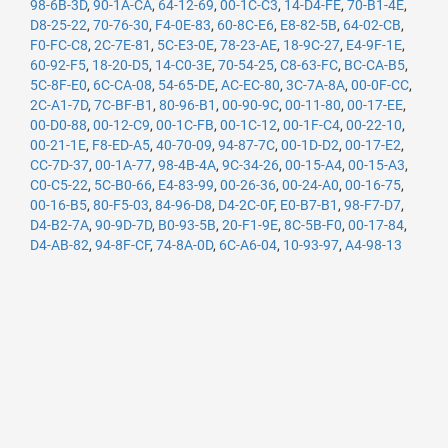
98-6B-3D
,
90-1A-CA
,
64-12-69
,
00-1C-C3
,
14-D4-FE
,
70-B1-4E
,
D8-25-22
,
70-76-30
,
F4-0E-83
,
60-8C-E6
,
E8-82-5B
,
64-02-CB
,
F0-FC-C8
,
2C-7E-81
,
5C-E3-0E
,
78-23-AE
,
18-9C-27
,
E4-9F-1E
,
60-92-F5
,
18-20-D5
,
14-C0-3E
,
70-54-25
,
C8-63-FC
,
BC-CA-B5
,
5C-8F-E0
,
6C-CA-08
,
54-65-DE
,
AC-EC-80
,
3C-7A-8A
,
00-0F-CC
,
2C-A1-7D
,
7C-BF-B1
,
80-96-B1
,
00-90-9C
,
00-11-80
,
00-17-EE
,
00-D0-88
,
00-12-C9
,
00-1C-FB
,
00-1C-12
,
00-1F-C4
,
00-22-10
,
00-21-1E
,
F8-ED-A5
,
40-70-09
,
94-87-7C
,
00-1D-D2
,
00-17-E2
,
CC-7D-37
,
00-1A-77
,
98-4B-4A
,
9C-34-26
,
00-15-A4
,
00-15-A3
,
C0-C5-22
,
5C-B0-66
,
E4-83-99
,
00-26-36
,
00-24-A0
,
00-16-75
,
00-16-B5
,
80-F5-03
,
84-96-D8
,
D4-2C-0F
,
E0-B7-B1
,
98-F7-D7
,
D4-B2-7A
,
90-9D-7D
,
B0-93-5B
,
20-F1-9E
,
8C-5B-F0
,
00-17-84
,
D4-AB-82
,
94-8F-CF
,
74-8A-0D
,
6C-A6-04
,
10-93-97
,
A4-98-13