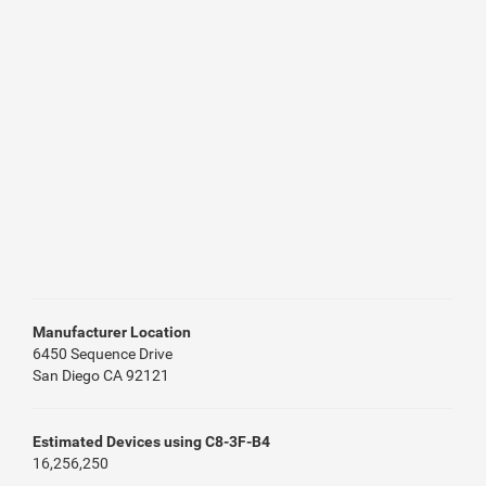
Manufacturer Location
6450 Sequence Drive
San Diego CA 92121
Estimated Devices using C8-3F-B4
16,256,250