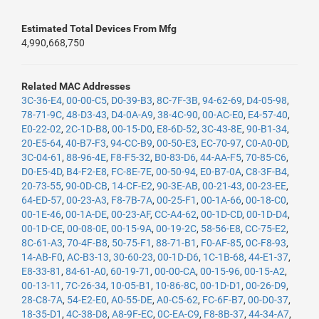
Estimated Total Devices From Mfg
4,990,668,750
Related MAC Addresses
3C-36-E4
,
00-00-C5
,
D0-39-B3
,
8C-7F-3B
,
94-62-69
,
D4-05-98
,
78-71-9C
,
48-D3-43
,
D4-0A-A9
,
38-4C-90
,
00-AC-E0
,
E4-57-40
,
E0-22-02
,
2C-1D-B8
,
00-15-D0
,
E8-6D-52
,
3C-43-8E
,
90-B1-34
,
20-E5-64
,
40-B7-F3
,
94-CC-B9
,
00-50-E3
,
EC-70-97
,
C0-A0-0D
,
3C-04-61
,
88-96-4E
,
F8-F5-32
,
B0-83-D6
,
44-AA-F5
,
70-85-C6
,
D0-E5-4D
,
B4-F2-E8
,
FC-8E-7E
,
00-50-94
,
E0-B7-0A
,
C8-3F-B4
,
20-73-55
,
90-0D-CB
,
14-CF-E2
,
90-3E-AB
,
00-21-43
,
00-23-EE
,
64-ED-57
,
00-23-A3
,
F8-7B-7A
,
00-25-F1
,
00-1A-66
,
00-18-C0
,
00-1E-46
,
00-1A-DE
,
00-23-AF
,
CC-A4-62
,
00-1D-CD
,
00-1D-D4
,
00-1D-CE
,
00-08-0E
,
00-15-9A
,
00-19-2C
,
58-56-E8
,
CC-75-E2
,
8C-61-A3
,
70-4F-B8
,
50-75-F1
,
88-71-B1
,
F0-AF-85
,
0C-F8-93
,
14-AB-F0
,
AC-B3-13
,
30-60-23
,
00-1D-D6
,
1C-1B-68
,
44-E1-37
,
E8-33-81
,
84-61-A0
,
60-19-71
,
00-00-CA
,
00-15-96
,
00-15-A2
,
00-13-11
,
7C-26-34
,
10-05-B1
,
10-86-8C
,
00-1D-D1
,
00-26-D9
,
28-C8-7A
,
54-E2-E0
,
A0-55-DE
,
A0-C5-62
,
FC-6F-B7
,
00-D0-37
,
18-35-D1
,
4C-38-D8
,
A8-9F-EC
,
0C-EA-C9
,
F8-8B-37
,
44-34-A7
,