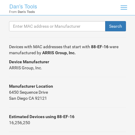
Dan's Tools
Toggl
From
Dan's Tools
navig
Devices with MAC addresses that start with
88-EF-16
were
manufactured by
ARRIS Group, Inc.
Device Manufacturer
ARRIS Group, Inc.
Manufacturer Location
6450 Sequence Drive
San Diego CA 92121
Estimated Devices using 88-EF-16
16,256,250