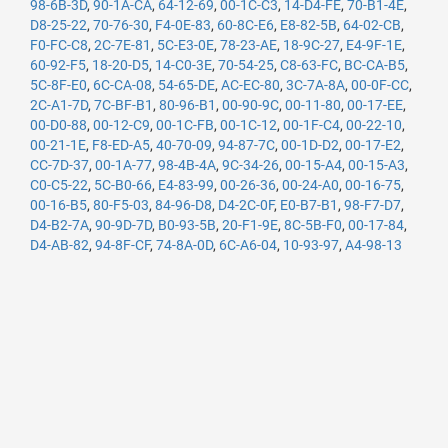
98-6B-3D
,
90-1A-CA
,
64-12-69
,
00-1C-C3
,
14-D4-FE
,
70-B1-4E
,
D8-25-22
,
70-76-30
,
F4-0E-83
,
60-8C-E6
,
E8-82-5B
,
64-02-CB
,
F0-FC-C8
,
2C-7E-81
,
5C-E3-0E
,
78-23-AE
,
18-9C-27
,
E4-9F-1E
,
60-92-F5
,
18-20-D5
,
14-C0-3E
,
70-54-25
,
C8-63-FC
,
BC-CA-B5
,
5C-8F-E0
,
6C-CA-08
,
54-65-DE
,
AC-EC-80
,
3C-7A-8A
,
00-0F-CC
,
2C-A1-7D
,
7C-BF-B1
,
80-96-B1
,
00-90-9C
,
00-11-80
,
00-17-EE
,
00-D0-88
,
00-12-C9
,
00-1C-FB
,
00-1C-12
,
00-1F-C4
,
00-22-10
,
00-21-1E
,
F8-ED-A5
,
40-70-09
,
94-87-7C
,
00-1D-D2
,
00-17-E2
,
CC-7D-37
,
00-1A-77
,
98-4B-4A
,
9C-34-26
,
00-15-A4
,
00-15-A3
,
C0-C5-22
,
5C-B0-66
,
E4-83-99
,
00-26-36
,
00-24-A0
,
00-16-75
,
00-16-B5
,
80-F5-03
,
84-96-D8
,
D4-2C-0F
,
E0-B7-B1
,
98-F7-D7
,
D4-B2-7A
,
90-9D-7D
,
B0-93-5B
,
20-F1-9E
,
8C-5B-F0
,
00-17-84
,
D4-AB-82
,
94-8F-CF
,
74-8A-0D
,
6C-A6-04
,
10-93-97
,
A4-98-13