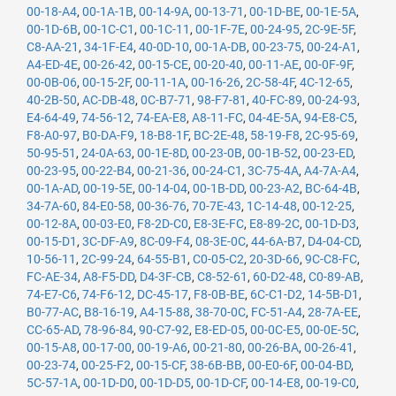
00-18-A4
,
00-1A-1B
,
00-14-9A
,
00-13-71
,
00-1D-BE
,
00-1E-5A
,
00-1D-6B
,
00-1C-C1
,
00-1C-11
,
00-1F-7E
,
00-24-95
,
2C-9E-5F
,
C8-AA-21
,
34-1F-E4
,
40-0D-10
,
00-1A-DB
,
00-23-75
,
00-24-A1
,
A4-ED-4E
,
00-26-42
,
00-15-CE
,
00-20-40
,
00-11-AE
,
00-0F-9F
,
00-0B-06
,
00-15-2F
,
00-11-1A
,
00-16-26
,
2C-58-4F
,
4C-12-65
,
40-2B-50
,
AC-DB-48
,
0C-B7-71
,
98-F7-81
,
40-FC-89
,
00-24-93
,
E4-64-49
,
74-56-12
,
74-EA-E8
,
A8-11-FC
,
04-4E-5A
,
94-E8-C5
,
F8-A0-97
,
B0-DA-F9
,
18-B8-1F
,
BC-2E-48
,
58-19-F8
,
2C-95-69
,
50-95-51
,
24-0A-63
,
00-1E-8D
,
00-23-0B
,
00-1B-52
,
00-23-ED
,
00-23-95
,
00-22-B4
,
00-21-36
,
00-24-C1
,
3C-75-4A
,
A4-7A-A4
,
00-1A-AD
,
00-19-5E
,
00-14-04
,
00-1B-DD
,
00-23-A2
,
BC-64-4B
,
34-7A-60
,
84-E0-58
,
00-36-76
,
70-7E-43
,
1C-14-48
,
00-12-25
,
00-12-8A
,
00-03-E0
,
F8-2D-C0
,
E8-3E-FC
,
E8-89-2C
,
00-1D-D3
,
00-15-D1
,
3C-DF-A9
,
8C-09-F4
,
08-3E-0C
,
44-6A-B7
,
D4-04-CD
,
10-56-11
,
2C-99-24
,
64-55-B1
,
C0-05-C2
,
20-3D-66
,
9C-C8-FC
,
FC-AE-34
,
A8-F5-DD
,
D4-3F-CB
,
C8-52-61
,
60-D2-48
,
C0-89-AB
,
74-E7-C6
,
74-F6-12
,
DC-45-17
,
F8-0B-BE
,
6C-C1-D2
,
14-5B-D1
,
B0-77-AC
,
B8-16-19
,
A4-15-88
,
38-70-0C
,
FC-51-A4
,
28-7A-EE
,
CC-65-AD
,
78-96-84
,
90-C7-92
,
E8-ED-05
,
00-0C-E5
,
00-0E-5C
,
00-15-A8
,
00-17-00
,
00-19-A6
,
00-21-80
,
00-26-BA
,
00-26-41
,
00-23-74
,
00-25-F2
,
00-15-CF
,
38-6B-BB
,
00-E0-6F
,
00-04-BD
,
5C-57-1A
,
00-1D-D0
,
00-1D-D5
,
00-1D-CF
,
00-14-E8
,
00-19-C0
,