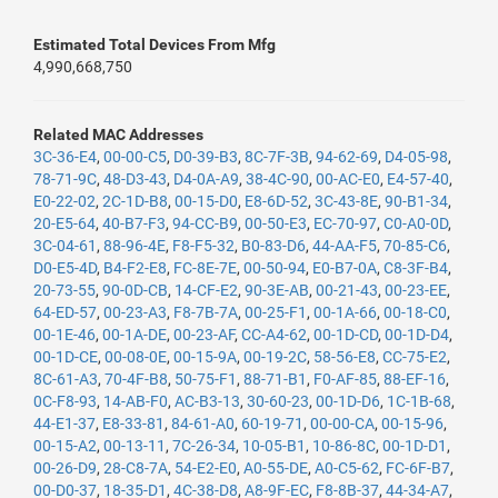
Estimated Total Devices From Mfg
4,990,668,750
Related MAC Addresses
3C-36-E4
,
00-00-C5
,
D0-39-B3
,
8C-7F-3B
,
94-62-69
,
D4-05-98
,
78-71-9C
,
48-D3-43
,
D4-0A-A9
,
38-4C-90
,
00-AC-E0
,
E4-57-40
,
E0-22-02
,
2C-1D-B8
,
00-15-D0
,
E8-6D-52
,
3C-43-8E
,
90-B1-34
,
20-E5-64
,
40-B7-F3
,
94-CC-B9
,
00-50-E3
,
EC-70-97
,
C0-A0-0D
,
3C-04-61
,
88-96-4E
,
F8-F5-32
,
B0-83-D6
,
44-AA-F5
,
70-85-C6
,
D0-E5-4D
,
B4-F2-E8
,
FC-8E-7E
,
00-50-94
,
E0-B7-0A
,
C8-3F-B4
,
20-73-55
,
90-0D-CB
,
14-CF-E2
,
90-3E-AB
,
00-21-43
,
00-23-EE
,
64-ED-57
,
00-23-A3
,
F8-7B-7A
,
00-25-F1
,
00-1A-66
,
00-18-C0
,
00-1E-46
,
00-1A-DE
,
00-23-AF
,
CC-A4-62
,
00-1D-CD
,
00-1D-D4
,
00-1D-CE
,
00-08-0E
,
00-15-9A
,
00-19-2C
,
58-56-E8
,
CC-75-E2
,
8C-61-A3
,
70-4F-B8
,
50-75-F1
,
88-71-B1
,
F0-AF-85
,
88-EF-16
,
0C-F8-93
,
14-AB-F0
,
AC-B3-13
,
30-60-23
,
00-1D-D6
,
1C-1B-68
,
44-E1-37
,
E8-33-81
,
84-61-A0
,
60-19-71
,
00-00-CA
,
00-15-96
,
00-15-A2
,
00-13-11
,
7C-26-34
,
10-05-B1
,
10-86-8C
,
00-1D-D1
,
00-26-D9
,
28-C8-7A
,
54-E2-E0
,
A0-55-DE
,
A0-C5-62
,
FC-6F-B7
,
00-D0-37
,
18-35-D1
,
4C-38-D8
,
A8-9F-EC
,
F8-8B-37
,
44-34-A7
,