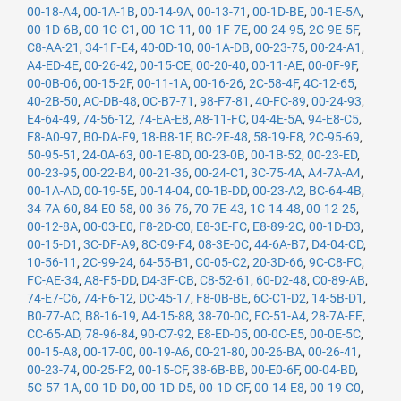
00-18-A4
,
00-1A-1B
,
00-14-9A
,
00-13-71
,
00-1D-BE
,
00-1E-5A
,
00-1D-6B
,
00-1C-C1
,
00-1C-11
,
00-1F-7E
,
00-24-95
,
2C-9E-5F
,
C8-AA-21
,
34-1F-E4
,
40-0D-10
,
00-1A-DB
,
00-23-75
,
00-24-A1
,
A4-ED-4E
,
00-26-42
,
00-15-CE
,
00-20-40
,
00-11-AE
,
00-0F-9F
,
00-0B-06
,
00-15-2F
,
00-11-1A
,
00-16-26
,
2C-58-4F
,
4C-12-65
,
40-2B-50
,
AC-DB-48
,
0C-B7-71
,
98-F7-81
,
40-FC-89
,
00-24-93
,
E4-64-49
,
74-56-12
,
74-EA-E8
,
A8-11-FC
,
04-4E-5A
,
94-E8-C5
,
F8-A0-97
,
B0-DA-F9
,
18-B8-1F
,
BC-2E-48
,
58-19-F8
,
2C-95-69
,
50-95-51
,
24-0A-63
,
00-1E-8D
,
00-23-0B
,
00-1B-52
,
00-23-ED
,
00-23-95
,
00-22-B4
,
00-21-36
,
00-24-C1
,
3C-75-4A
,
A4-7A-A4
,
00-1A-AD
,
00-19-5E
,
00-14-04
,
00-1B-DD
,
00-23-A2
,
BC-64-4B
,
34-7A-60
,
84-E0-58
,
00-36-76
,
70-7E-43
,
1C-14-48
,
00-12-25
,
00-12-8A
,
00-03-E0
,
F8-2D-C0
,
E8-3E-FC
,
E8-89-2C
,
00-1D-D3
,
00-15-D1
,
3C-DF-A9
,
8C-09-F4
,
08-3E-0C
,
44-6A-B7
,
D4-04-CD
,
10-56-11
,
2C-99-24
,
64-55-B1
,
C0-05-C2
,
20-3D-66
,
9C-C8-FC
,
FC-AE-34
,
A8-F5-DD
,
D4-3F-CB
,
C8-52-61
,
60-D2-48
,
C0-89-AB
,
74-E7-C6
,
74-F6-12
,
DC-45-17
,
F8-0B-BE
,
6C-C1-D2
,
14-5B-D1
,
B0-77-AC
,
B8-16-19
,
A4-15-88
,
38-70-0C
,
FC-51-A4
,
28-7A-EE
,
CC-65-AD
,
78-96-84
,
90-C7-92
,
E8-ED-05
,
00-0C-E5
,
00-0E-5C
,
00-15-A8
,
00-17-00
,
00-19-A6
,
00-21-80
,
00-26-BA
,
00-26-41
,
00-23-74
,
00-25-F2
,
00-15-CF
,
38-6B-BB
,
00-E0-6F
,
00-04-BD
,
5C-57-1A
,
00-1D-D0
,
00-1D-D5
,
00-1D-CF
,
00-14-E8
,
00-19-C0
,