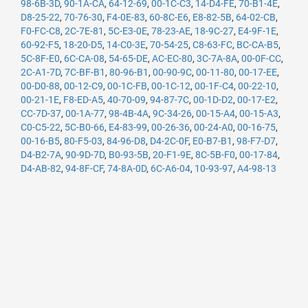
98-6B-3D
,
90-1A-CA
,
64-12-69
,
00-1C-C3
,
14-D4-FE
,
70-B1-4E
,
D8-25-22
,
70-76-30
,
F4-0E-83
,
60-8C-E6
,
E8-82-5B
,
64-02-CB
,
F0-FC-C8
,
2C-7E-81
,
5C-E3-0E
,
78-23-AE
,
18-9C-27
,
E4-9F-1E
,
60-92-F5
,
18-20-D5
,
14-C0-3E
,
70-54-25
,
C8-63-FC
,
BC-CA-B5
,
5C-8F-E0
,
6C-CA-08
,
54-65-DE
,
AC-EC-80
,
3C-7A-8A
,
00-0F-CC
,
2C-A1-7D
,
7C-BF-B1
,
80-96-B1
,
00-90-9C
,
00-11-80
,
00-17-EE
,
00-D0-88
,
00-12-C9
,
00-1C-FB
,
00-1C-12
,
00-1F-C4
,
00-22-10
,
00-21-1E
,
F8-ED-A5
,
40-70-09
,
94-87-7C
,
00-1D-D2
,
00-17-E2
,
CC-7D-37
,
00-1A-77
,
98-4B-4A
,
9C-34-26
,
00-15-A4
,
00-15-A3
,
C0-C5-22
,
5C-B0-66
,
E4-83-99
,
00-26-36
,
00-24-A0
,
00-16-75
,
00-16-B5
,
80-F5-03
,
84-96-D8
,
D4-2C-0F
,
E0-B7-B1
,
98-F7-D7
,
D4-B2-7A
,
90-9D-7D
,
B0-93-5B
,
20-F1-9E
,
8C-5B-F0
,
00-17-84
,
D4-AB-82
,
94-8F-CF
,
74-8A-0D
,
6C-A6-04
,
10-93-97
,
A4-98-13