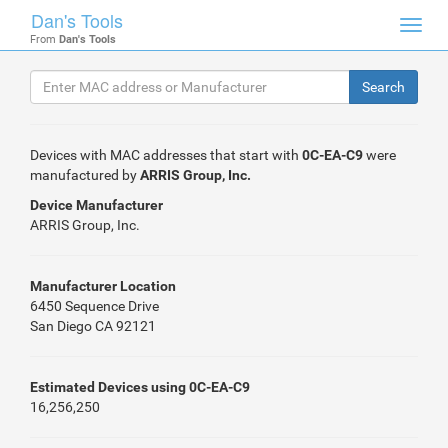
Dan's Tools
Toggl
From
Dan's Tools
navig
Devices with MAC addresses that start with
0C-EA-C9
were
manufactured by
ARRIS Group, Inc.
Device Manufacturer
ARRIS Group, Inc.
Manufacturer Location
6450 Sequence Drive
San Diego CA 92121
Estimated Devices using 0C-EA-C9
16,256,250