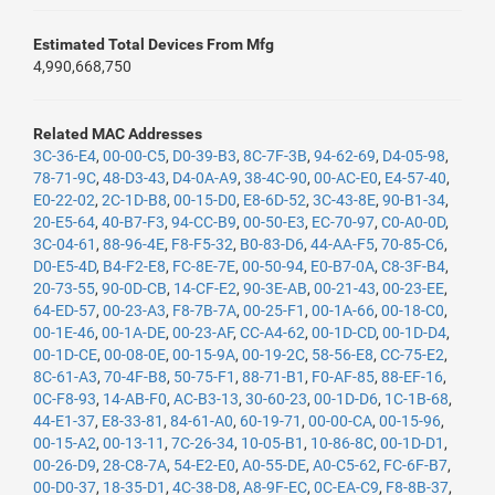
Estimated Total Devices From Mfg
4,990,668,750
Related MAC Addresses
3C-36-E4
,
00-00-C5
,
D0-39-B3
,
8C-7F-3B
,
94-62-69
,
D4-05-98
,
78-71-9C
,
48-D3-43
,
D4-0A-A9
,
38-4C-90
,
00-AC-E0
,
E4-57-40
,
E0-22-02
,
2C-1D-B8
,
00-15-D0
,
E8-6D-52
,
3C-43-8E
,
90-B1-34
,
20-E5-64
,
40-B7-F3
,
94-CC-B9
,
00-50-E3
,
EC-70-97
,
C0-A0-0D
,
3C-04-61
,
88-96-4E
,
F8-F5-32
,
B0-83-D6
,
44-AA-F5
,
70-85-C6
,
D0-E5-4D
,
B4-F2-E8
,
FC-8E-7E
,
00-50-94
,
E0-B7-0A
,
C8-3F-B4
,
20-73-55
,
90-0D-CB
,
14-CF-E2
,
90-3E-AB
,
00-21-43
,
00-23-EE
,
64-ED-57
,
00-23-A3
,
F8-7B-7A
,
00-25-F1
,
00-1A-66
,
00-18-C0
,
00-1E-46
,
00-1A-DE
,
00-23-AF
,
CC-A4-62
,
00-1D-CD
,
00-1D-D4
,
00-1D-CE
,
00-08-0E
,
00-15-9A
,
00-19-2C
,
58-56-E8
,
CC-75-E2
,
8C-61-A3
,
70-4F-B8
,
50-75-F1
,
88-71-B1
,
F0-AF-85
,
88-EF-16
,
0C-F8-93
,
14-AB-F0
,
AC-B3-13
,
30-60-23
,
00-1D-D6
,
1C-1B-68
,
44-E1-37
,
E8-33-81
,
84-61-A0
,
60-19-71
,
00-00-CA
,
00-15-96
,
00-15-A2
,
00-13-11
,
7C-26-34
,
10-05-B1
,
10-86-8C
,
00-1D-D1
,
00-26-D9
,
28-C8-7A
,
54-E2-E0
,
A0-55-DE
,
A0-C5-62
,
FC-6F-B7
,
00-D0-37
,
18-35-D1
,
4C-38-D8
,
A8-9F-EC
,
0C-EA-C9
,
F8-8B-37
,