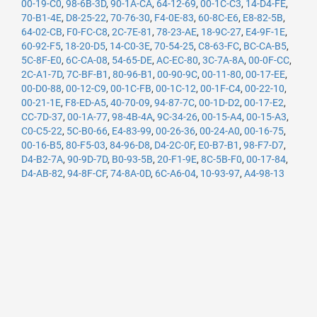
00-19-C0
,
98-6B-3D
,
90-1A-CA
,
64-12-69
,
00-1C-C3
,
14-D4-FE
,
70-B1-4E
,
D8-25-22
,
70-76-30
,
F4-0E-83
,
60-8C-E6
,
E8-82-5B
,
64-02-CB
,
F0-FC-C8
,
2C-7E-81
,
78-23-AE
,
18-9C-27
,
E4-9F-1E
,
60-92-F5
,
18-20-D5
,
14-C0-3E
,
70-54-25
,
C8-63-FC
,
BC-CA-B5
,
5C-8F-E0
,
6C-CA-08
,
54-65-DE
,
AC-EC-80
,
3C-7A-8A
,
00-0F-CC
,
2C-A1-7D
,
7C-BF-B1
,
80-96-B1
,
00-90-9C
,
00-11-80
,
00-17-EE
,
00-D0-88
,
00-12-C9
,
00-1C-FB
,
00-1C-12
,
00-1F-C4
,
00-22-10
,
00-21-1E
,
F8-ED-A5
,
40-70-09
,
94-87-7C
,
00-1D-D2
,
00-17-E2
,
CC-7D-37
,
00-1A-77
,
98-4B-4A
,
9C-34-26
,
00-15-A4
,
00-15-A3
,
C0-C5-22
,
5C-B0-66
,
E4-83-99
,
00-26-36
,
00-24-A0
,
00-16-75
,
00-16-B5
,
80-F5-03
,
84-96-D8
,
D4-2C-0F
,
E0-B7-B1
,
98-F7-D7
,
D4-B2-7A
,
90-9D-7D
,
B0-93-5B
,
20-F1-9E
,
8C-5B-F0
,
00-17-84
,
D4-AB-82
,
94-8F-CF
,
74-8A-0D
,
6C-A6-04
,
10-93-97
,
A4-98-13