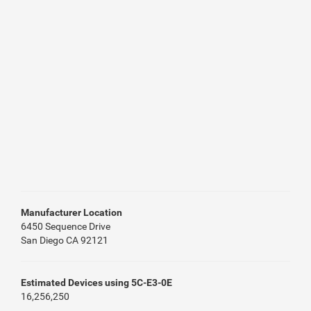
Manufacturer Location
6450 Sequence Drive
San Diego CA 92121
Estimated Devices using 5C-E3-0E
16,256,250