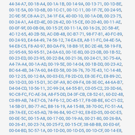
44-34-A7
,
00-18-A4
,
00-1A-1B
,
00-14-9A
,
00-13-71
,
00-1D-BE
,
00-1E-5A
,
00-1D-6B
,
00-1C-C1
,
00-1C-11
,
00-1F-7E
,
00-24-95
,
2C-9E-5F
,
C8-AA-21
,
34-1F-E4
,
40-0D-10
,
00-1A-DB
,
00-23-75
,
00-24-A1
,
A4-ED-4E
,
00-26-42
,
00-15-CE
,
00-20-40
,
00-11-AE
,
00-0F-9F
,
00-0B-06
,
00-15-2F
,
00-11-1A
,
00-16-26
,
2C-58-4F
,
4C-12-65
,
40-2B-50
,
AC-DB-48
,
0C-B7-71
,
98-F7-81
,
40-FC-89
,
00-24-93
,
E4-64-49
,
74-56-12
,
74-EA-E8
,
A8-11-FC
,
04-4E-5A
,
94-E8-C5
,
F8-A0-97
,
B0-DA-F9
,
18-B8-1F
,
BC-2E-48
,
58-19-F8
,
2C-95-69
,
50-95-51
,
24-0A-63
,
00-1E-8D
,
00-23-0B
,
00-1B-52
,
00-23-ED
,
00-23-95
,
00-22-B4
,
00-21-36
,
00-24-C1
,
3C-75-4A
,
A4-7A-A4
,
00-1A-AD
,
00-19-5E
,
00-14-04
,
00-1B-DD
,
00-23-A2
,
BC-64-4B
,
34-7A-60
,
84-E0-58
,
00-36-76
,
70-7E-43
,
1C-14-48
,
00-12-25
,
00-12-8A
,
00-03-E0
,
F8-2D-C0
,
E8-3E-FC
,
E8-89-2C
,
00-1D-D3
,
00-15-D1
,
3C-DF-A9
,
8C-09-F4
,
08-3E-0C
,
44-6A-B7
,
D4-04-CD
,
10-56-11
,
2C-99-24
,
64-55-B1
,
C0-05-C2
,
20-3D-66
,
9C-C8-FC
,
FC-AE-34
,
A8-F5-DD
,
D4-3F-CB
,
C8-52-61
,
60-D2-48
,
C0-89-AB
,
74-E7-C6
,
74-F6-12
,
DC-45-17
,
F8-0B-BE
,
6C-C1-D2
,
14-5B-D1
,
B0-77-AC
,
B8-16-19
,
A4-15-88
,
38-70-0C
,
FC-51-A4
,
28-7A-EE
,
CC-65-AD
,
78-96-84
,
90-C7-92
,
E8-ED-05
,
00-0C-E5
,
00-0E-5C
,
00-15-A8
,
00-17-00
,
00-19-A6
,
00-21-80
,
00-26-BA
,
00-26-41
,
00-23-74
,
00-25-F2
,
00-15-CF
,
38-6B-BB
,
00-E0-6F
,
00-04-BD
,
5C-57-1A
,
00-1D-D0
,
00-1D-D5
,
00-1D-CF
,
00-14-E8
,