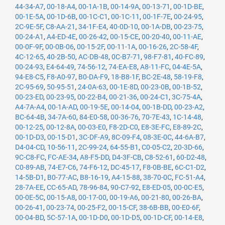
44-34-A7
,
00-18-A4
,
00-1A-1B
,
00-14-9A
,
00-13-71
,
00-1D-BE
,
00-1E-5A
,
00-1D-6B
,
00-1C-C1
,
00-1C-11
,
00-1F-7E
,
00-24-95
,
2C-9E-5F
,
C8-AA-21
,
34-1F-E4
,
40-0D-10
,
00-1A-DB
,
00-23-75
,
00-24-A1
,
A4-ED-4E
,
00-26-42
,
00-15-CE
,
00-20-40
,
00-11-AE
,
00-0F-9F
,
00-0B-06
,
00-15-2F
,
00-11-1A
,
00-16-26
,
2C-58-4F
,
4C-12-65
,
40-2B-50
,
AC-DB-48
,
0C-B7-71
,
98-F7-81
,
40-FC-89
,
00-24-93
,
E4-64-49
,
74-56-12
,
74-EA-E8
,
A8-11-FC
,
04-4E-5A
,
94-E8-C5
,
F8-A0-97
,
B0-DA-F9
,
18-B8-1F
,
BC-2E-48
,
58-19-F8
,
2C-95-69
,
50-95-51
,
24-0A-63
,
00-1E-8D
,
00-23-0B
,
00-1B-52
,
00-23-ED
,
00-23-95
,
00-22-B4
,
00-21-36
,
00-24-C1
,
3C-75-4A
,
A4-7A-A4
,
00-1A-AD
,
00-19-5E
,
00-14-04
,
00-1B-DD
,
00-23-A2
,
BC-64-4B
,
34-7A-60
,
84-E0-58
,
00-36-76
,
70-7E-43
,
1C-14-48
,
00-12-25
,
00-12-8A
,
00-03-E0
,
F8-2D-C0
,
E8-3E-FC
,
E8-89-2C
,
00-1D-D3
,
00-15-D1
,
3C-DF-A9
,
8C-09-F4
,
08-3E-0C
,
44-6A-B7
,
D4-04-CD
,
10-56-11
,
2C-99-24
,
64-55-B1
,
C0-05-C2
,
20-3D-66
,
9C-C8-FC
,
FC-AE-34
,
A8-F5-DD
,
D4-3F-CB
,
C8-52-61
,
60-D2-48
,
C0-89-AB
,
74-E7-C6
,
74-F6-12
,
DC-45-17
,
F8-0B-BE
,
6C-C1-D2
,
14-5B-D1
,
B0-77-AC
,
B8-16-19
,
A4-15-88
,
38-70-0C
,
FC-51-A4
,
28-7A-EE
,
CC-65-AD
,
78-96-84
,
90-C7-92
,
E8-ED-05
,
00-0C-E5
,
00-0E-5C
,
00-15-A8
,
00-17-00
,
00-19-A6
,
00-21-80
,
00-26-BA
,
00-26-41
,
00-23-74
,
00-25-F2
,
00-15-CF
,
38-6B-BB
,
00-E0-6F
,
00-04-BD
,
5C-57-1A
,
00-1D-D0
,
00-1D-D5
,
00-1D-CF
,
00-14-E8
,