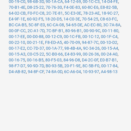
00-19-C0
,
98-6B-3D
,
90-1A-CA
,
64-12-69
,
00-1C-C3
,
14-D4-FE
,
70-B1-4E
,
D8-25-22
,
70-76-30
,
F4-0E-83
,
60-8C-E6
,
E8-82-5B
,
64-02-CB
,
F0-FC-C8
,
2C-7E-81
,
5C-E3-0E
,
78-23-AE
,
18-9C-27
,
E4-9F-1E
,
60-92-F5
,
18-20-D5
,
14-C0-3E
,
70-54-25
,
C8-63-FC
,
BC-CA-B5
,
5C-8F-E0
,
6C-CA-08
,
54-65-DE
,
AC-EC-80
,
3C-7A-8A
,
00-0F-CC
,
2C-A1-7D
,
7C-BF-B1
,
80-96-B1
,
00-90-9C
,
00-11-80
,
00-17-EE
,
00-D0-88
,
00-12-C9
,
00-1C-FB
,
00-1C-12
,
00-1F-C4
,
00-22-10
,
00-21-1E
,
F8-ED-A5
,
40-70-09
,
94-87-7C
,
00-1D-D2
,
00-17-E2
,
CC-7D-37
,
00-1A-77
,
98-4B-4A
,
9C-34-26
,
00-15-A4
,
00-15-A3
,
C0-C5-22
,
5C-B0-66
,
E4-83-99
,
00-26-36
,
00-24-A0
,
00-16-75
,
00-16-B5
,
80-F5-03
,
84-96-D8
,
D4-2C-0F
,
E0-B7-B1
,
98-F7-D7
,
90-9D-7D
,
B0-93-5B
,
20-F1-9E
,
8C-5B-F0
,
00-17-84
,
D4-AB-82
,
94-8F-CF
,
74-8A-0D
,
6C-A6-04
,
10-93-97
,
A4-98-13