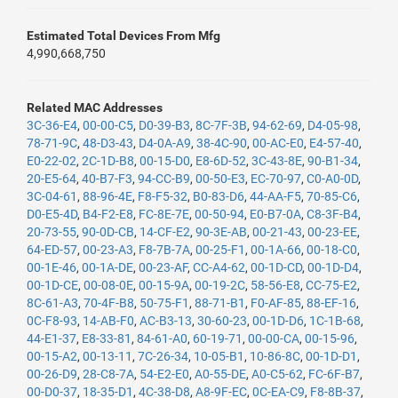
Estimated Total Devices From Mfg
4,990,668,750
Related MAC Addresses
3C-36-E4
,
00-00-C5
,
D0-39-B3
,
8C-7F-3B
,
94-62-69
,
D4-05-98
,
78-71-9C
,
48-D3-43
,
D4-0A-A9
,
38-4C-90
,
00-AC-E0
,
E4-57-40
,
E0-22-02
,
2C-1D-B8
,
00-15-D0
,
E8-6D-52
,
3C-43-8E
,
90-B1-34
,
20-E5-64
,
40-B7-F3
,
94-CC-B9
,
00-50-E3
,
EC-70-97
,
C0-A0-0D
,
3C-04-61
,
88-96-4E
,
F8-F5-32
,
B0-83-D6
,
44-AA-F5
,
70-85-C6
,
D0-E5-4D
,
B4-F2-E8
,
FC-8E-7E
,
00-50-94
,
E0-B7-0A
,
C8-3F-B4
,
20-73-55
,
90-0D-CB
,
14-CF-E2
,
90-3E-AB
,
00-21-43
,
00-23-EE
,
64-ED-57
,
00-23-A3
,
F8-7B-7A
,
00-25-F1
,
00-1A-66
,
00-18-C0
,
00-1E-46
,
00-1A-DE
,
00-23-AF
,
CC-A4-62
,
00-1D-CD
,
00-1D-D4
,
00-1D-CE
,
00-08-0E
,
00-15-9A
,
00-19-2C
,
58-56-E8
,
CC-75-E2
,
8C-61-A3
,
70-4F-B8
,
50-75-F1
,
88-71-B1
,
F0-AF-85
,
88-EF-16
,
0C-F8-93
,
14-AB-F0
,
AC-B3-13
,
30-60-23
,
00-1D-D6
,
1C-1B-68
,
44-E1-37
,
E8-33-81
,
84-61-A0
,
60-19-71
,
00-00-CA
,
00-15-96
,
00-15-A2
,
00-13-11
,
7C-26-34
,
10-05-B1
,
10-86-8C
,
00-1D-D1
,
00-26-D9
,
28-C8-7A
,
54-E2-E0
,
A0-55-DE
,
A0-C5-62
,
FC-6F-B7
,
00-D0-37
,
18-35-D1
,
4C-38-D8
,
A8-9F-EC
,
0C-EA-C9
,
F8-8B-37
,