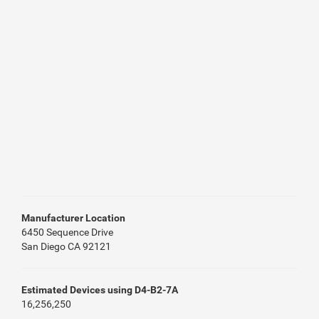
Manufacturer Location
6450 Sequence Drive
San Diego CA 92121
Estimated Devices using D4-B2-7A
16,256,250