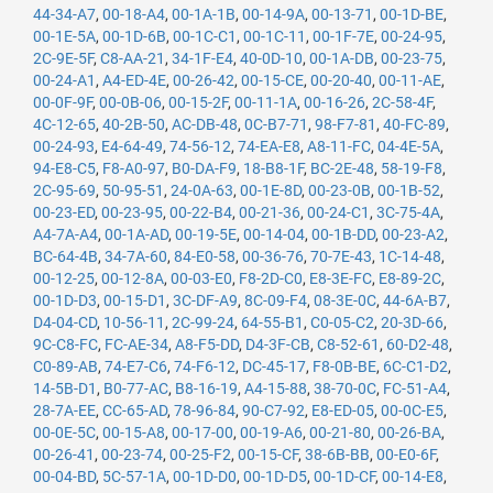
44-34-A7
,
00-18-A4
,
00-1A-1B
,
00-14-9A
,
00-13-71
,
00-1D-BE
,
00-1E-5A
,
00-1D-6B
,
00-1C-C1
,
00-1C-11
,
00-1F-7E
,
00-24-95
,
2C-9E-5F
,
C8-AA-21
,
34-1F-E4
,
40-0D-10
,
00-1A-DB
,
00-23-75
,
00-24-A1
,
A4-ED-4E
,
00-26-42
,
00-15-CE
,
00-20-40
,
00-11-AE
,
00-0F-9F
,
00-0B-06
,
00-15-2F
,
00-11-1A
,
00-16-26
,
2C-58-4F
,
4C-12-65
,
40-2B-50
,
AC-DB-48
,
0C-B7-71
,
98-F7-81
,
40-FC-89
,
00-24-93
,
E4-64-49
,
74-56-12
,
74-EA-E8
,
A8-11-FC
,
04-4E-5A
,
94-E8-C5
,
F8-A0-97
,
B0-DA-F9
,
18-B8-1F
,
BC-2E-48
,
58-19-F8
,
2C-95-69
,
50-95-51
,
24-0A-63
,
00-1E-8D
,
00-23-0B
,
00-1B-52
,
00-23-ED
,
00-23-95
,
00-22-B4
,
00-21-36
,
00-24-C1
,
3C-75-4A
,
A4-7A-A4
,
00-1A-AD
,
00-19-5E
,
00-14-04
,
00-1B-DD
,
00-23-A2
,
BC-64-4B
,
34-7A-60
,
84-E0-58
,
00-36-76
,
70-7E-43
,
1C-14-48
,
00-12-25
,
00-12-8A
,
00-03-E0
,
F8-2D-C0
,
E8-3E-FC
,
E8-89-2C
,
00-1D-D3
,
00-15-D1
,
3C-DF-A9
,
8C-09-F4
,
08-3E-0C
,
44-6A-B7
,
D4-04-CD
,
10-56-11
,
2C-99-24
,
64-55-B1
,
C0-05-C2
,
20-3D-66
,
9C-C8-FC
,
FC-AE-34
,
A8-F5-DD
,
D4-3F-CB
,
C8-52-61
,
60-D2-48
,
C0-89-AB
,
74-E7-C6
,
74-F6-12
,
DC-45-17
,
F8-0B-BE
,
6C-C1-D2
,
14-5B-D1
,
B0-77-AC
,
B8-16-19
,
A4-15-88
,
38-70-0C
,
FC-51-A4
,
28-7A-EE
,
CC-65-AD
,
78-96-84
,
90-C7-92
,
E8-ED-05
,
00-0C-E5
,
00-0E-5C
,
00-15-A8
,
00-17-00
,
00-19-A6
,
00-21-80
,
00-26-BA
,
00-26-41
,
00-23-74
,
00-25-F2
,
00-15-CF
,
38-6B-BB
,
00-E0-6F
,
00-04-BD
,
5C-57-1A
,
00-1D-D0
,
00-1D-D5
,
00-1D-CF
,
00-14-E8
,