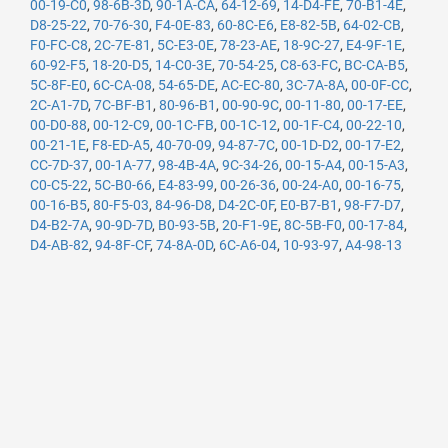
00-19-C0
,
98-6B-3D
,
90-1A-CA
,
64-12-69
,
14-D4-FE
,
70-B1-4E
,
D8-25-22
,
70-76-30
,
F4-0E-83
,
60-8C-E6
,
E8-82-5B
,
64-02-CB
,
F0-FC-C8
,
2C-7E-81
,
5C-E3-0E
,
78-23-AE
,
18-9C-27
,
E4-9F-1E
,
60-92-F5
,
18-20-D5
,
14-C0-3E
,
70-54-25
,
C8-63-FC
,
BC-CA-B5
,
5C-8F-E0
,
6C-CA-08
,
54-65-DE
,
AC-EC-80
,
3C-7A-8A
,
00-0F-CC
,
2C-A1-7D
,
7C-BF-B1
,
80-96-B1
,
00-90-9C
,
00-11-80
,
00-17-EE
,
00-D0-88
,
00-12-C9
,
00-1C-FB
,
00-1C-12
,
00-1F-C4
,
00-22-10
,
00-21-1E
,
F8-ED-A5
,
40-70-09
,
94-87-7C
,
00-1D-D2
,
00-17-E2
,
CC-7D-37
,
00-1A-77
,
98-4B-4A
,
9C-34-26
,
00-15-A4
,
00-15-A3
,
C0-C5-22
,
5C-B0-66
,
E4-83-99
,
00-26-36
,
00-24-A0
,
00-16-75
,
00-16-B5
,
80-F5-03
,
84-96-D8
,
D4-2C-0F
,
E0-B7-B1
,
98-F7-D7
,
D4-B2-7A
,
90-9D-7D
,
B0-93-5B
,
20-F1-9E
,
8C-5B-F0
,
00-17-84
,
D4-AB-82
,
94-8F-CF
,
74-8A-0D
,
6C-A6-04
,
10-93-97
,
A4-98-13