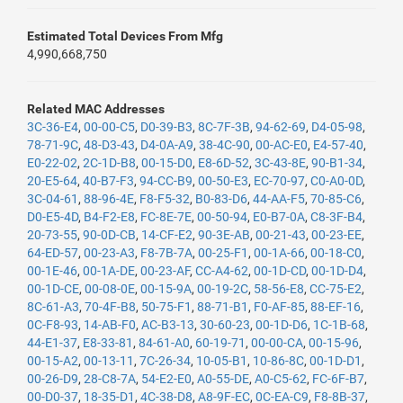
Estimated Total Devices From Mfg
4,990,668,750
Related MAC Addresses
3C-36-E4
,
00-00-C5
,
D0-39-B3
,
8C-7F-3B
,
94-62-69
,
D4-05-98
,
78-71-9C
,
48-D3-43
,
D4-0A-A9
,
38-4C-90
,
00-AC-E0
,
E4-57-40
,
E0-22-02
,
2C-1D-B8
,
00-15-D0
,
E8-6D-52
,
3C-43-8E
,
90-B1-34
,
20-E5-64
,
40-B7-F3
,
94-CC-B9
,
00-50-E3
,
EC-70-97
,
C0-A0-0D
,
3C-04-61
,
88-96-4E
,
F8-F5-32
,
B0-83-D6
,
44-AA-F5
,
70-85-C6
,
D0-E5-4D
,
B4-F2-E8
,
FC-8E-7E
,
00-50-94
,
E0-B7-0A
,
C8-3F-B4
,
20-73-55
,
90-0D-CB
,
14-CF-E2
,
90-3E-AB
,
00-21-43
,
00-23-EE
,
64-ED-57
,
00-23-A3
,
F8-7B-7A
,
00-25-F1
,
00-1A-66
,
00-18-C0
,
00-1E-46
,
00-1A-DE
,
00-23-AF
,
CC-A4-62
,
00-1D-CD
,
00-1D-D4
,
00-1D-CE
,
00-08-0E
,
00-15-9A
,
00-19-2C
,
58-56-E8
,
CC-75-E2
,
8C-61-A3
,
70-4F-B8
,
50-75-F1
,
88-71-B1
,
F0-AF-85
,
88-EF-16
,
0C-F8-93
,
14-AB-F0
,
AC-B3-13
,
30-60-23
,
00-1D-D6
,
1C-1B-68
,
44-E1-37
,
E8-33-81
,
84-61-A0
,
60-19-71
,
00-00-CA
,
00-15-96
,
00-15-A2
,
00-13-11
,
7C-26-34
,
10-05-B1
,
10-86-8C
,
00-1D-D1
,
00-26-D9
,
28-C8-7A
,
54-E2-E0
,
A0-55-DE
,
A0-C5-62
,
FC-6F-B7
,
00-D0-37
,
18-35-D1
,
4C-38-D8
,
A8-9F-EC
,
0C-EA-C9
,
F8-8B-37
,