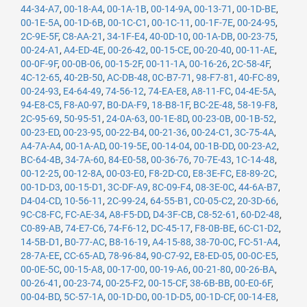
44-34-A7
,
00-18-A4
,
00-1A-1B
,
00-14-9A
,
00-13-71
,
00-1D-BE
,
00-1E-5A
,
00-1D-6B
,
00-1C-C1
,
00-1C-11
,
00-1F-7E
,
00-24-95
,
2C-9E-5F
,
C8-AA-21
,
34-1F-E4
,
40-0D-10
,
00-1A-DB
,
00-23-75
,
00-24-A1
,
A4-ED-4E
,
00-26-42
,
00-15-CE
,
00-20-40
,
00-11-AE
,
00-0F-9F
,
00-0B-06
,
00-15-2F
,
00-11-1A
,
00-16-26
,
2C-58-4F
,
4C-12-65
,
40-2B-50
,
AC-DB-48
,
0C-B7-71
,
98-F7-81
,
40-FC-89
,
00-24-93
,
E4-64-49
,
74-56-12
,
74-EA-E8
,
A8-11-FC
,
04-4E-5A
,
94-E8-C5
,
F8-A0-97
,
B0-DA-F9
,
18-B8-1F
,
BC-2E-48
,
58-19-F8
,
2C-95-69
,
50-95-51
,
24-0A-63
,
00-1E-8D
,
00-23-0B
,
00-1B-52
,
00-23-ED
,
00-23-95
,
00-22-B4
,
00-21-36
,
00-24-C1
,
3C-75-4A
,
A4-7A-A4
,
00-1A-AD
,
00-19-5E
,
00-14-04
,
00-1B-DD
,
00-23-A2
,
BC-64-4B
,
34-7A-60
,
84-E0-58
,
00-36-76
,
70-7E-43
,
1C-14-48
,
00-12-25
,
00-12-8A
,
00-03-E0
,
F8-2D-C0
,
E8-3E-FC
,
E8-89-2C
,
00-1D-D3
,
00-15-D1
,
3C-DF-A9
,
8C-09-F4
,
08-3E-0C
,
44-6A-B7
,
D4-04-CD
,
10-56-11
,
2C-99-24
,
64-55-B1
,
C0-05-C2
,
20-3D-66
,
9C-C8-FC
,
FC-AE-34
,
A8-F5-DD
,
D4-3F-CB
,
C8-52-61
,
60-D2-48
,
C0-89-AB
,
74-E7-C6
,
74-F6-12
,
DC-45-17
,
F8-0B-BE
,
6C-C1-D2
,
14-5B-D1
,
B0-77-AC
,
B8-16-19
,
A4-15-88
,
38-70-0C
,
FC-51-A4
,
28-7A-EE
,
CC-65-AD
,
78-96-84
,
90-C7-92
,
E8-ED-05
,
00-0C-E5
,
00-0E-5C
,
00-15-A8
,
00-17-00
,
00-19-A6
,
00-21-80
,
00-26-BA
,
00-26-41
,
00-23-74
,
00-25-F2
,
00-15-CF
,
38-6B-BB
,
00-E0-6F
,
00-04-BD
,
5C-57-1A
,
00-1D-D0
,
00-1D-D5
,
00-1D-CF
,
00-14-E8
,