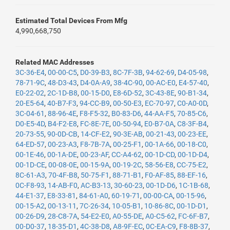
Estimated Total Devices From Mfg
4,990,668,750
Related MAC Addresses
3C-36-E4
,
00-00-C5
,
D0-39-B3
,
8C-7F-3B
,
94-62-69
,
D4-05-98
,
78-71-9C
,
48-D3-43
,
D4-0A-A9
,
38-4C-90
,
00-AC-E0
,
E4-57-40
,
E0-22-02
,
2C-1D-B8
,
00-15-D0
,
E8-6D-52
,
3C-43-8E
,
90-B1-34
,
20-E5-64
,
40-B7-F3
,
94-CC-B9
,
00-50-E3
,
EC-70-97
,
C0-A0-0D
,
3C-04-61
,
88-96-4E
,
F8-F5-32
,
B0-83-D6
,
44-AA-F5
,
70-85-C6
,
D0-E5-4D
,
B4-F2-E8
,
FC-8E-7E
,
00-50-94
,
E0-B7-0A
,
C8-3F-B4
,
20-73-55
,
90-0D-CB
,
14-CF-E2
,
90-3E-AB
,
00-21-43
,
00-23-EE
,
64-ED-57
,
00-23-A3
,
F8-7B-7A
,
00-25-F1
,
00-1A-66
,
00-18-C0
,
00-1E-46
,
00-1A-DE
,
00-23-AF
,
CC-A4-62
,
00-1D-CD
,
00-1D-D4
,
00-1D-CE
,
00-08-0E
,
00-15-9A
,
00-19-2C
,
58-56-E8
,
CC-75-E2
,
8C-61-A3
,
70-4F-B8
,
50-75-F1
,
88-71-B1
,
F0-AF-85
,
88-EF-16
,
0C-F8-93
,
14-AB-F0
,
AC-B3-13
,
30-60-23
,
00-1D-D6
,
1C-1B-68
,
44-E1-37
,
E8-33-81
,
84-61-A0
,
60-19-71
,
00-00-CA
,
00-15-96
,
00-15-A2
,
00-13-11
,
7C-26-34
,
10-05-B1
,
10-86-8C
,
00-1D-D1
,
00-26-D9
,
28-C8-7A
,
54-E2-E0
,
A0-55-DE
,
A0-C5-62
,
FC-6F-B7
,
00-D0-37
,
18-35-D1
,
4C-38-D8
,
A8-9F-EC
,
0C-EA-C9
,
F8-8B-37
,