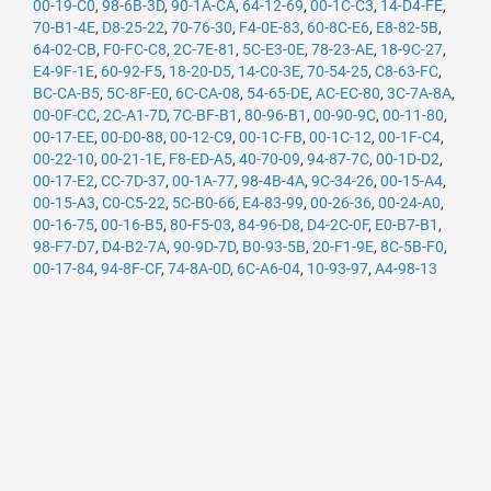
00-19-C0
,
98-6B-3D
,
90-1A-CA
,
64-12-69
,
00-1C-C3
,
14-D4-FE
,
70-B1-4E
,
D8-25-22
,
70-76-30
,
F4-0E-83
,
60-8C-E6
,
E8-82-5B
,
64-02-CB
,
F0-FC-C8
,
2C-7E-81
,
5C-E3-0E
,
78-23-AE
,
18-9C-27
,
E4-9F-1E
,
60-92-F5
,
18-20-D5
,
14-C0-3E
,
70-54-25
,
C8-63-FC
,
BC-CA-B5
,
5C-8F-E0
,
6C-CA-08
,
54-65-DE
,
AC-EC-80
,
3C-7A-8A
,
00-0F-CC
,
2C-A1-7D
,
7C-BF-B1
,
80-96-B1
,
00-90-9C
,
00-11-80
,
00-17-EE
,
00-D0-88
,
00-12-C9
,
00-1C-FB
,
00-1C-12
,
00-1F-C4
,
00-22-10
,
00-21-1E
,
F8-ED-A5
,
40-70-09
,
94-87-7C
,
00-1D-D2
,
00-17-E2
,
CC-7D-37
,
00-1A-77
,
98-4B-4A
,
9C-34-26
,
00-15-A4
,
00-15-A3
,
C0-C5-22
,
5C-B0-66
,
E4-83-99
,
00-26-36
,
00-24-A0
,
00-16-75
,
00-16-B5
,
80-F5-03
,
84-96-D8
,
D4-2C-0F
,
E0-B7-B1
,
98-F7-D7
,
D4-B2-7A
,
90-9D-7D
,
B0-93-5B
,
20-F1-9E
,
8C-5B-F0
,
00-17-84
,
94-8F-CF
,
74-8A-0D
,
6C-A6-04
,
10-93-97
,
A4-98-13