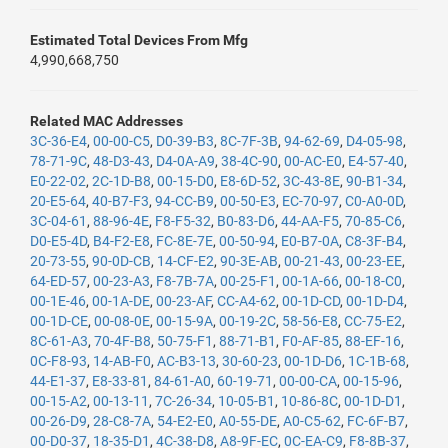
Estimated Total Devices From Mfg
4,990,668,750
Related MAC Addresses
3C-36-E4
,
00-00-C5
,
D0-39-B3
,
8C-7F-3B
,
94-62-69
,
D4-05-98
,
78-71-9C
,
48-D3-43
,
D4-0A-A9
,
38-4C-90
,
00-AC-E0
,
E4-57-40
,
E0-22-02
,
2C-1D-B8
,
00-15-D0
,
E8-6D-52
,
3C-43-8E
,
90-B1-34
,
20-E5-64
,
40-B7-F3
,
94-CC-B9
,
00-50-E3
,
EC-70-97
,
C0-A0-0D
,
3C-04-61
,
88-96-4E
,
F8-F5-32
,
B0-83-D6
,
44-AA-F5
,
70-85-C6
,
D0-E5-4D
,
B4-F2-E8
,
FC-8E-7E
,
00-50-94
,
E0-B7-0A
,
C8-3F-B4
,
20-73-55
,
90-0D-CB
,
14-CF-E2
,
90-3E-AB
,
00-21-43
,
00-23-EE
,
64-ED-57
,
00-23-A3
,
F8-7B-7A
,
00-25-F1
,
00-1A-66
,
00-18-C0
,
00-1E-46
,
00-1A-DE
,
00-23-AF
,
CC-A4-62
,
00-1D-CD
,
00-1D-D4
,
00-1D-CE
,
00-08-0E
,
00-15-9A
,
00-19-2C
,
58-56-E8
,
CC-75-E2
,
8C-61-A3
,
70-4F-B8
,
50-75-F1
,
88-71-B1
,
F0-AF-85
,
88-EF-16
,
0C-F8-93
,
14-AB-F0
,
AC-B3-13
,
30-60-23
,
00-1D-D6
,
1C-1B-68
,
44-E1-37
,
E8-33-81
,
84-61-A0
,
60-19-71
,
00-00-CA
,
00-15-96
,
00-15-A2
,
00-13-11
,
7C-26-34
,
10-05-B1
,
10-86-8C
,
00-1D-D1
,
00-26-D9
,
28-C8-7A
,
54-E2-E0
,
A0-55-DE
,
A0-C5-62
,
FC-6F-B7
,
00-D0-37
,
18-35-D1
,
4C-38-D8
,
A8-9F-EC
,
0C-EA-C9
,
F8-8B-37
,