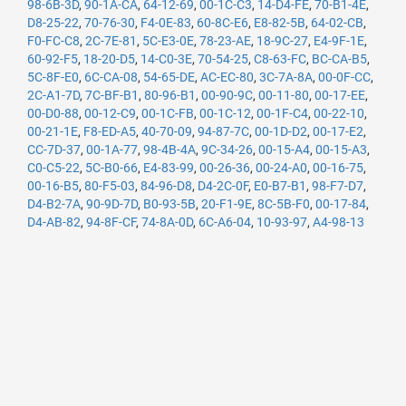
98-6B-3D
,
90-1A-CA
,
64-12-69
,
00-1C-C3
,
14-D4-FE
,
70-B1-4E
,
D8-25-22
,
70-76-30
,
F4-0E-83
,
60-8C-E6
,
E8-82-5B
,
64-02-CB
,
F0-FC-C8
,
2C-7E-81
,
5C-E3-0E
,
78-23-AE
,
18-9C-27
,
E4-9F-1E
,
60-92-F5
,
18-20-D5
,
14-C0-3E
,
70-54-25
,
C8-63-FC
,
BC-CA-B5
,
5C-8F-E0
,
6C-CA-08
,
54-65-DE
,
AC-EC-80
,
3C-7A-8A
,
00-0F-CC
,
2C-A1-7D
,
7C-BF-B1
,
80-96-B1
,
00-90-9C
,
00-11-80
,
00-17-EE
,
00-D0-88
,
00-12-C9
,
00-1C-FB
,
00-1C-12
,
00-1F-C4
,
00-22-10
,
00-21-1E
,
F8-ED-A5
,
40-70-09
,
94-87-7C
,
00-1D-D2
,
00-17-E2
,
CC-7D-37
,
00-1A-77
,
98-4B-4A
,
9C-34-26
,
00-15-A4
,
00-15-A3
,
C0-C5-22
,
5C-B0-66
,
E4-83-99
,
00-26-36
,
00-24-A0
,
00-16-75
,
00-16-B5
,
80-F5-03
,
84-96-D8
,
D4-2C-0F
,
E0-B7-B1
,
98-F7-D7
,
D4-B2-7A
,
90-9D-7D
,
B0-93-5B
,
20-F1-9E
,
8C-5B-F0
,
00-17-84
,
D4-AB-82
,
94-8F-CF
,
74-8A-0D
,
6C-A6-04
,
10-93-97
,
A4-98-13