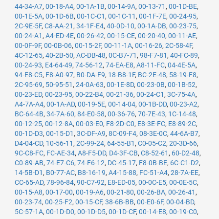
44-34-A7
,
00-18-A4
,
00-1A-1B
,
00-14-9A
,
00-13-71
,
00-1D-BE
,
00-1E-5A
,
00-1D-6B
,
00-1C-C1
,
00-1C-11
,
00-1F-7E
,
00-24-95
,
2C-9E-5F
,
C8-AA-21
,
34-1F-E4
,
40-0D-10
,
00-1A-DB
,
00-23-75
,
00-24-A1
,
A4-ED-4E
,
00-26-42
,
00-15-CE
,
00-20-40
,
00-11-AE
,
00-0F-9F
,
00-0B-06
,
00-15-2F
,
00-11-1A
,
00-16-26
,
2C-58-4F
,
4C-12-65
,
40-2B-50
,
AC-DB-48
,
0C-B7-71
,
98-F7-81
,
40-FC-89
,
00-24-93
,
E4-64-49
,
74-56-12
,
74-EA-E8
,
A8-11-FC
,
04-4E-5A
,
94-E8-C5
,
F8-A0-97
,
B0-DA-F9
,
18-B8-1F
,
BC-2E-48
,
58-19-F8
,
2C-95-69
,
50-95-51
,
24-0A-63
,
00-1E-8D
,
00-23-0B
,
00-1B-52
,
00-23-ED
,
00-23-95
,
00-22-B4
,
00-21-36
,
00-24-C1
,
3C-75-4A
,
A4-7A-A4
,
00-1A-AD
,
00-19-5E
,
00-14-04
,
00-1B-DD
,
00-23-A2
,
BC-64-4B
,
34-7A-60
,
84-E0-58
,
00-36-76
,
70-7E-43
,
1C-14-48
,
00-12-25
,
00-12-8A
,
00-03-E0
,
F8-2D-C0
,
E8-3E-FC
,
E8-89-2C
,
00-1D-D3
,
00-15-D1
,
3C-DF-A9
,
8C-09-F4
,
08-3E-0C
,
44-6A-B7
,
D4-04-CD
,
10-56-11
,
2C-99-24
,
64-55-B1
,
C0-05-C2
,
20-3D-66
,
9C-C8-FC
,
FC-AE-34
,
A8-F5-DD
,
D4-3F-CB
,
C8-52-61
,
60-D2-48
,
C0-89-AB
,
74-E7-C6
,
74-F6-12
,
DC-45-17
,
F8-0B-BE
,
6C-C1-D2
,
14-5B-D1
,
B0-77-AC
,
B8-16-19
,
A4-15-88
,
FC-51-A4
,
28-7A-EE
,
CC-65-AD
,
78-96-84
,
90-C7-92
,
E8-ED-05
,
00-0C-E5
,
00-0E-5C
,
00-15-A8
,
00-17-00
,
00-19-A6
,
00-21-80
,
00-26-BA
,
00-26-41
,
00-23-74
,
00-25-F2
,
00-15-CF
,
38-6B-BB
,
00-E0-6F
,
00-04-BD
,
5C-57-1A
,
00-1D-D0
,
00-1D-D5
,
00-1D-CF
,
00-14-E8
,
00-19-C0
,