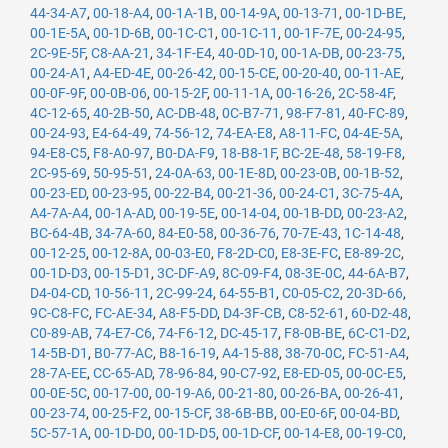
44-34-A7
,
00-18-A4
,
00-1A-1B
,
00-14-9A
,
00-13-71
,
00-1D-BE
,
00-1E-5A
,
00-1D-6B
,
00-1C-C1
,
00-1C-11
,
00-1F-7E
,
00-24-95
,
2C-9E-5F
,
C8-AA-21
,
34-1F-E4
,
40-0D-10
,
00-1A-DB
,
00-23-75
,
00-24-A1
,
A4-ED-4E
,
00-26-42
,
00-15-CE
,
00-20-40
,
00-11-AE
,
00-0F-9F
,
00-0B-06
,
00-15-2F
,
00-11-1A
,
00-16-26
,
2C-58-4F
,
4C-12-65
,
40-2B-50
,
AC-DB-48
,
0C-B7-71
,
98-F7-81
,
40-FC-89
,
00-24-93
,
E4-64-49
,
74-56-12
,
74-EA-E8
,
A8-11-FC
,
04-4E-5A
,
94-E8-C5
,
F8-A0-97
,
B0-DA-F9
,
18-B8-1F
,
BC-2E-48
,
58-19-F8
,
2C-95-69
,
50-95-51
,
24-0A-63
,
00-1E-8D
,
00-23-0B
,
00-1B-52
,
00-23-ED
,
00-23-95
,
00-22-B4
,
00-21-36
,
00-24-C1
,
3C-75-4A
,
A4-7A-A4
,
00-1A-AD
,
00-19-5E
,
00-14-04
,
00-1B-DD
,
00-23-A2
,
BC-64-4B
,
34-7A-60
,
84-E0-58
,
00-36-76
,
70-7E-43
,
1C-14-48
,
00-12-25
,
00-12-8A
,
00-03-E0
,
F8-2D-C0
,
E8-3E-FC
,
E8-89-2C
,
00-1D-D3
,
00-15-D1
,
3C-DF-A9
,
8C-09-F4
,
08-3E-0C
,
44-6A-B7
,
D4-04-CD
,
10-56-11
,
2C-99-24
,
64-55-B1
,
C0-05-C2
,
20-3D-66
,
9C-C8-FC
,
FC-AE-34
,
A8-F5-DD
,
D4-3F-CB
,
C8-52-61
,
60-D2-48
,
C0-89-AB
,
74-E7-C6
,
74-F6-12
,
DC-45-17
,
F8-0B-BE
,
6C-C1-D2
,
14-5B-D1
,
B0-77-AC
,
B8-16-19
,
A4-15-88
,
38-70-0C
,
FC-51-A4
,
28-7A-EE
,
CC-65-AD
,
78-96-84
,
90-C7-92
,
E8-ED-05
,
00-0C-E5
,
00-0E-5C
,
00-17-00
,
00-19-A6
,
00-21-80
,
00-26-BA
,
00-26-41
,
00-23-74
,
00-25-F2
,
00-15-CF
,
38-6B-BB
,
00-E0-6F
,
00-04-BD
,
5C-57-1A
,
00-1D-D0
,
00-1D-D5
,
00-1D-CF
,
00-14-E8
,
00-19-C0
,