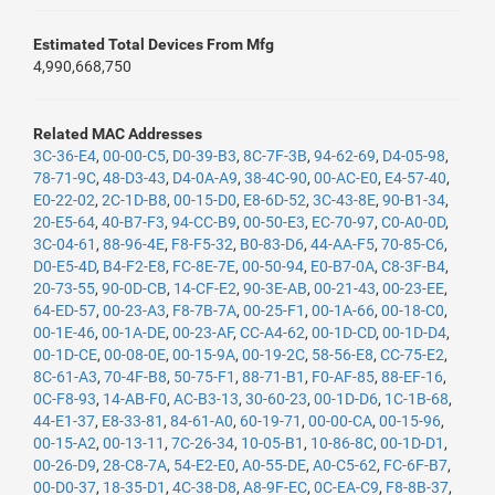
Estimated Total Devices From Mfg
4,990,668,750
Related MAC Addresses
3C-36-E4
,
00-00-C5
,
D0-39-B3
,
8C-7F-3B
,
94-62-69
,
D4-05-98
,
78-71-9C
,
48-D3-43
,
D4-0A-A9
,
38-4C-90
,
00-AC-E0
,
E4-57-40
,
E0-22-02
,
2C-1D-B8
,
00-15-D0
,
E8-6D-52
,
3C-43-8E
,
90-B1-34
,
20-E5-64
,
40-B7-F3
,
94-CC-B9
,
00-50-E3
,
EC-70-97
,
C0-A0-0D
,
3C-04-61
,
88-96-4E
,
F8-F5-32
,
B0-83-D6
,
44-AA-F5
,
70-85-C6
,
D0-E5-4D
,
B4-F2-E8
,
FC-8E-7E
,
00-50-94
,
E0-B7-0A
,
C8-3F-B4
,
20-73-55
,
90-0D-CB
,
14-CF-E2
,
90-3E-AB
,
00-21-43
,
00-23-EE
,
64-ED-57
,
00-23-A3
,
F8-7B-7A
,
00-25-F1
,
00-1A-66
,
00-18-C0
,
00-1E-46
,
00-1A-DE
,
00-23-AF
,
CC-A4-62
,
00-1D-CD
,
00-1D-D4
,
00-1D-CE
,
00-08-0E
,
00-15-9A
,
00-19-2C
,
58-56-E8
,
CC-75-E2
,
8C-61-A3
,
70-4F-B8
,
50-75-F1
,
88-71-B1
,
F0-AF-85
,
88-EF-16
,
0C-F8-93
,
14-AB-F0
,
AC-B3-13
,
30-60-23
,
00-1D-D6
,
1C-1B-68
,
44-E1-37
,
E8-33-81
,
84-61-A0
,
60-19-71
,
00-00-CA
,
00-15-96
,
00-15-A2
,
00-13-11
,
7C-26-34
,
10-05-B1
,
10-86-8C
,
00-1D-D1
,
00-26-D9
,
28-C8-7A
,
54-E2-E0
,
A0-55-DE
,
A0-C5-62
,
FC-6F-B7
,
00-D0-37
,
18-35-D1
,
4C-38-D8
,
A8-9F-EC
,
0C-EA-C9
,
F8-8B-37
,