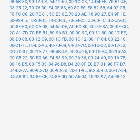
98-6B-3D
,
90-1A-CA
,
64-12-69
,
00-1C-C3
,
14-D4-FE
,
70-B1-4E
,
D8-25-22
,
70-76-30
,
F4-0E-83
,
60-8C-E6
,
E8-82-5B
,
64-02-CB
,
F0-FC-C8
,
2C-7E-81
,
5C-E3-0E
,
78-23-AE
,
18-9C-27
,
E4-9F-1E
,
60-92-F5
,
18-20-D5
,
14-C0-3E
,
70-54-25
,
C8-63-FC
,
BC-CA-B5
,
5C-8F-E0
,
6C-CA-08
,
54-65-DE
,
AC-EC-80
,
3C-7A-8A
,
00-0F-CC
,
2C-A1-7D
,
7C-BF-B1
,
80-96-B1
,
00-90-9C
,
00-11-80
,
00-17-EE
,
00-D0-88
,
00-12-C9
,
00-1C-FB
,
00-1C-12
,
00-1F-C4
,
00-22-10
,
00-21-1E
,
F8-ED-A5
,
40-70-09
,
94-87-7C
,
00-1D-D2
,
00-17-E2
,
CC-7D-37
,
00-1A-77
,
98-4B-4A
,
9C-34-26
,
00-15-A4
,
00-15-A3
,
C0-C5-22
,
5C-B0-66
,
E4-83-99
,
00-26-36
,
00-24-A0
,
00-16-75
,
00-16-B5
,
80-F5-03
,
84-96-D8
,
D4-2C-0F
,
E0-B7-B1
,
98-F7-D7
,
D4-B2-7A
,
90-9D-7D
,
B0-93-5B
,
20-F1-9E
,
8C-5B-F0
,
00-17-84
,
D4-AB-82
,
94-8F-CF
,
74-8A-0D
,
6C-A6-04
,
10-93-97
,
A4-98-13