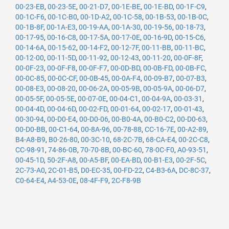
00-23-EB
,
00-23-5E
,
00-21-D7
,
00-1E-BE
,
00-1E-BD
,
00-1F-C9
,
00-1C-F6
,
00-1C-B0
,
00-1D-A2
,
00-1C-58
,
00-1B-53
,
00-1B-0C
,
00-1B-8F
,
00-1A-E3
,
00-19-AA
,
00-1A-30
,
00-19-56
,
00-18-73
,
00-17-95
,
00-16-C8
,
00-17-5A
,
00-17-0E
,
00-16-9D
,
00-15-C6
,
00-14-6A
,
00-15-62
,
00-14-F2
,
00-12-7F
,
00-11-BB
,
00-11-BC
,
00-12-00
,
00-11-5D
,
00-11-92
,
00-12-43
,
00-11-20
,
00-0F-8F
,
00-0F-23
,
00-0F-F8
,
00-0F-F7
,
00-0D-BD
,
00-0B-FD
,
00-0B-FC
,
00-0C-85
,
00-0C-CF
,
00-0B-45
,
00-0A-F4
,
00-09-B7
,
00-07-B3
,
00-08-E3
,
00-08-20
,
00-06-2A
,
00-05-9B
,
00-05-9A
,
00-06-D7
,
00-05-5F
,
00-05-5E
,
00-07-0E
,
00-04-C1
,
00-04-9A
,
00-03-31
,
00-04-4D
,
00-04-6D
,
00-02-FD
,
00-01-64
,
00-02-17
,
00-01-43
,
00-30-94
,
00-D0-E4
,
00-D0-06
,
00-B0-4A
,
00-B0-C2
,
00-D0-63
,
00-D0-BB
,
00-C1-64
,
00-8A-96
,
00-78-88
,
CC-16-7E
,
00-A2-89
,
B4-A8-B9
,
B0-26-80
,
00-3C-10
,
68-2C-7B
,
68-CA-E4
,
00-2C-C8
,
CC-98-91
,
74-86-0B
,
70-70-8B
,
00-BC-60
,
78-0C-F0
,
A0-93-51
,
00-45-1D
,
50-2F-A8
,
00-A5-BF
,
00-EA-BD
,
00-B1-E3
,
00-2F-5C
,
2C-73-A0
,
2C-01-B5
,
D0-EC-35
,
00-FD-22
,
C4-B3-6A
,
DC-8C-37
,
C0-64-E4
,
A4-53-0E
,
08-4F-F9
,
2C-F8-9B