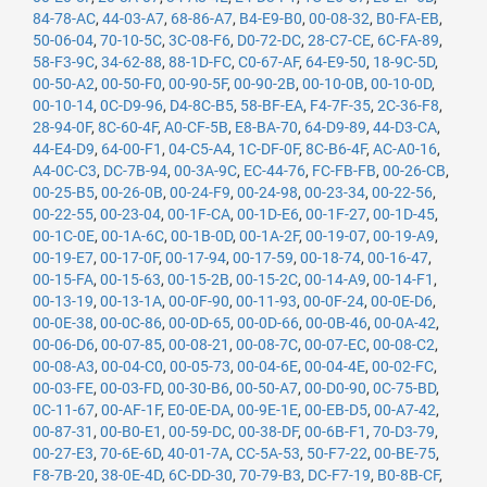
84-78-AC
,
44-03-A7
,
68-86-A7
,
B4-E9-B0
,
00-08-32
,
B0-FA-EB
,
50-06-04
,
70-10-5C
,
3C-08-F6
,
D0-72-DC
,
28-C7-CE
,
6C-FA-89
,
58-F3-9C
,
34-62-88
,
88-1D-FC
,
C0-67-AF
,
64-E9-50
,
18-9C-5D
,
00-50-A2
,
00-50-F0
,
00-90-5F
,
00-90-2B
,
00-10-0B
,
00-10-0D
,
00-10-14
,
0C-D9-96
,
D4-8C-B5
,
58-BF-EA
,
F4-7F-35
,
2C-36-F8
,
28-94-0F
,
8C-60-4F
,
A0-CF-5B
,
E8-BA-70
,
64-D9-89
,
44-D3-CA
,
44-E4-D9
,
64-00-F1
,
04-C5-A4
,
1C-DF-0F
,
8C-B6-4F
,
AC-A0-16
,
A4-0C-C3
,
DC-7B-94
,
00-3A-9C
,
EC-44-76
,
FC-FB-FB
,
00-26-CB
,
00-25-B5
,
00-26-0B
,
00-24-F9
,
00-24-98
,
00-23-34
,
00-22-56
,
00-22-55
,
00-23-04
,
00-1F-CA
,
00-1D-E6
,
00-1F-27
,
00-1D-45
,
00-1C-0E
,
00-1A-6C
,
00-1B-0D
,
00-1A-2F
,
00-19-07
,
00-19-A9
,
00-19-E7
,
00-17-0F
,
00-17-94
,
00-17-59
,
00-18-74
,
00-16-47
,
00-15-FA
,
00-15-63
,
00-15-2B
,
00-15-2C
,
00-14-A9
,
00-14-F1
,
00-13-19
,
00-13-1A
,
00-0F-90
,
00-11-93
,
00-0F-24
,
00-0E-D6
,
00-0E-38
,
00-0C-86
,
00-0D-65
,
00-0D-66
,
00-0B-46
,
00-0A-42
,
00-06-D6
,
00-07-85
,
00-08-21
,
00-08-7C
,
00-07-EC
,
00-08-C2
,
00-08-A3
,
00-04-C0
,
00-05-73
,
00-04-6E
,
00-04-4E
,
00-02-FC
,
00-03-FE
,
00-03-FD
,
00-30-B6
,
00-50-A7
,
00-D0-90
,
0C-75-BD
,
0C-11-67
,
00-AF-1F
,
E0-0E-DA
,
00-9E-1E
,
00-EB-D5
,
00-A7-42
,
00-87-31
,
00-B0-E1
,
00-59-DC
,
00-38-DF
,
00-6B-F1
,
70-D3-79
,
00-27-E3
,
70-6E-6D
,
40-01-7A
,
CC-5A-53
,
50-F7-22
,
00-BE-75
,
F8-7B-20
,
38-0E-4D
,
6C-DD-30
,
70-79-B3
,
DC-F7-19
,
B0-8B-CF
,