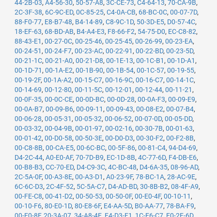
44-2B-03
,
A4-56-30
,
50-57-A8
,
3C-CE-73
,
C4-64-13
,
70-CA-9B
,
2C-3F-38
,
6C-9C-ED
,
0C-85-25
,
C4-0A-CB
,
68-BC-0C
,
00-07-7D
,
88-F0-77
,
E8-B7-48
,
B4-14-89
,
C8-9C-1D
,
50-3D-E5
,
D0-57-4C
,
18-EF-63
,
68-BD-AB
,
B4-A4-E3
,
F8-66-F2
,
54-75-D0
,
EC-C8-82
,
88-43-E1
,
00-27-0C
,
00-25-46
,
00-25-45
,
00-26-99
,
00-23-EA
,
00-24-51
,
00-24-F7
,
00-23-AC
,
00-22-91
,
00-22-BD
,
00-23-5D
,
00-21-1C
,
00-21-A0
,
00-21-D8
,
00-1E-13
,
00-1C-B1
,
00-1D-A1
,
00-1D-71
,
00-1A-E2
,
00-1B-90
,
00-1B-54
,
00-1C-57
,
00-19-55
,
00-19-2F
,
00-1A-A2
,
00-15-C7
,
00-16-9C
,
00-16-C7
,
00-14-1C
,
00-14-69
,
00-12-80
,
00-11-5C
,
00-12-01
,
00-12-44
,
00-11-21
,
00-0F-35
,
00-0C-CE
,
00-0D-BC
,
00-0D-28
,
00-0A-F3
,
00-09-E9
,
00-0A-B7
,
00-09-B6
,
00-09-11
,
00-09-43
,
00-08-E2
,
00-07-B4
,
00-06-28
,
00-05-31
,
00-05-32
,
00-06-52
,
00-07-0D
,
00-05-DD
,
00-03-32
,
00-04-9B
,
00-01-97
,
00-02-16
,
00-30-7B
,
00-01-63
,
00-01-42
,
00-D0-58
,
00-50-3E
,
00-D0-D3
,
00-30-F2
,
00-F2-8B
,
00-C8-8B
,
00-CA-E5
,
00-6C-BC
,
00-5F-86
,
00-81-C4
,
94-D4-69
,
D4-2C-44
,
A0-E0-AF
,
70-7D-B9
,
EC-1D-8B
,
4C-77-6D
,
F4-DB-E6
,
00-B8-B3
,
CC-70-ED
,
D4-C9-3C
,
4C-BC-48
,
D4-6A-35
,
08-96-AD
,
2C-5A-0F
,
00-A3-8E
,
00-A3-D1
,
A0-23-9F
,
78-BC-1A
,
28-AC-9E
,
6C-6C-D3
,
2C-4F-52
,
5C-5A-C7
,
D4-AD-BD
,
30-8B-B2
,
08-4F-A9
,
00-FE-C8
,
00-41-D2
,
00-50-53
,
00-50-0F
,
00-E0-4F
,
00-10-11
,
00-10-F6
,
80-E0-1D
,
80-E8-6F
,
E4-AA-5D
,
B0-AA-77
,
78-BA-F9
,
00-E0-8F
,
20-3A-07
,
34-A8-4E
,
E4-D3-F1
,
1C-E6-C7
,
E0-2F-6D
,