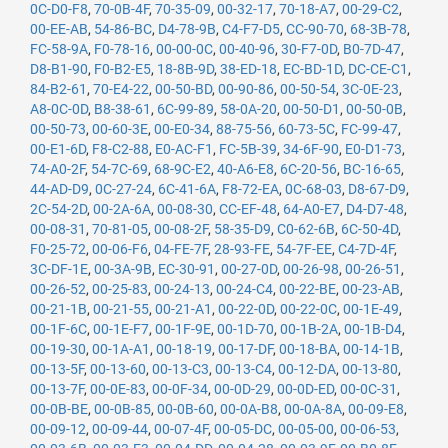
0C-D0-F8
,
70-0B-4F
,
70-35-09
,
00-32-17
,
70-18-A7
,
00-29-C2
,
00-EE-AB
,
54-86-BC
,
D4-78-9B
,
C4-F7-D5
,
CC-90-70
,
68-3B-78
,
FC-58-9A
,
F0-78-16
,
00-00-0C
,
00-40-96
,
30-F7-0D
,
B0-7D-47
,
D8-B1-90
,
F0-B2-E5
,
18-8B-9D
,
38-ED-18
,
EC-BD-1D
,
DC-CE-C1
,
84-B2-61
,
70-E4-22
,
00-50-BD
,
00-90-86
,
00-50-54
,
3C-0E-23
,
A8-0C-0D
,
B8-38-61
,
6C-99-89
,
58-0A-20
,
00-50-D1
,
00-50-0B
,
00-50-73
,
00-60-3E
,
00-E0-34
,
88-75-56
,
60-73-5C
,
FC-99-47
,
00-E1-6D
,
F8-C2-88
,
E0-AC-F1
,
FC-5B-39
,
34-6F-90
,
E0-D1-73
,
74-A0-2F
,
54-7C-69
,
68-9C-E2
,
40-A6-E8
,
6C-20-56
,
BC-16-65
,
44-AD-D9
,
0C-27-24
,
6C-41-6A
,
F8-72-EA
,
0C-68-03
,
D8-67-D9
,
2C-54-2D
,
00-2A-6A
,
00-08-30
,
CC-EF-48
,
64-A0-E7
,
D4-D7-48
,
00-08-31
,
70-81-05
,
00-08-2F
,
58-35-D9
,
C0-62-6B
,
6C-50-4D
,
F0-25-72
,
00-06-F6
,
04-FE-7F
,
28-93-FE
,
54-7F-EE
,
C4-7D-4F
,
3C-DF-1E
,
00-3A-9B
,
EC-30-91
,
00-27-0D
,
00-26-98
,
00-26-51
,
00-26-52
,
00-25-83
,
00-24-13
,
00-24-C4
,
00-22-BE
,
00-23-AB
,
00-21-1B
,
00-21-55
,
00-21-A1
,
00-22-0D
,
00-22-0C
,
00-1E-49
,
00-1F-6C
,
00-1E-F7
,
00-1F-9E
,
00-1D-70
,
00-1B-2A
,
00-1B-D4
,
00-19-30
,
00-1A-A1
,
00-18-19
,
00-17-DF
,
00-18-BA
,
00-14-1B
,
00-13-5F
,
00-13-60
,
00-13-C3
,
00-13-C4
,
00-12-DA
,
00-13-80
,
00-13-7F
,
00-0E-83
,
00-0F-34
,
00-0D-29
,
00-0D-ED
,
00-0C-31
,
00-0B-BE
,
00-0B-85
,
00-0B-60
,
00-0A-B8
,
00-0A-8A
,
00-09-E8
,
00-09-12
,
00-09-44
,
00-07-4F
,
00-05-DC
,
00-05-00
,
00-06-53
,