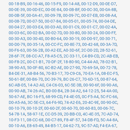
00-18-B9
,
00-16-46
,
00-15-F9
,
00-14-A8
,
00-12-D9
,
00-0E-D7
,
00-0E-39
,
00-0D-EC
,
00-0E-84
,
00-0B-BF
,
00-0C-30
,
00-0A-8B
,
00-0B-5F
,
00-0A-41
,
00-09-7B
,
00-09-7C
,
00-07-EB
,
00-08-A4
,
00-08-7D
,
00-07-50
,
00-07-84
,
00-05-01
,
00-05-74
,
00-04-DE
,
00-04-27
,
00-03-E4
,
00-03-A0
,
00-01-C9
,
00-01-C7
,
00-02-4A
,
00-03-6C
,
00-02-BA
,
00-02-7D
,
00-30-80
,
00-30-24
,
00-D0-FF
,
00-30-A3
,
00-30-40
,
00-B0-64
,
00-30-19
,
00-D0-97
,
00-30-71
,
00-D0-79
,
00-35-1A
,
00-CC-FC
,
00-8E-73
,
00-42-68
,
00-3A-7D
,
00-F6-63
,
00-56-2B
,
00-A2-EE
,
A0-3D-6F
,
2C-D0-2D
,
28-52-61
,
28-6F-7F
,
08-CC-A7
,
F8-A5-C5
,
2C-33-11
,
C4-B9-CD
,
2C-AB-EB
,
00-F8-2C
,
00-C1-B1
,
70-DF-2F
,
18-80-90
,
C4-44-A0
,
78-02-B1
,
38-90-A5
,
50-0F-80
,
6C-B2-AE
,
00-27-90
,
70-69-5A
,
00-72-78
,
B4-DE-31
,
A8-B4-56
,
70-B3-17
,
70-C9-C6
,
70-EA-1A
,
08-EC-F5
,
50-61-BF
,
00-B6-70
,
DC-39-79
,
BC-26-C7
,
70-6D-15
,
00-87-64
,
6C-AB-05
,
14-A2-A0
,
C4-C6-03
,
6C-5E-3B
,
00-90-6F
,
00-90-A6
,
00-90-AB
,
74-26-AC
,
B0-00-B4
,
28-34-A2
,
64-12-25
,
54-4A-00
,
50-67-AE
,
BC-16-F5
,
68-99-CD
,
F4-4E-05
,
0C-F5-A4
,
5C-FC-66
,
D0-A5-A6
,
3C-5E-C3
,
64-F6-9D
,
74-A2-E6
,
20-4C-9E
,
00-90-0C
,
00-10-79
,
00-10-2F
,
00-60-2F
,
00-60-70
,
00-60-83
,
00-06-7C
,
54-78-1A
,
58-97-1E
,
CC-D5-39
,
20-BB-C0
,
4C-4E-35
,
7C-AD-74
,
10-F3-11
,
08-CC-68
,
D0-C7-89
,
F8-4F-57
,
34-DB-FD
,
5C-A4-8A
,
00-10-A6
,
E8-65-49
,
84-B5-17
,
04-62-73
,
9C-57-AD
,
F4-EA-67
,