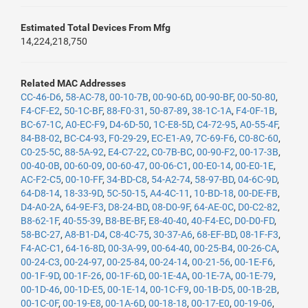
Estimated Total Devices From Mfg
14,224,218,750
Related MAC Addresses
CC-46-D6
,
58-AC-78
,
00-10-7B
,
00-90-6D
,
00-90-BF
,
00-50-80
,
F4-CF-E2
,
50-1C-BF
,
88-F0-31
,
50-87-89
,
38-1C-1A
,
F4-0F-1B
,
BC-67-1C
,
A0-EC-F9
,
D4-6D-50
,
1C-E8-5D
,
C4-72-95
,
A0-55-4F
,
84-B8-02
,
BC-C4-93
,
F0-29-29
,
EC-E1-A9
,
7C-69-F6
,
C0-8C-60
,
C0-25-5C
,
88-5A-92
,
E4-C7-22
,
C0-7B-BC
,
00-90-F2
,
00-17-3B
,
00-40-0B
,
00-60-09
,
00-60-47
,
00-06-C1
,
00-E0-14
,
00-E0-1E
,
AC-F2-C5
,
00-10-FF
,
34-BD-C8
,
54-A2-74
,
58-97-BD
,
04-6C-9D
,
64-D8-14
,
18-33-9D
,
5C-50-15
,
A4-4C-11
,
10-BD-18
,
00-DE-FB
,
D4-A0-2A
,
64-9E-F3
,
D8-24-BD
,
08-D0-9F
,
64-AE-0C
,
D0-C2-82
,
B8-62-1F
,
40-55-39
,
B8-BE-BF
,
E8-40-40
,
40-F4-EC
,
D0-D0-FD
,
58-BC-27
,
A8-B1-D4
,
C8-4C-75
,
30-37-A6
,
68-EF-BD
,
08-1F-F3
,
F4-AC-C1
,
64-16-8D
,
00-3A-99
,
00-64-40
,
00-25-B4
,
00-26-CA
,
00-24-C3
,
00-24-97
,
00-25-84
,
00-24-14
,
00-21-56
,
00-1E-F6
,
00-1F-9D
,
00-1F-26
,
00-1F-6D
,
00-1E-4A
,
00-1E-7A
,
00-1E-79
,
00-1D-46
,
00-1D-E5
,
00-1E-14
,
00-1C-F9
,
00-1B-D5
,
00-1B-2B
,
00-1C-0F
,
00-19-E8
,
00-1A-6D
,
00-18-18
,
00-17-E0
,
00-19-06
,