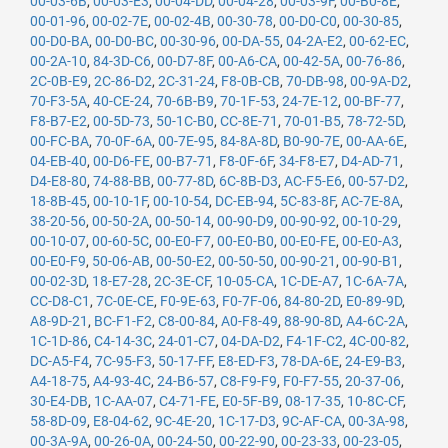
00-03-6B
,
00-03-E3
,
00-04-DD
,
00-04-28
,
00-03-9F
,
00-B0-8E
,
00-01-96
,
00-02-7E
,
00-02-4B
,
00-30-78
,
00-D0-C0
,
00-30-85
,
00-D0-BA
,
00-D0-BC
,
00-30-96
,
00-DA-55
,
04-2A-E2
,
00-62-EC
,
00-2A-10
,
84-3D-C6
,
00-D7-8F
,
00-A6-CA
,
00-42-5A
,
00-76-86
,
2C-0B-E9
,
2C-86-D2
,
2C-31-24
,
F8-0B-CB
,
70-DB-98
,
00-9A-D2
,
70-F3-5A
,
40-CE-24
,
70-6B-B9
,
70-1F-53
,
24-7E-12
,
00-BF-77
,
F8-B7-E2
,
00-5D-73
,
50-1C-B0
,
CC-8E-71
,
70-01-B5
,
78-72-5D
,
00-FC-BA
,
70-0F-6A
,
00-7E-95
,
84-8A-8D
,
B0-90-7E
,
00-AA-6E
,
04-EB-40
,
00-D6-FE
,
00-B7-71
,
F8-0F-6F
,
34-F8-E7
,
D4-AD-71
,
D4-E8-80
,
74-88-BB
,
00-77-8D
,
6C-8B-D3
,
AC-F5-E6
,
00-57-D2
,
18-8B-45
,
00-10-1F
,
00-10-54
,
DC-EB-94
,
5C-83-8F
,
AC-7E-8A
,
38-20-56
,
00-50-2A
,
00-50-14
,
00-90-D9
,
00-90-92
,
00-10-29
,
00-10-07
,
00-60-5C
,
00-E0-F7
,
00-E0-B0
,
00-E0-FE
,
00-E0-A3
,
00-E0-F9
,
50-06-AB
,
00-50-E2
,
00-50-50
,
00-90-21
,
00-90-B1
,
00-02-3D
,
18-E7-28
,
2C-3E-CF
,
10-05-CA
,
1C-DE-A7
,
1C-6A-7A
,
CC-D8-C1
,
7C-0E-CE
,
F0-9E-63
,
F0-7F-06
,
84-80-2D
,
E0-89-9D
,
A8-9D-21
,
BC-F1-F2
,
C8-00-84
,
A0-F8-49
,
88-90-8D
,
A4-6C-2A
,
1C-1D-86
,
C4-14-3C
,
24-01-C7
,
04-DA-D2
,
F4-1F-C2
,
4C-00-82
,
DC-A5-F4
,
7C-95-F3
,
50-17-FF
,
E8-ED-F3
,
78-DA-6E
,
24-E9-B3
,
A4-18-75
,
A4-93-4C
,
24-B6-57
,
C8-F9-F9
,
F0-F7-55
,
20-37-06
,
30-E4-DB
,
1C-AA-07
,
C4-71-FE
,
E0-5F-B9
,
08-17-35
,
10-8C-CF
,
58-8D-09
,
E8-04-62
,
9C-4E-20
,
1C-17-D3
,
9C-AF-CA
,
00-3A-98
,
00-3A-9A
,
00-26-0A
,
00-24-50
,
00-22-90
,
00-23-33
,
00-23-05
,