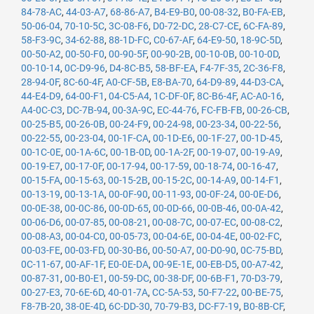
84-78-AC
,
44-03-A7
,
68-86-A7
,
B4-E9-B0
,
00-08-32
,
B0-FA-EB
,
50-06-04
,
70-10-5C
,
3C-08-F6
,
D0-72-DC
,
28-C7-CE
,
6C-FA-89
,
58-F3-9C
,
34-62-88
,
88-1D-FC
,
C0-67-AF
,
64-E9-50
,
18-9C-5D
,
00-50-A2
,
00-50-F0
,
00-90-5F
,
00-90-2B
,
00-10-0B
,
00-10-0D
,
00-10-14
,
0C-D9-96
,
D4-8C-B5
,
58-BF-EA
,
F4-7F-35
,
2C-36-F8
,
28-94-0F
,
8C-60-4F
,
A0-CF-5B
,
E8-BA-70
,
64-D9-89
,
44-D3-CA
,
44-E4-D9
,
64-00-F1
,
04-C5-A4
,
1C-DF-0F
,
8C-B6-4F
,
AC-A0-16
,
A4-0C-C3
,
DC-7B-94
,
00-3A-9C
,
EC-44-76
,
FC-FB-FB
,
00-26-CB
,
00-25-B5
,
00-26-0B
,
00-24-F9
,
00-24-98
,
00-23-34
,
00-22-56
,
00-22-55
,
00-23-04
,
00-1F-CA
,
00-1D-E6
,
00-1F-27
,
00-1D-45
,
00-1C-0E
,
00-1A-6C
,
00-1B-0D
,
00-1A-2F
,
00-19-07
,
00-19-A9
,
00-19-E7
,
00-17-0F
,
00-17-94
,
00-17-59
,
00-18-74
,
00-16-47
,
00-15-FA
,
00-15-63
,
00-15-2B
,
00-15-2C
,
00-14-A9
,
00-14-F1
,
00-13-19
,
00-13-1A
,
00-0F-90
,
00-11-93
,
00-0F-24
,
00-0E-D6
,
00-0E-38
,
00-0C-86
,
00-0D-65
,
00-0D-66
,
00-0B-46
,
00-0A-42
,
00-06-D6
,
00-07-85
,
00-08-21
,
00-08-7C
,
00-07-EC
,
00-08-C2
,
00-08-A3
,
00-04-C0
,
00-05-73
,
00-04-6E
,
00-04-4E
,
00-02-FC
,
00-03-FE
,
00-03-FD
,
00-30-B6
,
00-50-A7
,
00-D0-90
,
0C-75-BD
,
0C-11-67
,
00-AF-1F
,
E0-0E-DA
,
00-9E-1E
,
00-EB-D5
,
00-A7-42
,
00-87-31
,
00-B0-E1
,
00-59-DC
,
00-38-DF
,
00-6B-F1
,
70-D3-79
,
00-27-E3
,
70-6E-6D
,
40-01-7A
,
CC-5A-53
,
50-F7-22
,
00-BE-75
,
F8-7B-20
,
38-0E-4D
,
6C-DD-30
,
70-79-B3
,
DC-F7-19
,
B0-8B-CF
,