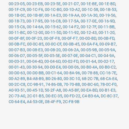
00-23-05
,
00-23-EB
,
00-23-5E
,
00-21-D7
,
00-1E-BE
,
00-1E-BD
,
00-1F-C9
,
00-1C-F6
,
00-1C-B0
,
00-1D-A2
,
00-1C-58
,
00-1B-53
,
00-1B-0C
,
00-1B-8F
,
00-1A-E3
,
00-19-AA
,
00-1A-30
,
00-19-56
,
00-18-73
,
00-17-95
,
00-16-C8
,
00-17-5A
,
00-17-0E
,
00-16-9D
,
00-15-C6
,
00-14-6A
,
00-15-62
,
00-14-F2
,
00-12-7F
,
00-11-BB
,
00-11-BC
,
00-12-00
,
00-11-5D
,
00-11-92
,
00-12-43
,
00-11-20
,
00-0F-8F
,
00-0F-23
,
00-0F-F8
,
00-0F-F7
,
00-0D-BD
,
00-0B-FD
,
00-0B-FC
,
00-0C-85
,
00-0C-CF
,
00-0B-45
,
00-0A-F4
,
00-09-B7
,
00-07-B3
,
00-08-E3
,
00-08-20
,
00-06-2A
,
00-05-9B
,
00-05-9A
,
00-06-D7
,
00-05-5F
,
00-05-5E
,
00-07-0E
,
00-04-C1
,
00-04-9A
,
00-03-31
,
00-04-4D
,
00-04-6D
,
00-02-FD
,
00-01-64
,
00-02-17
,
00-01-43
,
00-30-94
,
00-D0-E4
,
00-D0-06
,
00-B0-4A
,
00-B0-C2
,
00-D0-63
,
00-D0-BB
,
00-C1-64
,
00-8A-96
,
00-78-88
,
CC-16-7E
,
00-A2-89
,
B4-A8-B9
,
B0-26-80
,
00-3C-10
,
68-2C-7B
,
68-CA-E4
,
00-2C-C8
,
CC-98-91
,
74-86-0B
,
70-70-8B
,
00-BC-60
,
78-0C-F0
,
A0-93-51
,
00-45-1D
,
50-2F-A8
,
00-A5-BF
,
00-EA-BD
,
00-B1-E3
,
2C-73-A0
,
2C-01-B5
,
D0-EC-35
,
00-FD-22
,
C4-B3-6A
,
DC-8C-37
,
C0-64-E4
,
A4-53-0E
,
08-4F-F9
,
2C-F8-9B