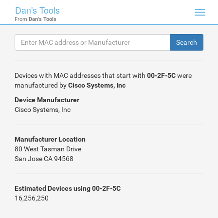
Dan's Tools
Toggl
From
Dan's Tools
navig
Devices with MAC addresses that start with
00-2F-5C
were
manufactured by
Cisco Systems, Inc
Device Manufacturer
Cisco Systems, Inc
Manufacturer Location
80 West Tasman Drive
San Jose CA 94568
Estimated Devices using 00-2F-5C
16,256,250