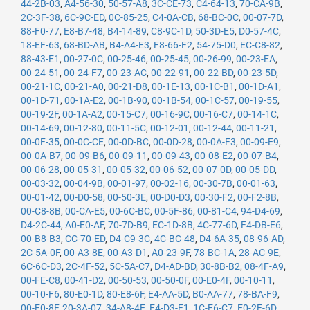
44-2B-03
,
A4-56-30
,
50-57-A8
,
3C-CE-73
,
C4-64-13
,
70-CA-9B
,
2C-3F-38
,
6C-9C-ED
,
0C-85-25
,
C4-0A-CB
,
68-BC-0C
,
00-07-7D
,
88-F0-77
,
E8-B7-48
,
B4-14-89
,
C8-9C-1D
,
50-3D-E5
,
D0-57-4C
,
18-EF-63
,
68-BD-AB
,
B4-A4-E3
,
F8-66-F2
,
54-75-D0
,
EC-C8-82
,
88-43-E1
,
00-27-0C
,
00-25-46
,
00-25-45
,
00-26-99
,
00-23-EA
,
00-24-51
,
00-24-F7
,
00-23-AC
,
00-22-91
,
00-22-BD
,
00-23-5D
,
00-21-1C
,
00-21-A0
,
00-21-D8
,
00-1E-13
,
00-1C-B1
,
00-1D-A1
,
00-1D-71
,
00-1A-E2
,
00-1B-90
,
00-1B-54
,
00-1C-57
,
00-19-55
,
00-19-2F
,
00-1A-A2
,
00-15-C7
,
00-16-9C
,
00-16-C7
,
00-14-1C
,
00-14-69
,
00-12-80
,
00-11-5C
,
00-12-01
,
00-12-44
,
00-11-21
,
00-0F-35
,
00-0C-CE
,
00-0D-BC
,
00-0D-28
,
00-0A-F3
,
00-09-E9
,
00-0A-B7
,
00-09-B6
,
00-09-11
,
00-09-43
,
00-08-E2
,
00-07-B4
,
00-06-28
,
00-05-31
,
00-05-32
,
00-06-52
,
00-07-0D
,
00-05-DD
,
00-03-32
,
00-04-9B
,
00-01-97
,
00-02-16
,
00-30-7B
,
00-01-63
,
00-01-42
,
00-D0-58
,
00-50-3E
,
00-D0-D3
,
00-30-F2
,
00-F2-8B
,
00-C8-8B
,
00-CA-E5
,
00-6C-BC
,
00-5F-86
,
00-81-C4
,
94-D4-69
,
D4-2C-44
,
A0-E0-AF
,
70-7D-B9
,
EC-1D-8B
,
4C-77-6D
,
F4-DB-E6
,
00-B8-B3
,
CC-70-ED
,
D4-C9-3C
,
4C-BC-48
,
D4-6A-35
,
08-96-AD
,
2C-5A-0F
,
00-A3-8E
,
00-A3-D1
,
A0-23-9F
,
78-BC-1A
,
28-AC-9E
,
6C-6C-D3
,
2C-4F-52
,
5C-5A-C7
,
D4-AD-BD
,
30-8B-B2
,
08-4F-A9
,
00-FE-C8
,
00-41-D2
,
00-50-53
,
00-50-0F
,
00-E0-4F
,
00-10-11
,
00-10-F6
,
80-E0-1D
,
80-E8-6F
,
E4-AA-5D
,
B0-AA-77
,
78-BA-F9
,
00-E0-8F
,
20-3A-07
,
34-A8-4E
,
E4-D3-F1
,
1C-E6-C7
,
E0-2F-6D
,