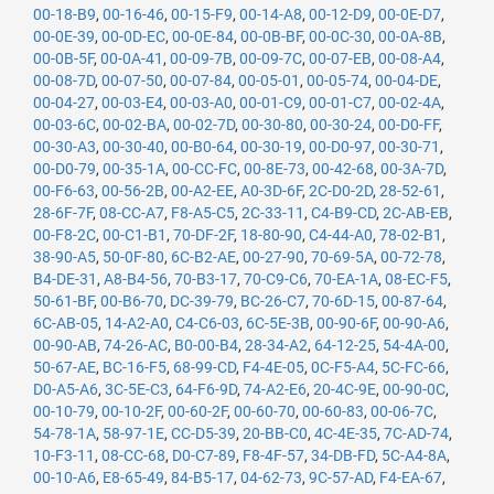
00-18-B9
,
00-16-46
,
00-15-F9
,
00-14-A8
,
00-12-D9
,
00-0E-D7
,
00-0E-39
,
00-0D-EC
,
00-0E-84
,
00-0B-BF
,
00-0C-30
,
00-0A-8B
,
00-0B-5F
,
00-0A-41
,
00-09-7B
,
00-09-7C
,
00-07-EB
,
00-08-A4
,
00-08-7D
,
00-07-50
,
00-07-84
,
00-05-01
,
00-05-74
,
00-04-DE
,
00-04-27
,
00-03-E4
,
00-03-A0
,
00-01-C9
,
00-01-C7
,
00-02-4A
,
00-03-6C
,
00-02-BA
,
00-02-7D
,
00-30-80
,
00-30-24
,
00-D0-FF
,
00-30-A3
,
00-30-40
,
00-B0-64
,
00-30-19
,
00-D0-97
,
00-30-71
,
00-D0-79
,
00-35-1A
,
00-CC-FC
,
00-8E-73
,
00-42-68
,
00-3A-7D
,
00-F6-63
,
00-56-2B
,
00-A2-EE
,
A0-3D-6F
,
2C-D0-2D
,
28-52-61
,
28-6F-7F
,
08-CC-A7
,
F8-A5-C5
,
2C-33-11
,
C4-B9-CD
,
2C-AB-EB
,
00-F8-2C
,
00-C1-B1
,
70-DF-2F
,
18-80-90
,
C4-44-A0
,
78-02-B1
,
38-90-A5
,
50-0F-80
,
6C-B2-AE
,
00-27-90
,
70-69-5A
,
00-72-78
,
B4-DE-31
,
A8-B4-56
,
70-B3-17
,
70-C9-C6
,
70-EA-1A
,
08-EC-F5
,
50-61-BF
,
00-B6-70
,
DC-39-79
,
BC-26-C7
,
70-6D-15
,
00-87-64
,
6C-AB-05
,
14-A2-A0
,
C4-C6-03
,
6C-5E-3B
,
00-90-6F
,
00-90-A6
,
00-90-AB
,
74-26-AC
,
B0-00-B4
,
28-34-A2
,
64-12-25
,
54-4A-00
,
50-67-AE
,
BC-16-F5
,
68-99-CD
,
F4-4E-05
,
0C-F5-A4
,
5C-FC-66
,
D0-A5-A6
,
3C-5E-C3
,
64-F6-9D
,
74-A2-E6
,
20-4C-9E
,
00-90-0C
,
00-10-79
,
00-10-2F
,
00-60-2F
,
00-60-70
,
00-60-83
,
00-06-7C
,
54-78-1A
,
58-97-1E
,
CC-D5-39
,
20-BB-C0
,
4C-4E-35
,
7C-AD-74
,
10-F3-11
,
08-CC-68
,
D0-C7-89
,
F8-4F-57
,
34-DB-FD
,
5C-A4-8A
,
00-10-A6
,
E8-65-49
,
84-B5-17
,
04-62-73
,
9C-57-AD
,
F4-EA-67
,