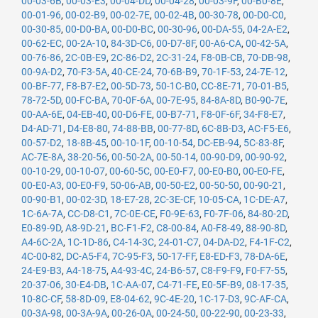
00-03-6B
,
00-03-E3
,
00-04-DD
,
00-04-28
,
00-03-9F
,
00-B0-8E
,
00-01-96
,
00-02-B9
,
00-02-7E
,
00-02-4B
,
00-30-78
,
00-D0-C0
,
00-30-85
,
00-D0-BA
,
00-D0-BC
,
00-30-96
,
00-DA-55
,
04-2A-E2
,
00-62-EC
,
00-2A-10
,
84-3D-C6
,
00-D7-8F
,
00-A6-CA
,
00-42-5A
,
00-76-86
,
2C-0B-E9
,
2C-86-D2
,
2C-31-24
,
F8-0B-CB
,
70-DB-98
,
00-9A-D2
,
70-F3-5A
,
40-CE-24
,
70-6B-B9
,
70-1F-53
,
24-7E-12
,
00-BF-77
,
F8-B7-E2
,
00-5D-73
,
50-1C-B0
,
CC-8E-71
,
70-01-B5
,
78-72-5D
,
00-FC-BA
,
70-0F-6A
,
00-7E-95
,
84-8A-8D
,
B0-90-7E
,
00-AA-6E
,
04-EB-40
,
00-D6-FE
,
00-B7-71
,
F8-0F-6F
,
34-F8-E7
,
D4-AD-71
,
D4-E8-80
,
74-88-BB
,
00-77-8D
,
6C-8B-D3
,
AC-F5-E6
,
00-57-D2
,
18-8B-45
,
00-10-1F
,
00-10-54
,
DC-EB-94
,
5C-83-8F
,
AC-7E-8A
,
38-20-56
,
00-50-2A
,
00-50-14
,
00-90-D9
,
00-90-92
,
00-10-29
,
00-10-07
,
00-60-5C
,
00-E0-F7
,
00-E0-B0
,
00-E0-FE
,
00-E0-A3
,
00-E0-F9
,
50-06-AB
,
00-50-E2
,
00-50-50
,
00-90-21
,
00-90-B1
,
00-02-3D
,
18-E7-28
,
2C-3E-CF
,
10-05-CA
,
1C-DE-A7
,
1C-6A-7A
,
CC-D8-C1
,
7C-0E-CE
,
F0-9E-63
,
F0-7F-06
,
84-80-2D
,
E0-89-9D
,
A8-9D-21
,
BC-F1-F2
,
C8-00-84
,
A0-F8-49
,
88-90-8D
,
A4-6C-2A
,
1C-1D-86
,
C4-14-3C
,
24-01-C7
,
04-DA-D2
,
F4-1F-C2
,
4C-00-82
,
DC-A5-F4
,
7C-95-F3
,
50-17-FF
,
E8-ED-F3
,
78-DA-6E
,
24-E9-B3
,
A4-18-75
,
A4-93-4C
,
24-B6-57
,
C8-F9-F9
,
F0-F7-55
,
20-37-06
,
30-E4-DB
,
1C-AA-07
,
C4-71-FE
,
E0-5F-B9
,
08-17-35
,
10-8C-CF
,
58-8D-09
,
E8-04-62
,
9C-4E-20
,
1C-17-D3
,
9C-AF-CA
,
00-3A-98
,
00-3A-9A
,
00-26-0A
,
00-24-50
,
00-22-90
,
00-23-33
,