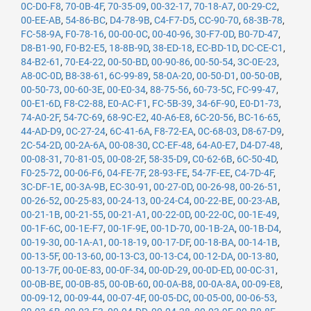
0C-D0-F8
,
70-0B-4F
,
70-35-09
,
00-32-17
,
70-18-A7
,
00-29-C2
,
00-EE-AB
,
54-86-BC
,
D4-78-9B
,
C4-F7-D5
,
CC-90-70
,
68-3B-78
,
FC-58-9A
,
F0-78-16
,
00-00-0C
,
00-40-96
,
30-F7-0D
,
B0-7D-47
,
D8-B1-90
,
F0-B2-E5
,
18-8B-9D
,
38-ED-18
,
EC-BD-1D
,
DC-CE-C1
,
84-B2-61
,
70-E4-22
,
00-50-BD
,
00-90-86
,
00-50-54
,
3C-0E-23
,
A8-0C-0D
,
B8-38-61
,
6C-99-89
,
58-0A-20
,
00-50-D1
,
00-50-0B
,
00-50-73
,
00-60-3E
,
00-E0-34
,
88-75-56
,
60-73-5C
,
FC-99-47
,
00-E1-6D
,
F8-C2-88
,
E0-AC-F1
,
FC-5B-39
,
34-6F-90
,
E0-D1-73
,
74-A0-2F
,
54-7C-69
,
68-9C-E2
,
40-A6-E8
,
6C-20-56
,
BC-16-65
,
44-AD-D9
,
0C-27-24
,
6C-41-6A
,
F8-72-EA
,
0C-68-03
,
D8-67-D9
,
2C-54-2D
,
00-2A-6A
,
00-08-30
,
CC-EF-48
,
64-A0-E7
,
D4-D7-48
,
00-08-31
,
70-81-05
,
00-08-2F
,
58-35-D9
,
C0-62-6B
,
6C-50-4D
,
F0-25-72
,
00-06-F6
,
04-FE-7F
,
28-93-FE
,
54-7F-EE
,
C4-7D-4F
,
3C-DF-1E
,
00-3A-9B
,
EC-30-91
,
00-27-0D
,
00-26-98
,
00-26-51
,
00-26-52
,
00-25-83
,
00-24-13
,
00-24-C4
,
00-22-BE
,
00-23-AB
,
00-21-1B
,
00-21-55
,
00-21-A1
,
00-22-0D
,
00-22-0C
,
00-1E-49
,
00-1F-6C
,
00-1E-F7
,
00-1F-9E
,
00-1D-70
,
00-1B-2A
,
00-1B-D4
,
00-19-30
,
00-1A-A1
,
00-18-19
,
00-17-DF
,
00-18-BA
,
00-14-1B
,
00-13-5F
,
00-13-60
,
00-13-C3
,
00-13-C4
,
00-12-DA
,
00-13-80
,
00-13-7F
,
00-0E-83
,
00-0F-34
,
00-0D-29
,
00-0D-ED
,
00-0C-31
,
00-0B-BE
,
00-0B-85
,
00-0B-60
,
00-0A-B8
,
00-0A-8A
,
00-09-E8
,
00-09-12
,
00-09-44
,
00-07-4F
,
00-05-DC
,
00-05-00
,
00-06-53
,