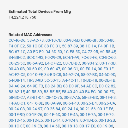
Estimated Total Devices From Mfg
14,224,218,750
Related MAC Addresses
CC-46-D6
,
58-AC-78
,
00-10-7B
,
00-90-6D
,
00-90-BF
,
00-50-80
,
F4-CF-E2
,
50-1C-BF
,
88-F0-31
,
50-87-89
,
38-1C-1A
,
F4-0F-1B
,
BC-67-1C
,
A0-EC-F9
,
D4-6D-50
,
1C-E8-5D
,
C4-72-95
,
A0-55-4F
,
84-B8-02
,
BC-C4-93
,
F0-29-29
,
EC-E1-A9
,
7C-69-F6
,
C0-8C-60
,
C0-25-5C
,
88-5A-92
,
E4-C7-22
,
C0-7B-BC
,
00-90-F2
,
00-17-3B
,
00-40-0B
,
00-60-09
,
00-60-47
,
00-06-C1
,
00-E0-14
,
00-E0-1E
,
AC-F2-C5
,
00-10-FF
,
34-BD-C8
,
54-A2-74
,
58-97-BD
,
04-6C-9D
,
64-D8-14
,
18-33-9D
,
5C-50-15
,
A4-4C-11
,
10-BD-18
,
00-DE-FB
,
D4-A0-2A
,
64-9E-F3
,
D8-24-BD
,
08-D0-9F
,
64-AE-0C
,
D0-C2-82
,
B8-62-1F
,
40-55-39
,
B8-BE-BF
,
E8-40-40
,
40-F4-EC
,
D0-D0-FD
,
58-BC-27
,
A8-B1-D4
,
C8-4C-75
,
30-37-A6
,
68-EF-BD
,
08-1F-F3
,
F4-AC-C1
,
64-16-8D
,
00-3A-99
,
00-64-40
,
00-25-B4
,
00-26-CA
,
00-24-C3
,
00-24-97
,
00-25-84
,
00-24-14
,
00-21-56
,
00-1E-F6
,
00-1F-9D
,
00-1F-26
,
00-1F-6D
,
00-1E-4A
,
00-1E-7A
,
00-1E-79
,
00-1D-46
,
00-1D-E5
,
00-1E-14
,
00-1C-F9
,
00-1B-D5
,
00-1B-2B
,
00-1C-0F
,
00-19-E8
,
00-1A-6D
,
00-18-18
,
00-17-E0
,
00-19-06
,