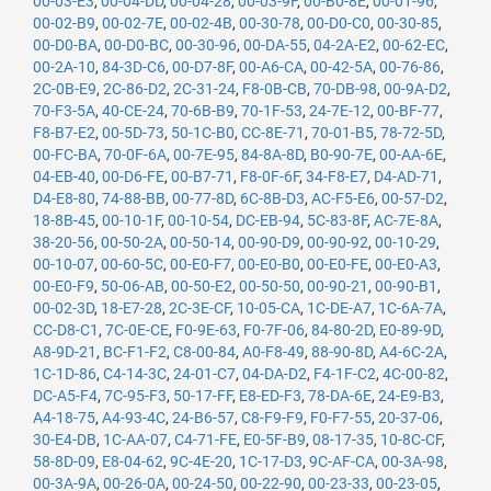
00-03-E3
,
00-04-DD
,
00-04-28
,
00-03-9F
,
00-B0-8E
,
00-01-96
,
00-02-B9
,
00-02-7E
,
00-02-4B
,
00-30-78
,
00-D0-C0
,
00-30-85
,
00-D0-BA
,
00-D0-BC
,
00-30-96
,
00-DA-55
,
04-2A-E2
,
00-62-EC
,
00-2A-10
,
84-3D-C6
,
00-D7-8F
,
00-A6-CA
,
00-42-5A
,
00-76-86
,
2C-0B-E9
,
2C-86-D2
,
2C-31-24
,
F8-0B-CB
,
70-DB-98
,
00-9A-D2
,
70-F3-5A
,
40-CE-24
,
70-6B-B9
,
70-1F-53
,
24-7E-12
,
00-BF-77
,
F8-B7-E2
,
00-5D-73
,
50-1C-B0
,
CC-8E-71
,
70-01-B5
,
78-72-5D
,
00-FC-BA
,
70-0F-6A
,
00-7E-95
,
84-8A-8D
,
B0-90-7E
,
00-AA-6E
,
04-EB-40
,
00-D6-FE
,
00-B7-71
,
F8-0F-6F
,
34-F8-E7
,
D4-AD-71
,
D4-E8-80
,
74-88-BB
,
00-77-8D
,
6C-8B-D3
,
AC-F5-E6
,
00-57-D2
,
18-8B-45
,
00-10-1F
,
00-10-54
,
DC-EB-94
,
5C-83-8F
,
AC-7E-8A
,
38-20-56
,
00-50-2A
,
00-50-14
,
00-90-D9
,
00-90-92
,
00-10-29
,
00-10-07
,
00-60-5C
,
00-E0-F7
,
00-E0-B0
,
00-E0-FE
,
00-E0-A3
,
00-E0-F9
,
50-06-AB
,
00-50-E2
,
00-50-50
,
00-90-21
,
00-90-B1
,
00-02-3D
,
18-E7-28
,
2C-3E-CF
,
10-05-CA
,
1C-DE-A7
,
1C-6A-7A
,
CC-D8-C1
,
7C-0E-CE
,
F0-9E-63
,
F0-7F-06
,
84-80-2D
,
E0-89-9D
,
A8-9D-21
,
BC-F1-F2
,
C8-00-84
,
A0-F8-49
,
88-90-8D
,
A4-6C-2A
,
1C-1D-86
,
C4-14-3C
,
24-01-C7
,
04-DA-D2
,
F4-1F-C2
,
4C-00-82
,
DC-A5-F4
,
7C-95-F3
,
50-17-FF
,
E8-ED-F3
,
78-DA-6E
,
24-E9-B3
,
A4-18-75
,
A4-93-4C
,
24-B6-57
,
C8-F9-F9
,
F0-F7-55
,
20-37-06
,
30-E4-DB
,
1C-AA-07
,
C4-71-FE
,
E0-5F-B9
,
08-17-35
,
10-8C-CF
,
58-8D-09
,
E8-04-62
,
9C-4E-20
,
1C-17-D3
,
9C-AF-CA
,
00-3A-98
,
00-3A-9A
,
00-26-0A
,
00-24-50
,
00-22-90
,
00-23-33
,
00-23-05
,