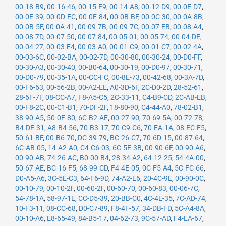
00-18-B9
,
00-16-46
,
00-15-F9
,
00-14-A8
,
00-12-D9
,
00-0E-D7
,
00-0E-39
,
00-0D-EC
,
00-0E-84
,
00-0B-BF
,
00-0C-30
,
00-0A-8B
,
00-0B-5F
,
00-0A-41
,
00-09-7B
,
00-09-7C
,
00-07-EB
,
00-08-A4
,
00-08-7D
,
00-07-50
,
00-07-84
,
00-05-01
,
00-05-74
,
00-04-DE
,
00-04-27
,
00-03-E4
,
00-03-A0
,
00-01-C9
,
00-01-C7
,
00-02-4A
,
00-03-6C
,
00-02-BA
,
00-02-7D
,
00-30-80
,
00-30-24
,
00-D0-FF
,
00-30-A3
,
00-30-40
,
00-B0-64
,
00-30-19
,
00-D0-97
,
00-30-71
,
00-D0-79
,
00-35-1A
,
00-CC-FC
,
00-8E-73
,
00-42-68
,
00-3A-7D
,
00-F6-63
,
00-56-2B
,
00-A2-EE
,
A0-3D-6F
,
2C-D0-2D
,
28-52-61
,
28-6F-7F
,
08-CC-A7
,
F8-A5-C5
,
2C-33-11
,
C4-B9-CD
,
2C-AB-EB
,
00-F8-2C
,
00-C1-B1
,
70-DF-2F
,
18-80-90
,
C4-44-A0
,
78-02-B1
,
38-90-A5
,
50-0F-80
,
6C-B2-AE
,
00-27-90
,
70-69-5A
,
00-72-78
,
B4-DE-31
,
A8-B4-56
,
70-B3-17
,
70-C9-C6
,
70-EA-1A
,
08-EC-F5
,
50-61-BF
,
00-B6-70
,
DC-39-79
,
BC-26-C7
,
70-6D-15
,
00-87-64
,
6C-AB-05
,
14-A2-A0
,
C4-C6-03
,
6C-5E-3B
,
00-90-6F
,
00-90-A6
,
00-90-AB
,
74-26-AC
,
B0-00-B4
,
28-34-A2
,
64-12-25
,
54-4A-00
,
50-67-AE
,
BC-16-F5
,
68-99-CD
,
F4-4E-05
,
0C-F5-A4
,
5C-FC-66
,
D0-A5-A6
,
3C-5E-C3
,
64-F6-9D
,
74-A2-E6
,
20-4C-9E
,
00-90-0C
,
00-10-79
,
00-10-2F
,
00-60-2F
,
00-60-70
,
00-60-83
,
00-06-7C
,
54-78-1A
,
58-97-1E
,
CC-D5-39
,
20-BB-C0
,
4C-4E-35
,
7C-AD-74
,
10-F3-11
,
08-CC-68
,
D0-C7-89
,
F8-4F-57
,
34-DB-FD
,
5C-A4-8A
,
00-10-A6
,
E8-65-49
,
84-B5-17
,
04-62-73
,
9C-57-AD
,
F4-EA-67
,