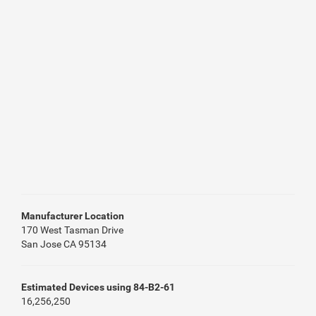
Manufacturer Location
170 West Tasman Drive
San Jose CA 95134
Estimated Devices using 84-B2-61
16,256,250