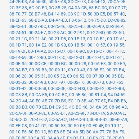
44-2B-03
,
A4-56-30
,
50-57-A8
,
3C-CE-73
,
C4-64-13
,
70-CA-9B
,
2C-3F-38
,
6C-9C-ED
,
0C-85-25
,
C4-0A-CB
,
68-BC-0C
,
00-07-7D
,
88-F0-77
,
E8-B7-48
,
B4-14-89
,
C8-9C-1D
,
50-3D-E5
,
D0-57-4C
,
18-EF-63
,
68-BD-AB
,
B4-A4-E3
,
F8-66-F2
,
54-75-D0
,
EC-C8-82
,
88-43-E1
,
00-27-0C
,
00-25-46
,
00-25-45
,
00-26-99
,
00-23-EA
,
00-24-51
,
00-24-F7
,
00-23-AC
,
00-22-91
,
00-22-BD
,
00-23-5D
,
00-21-1C
,
00-21-A0
,
00-21-D8
,
00-1E-13
,
00-1C-B1
,
00-1D-A1
,
00-1D-71
,
00-1A-E2
,
00-1B-90
,
00-1B-54
,
00-1C-57
,
00-19-55
,
00-19-2F
,
00-1A-A2
,
00-15-C7
,
00-16-9C
,
00-16-C7
,
00-14-1C
,
00-14-69
,
00-12-80
,
00-11-5C
,
00-12-01
,
00-12-44
,
00-11-21
,
00-0F-35
,
00-0C-CE
,
00-0D-BC
,
00-0D-28
,
00-0A-F3
,
00-09-E9
,
00-0A-B7
,
00-09-B6
,
00-09-11
,
00-09-43
,
00-08-E2
,
00-07-B4
,
00-06-28
,
00-05-31
,
00-05-32
,
00-06-52
,
00-07-0D
,
00-05-DD
,
00-03-32
,
00-04-9B
,
00-01-97
,
00-02-16
,
00-30-7B
,
00-01-63
,
00-01-42
,
00-D0-58
,
00-50-3E
,
00-D0-D3
,
00-30-F2
,
00-F2-8B
,
00-C8-8B
,
00-CA-E5
,
00-6C-BC
,
00-5F-86
,
00-81-C4
,
94-D4-69
,
D4-2C-44
,
A0-E0-AF
,
70-7D-B9
,
EC-1D-8B
,
4C-77-6D
,
F4-DB-E6
,
00-B8-B3
,
CC-70-ED
,
D4-C9-3C
,
4C-BC-48
,
D4-6A-35
,
08-96-AD
,
2C-5A-0F
,
00-A3-8E
,
00-A3-D1
,
A0-23-9F
,
78-BC-1A
,
28-AC-9E
,
6C-6C-D3
,
2C-4F-52
,
5C-5A-C7
,
D4-AD-BD
,
30-8B-B2
,
08-4F-A9
,
00-FE-C8
,
00-41-D2
,
00-50-53
,
00-50-0F
,
00-E0-4F
,
00-10-11
,
00-10-F6
,
80-E0-1D
,
80-E8-6F
,
E4-AA-5D
,
B0-AA-77
,
78-BA-F9
,
00-E0-8F
,
20-3A-07
,
34-A8-4E
,
E4-D3-F1
,
1C-E6-C7
,
E0-2F-6D
,