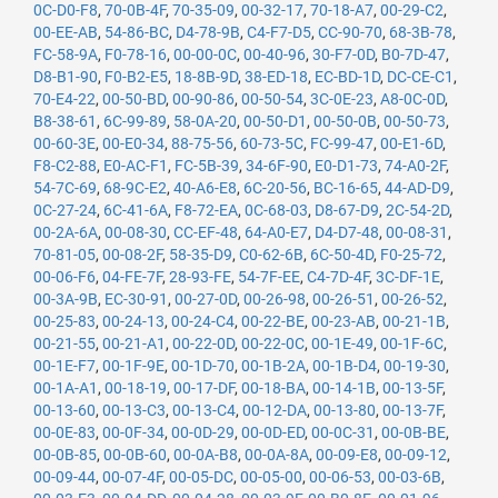
0C-D0-F8
,
70-0B-4F
,
70-35-09
,
00-32-17
,
70-18-A7
,
00-29-C2
,
00-EE-AB
,
54-86-BC
,
D4-78-9B
,
C4-F7-D5
,
CC-90-70
,
68-3B-78
,
FC-58-9A
,
F0-78-16
,
00-00-0C
,
00-40-96
,
30-F7-0D
,
B0-7D-47
,
D8-B1-90
,
F0-B2-E5
,
18-8B-9D
,
38-ED-18
,
EC-BD-1D
,
DC-CE-C1
,
70-E4-22
,
00-50-BD
,
00-90-86
,
00-50-54
,
3C-0E-23
,
A8-0C-0D
,
B8-38-61
,
6C-99-89
,
58-0A-20
,
00-50-D1
,
00-50-0B
,
00-50-73
,
00-60-3E
,
00-E0-34
,
88-75-56
,
60-73-5C
,
FC-99-47
,
00-E1-6D
,
F8-C2-88
,
E0-AC-F1
,
FC-5B-39
,
34-6F-90
,
E0-D1-73
,
74-A0-2F
,
54-7C-69
,
68-9C-E2
,
40-A6-E8
,
6C-20-56
,
BC-16-65
,
44-AD-D9
,
0C-27-24
,
6C-41-6A
,
F8-72-EA
,
0C-68-03
,
D8-67-D9
,
2C-54-2D
,
00-2A-6A
,
00-08-30
,
CC-EF-48
,
64-A0-E7
,
D4-D7-48
,
00-08-31
,
70-81-05
,
00-08-2F
,
58-35-D9
,
C0-62-6B
,
6C-50-4D
,
F0-25-72
,
00-06-F6
,
04-FE-7F
,
28-93-FE
,
54-7F-EE
,
C4-7D-4F
,
3C-DF-1E
,
00-3A-9B
,
EC-30-91
,
00-27-0D
,
00-26-98
,
00-26-51
,
00-26-52
,
00-25-83
,
00-24-13
,
00-24-C4
,
00-22-BE
,
00-23-AB
,
00-21-1B
,
00-21-55
,
00-21-A1
,
00-22-0D
,
00-22-0C
,
00-1E-49
,
00-1F-6C
,
00-1E-F7
,
00-1F-9E
,
00-1D-70
,
00-1B-2A
,
00-1B-D4
,
00-19-30
,
00-1A-A1
,
00-18-19
,
00-17-DF
,
00-18-BA
,
00-14-1B
,
00-13-5F
,
00-13-60
,
00-13-C3
,
00-13-C4
,
00-12-DA
,
00-13-80
,
00-13-7F
,
00-0E-83
,
00-0F-34
,
00-0D-29
,
00-0D-ED
,
00-0C-31
,
00-0B-BE
,
00-0B-85
,
00-0B-60
,
00-0A-B8
,
00-0A-8A
,
00-09-E8
,
00-09-12
,
00-09-44
,
00-07-4F
,
00-05-DC
,
00-05-00
,
00-06-53
,
00-03-6B
,