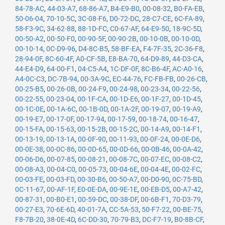
84-78-AC
,
44-03-A7
,
68-86-A7
,
B4-E9-B0
,
00-08-32
,
B0-FA-EB
,
50-06-04
,
70-10-5C
,
3C-08-F6
,
D0-72-DC
,
28-C7-CE
,
6C-FA-89
,
58-F3-9C
,
34-62-88
,
88-1D-FC
,
C0-67-AF
,
64-E9-50
,
18-9C-5D
,
00-50-A2
,
00-50-F0
,
00-90-5F
,
00-90-2B
,
00-10-0B
,
00-10-0D
,
00-10-14
,
0C-D9-96
,
D4-8C-B5
,
58-BF-EA
,
F4-7F-35
,
2C-36-F8
,
28-94-0F
,
8C-60-4F
,
A0-CF-5B
,
E8-BA-70
,
64-D9-89
,
44-D3-CA
,
44-E4-D9
,
64-00-F1
,
04-C5-A4
,
1C-DF-0F
,
8C-B6-4F
,
AC-A0-16
,
A4-0C-C3
,
DC-7B-94
,
00-3A-9C
,
EC-44-76
,
FC-FB-FB
,
00-26-CB
,
00-25-B5
,
00-26-0B
,
00-24-F9
,
00-24-98
,
00-23-34
,
00-22-56
,
00-22-55
,
00-23-04
,
00-1F-CA
,
00-1D-E6
,
00-1F-27
,
00-1D-45
,
00-1C-0E
,
00-1A-6C
,
00-1B-0D
,
00-1A-2F
,
00-19-07
,
00-19-A9
,
00-19-E7
,
00-17-0F
,
00-17-94
,
00-17-59
,
00-18-74
,
00-16-47
,
00-15-FA
,
00-15-63
,
00-15-2B
,
00-15-2C
,
00-14-A9
,
00-14-F1
,
00-13-19
,
00-13-1A
,
00-0F-90
,
00-11-93
,
00-0F-24
,
00-0E-D6
,
00-0E-38
,
00-0C-86
,
00-0D-65
,
00-0D-66
,
00-0B-46
,
00-0A-42
,
00-06-D6
,
00-07-85
,
00-08-21
,
00-08-7C
,
00-07-EC
,
00-08-C2
,
00-08-A3
,
00-04-C0
,
00-05-73
,
00-04-6E
,
00-04-4E
,
00-02-FC
,
00-03-FE
,
00-03-FD
,
00-30-B6
,
00-50-A7
,
00-D0-90
,
0C-75-BD
,
0C-11-67
,
00-AF-1F
,
E0-0E-DA
,
00-9E-1E
,
00-EB-D5
,
00-A7-42
,
00-87-31
,
00-B0-E1
,
00-59-DC
,
00-38-DF
,
00-6B-F1
,
70-D3-79
,
00-27-E3
,
70-6E-6D
,
40-01-7A
,
CC-5A-53
,
50-F7-22
,
00-BE-75
,
F8-7B-20
,
38-0E-4D
,
6C-DD-30
,
70-79-B3
,
DC-F7-19
,
B0-8B-CF
,