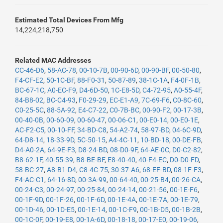
Estimated Total Devices From Mfg
14,224,218,750
Related MAC Addresses
CC-46-D6
,
58-AC-78
,
00-10-7B
,
00-90-6D
,
00-90-BF
,
00-50-80
,
F4-CF-E2
,
50-1C-BF
,
88-F0-31
,
50-87-89
,
38-1C-1A
,
F4-0F-1B
,
BC-67-1C
,
A0-EC-F9
,
D4-6D-50
,
1C-E8-5D
,
C4-72-95
,
A0-55-4F
,
84-B8-02
,
BC-C4-93
,
F0-29-29
,
EC-E1-A9
,
7C-69-F6
,
C0-8C-60
,
C0-25-5C
,
88-5A-92
,
E4-C7-22
,
C0-7B-BC
,
00-90-F2
,
00-17-3B
,
00-40-0B
,
00-60-09
,
00-60-47
,
00-06-C1
,
00-E0-14
,
00-E0-1E
,
AC-F2-C5
,
00-10-FF
,
34-BD-C8
,
54-A2-74
,
58-97-BD
,
04-6C-9D
,
64-D8-14
,
18-33-9D
,
5C-50-15
,
A4-4C-11
,
10-BD-18
,
00-DE-FB
,
D4-A0-2A
,
64-9E-F3
,
D8-24-BD
,
08-D0-9F
,
64-AE-0C
,
D0-C2-82
,
B8-62-1F
,
40-55-39
,
B8-BE-BF
,
E8-40-40
,
40-F4-EC
,
D0-D0-FD
,
58-BC-27
,
A8-B1-D4
,
C8-4C-75
,
30-37-A6
,
68-EF-BD
,
08-1F-F3
,
F4-AC-C1
,
64-16-8D
,
00-3A-99
,
00-64-40
,
00-25-B4
,
00-26-CA
,
00-24-C3
,
00-24-97
,
00-25-84
,
00-24-14
,
00-21-56
,
00-1E-F6
,
00-1F-9D
,
00-1F-26
,
00-1F-6D
,
00-1E-4A
,
00-1E-7A
,
00-1E-79
,
00-1D-46
,
00-1D-E5
,
00-1E-14
,
00-1C-F9
,
00-1B-D5
,
00-1B-2B
,
00-1C-0F
,
00-19-E8
,
00-1A-6D
,
00-18-18
,
00-17-E0
,
00-19-06
,