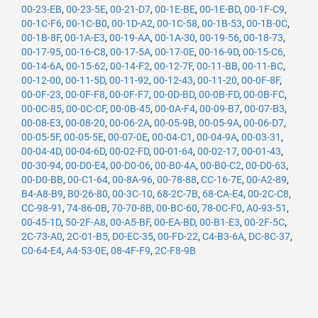
00-23-EB
,
00-23-5E
,
00-21-D7
,
00-1E-BE
,
00-1E-BD
,
00-1F-C9
,
00-1C-F6
,
00-1C-B0
,
00-1D-A2
,
00-1C-58
,
00-1B-53
,
00-1B-0C
,
00-1B-8F
,
00-1A-E3
,
00-19-AA
,
00-1A-30
,
00-19-56
,
00-18-73
,
00-17-95
,
00-16-C8
,
00-17-5A
,
00-17-0E
,
00-16-9D
,
00-15-C6
,
00-14-6A
,
00-15-62
,
00-14-F2
,
00-12-7F
,
00-11-BB
,
00-11-BC
,
00-12-00
,
00-11-5D
,
00-11-92
,
00-12-43
,
00-11-20
,
00-0F-8F
,
00-0F-23
,
00-0F-F8
,
00-0F-F7
,
00-0D-BD
,
00-0B-FD
,
00-0B-FC
,
00-0C-85
,
00-0C-CF
,
00-0B-45
,
00-0A-F4
,
00-09-B7
,
00-07-B3
,
00-08-E3
,
00-08-20
,
00-06-2A
,
00-05-9B
,
00-05-9A
,
00-06-D7
,
00-05-5F
,
00-05-5E
,
00-07-0E
,
00-04-C1
,
00-04-9A
,
00-03-31
,
00-04-4D
,
00-04-6D
,
00-02-FD
,
00-01-64
,
00-02-17
,
00-01-43
,
00-30-94
,
00-D0-E4
,
00-D0-06
,
00-B0-4A
,
00-B0-C2
,
00-D0-63
,
00-D0-BB
,
00-C1-64
,
00-8A-96
,
00-78-88
,
CC-16-7E
,
00-A2-89
,
B4-A8-B9
,
B0-26-80
,
00-3C-10
,
68-2C-7B
,
68-CA-E4
,
00-2C-C8
,
CC-98-91
,
74-86-0B
,
70-70-8B
,
00-BC-60
,
78-0C-F0
,
A0-93-51
,
00-45-1D
,
50-2F-A8
,
00-A5-BF
,
00-EA-BD
,
00-B1-E3
,
00-2F-5C
,
2C-73-A0
,
2C-01-B5
,
D0-EC-35
,
00-FD-22
,
C4-B3-6A
,
DC-8C-37
,
C0-64-E4
,
A4-53-0E
,
08-4F-F9
,
2C-F8-9B