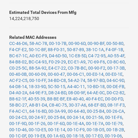
Estimated Total Devices From Mfg
14,224,218,750
Related MAC Addresses
CC-46-D6
,
58-AC-78
,
00-10-7B
,
00-90-6D
,
00-90-BF
,
00-50-80
,
F4-CF-E2
,
50-1C-BF
,
88-F0-31
,
50-87-89
,
38-1C-1A
,
F4-0F-1B
,
BC-67-1C
,
A0-EC-F9
,
D4-6D-50
,
1C-E8-5D
,
C4-72-95
,
A0-55-4F
,
84-B8-02
,
BC-C4-93
,
F0-29-29
,
EC-E1-A9
,
7C-69-F6
,
C0-8C-60
,
C0-25-5C
,
88-5A-92
,
E4-C7-22
,
C0-7B-BC
,
00-90-F2
,
00-17-3B
,
00-40-0B
,
00-60-09
,
00-60-47
,
00-06-C1
,
00-E0-14
,
00-E0-1E
,
AC-F2-C5
,
00-10-FF
,
34-BD-C8
,
54-A2-74
,
58-97-BD
,
04-6C-9D
,
64-D8-14
,
18-33-9D
,
5C-50-15
,
A4-4C-11
,
10-BD-18
,
00-DE-FB
,
D4-A0-2A
,
64-9E-F3
,
D8-24-BD
,
08-D0-9F
,
64-AE-0C
,
D0-C2-82
,
B8-62-1F
,
40-55-39
,
B8-BE-BF
,
E8-40-40
,
40-F4-EC
,
D0-D0-FD
,
58-BC-27
,
A8-B1-D4
,
C8-4C-75
,
30-37-A6
,
68-EF-BD
,
08-1F-F3
,
F4-AC-C1
,
64-16-8D
,
00-3A-99
,
00-64-40
,
00-25-B4
,
00-26-CA
,
00-24-C3
,
00-24-97
,
00-25-84
,
00-24-14
,
00-21-56
,
00-1E-F6
,
00-1F-9D
,
00-1F-26
,
00-1F-6D
,
00-1E-4A
,
00-1E-7A
,
00-1E-79
,
00-1D-46
,
00-1D-E5
,
00-1E-14
,
00-1C-F9
,
00-1B-D5
,
00-1B-2B
,
00-1C-0F
,
00-19-E8
,
00-1A-6D
,
00-18-18
,
00-17-E0
,
00-19-06
,