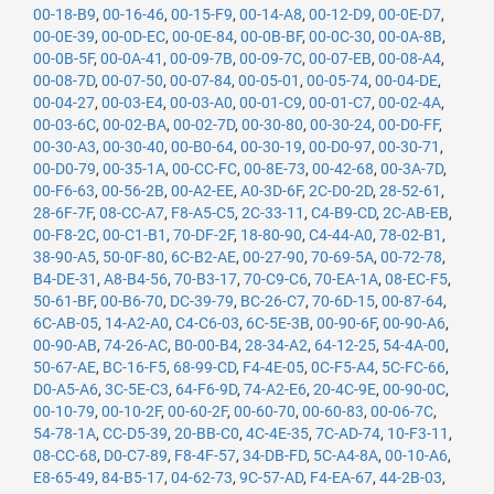
00-18-B9
,
00-16-46
,
00-15-F9
,
00-14-A8
,
00-12-D9
,
00-0E-D7
,
00-0E-39
,
00-0D-EC
,
00-0E-84
,
00-0B-BF
,
00-0C-30
,
00-0A-8B
,
00-0B-5F
,
00-0A-41
,
00-09-7B
,
00-09-7C
,
00-07-EB
,
00-08-A4
,
00-08-7D
,
00-07-50
,
00-07-84
,
00-05-01
,
00-05-74
,
00-04-DE
,
00-04-27
,
00-03-E4
,
00-03-A0
,
00-01-C9
,
00-01-C7
,
00-02-4A
,
00-03-6C
,
00-02-BA
,
00-02-7D
,
00-30-80
,
00-30-24
,
00-D0-FF
,
00-30-A3
,
00-30-40
,
00-B0-64
,
00-30-19
,
00-D0-97
,
00-30-71
,
00-D0-79
,
00-35-1A
,
00-CC-FC
,
00-8E-73
,
00-42-68
,
00-3A-7D
,
00-F6-63
,
00-56-2B
,
00-A2-EE
,
A0-3D-6F
,
2C-D0-2D
,
28-52-61
,
28-6F-7F
,
08-CC-A7
,
F8-A5-C5
,
2C-33-11
,
C4-B9-CD
,
2C-AB-EB
,
00-F8-2C
,
00-C1-B1
,
70-DF-2F
,
18-80-90
,
C4-44-A0
,
78-02-B1
,
38-90-A5
,
50-0F-80
,
6C-B2-AE
,
00-27-90
,
70-69-5A
,
00-72-78
,
B4-DE-31
,
A8-B4-56
,
70-B3-17
,
70-C9-C6
,
70-EA-1A
,
08-EC-F5
,
50-61-BF
,
00-B6-70
,
DC-39-79
,
BC-26-C7
,
70-6D-15
,
00-87-64
,
6C-AB-05
,
14-A2-A0
,
C4-C6-03
,
6C-5E-3B
,
00-90-6F
,
00-90-A6
,
00-90-AB
,
74-26-AC
,
B0-00-B4
,
28-34-A2
,
64-12-25
,
54-4A-00
,
50-67-AE
,
BC-16-F5
,
68-99-CD
,
F4-4E-05
,
0C-F5-A4
,
5C-FC-66
,
D0-A5-A6
,
3C-5E-C3
,
64-F6-9D
,
74-A2-E6
,
20-4C-9E
,
00-90-0C
,
00-10-79
,
00-10-2F
,
00-60-2F
,
00-60-70
,
00-60-83
,
00-06-7C
,
54-78-1A
,
CC-D5-39
,
20-BB-C0
,
4C-4E-35
,
7C-AD-74
,
10-F3-11
,
08-CC-68
,
D0-C7-89
,
F8-4F-57
,
34-DB-FD
,
5C-A4-8A
,
00-10-A6
,
E8-65-49
,
84-B5-17
,
04-62-73
,
9C-57-AD
,
F4-EA-67
,
44-2B-03
,