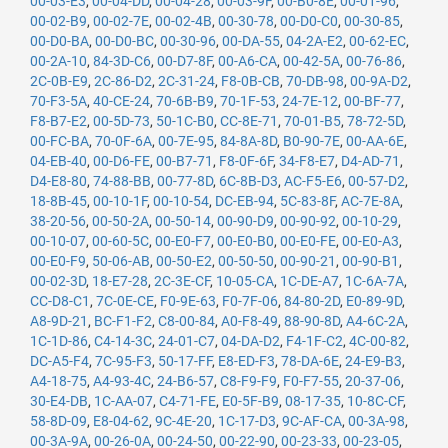
00-03-E3
,
00-04-DD
,
00-04-28
,
00-03-9F
,
00-B0-8E
,
00-01-96
,
00-02-B9
,
00-02-7E
,
00-02-4B
,
00-30-78
,
00-D0-C0
,
00-30-85
,
00-D0-BA
,
00-D0-BC
,
00-30-96
,
00-DA-55
,
04-2A-E2
,
00-62-EC
,
00-2A-10
,
84-3D-C6
,
00-D7-8F
,
00-A6-CA
,
00-42-5A
,
00-76-86
,
2C-0B-E9
,
2C-86-D2
,
2C-31-24
,
F8-0B-CB
,
70-DB-98
,
00-9A-D2
,
70-F3-5A
,
40-CE-24
,
70-6B-B9
,
70-1F-53
,
24-7E-12
,
00-BF-77
,
F8-B7-E2
,
00-5D-73
,
50-1C-B0
,
CC-8E-71
,
70-01-B5
,
78-72-5D
,
00-FC-BA
,
70-0F-6A
,
00-7E-95
,
84-8A-8D
,
B0-90-7E
,
00-AA-6E
,
04-EB-40
,
00-D6-FE
,
00-B7-71
,
F8-0F-6F
,
34-F8-E7
,
D4-AD-71
,
D4-E8-80
,
74-88-BB
,
00-77-8D
,
6C-8B-D3
,
AC-F5-E6
,
00-57-D2
,
18-8B-45
,
00-10-1F
,
00-10-54
,
DC-EB-94
,
5C-83-8F
,
AC-7E-8A
,
38-20-56
,
00-50-2A
,
00-50-14
,
00-90-D9
,
00-90-92
,
00-10-29
,
00-10-07
,
00-60-5C
,
00-E0-F7
,
00-E0-B0
,
00-E0-FE
,
00-E0-A3
,
00-E0-F9
,
50-06-AB
,
00-50-E2
,
00-50-50
,
00-90-21
,
00-90-B1
,
00-02-3D
,
18-E7-28
,
2C-3E-CF
,
10-05-CA
,
1C-DE-A7
,
1C-6A-7A
,
CC-D8-C1
,
7C-0E-CE
,
F0-9E-63
,
F0-7F-06
,
84-80-2D
,
E0-89-9D
,
A8-9D-21
,
BC-F1-F2
,
C8-00-84
,
A0-F8-49
,
88-90-8D
,
A4-6C-2A
,
1C-1D-86
,
C4-14-3C
,
24-01-C7
,
04-DA-D2
,
F4-1F-C2
,
4C-00-82
,
DC-A5-F4
,
7C-95-F3
,
50-17-FF
,
E8-ED-F3
,
78-DA-6E
,
24-E9-B3
,
A4-18-75
,
A4-93-4C
,
24-B6-57
,
C8-F9-F9
,
F0-F7-55
,
20-37-06
,
30-E4-DB
,
1C-AA-07
,
C4-71-FE
,
E0-5F-B9
,
08-17-35
,
10-8C-CF
,
58-8D-09
,
E8-04-62
,
9C-4E-20
,
1C-17-D3
,
9C-AF-CA
,
00-3A-98
,
00-3A-9A
,
00-26-0A
,
00-24-50
,
00-22-90
,
00-23-33
,
00-23-05
,