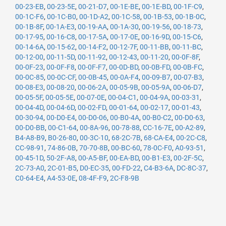
00-23-EB
,
00-23-5E
,
00-21-D7
,
00-1E-BE
,
00-1E-BD
,
00-1F-C9
,
00-1C-F6
,
00-1C-B0
,
00-1D-A2
,
00-1C-58
,
00-1B-53
,
00-1B-0C
,
00-1B-8F
,
00-1A-E3
,
00-19-AA
,
00-1A-30
,
00-19-56
,
00-18-73
,
00-17-95
,
00-16-C8
,
00-17-5A
,
00-17-0E
,
00-16-9D
,
00-15-C6
,
00-14-6A
,
00-15-62
,
00-14-F2
,
00-12-7F
,
00-11-BB
,
00-11-BC
,
00-12-00
,
00-11-5D
,
00-11-92
,
00-12-43
,
00-11-20
,
00-0F-8F
,
00-0F-23
,
00-0F-F8
,
00-0F-F7
,
00-0D-BD
,
00-0B-FD
,
00-0B-FC
,
00-0C-85
,
00-0C-CF
,
00-0B-45
,
00-0A-F4
,
00-09-B7
,
00-07-B3
,
00-08-E3
,
00-08-20
,
00-06-2A
,
00-05-9B
,
00-05-9A
,
00-06-D7
,
00-05-5F
,
00-05-5E
,
00-07-0E
,
00-04-C1
,
00-04-9A
,
00-03-31
,
00-04-4D
,
00-04-6D
,
00-02-FD
,
00-01-64
,
00-02-17
,
00-01-43
,
00-30-94
,
00-D0-E4
,
00-D0-06
,
00-B0-4A
,
00-B0-C2
,
00-D0-63
,
00-D0-BB
,
00-C1-64
,
00-8A-96
,
00-78-88
,
CC-16-7E
,
00-A2-89
,
B4-A8-B9
,
B0-26-80
,
00-3C-10
,
68-2C-7B
,
68-CA-E4
,
00-2C-C8
,
CC-98-91
,
74-86-0B
,
70-70-8B
,
00-BC-60
,
78-0C-F0
,
A0-93-51
,
00-45-1D
,
50-2F-A8
,
00-A5-BF
,
00-EA-BD
,
00-B1-E3
,
00-2F-5C
,
2C-73-A0
,
2C-01-B5
,
D0-EC-35
,
00-FD-22
,
C4-B3-6A
,
DC-8C-37
,
C0-64-E4
,
A4-53-0E
,
08-4F-F9
,
2C-F8-9B