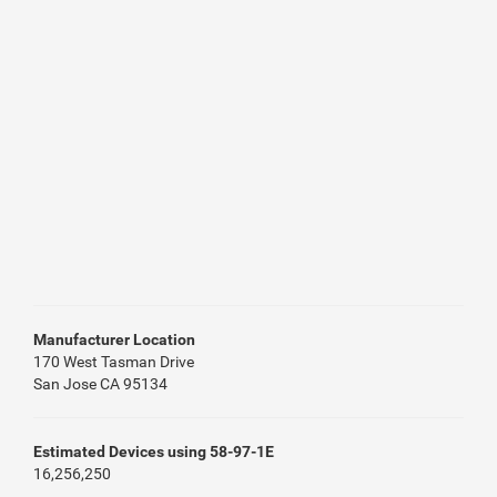
Manufacturer Location
170 West Tasman Drive
San Jose CA 95134
Estimated Devices using 58-97-1E
16,256,250