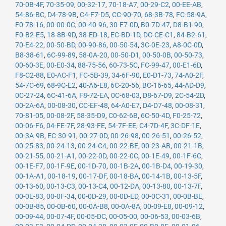
70-0B-4F
,
70-35-09
,
00-32-17
,
70-18-A7
,
00-29-C2
,
00-EE-AB
,
54-86-BC
,
D4-78-9B
,
C4-F7-D5
,
CC-90-70
,
68-3B-78
,
FC-58-9A
,
F0-78-16
,
00-00-0C
,
00-40-96
,
30-F7-0D
,
B0-7D-47
,
D8-B1-90
,
F0-B2-E5
,
18-8B-9D
,
38-ED-18
,
EC-BD-1D
,
DC-CE-C1
,
84-B2-61
,
70-E4-22
,
00-50-BD
,
00-90-86
,
00-50-54
,
3C-0E-23
,
A8-0C-0D
,
B8-38-61
,
6C-99-89
,
58-0A-20
,
00-50-D1
,
00-50-0B
,
00-50-73
,
00-60-3E
,
00-E0-34
,
88-75-56
,
60-73-5C
,
FC-99-47
,
00-E1-6D
,
F8-C2-88
,
E0-AC-F1
,
FC-5B-39
,
34-6F-90
,
E0-D1-73
,
74-A0-2F
,
54-7C-69
,
68-9C-E2
,
40-A6-E8
,
6C-20-56
,
BC-16-65
,
44-AD-D9
,
0C-27-24
,
6C-41-6A
,
F8-72-EA
,
0C-68-03
,
D8-67-D9
,
2C-54-2D
,
00-2A-6A
,
00-08-30
,
CC-EF-48
,
64-A0-E7
,
D4-D7-48
,
00-08-31
,
70-81-05
,
00-08-2F
,
58-35-D9
,
C0-62-6B
,
6C-50-4D
,
F0-25-72
,
00-06-F6
,
04-FE-7F
,
28-93-FE
,
54-7F-EE
,
C4-7D-4F
,
3C-DF-1E
,
00-3A-9B
,
EC-30-91
,
00-27-0D
,
00-26-98
,
00-26-51
,
00-26-52
,
00-25-83
,
00-24-13
,
00-24-C4
,
00-22-BE
,
00-23-AB
,
00-21-1B
,
00-21-55
,
00-21-A1
,
00-22-0D
,
00-22-0C
,
00-1E-49
,
00-1F-6C
,
00-1E-F7
,
00-1F-9E
,
00-1D-70
,
00-1B-2A
,
00-1B-D4
,
00-19-30
,
00-1A-A1
,
00-18-19
,
00-17-DF
,
00-18-BA
,
00-14-1B
,
00-13-5F
,
00-13-60
,
00-13-C3
,
00-13-C4
,
00-12-DA
,
00-13-80
,
00-13-7F
,
00-0E-83
,
00-0F-34
,
00-0D-29
,
00-0D-ED
,
00-0C-31
,
00-0B-BE
,
00-0B-85
,
00-0B-60
,
00-0A-B8
,
00-0A-8A
,
00-09-E8
,
00-09-12
,
00-09-44
,
00-07-4F
,
00-05-DC
,
00-05-00
,
00-06-53
,
00-03-6B
,