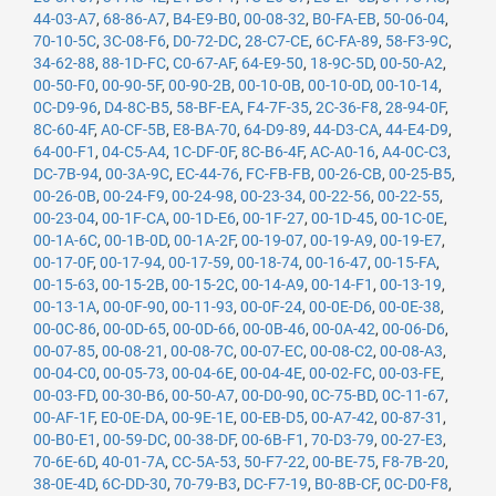
44-03-A7
,
68-86-A7
,
B4-E9-B0
,
00-08-32
,
B0-FA-EB
,
50-06-04
,
70-10-5C
,
3C-08-F6
,
D0-72-DC
,
28-C7-CE
,
6C-FA-89
,
58-F3-9C
,
34-62-88
,
88-1D-FC
,
C0-67-AF
,
64-E9-50
,
18-9C-5D
,
00-50-A2
,
00-50-F0
,
00-90-5F
,
00-90-2B
,
00-10-0B
,
00-10-0D
,
00-10-14
,
0C-D9-96
,
D4-8C-B5
,
58-BF-EA
,
F4-7F-35
,
2C-36-F8
,
28-94-0F
,
8C-60-4F
,
A0-CF-5B
,
E8-BA-70
,
64-D9-89
,
44-D3-CA
,
44-E4-D9
,
64-00-F1
,
04-C5-A4
,
1C-DF-0F
,
8C-B6-4F
,
AC-A0-16
,
A4-0C-C3
,
DC-7B-94
,
00-3A-9C
,
EC-44-76
,
FC-FB-FB
,
00-26-CB
,
00-25-B5
,
00-26-0B
,
00-24-F9
,
00-24-98
,
00-23-34
,
00-22-56
,
00-22-55
,
00-23-04
,
00-1F-CA
,
00-1D-E6
,
00-1F-27
,
00-1D-45
,
00-1C-0E
,
00-1A-6C
,
00-1B-0D
,
00-1A-2F
,
00-19-07
,
00-19-A9
,
00-19-E7
,
00-17-0F
,
00-17-94
,
00-17-59
,
00-18-74
,
00-16-47
,
00-15-FA
,
00-15-63
,
00-15-2B
,
00-15-2C
,
00-14-A9
,
00-14-F1
,
00-13-19
,
00-13-1A
,
00-0F-90
,
00-11-93
,
00-0F-24
,
00-0E-D6
,
00-0E-38
,
00-0C-86
,
00-0D-65
,
00-0D-66
,
00-0B-46
,
00-0A-42
,
00-06-D6
,
00-07-85
,
00-08-21
,
00-08-7C
,
00-07-EC
,
00-08-C2
,
00-08-A3
,
00-04-C0
,
00-05-73
,
00-04-6E
,
00-04-4E
,
00-02-FC
,
00-03-FE
,
00-03-FD
,
00-30-B6
,
00-50-A7
,
00-D0-90
,
0C-75-BD
,
0C-11-67
,
00-AF-1F
,
E0-0E-DA
,
00-9E-1E
,
00-EB-D5
,
00-A7-42
,
00-87-31
,
00-B0-E1
,
00-59-DC
,
00-38-DF
,
00-6B-F1
,
70-D3-79
,
00-27-E3
,
70-6E-6D
,
40-01-7A
,
CC-5A-53
,
50-F7-22
,
00-BE-75
,
F8-7B-20
,
38-0E-4D
,
6C-DD-30
,
70-79-B3
,
DC-F7-19
,
B0-8B-CF
,
0C-D0-F8
,