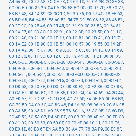
A4-56-30
,
50-57-A8
,
3C-CE-73
,
C4-64-13
,
70-CA-9B
,
2C-3F-38
,
6C-9C-ED
,
0C-85-25
,
C4-0A-CB
,
68-BC-0C
,
00-07-7D
,
88-F0-77
,
E8-B7-48
,
B4-14-89
,
C8-9C-1D
,
50-3D-E5
,
D0-57-4C
,
18-EF-63
,
68-BD-AB
,
B4-A4-E3
,
F8-66-F2
,
54-75-D0
,
EC-C8-82
,
88-43-E1
,
00-27-0C
,
00-25-46
,
00-25-45
,
00-26-99
,
00-23-EA
,
00-24-51
,
00-24-F7
,
00-23-AC
,
00-22-91
,
00-22-BD
,
00-23-5D
,
00-21-1C
,
00-21-A0
,
00-21-D8
,
00-1E-13
,
00-1C-B1
,
00-1D-A1
,
00-1D-71
,
00-1A-E2
,
00-1B-90
,
00-1B-54
,
00-1C-57
,
00-19-55
,
00-19-2F
,
00-1A-A2
,
00-15-C7
,
00-16-9C
,
00-16-C7
,
00-14-1C
,
00-14-69
,
00-12-80
,
00-11-5C
,
00-12-01
,
00-12-44
,
00-11-21
,
00-0F-35
,
00-0C-CE
,
00-0D-BC
,
00-0D-28
,
00-0A-F3
,
00-09-E9
,
00-0A-B7
,
00-09-B6
,
00-09-11
,
00-09-43
,
00-08-E2
,
00-07-B4
,
00-06-28
,
00-05-31
,
00-05-32
,
00-06-52
,
00-07-0D
,
00-05-DD
,
00-03-32
,
00-04-9B
,
00-01-97
,
00-02-16
,
00-30-7B
,
00-01-63
,
00-01-42
,
00-D0-58
,
00-50-3E
,
00-D0-D3
,
00-30-F2
,
00-F2-8B
,
00-C8-8B
,
00-CA-E5
,
00-6C-BC
,
00-5F-86
,
00-81-C4
,
94-D4-69
,
D4-2C-44
,
A0-E0-AF
,
70-7D-B9
,
EC-1D-8B
,
4C-77-6D
,
F4-DB-E6
,
00-B8-B3
,
CC-70-ED
,
D4-C9-3C
,
4C-BC-48
,
D4-6A-35
,
08-96-AD
,
2C-5A-0F
,
00-A3-8E
,
00-A3-D1
,
A0-23-9F
,
78-BC-1A
,
28-AC-9E
,
6C-6C-D3
,
2C-4F-52
,
5C-5A-C7
,
D4-AD-BD
,
30-8B-B2
,
08-4F-A9
,
00-FE-C8
,
00-41-D2
,
00-50-53
,
00-50-0F
,
00-E0-4F
,
00-10-11
,
00-10-F6
,
80-E0-1D
,
80-E8-6F
,
E4-AA-5D
,
B0-AA-77
,
78-BA-F9
,
00-E0-8F
,
20-3A-07
,
34-A8-4E
,
E4-D3-F1
,
1C-E6-C7
,
E0-2F-6D
,
84-78-AC
,