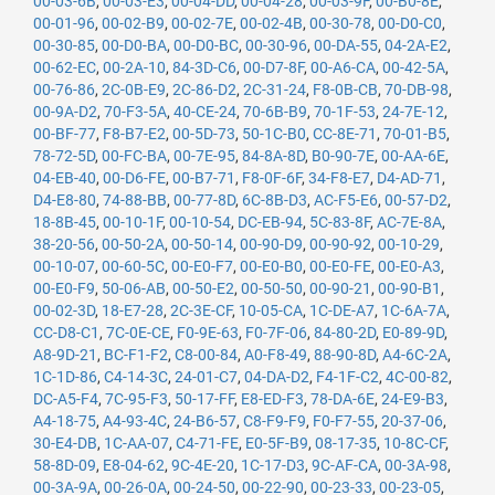
00-03-6B
,
00-03-E3
,
00-04-DD
,
00-04-28
,
00-03-9F
,
00-B0-8E
,
00-01-96
,
00-02-B9
,
00-02-7E
,
00-02-4B
,
00-30-78
,
00-D0-C0
,
00-30-85
,
00-D0-BA
,
00-D0-BC
,
00-30-96
,
00-DA-55
,
04-2A-E2
,
00-62-EC
,
00-2A-10
,
84-3D-C6
,
00-D7-8F
,
00-A6-CA
,
00-42-5A
,
00-76-86
,
2C-0B-E9
,
2C-86-D2
,
2C-31-24
,
F8-0B-CB
,
70-DB-98
,
00-9A-D2
,
70-F3-5A
,
40-CE-24
,
70-6B-B9
,
70-1F-53
,
24-7E-12
,
00-BF-77
,
F8-B7-E2
,
00-5D-73
,
50-1C-B0
,
CC-8E-71
,
70-01-B5
,
78-72-5D
,
00-FC-BA
,
00-7E-95
,
84-8A-8D
,
B0-90-7E
,
00-AA-6E
,
04-EB-40
,
00-D6-FE
,
00-B7-71
,
F8-0F-6F
,
34-F8-E7
,
D4-AD-71
,
D4-E8-80
,
74-88-BB
,
00-77-8D
,
6C-8B-D3
,
AC-F5-E6
,
00-57-D2
,
18-8B-45
,
00-10-1F
,
00-10-54
,
DC-EB-94
,
5C-83-8F
,
AC-7E-8A
,
38-20-56
,
00-50-2A
,
00-50-14
,
00-90-D9
,
00-90-92
,
00-10-29
,
00-10-07
,
00-60-5C
,
00-E0-F7
,
00-E0-B0
,
00-E0-FE
,
00-E0-A3
,
00-E0-F9
,
50-06-AB
,
00-50-E2
,
00-50-50
,
00-90-21
,
00-90-B1
,
00-02-3D
,
18-E7-28
,
2C-3E-CF
,
10-05-CA
,
1C-DE-A7
,
1C-6A-7A
,
CC-D8-C1
,
7C-0E-CE
,
F0-9E-63
,
F0-7F-06
,
84-80-2D
,
E0-89-9D
,
A8-9D-21
,
BC-F1-F2
,
C8-00-84
,
A0-F8-49
,
88-90-8D
,
A4-6C-2A
,
1C-1D-86
,
C4-14-3C
,
24-01-C7
,
04-DA-D2
,
F4-1F-C2
,
4C-00-82
,
DC-A5-F4
,
7C-95-F3
,
50-17-FF
,
E8-ED-F3
,
78-DA-6E
,
24-E9-B3
,
A4-18-75
,
A4-93-4C
,
24-B6-57
,
C8-F9-F9
,
F0-F7-55
,
20-37-06
,
30-E4-DB
,
1C-AA-07
,
C4-71-FE
,
E0-5F-B9
,
08-17-35
,
10-8C-CF
,
58-8D-09
,
E8-04-62
,
9C-4E-20
,
1C-17-D3
,
9C-AF-CA
,
00-3A-98
,
00-3A-9A
,
00-26-0A
,
00-24-50
,
00-22-90
,
00-23-33
,
00-23-05
,