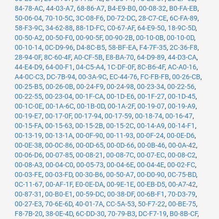
84-78-AC
,
44-03-A7
,
68-86-A7
,
B4-E9-B0
,
00-08-32
,
B0-FA-EB
,
50-06-04
,
70-10-5C
,
3C-08-F6
,
D0-72-DC
,
28-C7-CE
,
6C-FA-89
,
58-F3-9C
,
34-62-88
,
88-1D-FC
,
C0-67-AF
,
64-E9-50
,
18-9C-5D
,
00-50-A2
,
00-50-F0
,
00-90-5F
,
00-90-2B
,
00-10-0B
,
00-10-0D
,
00-10-14
,
0C-D9-96
,
D4-8C-B5
,
58-BF-EA
,
F4-7F-35
,
2C-36-F8
,
28-94-0F
,
8C-60-4F
,
A0-CF-5B
,
E8-BA-70
,
64-D9-89
,
44-D3-CA
,
44-E4-D9
,
64-00-F1
,
04-C5-A4
,
1C-DF-0F
,
8C-B6-4F
,
AC-A0-16
,
A4-0C-C3
,
DC-7B-94
,
00-3A-9C
,
EC-44-76
,
FC-FB-FB
,
00-26-CB
,
00-25-B5
,
00-26-0B
,
00-24-F9
,
00-24-98
,
00-23-34
,
00-22-56
,
00-22-55
,
00-23-04
,
00-1F-CA
,
00-1D-E6
,
00-1F-27
,
00-1D-45
,
00-1C-0E
,
00-1A-6C
,
00-1B-0D
,
00-1A-2F
,
00-19-07
,
00-19-A9
,
00-19-E7
,
00-17-0F
,
00-17-94
,
00-17-59
,
00-18-74
,
00-16-47
,
00-15-FA
,
00-15-63
,
00-15-2B
,
00-15-2C
,
00-14-A9
,
00-14-F1
,
00-13-19
,
00-13-1A
,
00-0F-90
,
00-11-93
,
00-0F-24
,
00-0E-D6
,
00-0E-38
,
00-0C-86
,
00-0D-65
,
00-0D-66
,
00-0B-46
,
00-0A-42
,
00-06-D6
,
00-07-85
,
00-08-21
,
00-08-7C
,
00-07-EC
,
00-08-C2
,
00-08-A3
,
00-04-C0
,
00-05-73
,
00-04-6E
,
00-04-4E
,
00-02-FC
,
00-03-FE
,
00-03-FD
,
00-30-B6
,
00-50-A7
,
00-D0-90
,
0C-75-BD
,
0C-11-67
,
00-AF-1F
,
E0-0E-DA
,
00-9E-1E
,
00-EB-D5
,
00-A7-42
,
00-87-31
,
00-B0-E1
,
00-59-DC
,
00-38-DF
,
00-6B-F1
,
70-D3-79
,
00-27-E3
,
70-6E-6D
,
40-01-7A
,
CC-5A-53
,
50-F7-22
,
00-BE-75
,
F8-7B-20
,
38-0E-4D
,
6C-DD-30
,
70-79-B3
,
DC-F7-19
,
B0-8B-CF
,