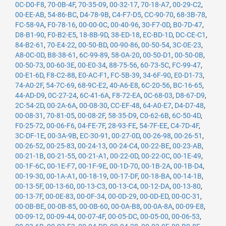
0C-D0-F8
,
70-0B-4F
,
70-35-09
,
00-32-17
,
70-18-A7
,
00-29-C2
,
00-EE-AB
,
54-86-BC
,
D4-78-9B
,
C4-F7-D5
,
CC-90-70
,
68-3B-78
,
FC-58-9A
,
F0-78-16
,
00-00-0C
,
00-40-96
,
30-F7-0D
,
B0-7D-47
,
D8-B1-90
,
F0-B2-E5
,
18-8B-9D
,
38-ED-18
,
EC-BD-1D
,
DC-CE-C1
,
84-B2-61
,
70-E4-22
,
00-50-BD
,
00-90-86
,
00-50-54
,
3C-0E-23
,
A8-0C-0D
,
B8-38-61
,
6C-99-89
,
58-0A-20
,
00-50-D1
,
00-50-0B
,
00-50-73
,
00-60-3E
,
00-E0-34
,
88-75-56
,
60-73-5C
,
FC-99-47
,
00-E1-6D
,
F8-C2-88
,
E0-AC-F1
,
FC-5B-39
,
34-6F-90
,
E0-D1-73
,
74-A0-2F
,
54-7C-69
,
68-9C-E2
,
40-A6-E8
,
6C-20-56
,
BC-16-65
,
44-AD-D9
,
0C-27-24
,
6C-41-6A
,
F8-72-EA
,
0C-68-03
,
D8-67-D9
,
2C-54-2D
,
00-2A-6A
,
00-08-30
,
CC-EF-48
,
64-A0-E7
,
D4-D7-48
,
00-08-31
,
70-81-05
,
00-08-2F
,
58-35-D9
,
C0-62-6B
,
6C-50-4D
,
F0-25-72
,
00-06-F6
,
04-FE-7F
,
28-93-FE
,
54-7F-EE
,
C4-7D-4F
,
3C-DF-1E
,
00-3A-9B
,
EC-30-91
,
00-27-0D
,
00-26-98
,
00-26-51
,
00-26-52
,
00-25-83
,
00-24-13
,
00-24-C4
,
00-22-BE
,
00-23-AB
,
00-21-1B
,
00-21-55
,
00-21-A1
,
00-22-0D
,
00-22-0C
,
00-1E-49
,
00-1F-6C
,
00-1E-F7
,
00-1F-9E
,
00-1D-70
,
00-1B-2A
,
00-1B-D4
,
00-19-30
,
00-1A-A1
,
00-18-19
,
00-17-DF
,
00-18-BA
,
00-14-1B
,
00-13-5F
,
00-13-60
,
00-13-C3
,
00-13-C4
,
00-12-DA
,
00-13-80
,
00-13-7F
,
00-0E-83
,
00-0F-34
,
00-0D-29
,
00-0D-ED
,
00-0C-31
,
00-0B-BE
,
00-0B-85
,
00-0B-60
,
00-0A-B8
,
00-0A-8A
,
00-09-E8
,
00-09-12
,
00-09-44
,
00-07-4F
,
00-05-DC
,
00-05-00
,
00-06-53
,