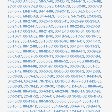
44-2B-03
,
A4-56-30
,
50-57-A8
,
3C-CE-73
,
C4-64-13
,
70-CA-9B
,
2C-3F-38
,
6C-9C-ED
,
0C-85-25
,
C4-0A-CB
,
68-BC-0C
,
00-07-7D
,
88-F0-77
,
E8-B7-48
,
B4-14-89
,
C8-9C-1D
,
50-3D-E5
,
D0-57-4C
,
18-EF-63
,
68-BD-AB
,
B4-A4-E3
,
F8-66-F2
,
54-75-D0
,
EC-C8-82
,
88-43-E1
,
00-27-0C
,
00-25-46
,
00-25-45
,
00-26-99
,
00-23-EA
,
00-24-51
,
00-24-F7
,
00-23-AC
,
00-22-91
,
00-22-BD
,
00-23-5D
,
00-21-1C
,
00-21-A0
,
00-21-D8
,
00-1E-13
,
00-1C-B1
,
00-1D-A1
,
00-1D-71
,
00-1A-E2
,
00-1B-90
,
00-1B-54
,
00-1C-57
,
00-19-55
,
00-19-2F
,
00-1A-A2
,
00-15-C7
,
00-16-9C
,
00-16-C7
,
00-14-1C
,
00-14-69
,
00-12-80
,
00-11-5C
,
00-12-01
,
00-12-44
,
00-11-21
,
00-0F-35
,
00-0C-CE
,
00-0D-BC
,
00-0D-28
,
00-0A-F3
,
00-09-E9
,
00-0A-B7
,
00-09-B6
,
00-09-11
,
00-09-43
,
00-08-E2
,
00-07-B4
,
00-06-28
,
00-05-31
,
00-05-32
,
00-06-52
,
00-07-0D
,
00-05-DD
,
00-03-32
,
00-04-9B
,
00-01-97
,
00-02-16
,
00-30-7B
,
00-01-63
,
00-01-42
,
00-D0-58
,
00-50-3E
,
00-D0-D3
,
00-30-F2
,
00-F2-8B
,
00-C8-8B
,
00-CA-E5
,
00-6C-BC
,
00-5F-86
,
00-81-C4
,
94-D4-69
,
D4-2C-44
,
A0-E0-AF
,
70-7D-B9
,
EC-1D-8B
,
4C-77-6D
,
F4-DB-E6
,
00-B8-B3
,
CC-70-ED
,
D4-C9-3C
,
4C-BC-48
,
D4-6A-35
,
08-96-AD
,
2C-5A-0F
,
00-A3-8E
,
00-A3-D1
,
A0-23-9F
,
78-BC-1A
,
28-AC-9E
,
6C-6C-D3
,
2C-4F-52
,
5C-5A-C7
,
D4-AD-BD
,
30-8B-B2
,
08-4F-A9
,
00-FE-C8
,
00-41-D2
,
00-50-53
,
00-50-0F
,
00-E0-4F
,
00-10-11
,
00-10-F6
,
80-E0-1D
,
80-E8-6F
,
E4-AA-5D
,
B0-AA-77
,
78-BA-F9
,
00-E0-8F
,
20-3A-07
,
34-A8-4E
,
E4-D3-F1
,
1C-E6-C7
,
E0-2F-6D
,