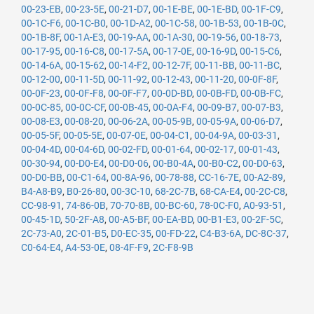
00-23-EB
,
00-23-5E
,
00-21-D7
,
00-1E-BE
,
00-1E-BD
,
00-1F-C9
,
00-1C-F6
,
00-1C-B0
,
00-1D-A2
,
00-1C-58
,
00-1B-53
,
00-1B-0C
,
00-1B-8F
,
00-1A-E3
,
00-19-AA
,
00-1A-30
,
00-19-56
,
00-18-73
,
00-17-95
,
00-16-C8
,
00-17-5A
,
00-17-0E
,
00-16-9D
,
00-15-C6
,
00-14-6A
,
00-15-62
,
00-14-F2
,
00-12-7F
,
00-11-BB
,
00-11-BC
,
00-12-00
,
00-11-5D
,
00-11-92
,
00-12-43
,
00-11-20
,
00-0F-8F
,
00-0F-23
,
00-0F-F8
,
00-0F-F7
,
00-0D-BD
,
00-0B-FD
,
00-0B-FC
,
00-0C-85
,
00-0C-CF
,
00-0B-45
,
00-0A-F4
,
00-09-B7
,
00-07-B3
,
00-08-E3
,
00-08-20
,
00-06-2A
,
00-05-9B
,
00-05-9A
,
00-06-D7
,
00-05-5F
,
00-05-5E
,
00-07-0E
,
00-04-C1
,
00-04-9A
,
00-03-31
,
00-04-4D
,
00-04-6D
,
00-02-FD
,
00-01-64
,
00-02-17
,
00-01-43
,
00-30-94
,
00-D0-E4
,
00-D0-06
,
00-B0-4A
,
00-B0-C2
,
00-D0-63
,
00-D0-BB
,
00-C1-64
,
00-8A-96
,
00-78-88
,
CC-16-7E
,
00-A2-89
,
B4-A8-B9
,
B0-26-80
,
00-3C-10
,
68-2C-7B
,
68-CA-E4
,
00-2C-C8
,
CC-98-91
,
74-86-0B
,
70-70-8B
,
00-BC-60
,
78-0C-F0
,
A0-93-51
,
00-45-1D
,
50-2F-A8
,
00-A5-BF
,
00-EA-BD
,
00-B1-E3
,
00-2F-5C
,
2C-73-A0
,
2C-01-B5
,
D0-EC-35
,
00-FD-22
,
C4-B3-6A
,
DC-8C-37
,
C0-64-E4
,
A4-53-0E
,
08-4F-F9
,
2C-F8-9B