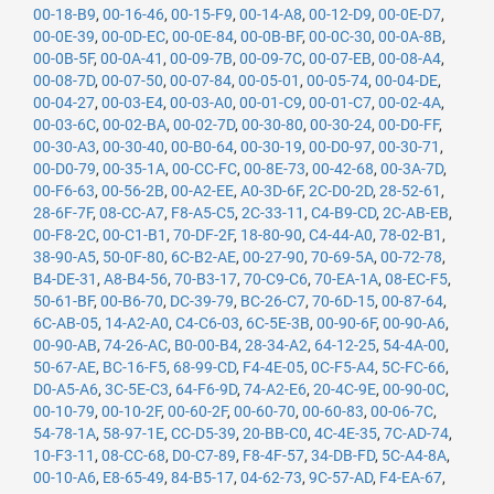
00-18-B9
,
00-16-46
,
00-15-F9
,
00-14-A8
,
00-12-D9
,
00-0E-D7
,
00-0E-39
,
00-0D-EC
,
00-0E-84
,
00-0B-BF
,
00-0C-30
,
00-0A-8B
,
00-0B-5F
,
00-0A-41
,
00-09-7B
,
00-09-7C
,
00-07-EB
,
00-08-A4
,
00-08-7D
,
00-07-50
,
00-07-84
,
00-05-01
,
00-05-74
,
00-04-DE
,
00-04-27
,
00-03-E4
,
00-03-A0
,
00-01-C9
,
00-01-C7
,
00-02-4A
,
00-03-6C
,
00-02-BA
,
00-02-7D
,
00-30-80
,
00-30-24
,
00-D0-FF
,
00-30-A3
,
00-30-40
,
00-B0-64
,
00-30-19
,
00-D0-97
,
00-30-71
,
00-D0-79
,
00-35-1A
,
00-CC-FC
,
00-8E-73
,
00-42-68
,
00-3A-7D
,
00-F6-63
,
00-56-2B
,
00-A2-EE
,
A0-3D-6F
,
2C-D0-2D
,
28-52-61
,
28-6F-7F
,
08-CC-A7
,
F8-A5-C5
,
2C-33-11
,
C4-B9-CD
,
2C-AB-EB
,
00-F8-2C
,
00-C1-B1
,
70-DF-2F
,
18-80-90
,
C4-44-A0
,
78-02-B1
,
38-90-A5
,
50-0F-80
,
6C-B2-AE
,
00-27-90
,
70-69-5A
,
00-72-78
,
B4-DE-31
,
A8-B4-56
,
70-B3-17
,
70-C9-C6
,
70-EA-1A
,
08-EC-F5
,
50-61-BF
,
00-B6-70
,
DC-39-79
,
BC-26-C7
,
70-6D-15
,
00-87-64
,
6C-AB-05
,
14-A2-A0
,
C4-C6-03
,
6C-5E-3B
,
00-90-6F
,
00-90-A6
,
00-90-AB
,
74-26-AC
,
B0-00-B4
,
28-34-A2
,
64-12-25
,
54-4A-00
,
50-67-AE
,
BC-16-F5
,
68-99-CD
,
F4-4E-05
,
0C-F5-A4
,
5C-FC-66
,
D0-A5-A6
,
3C-5E-C3
,
64-F6-9D
,
74-A2-E6
,
20-4C-9E
,
00-90-0C
,
00-10-79
,
00-10-2F
,
00-60-2F
,
00-60-70
,
00-60-83
,
00-06-7C
,
54-78-1A
,
58-97-1E
,
CC-D5-39
,
20-BB-C0
,
4C-4E-35
,
7C-AD-74
,
10-F3-11
,
08-CC-68
,
D0-C7-89
,
F8-4F-57
,
34-DB-FD
,
5C-A4-8A
,
00-10-A6
,
E8-65-49
,
84-B5-17
,
04-62-73
,
9C-57-AD
,
F4-EA-67
,