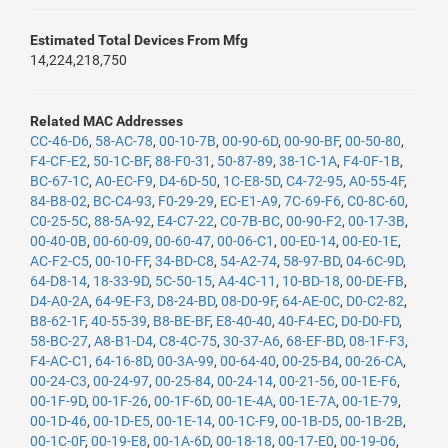
Estimated Total Devices From Mfg
14,224,218,750
Related MAC Addresses
CC-46-D6
,
58-AC-78
,
00-10-7B
,
00-90-6D
,
00-90-BF
,
00-50-80
,
F4-CF-E2
,
50-1C-BF
,
88-F0-31
,
50-87-89
,
38-1C-1A
,
F4-0F-1B
,
BC-67-1C
,
A0-EC-F9
,
D4-6D-50
,
1C-E8-5D
,
C4-72-95
,
A0-55-4F
,
84-B8-02
,
BC-C4-93
,
F0-29-29
,
EC-E1-A9
,
7C-69-F6
,
C0-8C-60
,
C0-25-5C
,
88-5A-92
,
E4-C7-22
,
C0-7B-BC
,
00-90-F2
,
00-17-3B
,
00-40-0B
,
00-60-09
,
00-60-47
,
00-06-C1
,
00-E0-14
,
00-E0-1E
,
AC-F2-C5
,
00-10-FF
,
34-BD-C8
,
54-A2-74
,
58-97-BD
,
04-6C-9D
,
64-D8-14
,
18-33-9D
,
5C-50-15
,
A4-4C-11
,
10-BD-18
,
00-DE-FB
,
D4-A0-2A
,
64-9E-F3
,
D8-24-BD
,
08-D0-9F
,
64-AE-0C
,
D0-C2-82
,
B8-62-1F
,
40-55-39
,
B8-BE-BF
,
E8-40-40
,
40-F4-EC
,
D0-D0-FD
,
58-BC-27
,
A8-B1-D4
,
C8-4C-75
,
30-37-A6
,
68-EF-BD
,
08-1F-F3
,
F4-AC-C1
,
64-16-8D
,
00-3A-99
,
00-64-40
,
00-25-B4
,
00-26-CA
,
00-24-C3
,
00-24-97
,
00-25-84
,
00-24-14
,
00-21-56
,
00-1E-F6
,
00-1F-9D
,
00-1F-26
,
00-1F-6D
,
00-1E-4A
,
00-1E-7A
,
00-1E-79
,
00-1D-46
,
00-1D-E5
,
00-1E-14
,
00-1C-F9
,
00-1B-D5
,
00-1B-2B
,
00-1C-0F
,
00-19-E8
,
00-1A-6D
,
00-18-18
,
00-17-E0
,
00-19-06
,