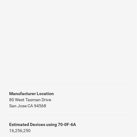
Manufacturer Location
80 West Tasman Drive
San Jose CA 94568
Estimated Devices using 70-0F-6A
16,256,250