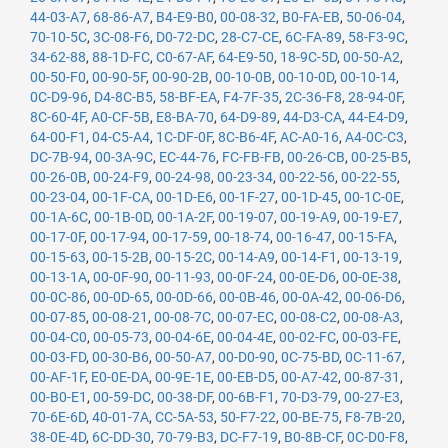
44-03-A7
,
68-86-A7
,
B4-E9-B0
,
00-08-32
,
B0-FA-EB
,
50-06-04
,
70-10-5C
,
3C-08-F6
,
D0-72-DC
,
28-C7-CE
,
6C-FA-89
,
58-F3-9C
,
34-62-88
,
88-1D-FC
,
C0-67-AF
,
64-E9-50
,
18-9C-5D
,
00-50-A2
,
00-50-F0
,
00-90-5F
,
00-90-2B
,
00-10-0B
,
00-10-0D
,
00-10-14
,
0C-D9-96
,
D4-8C-B5
,
58-BF-EA
,
F4-7F-35
,
2C-36-F8
,
28-94-0F
,
8C-60-4F
,
A0-CF-5B
,
E8-BA-70
,
64-D9-89
,
44-D3-CA
,
44-E4-D9
,
64-00-F1
,
04-C5-A4
,
1C-DF-0F
,
8C-B6-4F
,
AC-A0-16
,
A4-0C-C3
,
DC-7B-94
,
00-3A-9C
,
EC-44-76
,
FC-FB-FB
,
00-26-CB
,
00-25-B5
,
00-26-0B
,
00-24-F9
,
00-24-98
,
00-23-34
,
00-22-56
,
00-22-55
,
00-23-04
,
00-1F-CA
,
00-1D-E6
,
00-1F-27
,
00-1D-45
,
00-1C-0E
,
00-1A-6C
,
00-1B-0D
,
00-1A-2F
,
00-19-07
,
00-19-A9
,
00-19-E7
,
00-17-0F
,
00-17-94
,
00-17-59
,
00-18-74
,
00-16-47
,
00-15-FA
,
00-15-63
,
00-15-2B
,
00-15-2C
,
00-14-A9
,
00-14-F1
,
00-13-19
,
00-13-1A
,
00-0F-90
,
00-11-93
,
00-0F-24
,
00-0E-D6
,
00-0E-38
,
00-0C-86
,
00-0D-65
,
00-0D-66
,
00-0B-46
,
00-0A-42
,
00-06-D6
,
00-07-85
,
00-08-21
,
00-08-7C
,
00-07-EC
,
00-08-C2
,
00-08-A3
,
00-04-C0
,
00-05-73
,
00-04-6E
,
00-04-4E
,
00-02-FC
,
00-03-FE
,
00-03-FD
,
00-30-B6
,
00-50-A7
,
00-D0-90
,
0C-75-BD
,
0C-11-67
,
00-AF-1F
,
E0-0E-DA
,
00-9E-1E
,
00-EB-D5
,
00-A7-42
,
00-87-31
,
00-B0-E1
,
00-59-DC
,
00-38-DF
,
00-6B-F1
,
70-D3-79
,
00-27-E3
,
70-6E-6D
,
40-01-7A
,
CC-5A-53
,
50-F7-22
,
00-BE-75
,
F8-7B-20
,
38-0E-4D
,
6C-DD-30
,
70-79-B3
,
DC-F7-19
,
B0-8B-CF
,
0C-D0-F8
,