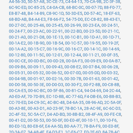
A4-56-30
,
50-57-A8
,
3C-CE-73
,
C4-64-13
,
70-CA-9B
,
2C-3F-38
,
6C-9C-ED
,
0C-85-25
,
C4-0A-CB
,
68-BC-0C
,
00-07-7D
,
88-F0-77
,
E8-B7-48
,
B4-14-89
,
C8-9C-1D
,
50-3D-E5
,
D0-57-4C
,
18-EF-63
,
68-BD-AB
,
B4-A4-E3
,
F8-66-F2
,
54-75-D0
,
EC-C8-82
,
88-43-E1
,
00-27-0C
,
00-25-46
,
00-25-45
,
00-26-99
,
00-23-EA
,
00-24-51
,
00-24-F7
,
00-23-AC
,
00-22-91
,
00-22-BD
,
00-23-5D
,
00-21-1C
,
00-21-A0
,
00-21-D8
,
00-1E-13
,
00-1C-B1
,
00-1D-A1
,
00-1D-71
,
00-1A-E2
,
00-1B-90
,
00-1B-54
,
00-1C-57
,
00-19-55
,
00-19-2F
,
00-1A-A2
,
00-15-C7
,
00-16-9C
,
00-16-C7
,
00-14-1C
,
00-14-69
,
00-12-80
,
00-11-5C
,
00-12-01
,
00-12-44
,
00-11-21
,
00-0F-35
,
00-0C-CE
,
00-0D-BC
,
00-0D-28
,
00-0A-F3
,
00-09-E9
,
00-0A-B7
,
00-09-B6
,
00-09-11
,
00-09-43
,
00-08-E2
,
00-07-B4
,
00-06-28
,
00-05-31
,
00-05-32
,
00-06-52
,
00-07-0D
,
00-05-DD
,
00-03-32
,
00-04-9B
,
00-01-97
,
00-02-16
,
00-30-7B
,
00-01-63
,
00-01-42
,
00-D0-58
,
00-50-3E
,
00-D0-D3
,
00-30-F2
,
00-F2-8B
,
00-C8-8B
,
00-CA-E5
,
00-6C-BC
,
00-5F-86
,
00-81-C4
,
94-D4-69
,
D4-2C-44
,
A0-E0-AF
,
70-7D-B9
,
EC-1D-8B
,
4C-77-6D
,
F4-DB-E6
,
00-B8-B3
,
CC-70-ED
,
D4-C9-3C
,
4C-BC-48
,
D4-6A-35
,
08-96-AD
,
2C-5A-0F
,
00-A3-8E
,
00-A3-D1
,
A0-23-9F
,
78-BC-1A
,
28-AC-9E
,
6C-6C-D3
,
2C-4F-52
,
5C-5A-C7
,
D4-AD-BD
,
30-8B-B2
,
08-4F-A9
,
00-FE-C8
,
00-41-D2
,
00-50-53
,
00-50-0F
,
00-E0-4F
,
00-10-11
,
00-10-F6
,
80-E0-1D
,
80-E8-6F
,
E4-AA-5D
,
B0-AA-77
,
78-BA-F9
,
00-E0-8F
,
20-3A-07
,
34-A8-4E
,
E4-D3-F1
,
1C-E6-C7
,
E0-2F-6D
,
84-78-AC
,