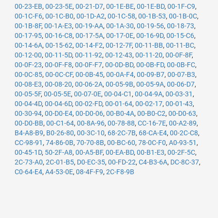
00-23-EB
,
00-23-5E
,
00-21-D7
,
00-1E-BE
,
00-1E-BD
,
00-1F-C9
,
00-1C-F6
,
00-1C-B0
,
00-1D-A2
,
00-1C-58
,
00-1B-53
,
00-1B-0C
,
00-1B-8F
,
00-1A-E3
,
00-19-AA
,
00-1A-30
,
00-19-56
,
00-18-73
,
00-17-95
,
00-16-C8
,
00-17-5A
,
00-17-0E
,
00-16-9D
,
00-15-C6
,
00-14-6A
,
00-15-62
,
00-14-F2
,
00-12-7F
,
00-11-BB
,
00-11-BC
,
00-12-00
,
00-11-5D
,
00-11-92
,
00-12-43
,
00-11-20
,
00-0F-8F
,
00-0F-23
,
00-0F-F8
,
00-0F-F7
,
00-0D-BD
,
00-0B-FD
,
00-0B-FC
,
00-0C-85
,
00-0C-CF
,
00-0B-45
,
00-0A-F4
,
00-09-B7
,
00-07-B3
,
00-08-E3
,
00-08-20
,
00-06-2A
,
00-05-9B
,
00-05-9A
,
00-06-D7
,
00-05-5F
,
00-05-5E
,
00-07-0E
,
00-04-C1
,
00-04-9A
,
00-03-31
,
00-04-4D
,
00-04-6D
,
00-02-FD
,
00-01-64
,
00-02-17
,
00-01-43
,
00-30-94
,
00-D0-E4
,
00-D0-06
,
00-B0-4A
,
00-B0-C2
,
00-D0-63
,
00-D0-BB
,
00-C1-64
,
00-8A-96
,
00-78-88
,
CC-16-7E
,
00-A2-89
,
B4-A8-B9
,
B0-26-80
,
00-3C-10
,
68-2C-7B
,
68-CA-E4
,
00-2C-C8
,
CC-98-91
,
74-86-0B
,
70-70-8B
,
00-BC-60
,
78-0C-F0
,
A0-93-51
,
00-45-1D
,
50-2F-A8
,
00-A5-BF
,
00-EA-BD
,
00-B1-E3
,
00-2F-5C
,
2C-73-A0
,
2C-01-B5
,
D0-EC-35
,
00-FD-22
,
C4-B3-6A
,
DC-8C-37
,
C0-64-E4
,
A4-53-0E
,
08-4F-F9
,
2C-F8-9B