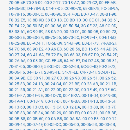
70-0B-4F
,
70-35-09
,
00-32-17
,
70-18-A7
,
00-29-C2
,
00-EE-AB
,
54-86-BC
,
D4-78-9B
,
C4-F7-D5
,
CC-90-70
,
68-3B-78
,
FC-58-9A
,
F0-78-16
,
00-00-0C
,
00-40-96
,
30-F7-0D
,
B0-7D-47
,
D8-B1-90
,
F0-B2-E5
,
18-8B-9D
,
38-ED-18
,
EC-BD-1D
,
DC-CE-C1
,
84-B2-61
,
70-E4-22
,
00-50-BD
,
00-90-86
,
00-50-54
,
3C-0E-23
,
A8-0C-0D
,
B8-38-61
,
6C-99-89
,
58-0A-20
,
00-50-D1
,
00-50-0B
,
00-50-73
,
00-60-3E
,
00-E0-34
,
88-75-56
,
60-73-5C
,
FC-99-47
,
00-E1-6D
,
F8-C2-88
,
E0-AC-F1
,
FC-5B-39
,
34-6F-90
,
E0-D1-73
,
74-A0-2F
,
54-7C-69
,
68-9C-E2
,
40-A6-E8
,
6C-20-56
,
BC-16-65
,
44-AD-D9
,
0C-27-24
,
6C-41-6A
,
F8-72-EA
,
0C-68-03
,
D8-67-D9
,
2C-54-2D
,
00-2A-6A
,
00-08-30
,
CC-EF-48
,
64-A0-E7
,
D4-D7-48
,
00-08-31
,
70-81-05
,
00-08-2F
,
58-35-D9
,
C0-62-6B
,
6C-50-4D
,
F0-25-72
,
00-06-F6
,
04-FE-7F
,
28-93-FE
,
54-7F-EE
,
C4-7D-4F
,
3C-DF-1E
,
00-3A-9B
,
EC-30-91
,
00-27-0D
,
00-26-98
,
00-26-51
,
00-26-52
,
00-25-83
,
00-24-13
,
00-24-C4
,
00-22-BE
,
00-23-AB
,
00-21-1B
,
00-21-55
,
00-21-A1
,
00-22-0D
,
00-22-0C
,
00-1E-49
,
00-1F-6C
,
00-1E-F7
,
00-1F-9E
,
00-1D-70
,
00-1B-2A
,
00-1B-D4
,
00-19-30
,
00-1A-A1
,
00-18-19
,
00-17-DF
,
00-18-BA
,
00-14-1B
,
00-13-5F
,
00-13-60
,
00-13-C3
,
00-13-C4
,
00-12-DA
,
00-13-80
,
00-13-7F
,
00-0E-83
,
00-0F-34
,
00-0D-29
,
00-0D-ED
,
00-0C-31
,
00-0B-BE
,
00-0B-85
,
00-0B-60
,
00-0A-B8
,
00-0A-8A
,
00-09-E8
,
00-09-12
,
00-09-44
,
00-07-4F
,
00-05-DC
,
00-05-00
,
00-06-53
,
00-03-6B
,