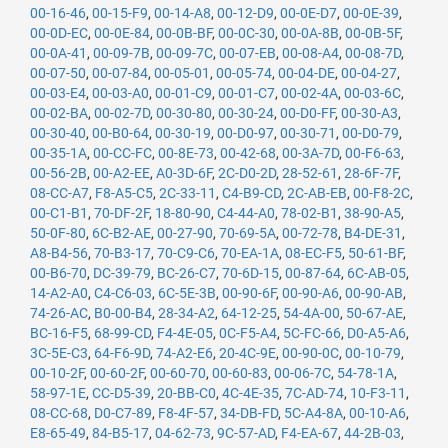
00-16-46
,
00-15-F9
,
00-14-A8
,
00-12-D9
,
00-0E-D7
,
00-0E-39
,
00-0D-EC
,
00-0E-84
,
00-0B-BF
,
00-0C-30
,
00-0A-8B
,
00-0B-5F
,
00-0A-41
,
00-09-7B
,
00-09-7C
,
00-07-EB
,
00-08-A4
,
00-08-7D
,
00-07-50
,
00-07-84
,
00-05-01
,
00-05-74
,
00-04-DE
,
00-04-27
,
00-03-E4
,
00-03-A0
,
00-01-C9
,
00-01-C7
,
00-02-4A
,
00-03-6C
,
00-02-BA
,
00-02-7D
,
00-30-80
,
00-30-24
,
00-D0-FF
,
00-30-A3
,
00-30-40
,
00-B0-64
,
00-30-19
,
00-D0-97
,
00-30-71
,
00-D0-79
,
00-35-1A
,
00-CC-FC
,
00-8E-73
,
00-42-68
,
00-3A-7D
,
00-F6-63
,
00-56-2B
,
00-A2-EE
,
A0-3D-6F
,
2C-D0-2D
,
28-52-61
,
28-6F-7F
,
08-CC-A7
,
F8-A5-C5
,
2C-33-11
,
C4-B9-CD
,
2C-AB-EB
,
00-F8-2C
,
00-C1-B1
,
70-DF-2F
,
18-80-90
,
C4-44-A0
,
78-02-B1
,
38-90-A5
,
50-0F-80
,
6C-B2-AE
,
00-27-90
,
70-69-5A
,
00-72-78
,
B4-DE-31
,
A8-B4-56
,
70-B3-17
,
70-C9-C6
,
70-EA-1A
,
08-EC-F5
,
50-61-BF
,
00-B6-70
,
DC-39-79
,
BC-26-C7
,
70-6D-15
,
00-87-64
,
6C-AB-05
,
14-A2-A0
,
C4-C6-03
,
6C-5E-3B
,
00-90-6F
,
00-90-A6
,
00-90-AB
,
74-26-AC
,
B0-00-B4
,
28-34-A2
,
64-12-25
,
54-4A-00
,
50-67-AE
,
BC-16-F5
,
68-99-CD
,
F4-4E-05
,
0C-F5-A4
,
5C-FC-66
,
D0-A5-A6
,
3C-5E-C3
,
64-F6-9D
,
74-A2-E6
,
20-4C-9E
,
00-90-0C
,
00-10-79
,
00-10-2F
,
00-60-2F
,
00-60-70
,
00-60-83
,
00-06-7C
,
54-78-1A
,
58-97-1E
,
CC-D5-39
,
20-BB-C0
,
4C-4E-35
,
7C-AD-74
,
10-F3-11
,
08-CC-68
,
D0-C7-89
,
F8-4F-57
,
34-DB-FD
,
5C-A4-8A
,
00-10-A6
,
E8-65-49
,
84-B5-17
,
04-62-73
,
9C-57-AD
,
F4-EA-67
,
44-2B-03
,