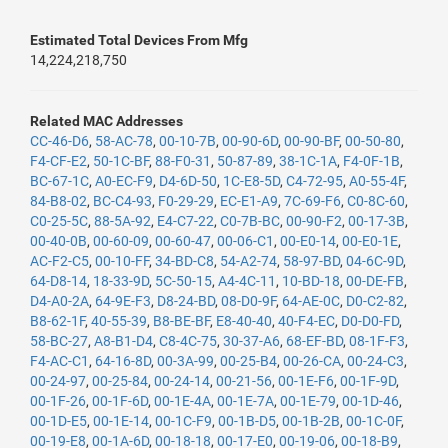
Estimated Total Devices From Mfg
14,224,218,750
Related MAC Addresses
CC-46-D6
,
58-AC-78
,
00-10-7B
,
00-90-6D
,
00-90-BF
,
00-50-80
,
F4-CF-E2
,
50-1C-BF
,
88-F0-31
,
50-87-89
,
38-1C-1A
,
F4-0F-1B
,
BC-67-1C
,
A0-EC-F9
,
D4-6D-50
,
1C-E8-5D
,
C4-72-95
,
A0-55-4F
,
84-B8-02
,
BC-C4-93
,
F0-29-29
,
EC-E1-A9
,
7C-69-F6
,
C0-8C-60
,
C0-25-5C
,
88-5A-92
,
E4-C7-22
,
C0-7B-BC
,
00-90-F2
,
00-17-3B
,
00-40-0B
,
00-60-09
,
00-60-47
,
00-06-C1
,
00-E0-14
,
00-E0-1E
,
AC-F2-C5
,
00-10-FF
,
34-BD-C8
,
54-A2-74
,
58-97-BD
,
04-6C-9D
,
64-D8-14
,
18-33-9D
,
5C-50-15
,
A4-4C-11
,
10-BD-18
,
00-DE-FB
,
D4-A0-2A
,
64-9E-F3
,
D8-24-BD
,
08-D0-9F
,
64-AE-0C
,
D0-C2-82
,
B8-62-1F
,
40-55-39
,
B8-BE-BF
,
E8-40-40
,
40-F4-EC
,
D0-D0-FD
,
58-BC-27
,
A8-B1-D4
,
C8-4C-75
,
30-37-A6
,
68-EF-BD
,
08-1F-F3
,
F4-AC-C1
,
64-16-8D
,
00-3A-99
,
00-25-B4
,
00-26-CA
,
00-24-C3
,
00-24-97
,
00-25-84
,
00-24-14
,
00-21-56
,
00-1E-F6
,
00-1F-9D
,
00-1F-26
,
00-1F-6D
,
00-1E-4A
,
00-1E-7A
,
00-1E-79
,
00-1D-46
,
00-1D-E5
,
00-1E-14
,
00-1C-F9
,
00-1B-D5
,
00-1B-2B
,
00-1C-0F
,
00-19-E8
,
00-1A-6D
,
00-18-18
,
00-17-E0
,
00-19-06
,
00-18-B9
,