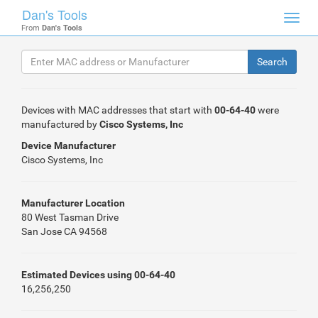
Dan's Tools
Toggl
From
Dan's Tools
navig
Devices with MAC addresses that start with
00-64-40
were
manufactured by
Cisco Systems, Inc
Device Manufacturer
Cisco Systems, Inc
Manufacturer Location
80 West Tasman Drive
San Jose CA 94568
Estimated Devices using 00-64-40
16,256,250