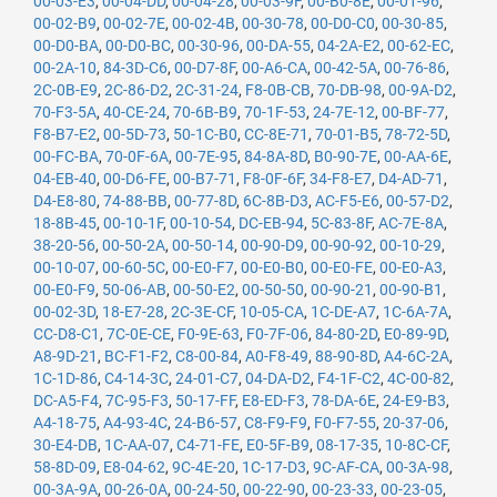
00-03-E3
,
00-04-DD
,
00-04-28
,
00-03-9F
,
00-B0-8E
,
00-01-96
,
00-02-B9
,
00-02-7E
,
00-02-4B
,
00-30-78
,
00-D0-C0
,
00-30-85
,
00-D0-BA
,
00-D0-BC
,
00-30-96
,
00-DA-55
,
04-2A-E2
,
00-62-EC
,
00-2A-10
,
84-3D-C6
,
00-D7-8F
,
00-A6-CA
,
00-42-5A
,
00-76-86
,
2C-0B-E9
,
2C-86-D2
,
2C-31-24
,
F8-0B-CB
,
70-DB-98
,
00-9A-D2
,
70-F3-5A
,
40-CE-24
,
70-6B-B9
,
70-1F-53
,
24-7E-12
,
00-BF-77
,
F8-B7-E2
,
00-5D-73
,
50-1C-B0
,
CC-8E-71
,
70-01-B5
,
78-72-5D
,
00-FC-BA
,
70-0F-6A
,
00-7E-95
,
84-8A-8D
,
B0-90-7E
,
00-AA-6E
,
04-EB-40
,
00-D6-FE
,
00-B7-71
,
F8-0F-6F
,
34-F8-E7
,
D4-AD-71
,
D4-E8-80
,
74-88-BB
,
00-77-8D
,
6C-8B-D3
,
AC-F5-E6
,
00-57-D2
,
18-8B-45
,
00-10-1F
,
00-10-54
,
DC-EB-94
,
5C-83-8F
,
AC-7E-8A
,
38-20-56
,
00-50-2A
,
00-50-14
,
00-90-D9
,
00-90-92
,
00-10-29
,
00-10-07
,
00-60-5C
,
00-E0-F7
,
00-E0-B0
,
00-E0-FE
,
00-E0-A3
,
00-E0-F9
,
50-06-AB
,
00-50-E2
,
00-50-50
,
00-90-21
,
00-90-B1
,
00-02-3D
,
18-E7-28
,
2C-3E-CF
,
10-05-CA
,
1C-DE-A7
,
1C-6A-7A
,
CC-D8-C1
,
7C-0E-CE
,
F0-9E-63
,
F0-7F-06
,
84-80-2D
,
E0-89-9D
,
A8-9D-21
,
BC-F1-F2
,
C8-00-84
,
A0-F8-49
,
88-90-8D
,
A4-6C-2A
,
1C-1D-86
,
C4-14-3C
,
24-01-C7
,
04-DA-D2
,
F4-1F-C2
,
4C-00-82
,
DC-A5-F4
,
7C-95-F3
,
50-17-FF
,
E8-ED-F3
,
78-DA-6E
,
24-E9-B3
,
A4-18-75
,
A4-93-4C
,
24-B6-57
,
C8-F9-F9
,
F0-F7-55
,
20-37-06
,
30-E4-DB
,
1C-AA-07
,
C4-71-FE
,
E0-5F-B9
,
08-17-35
,
10-8C-CF
,
58-8D-09
,
E8-04-62
,
9C-4E-20
,
1C-17-D3
,
9C-AF-CA
,
00-3A-98
,
00-3A-9A
,
00-26-0A
,
00-24-50
,
00-22-90
,
00-23-33
,
00-23-05
,