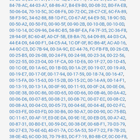
84-78-AC
,
44-03-A7
,
68-86-A7
,
B4-E9-B0
,
00-08-32
,
B0-FA-EB
,
50-06-04
,
70-10-5C
,
3C-08-F6
,
D0-72-DC
,
28-C7-CE
,
6C-FA-89
,
58-F3-9C
,
34-62-88
,
88-1D-FC
,
C0-67-AF
,
64-E9-50
,
18-9C-5D
,
00-50-A2
,
00-50-F0
,
00-90-5F
,
00-90-2B
,
00-10-0B
,
00-10-0D
,
00-10-14
,
0C-D9-96
,
D4-8C-B5
,
58-BF-EA
,
F4-7F-35
,
2C-36-F8
,
28-94-0F
,
8C-60-4F
,
A0-CF-5B
,
E8-BA-70
,
64-D9-89
,
44-D3-CA
,
44-E4-D9
,
64-00-F1
,
04-C5-A4
,
1C-DF-0F
,
8C-B6-4F
,
AC-A0-16
,
A4-0C-C3
,
DC-7B-94
,
00-3A-9C
,
EC-44-76
,
FC-FB-FB
,
00-26-CB
,
00-25-B5
,
00-26-0B
,
00-24-F9
,
00-24-98
,
00-23-34
,
00-22-56
,
00-22-55
,
00-23-04
,
00-1F-CA
,
00-1D-E6
,
00-1F-27
,
00-1D-45
,
00-1C-0E
,
00-1A-6C
,
00-1B-0D
,
00-1A-2F
,
00-19-07
,
00-19-A9
,
00-19-E7
,
00-17-0F
,
00-17-94
,
00-17-59
,
00-18-74
,
00-16-47
,
00-15-FA
,
00-15-63
,
00-15-2B
,
00-15-2C
,
00-14-A9
,
00-14-F1
,
00-13-19
,
00-13-1A
,
00-0F-90
,
00-11-93
,
00-0F-24
,
00-0E-D6
,
00-0E-38
,
00-0C-86
,
00-0D-65
,
00-0D-66
,
00-0B-46
,
00-0A-42
,
00-06-D6
,
00-07-85
,
00-08-21
,
00-08-7C
,
00-07-EC
,
00-08-C2
,
00-08-A3
,
00-04-C0
,
00-05-73
,
00-04-6E
,
00-04-4E
,
00-02-FC
,
00-03-FE
,
00-03-FD
,
00-30-B6
,
00-50-A7
,
00-D0-90
,
0C-75-BD
,
0C-11-67
,
00-AF-1F
,
E0-0E-DA
,
00-9E-1E
,
00-EB-D5
,
00-A7-42
,
00-87-31
,
00-B0-E1
,
00-59-DC
,
00-38-DF
,
00-6B-F1
,
70-D3-79
,
00-27-E3
,
70-6E-6D
,
40-01-7A
,
CC-5A-53
,
50-F7-22
,
F8-7B-20
,
38-0E-4D
,
6C-DD-30
,
70-79-B3
,
DC-F7-19
,
B0-8B-CF
,
0C-D0-F8
,