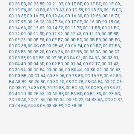
00-23-EB
,
00-23-5E
,
00-21-D7
,
00-1E-BE
,
00-1E-BD
,
00-1F-C9
,
00-1C-F6
,
00-1C-B0
,
00-1D-A2
,
00-1C-58
,
00-1B-53
,
00-1B-0C
,
00-1B-8F
,
00-1A-E3
,
00-19-AA
,
00-1A-30
,
00-19-56
,
00-18-73
,
00-17-95
,
00-16-C8
,
00-17-5A
,
00-17-0E
,
00-16-9D
,
00-15-C6
,
00-14-6A
,
00-15-62
,
00-14-F2
,
00-12-7F
,
00-11-BB
,
00-11-BC
,
00-12-00
,
00-11-5D
,
00-11-92
,
00-12-43
,
00-11-20
,
00-0F-8F
,
00-0F-23
,
00-0F-F8
,
00-0F-F7
,
00-0D-BD
,
00-0B-FD
,
00-0B-FC
,
00-0C-85
,
00-0C-CF
,
00-0B-45
,
00-0A-F4
,
00-09-B7
,
00-07-B3
,
00-08-E3
,
00-08-20
,
00-06-2A
,
00-05-9B
,
00-05-9A
,
00-06-D7
,
00-05-5F
,
00-05-5E
,
00-07-0E
,
00-04-C1
,
00-04-9A
,
00-03-31
,
00-04-4D
,
00-04-6D
,
00-02-FD
,
00-01-64
,
00-02-17
,
00-01-43
,
00-30-94
,
00-D0-E4
,
00-D0-06
,
00-B0-4A
,
00-B0-C2
,
00-D0-63
,
00-D0-BB
,
00-C1-64
,
00-8A-96
,
00-78-88
,
CC-16-7E
,
00-A2-89
,
B4-A8-B9
,
B0-26-80
,
00-3C-10
,
68-2C-7B
,
68-CA-E4
,
00-2C-C8
,
CC-98-91
,
74-86-0B
,
70-70-8B
,
00-BC-60
,
78-0C-F0
,
A0-93-51
,
00-45-1D
,
50-2F-A8
,
00-A5-BF
,
00-EA-BD
,
00-B1-E3
,
00-2F-5C
,
2C-73-A0
,
2C-01-B5
,
D0-EC-35
,
00-FD-22
,
C4-B3-6A
,
DC-8C-37
,
C0-64-E4
,
A4-53-0E
,
08-4F-F9
,
2C-F8-9B