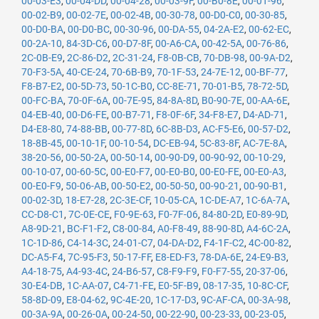
00-03-E3
,
00-04-DD
,
00-04-28
,
00-03-9F
,
00-B0-8E
,
00-01-96
,
00-02-B9
,
00-02-7E
,
00-02-4B
,
00-30-78
,
00-D0-C0
,
00-30-85
,
00-D0-BA
,
00-D0-BC
,
00-30-96
,
00-DA-55
,
04-2A-E2
,
00-62-EC
,
00-2A-10
,
84-3D-C6
,
00-D7-8F
,
00-A6-CA
,
00-42-5A
,
00-76-86
,
2C-0B-E9
,
2C-86-D2
,
2C-31-24
,
F8-0B-CB
,
70-DB-98
,
00-9A-D2
,
70-F3-5A
,
40-CE-24
,
70-6B-B9
,
70-1F-53
,
24-7E-12
,
00-BF-77
,
F8-B7-E2
,
00-5D-73
,
50-1C-B0
,
CC-8E-71
,
70-01-B5
,
78-72-5D
,
00-FC-BA
,
70-0F-6A
,
00-7E-95
,
84-8A-8D
,
B0-90-7E
,
00-AA-6E
,
04-EB-40
,
00-D6-FE
,
00-B7-71
,
F8-0F-6F
,
34-F8-E7
,
D4-AD-71
,
D4-E8-80
,
74-88-BB
,
00-77-8D
,
6C-8B-D3
,
AC-F5-E6
,
00-57-D2
,
18-8B-45
,
00-10-1F
,
00-10-54
,
DC-EB-94
,
5C-83-8F
,
AC-7E-8A
,
38-20-56
,
00-50-2A
,
00-50-14
,
00-90-D9
,
00-90-92
,
00-10-29
,
00-10-07
,
00-60-5C
,
00-E0-F7
,
00-E0-B0
,
00-E0-FE
,
00-E0-A3
,
00-E0-F9
,
50-06-AB
,
00-50-E2
,
00-50-50
,
00-90-21
,
00-90-B1
,
00-02-3D
,
18-E7-28
,
2C-3E-CF
,
10-05-CA
,
1C-DE-A7
,
1C-6A-7A
,
CC-D8-C1
,
7C-0E-CE
,
F0-9E-63
,
F0-7F-06
,
84-80-2D
,
E0-89-9D
,
A8-9D-21
,
BC-F1-F2
,
C8-00-84
,
A0-F8-49
,
88-90-8D
,
A4-6C-2A
,
1C-1D-86
,
C4-14-3C
,
24-01-C7
,
04-DA-D2
,
F4-1F-C2
,
4C-00-82
,
DC-A5-F4
,
7C-95-F3
,
50-17-FF
,
E8-ED-F3
,
78-DA-6E
,
24-E9-B3
,
A4-18-75
,
A4-93-4C
,
24-B6-57
,
C8-F9-F9
,
F0-F7-55
,
20-37-06
,
30-E4-DB
,
1C-AA-07
,
C4-71-FE
,
E0-5F-B9
,
08-17-35
,
10-8C-CF
,
58-8D-09
,
E8-04-62
,
9C-4E-20
,
1C-17-D3
,
9C-AF-CA
,
00-3A-98
,
00-3A-9A
,
00-26-0A
,
00-24-50
,
00-22-90
,
00-23-33
,
00-23-05
,