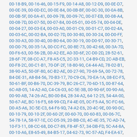
00-18-B9
,
00-16-46
,
00-15-F9
,
00-14-A8
,
00-12-D9
,
00-0E-D7
,
00-0E-39
,
00-0D-EC
,
00-0E-84
,
00-0B-BF
,
00-0C-30
,
00-0A-8B
,
00-0B-5F
,
00-0A-41
,
00-09-7B
,
00-09-7C
,
00-07-EB
,
00-08-A4
,
00-08-7D
,
00-07-50
,
00-07-84
,
00-05-01
,
00-05-74
,
00-04-DE
,
00-04-27
,
00-03-E4
,
00-03-A0
,
00-01-C9
,
00-01-C7
,
00-02-4A
,
00-03-6C
,
00-02-BA
,
00-02-7D
,
00-30-80
,
00-30-24
,
00-D0-FF
,
00-30-A3
,
00-30-40
,
00-B0-64
,
00-30-19
,
00-D0-97
,
00-30-71
,
00-D0-79
,
00-35-1A
,
00-CC-FC
,
00-8E-73
,
00-42-68
,
00-3A-7D
,
00-F6-63
,
00-56-2B
,
00-A2-EE
,
A0-3D-6F
,
2C-D0-2D
,
28-52-61
,
28-6F-7F
,
08-CC-A7
,
F8-A5-C5
,
2C-33-11
,
C4-B9-CD
,
2C-AB-EB
,
00-F8-2C
,
00-C1-B1
,
70-DF-2F
,
18-80-90
,
C4-44-A0
,
78-02-B1
,
38-90-A5
,
50-0F-80
,
6C-B2-AE
,
00-27-90
,
70-69-5A
,
00-72-78
,
B4-DE-31
,
A8-B4-56
,
70-B3-17
,
70-C9-C6
,
70-EA-1A
,
08-EC-F5
,
50-61-BF
,
00-B6-70
,
DC-39-79
,
BC-26-C7
,
70-6D-15
,
00-87-64
,
6C-AB-05
,
14-A2-A0
,
C4-C6-03
,
6C-5E-3B
,
00-90-6F
,
00-90-A6
,
00-90-AB
,
74-26-AC
,
B0-00-B4
,
28-34-A2
,
64-12-25
,
54-4A-00
,
50-67-AE
,
BC-16-F5
,
68-99-CD
,
F4-4E-05
,
0C-F5-A4
,
5C-FC-66
,
D0-A5-A6
,
3C-5E-C3
,
64-F6-9D
,
74-A2-E6
,
20-4C-9E
,
00-90-0C
,
00-10-79
,
00-10-2F
,
00-60-2F
,
00-60-70
,
00-60-83
,
00-06-7C
,
54-78-1A
,
58-97-1E
,
CC-D5-39
,
20-BB-C0
,
4C-4E-35
,
7C-AD-74
,
10-F3-11
,
08-CC-68
,
D0-C7-89
,
F8-4F-57
,
34-DB-FD
,
5C-A4-8A
,
00-10-A6
,
E8-65-49
,
84-B5-17
,
04-62-73
,
9C-57-AD
,
F4-EA-67
,