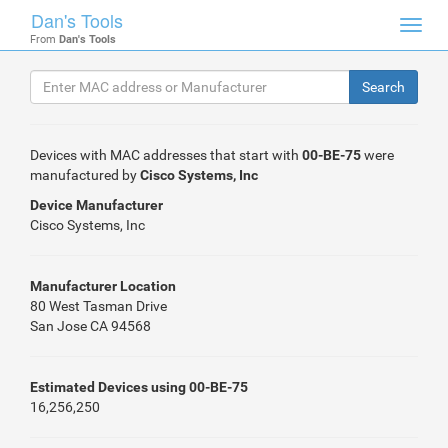
Dan's Tools
Toggl
From
Dan's Tools
navig
Devices with MAC addresses that start with
00-BE-75
were
manufactured by
Cisco Systems, Inc
Device Manufacturer
Cisco Systems, Inc
Manufacturer Location
80 West Tasman Drive
San Jose CA 94568
Estimated Devices using 00-BE-75
16,256,250