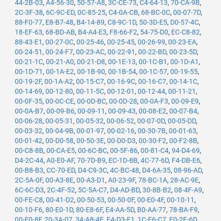
44-2B-03
,
A4-56-30
,
50-57-A8
,
3C-CE-73
,
C4-64-13
,
70-CA-9B
,
2C-3F-38
,
6C-9C-ED
,
0C-85-25
,
C4-0A-CB
,
68-BC-0C
,
00-07-7D
,
88-F0-77
,
E8-B7-48
,
B4-14-89
,
C8-9C-1D
,
50-3D-E5
,
D0-57-4C
,
18-EF-63
,
68-BD-AB
,
B4-A4-E3
,
F8-66-F2
,
54-75-D0
,
EC-C8-82
,
88-43-E1
,
00-27-0C
,
00-25-46
,
00-25-45
,
00-26-99
,
00-23-EA
,
00-24-51
,
00-24-F7
,
00-23-AC
,
00-22-91
,
00-22-BD
,
00-23-5D
,
00-21-1C
,
00-21-A0
,
00-21-D8
,
00-1E-13
,
00-1C-B1
,
00-1D-A1
,
00-1D-71
,
00-1A-E2
,
00-1B-90
,
00-1B-54
,
00-1C-57
,
00-19-55
,
00-19-2F
,
00-1A-A2
,
00-15-C7
,
00-16-9C
,
00-16-C7
,
00-14-1C
,
00-14-69
,
00-12-80
,
00-11-5C
,
00-12-01
,
00-12-44
,
00-11-21
,
00-0F-35
,
00-0C-CE
,
00-0D-BC
,
00-0D-28
,
00-0A-F3
,
00-09-E9
,
00-0A-B7
,
00-09-B6
,
00-09-11
,
00-09-43
,
00-08-E2
,
00-07-B4
,
00-06-28
,
00-05-31
,
00-05-32
,
00-06-52
,
00-07-0D
,
00-05-DD
,
00-03-32
,
00-04-9B
,
00-01-97
,
00-02-16
,
00-30-7B
,
00-01-63
,
00-01-42
,
00-D0-58
,
00-50-3E
,
00-D0-D3
,
00-30-F2
,
00-F2-8B
,
00-C8-8B
,
00-CA-E5
,
00-6C-BC
,
00-5F-86
,
00-81-C4
,
94-D4-69
,
D4-2C-44
,
A0-E0-AF
,
70-7D-B9
,
EC-1D-8B
,
4C-77-6D
,
F4-DB-E6
,
00-B8-B3
,
CC-70-ED
,
D4-C9-3C
,
4C-BC-48
,
D4-6A-35
,
08-96-AD
,
2C-5A-0F
,
00-A3-8E
,
00-A3-D1
,
A0-23-9F
,
78-BC-1A
,
28-AC-9E
,
6C-6C-D3
,
2C-4F-52
,
5C-5A-C7
,
D4-AD-BD
,
30-8B-B2
,
08-4F-A9
,
00-FE-C8
,
00-41-D2
,
00-50-53
,
00-50-0F
,
00-E0-4F
,
00-10-11
,
00-10-F6
,
80-E0-1D
,
80-E8-6F
,
E4-AA-5D
,
B0-AA-77
,
78-BA-F9
,
00-E0-8F
,
20-3A-07
,
34-A8-4E
,
E4-D3-F1
,
1C-E6-C7
,
E0-2F-6D
,