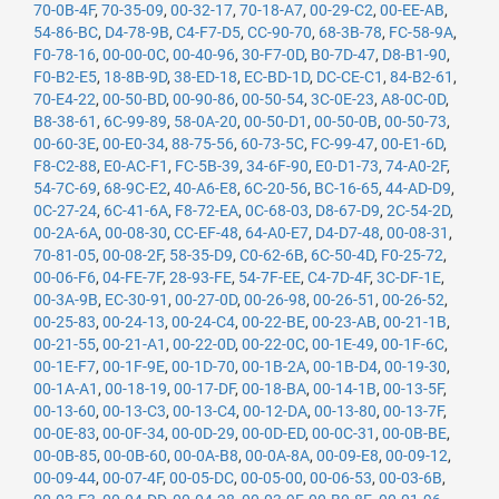
70-0B-4F
,
70-35-09
,
00-32-17
,
70-18-A7
,
00-29-C2
,
00-EE-AB
,
54-86-BC
,
D4-78-9B
,
C4-F7-D5
,
CC-90-70
,
68-3B-78
,
FC-58-9A
,
F0-78-16
,
00-00-0C
,
00-40-96
,
30-F7-0D
,
B0-7D-47
,
D8-B1-90
,
F0-B2-E5
,
18-8B-9D
,
38-ED-18
,
EC-BD-1D
,
DC-CE-C1
,
84-B2-61
,
70-E4-22
,
00-50-BD
,
00-90-86
,
00-50-54
,
3C-0E-23
,
A8-0C-0D
,
B8-38-61
,
6C-99-89
,
58-0A-20
,
00-50-D1
,
00-50-0B
,
00-50-73
,
00-60-3E
,
00-E0-34
,
88-75-56
,
60-73-5C
,
FC-99-47
,
00-E1-6D
,
F8-C2-88
,
E0-AC-F1
,
FC-5B-39
,
34-6F-90
,
E0-D1-73
,
74-A0-2F
,
54-7C-69
,
68-9C-E2
,
40-A6-E8
,
6C-20-56
,
BC-16-65
,
44-AD-D9
,
0C-27-24
,
6C-41-6A
,
F8-72-EA
,
0C-68-03
,
D8-67-D9
,
2C-54-2D
,
00-2A-6A
,
00-08-30
,
CC-EF-48
,
64-A0-E7
,
D4-D7-48
,
00-08-31
,
70-81-05
,
00-08-2F
,
58-35-D9
,
C0-62-6B
,
6C-50-4D
,
F0-25-72
,
00-06-F6
,
04-FE-7F
,
28-93-FE
,
54-7F-EE
,
C4-7D-4F
,
3C-DF-1E
,
00-3A-9B
,
EC-30-91
,
00-27-0D
,
00-26-98
,
00-26-51
,
00-26-52
,
00-25-83
,
00-24-13
,
00-24-C4
,
00-22-BE
,
00-23-AB
,
00-21-1B
,
00-21-55
,
00-21-A1
,
00-22-0D
,
00-22-0C
,
00-1E-49
,
00-1F-6C
,
00-1E-F7
,
00-1F-9E
,
00-1D-70
,
00-1B-2A
,
00-1B-D4
,
00-19-30
,
00-1A-A1
,
00-18-19
,
00-17-DF
,
00-18-BA
,
00-14-1B
,
00-13-5F
,
00-13-60
,
00-13-C3
,
00-13-C4
,
00-12-DA
,
00-13-80
,
00-13-7F
,
00-0E-83
,
00-0F-34
,
00-0D-29
,
00-0D-ED
,
00-0C-31
,
00-0B-BE
,
00-0B-85
,
00-0B-60
,
00-0A-B8
,
00-0A-8A
,
00-09-E8
,
00-09-12
,
00-09-44
,
00-07-4F
,
00-05-DC
,
00-05-00
,
00-06-53
,
00-03-6B
,