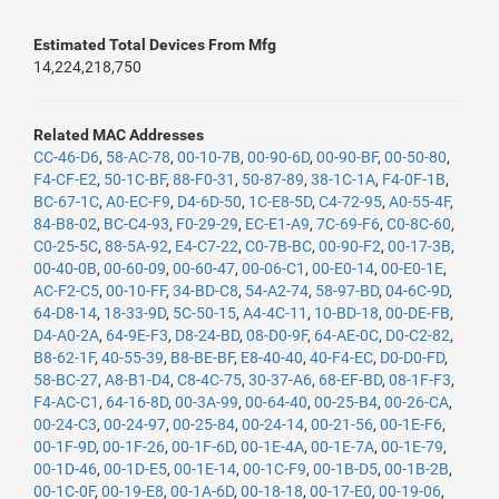
Estimated Total Devices From Mfg
14,224,218,750
Related MAC Addresses
CC-46-D6
,
58-AC-78
,
00-10-7B
,
00-90-6D
,
00-90-BF
,
00-50-80
,
F4-CF-E2
,
50-1C-BF
,
88-F0-31
,
50-87-89
,
38-1C-1A
,
F4-0F-1B
,
BC-67-1C
,
A0-EC-F9
,
D4-6D-50
,
1C-E8-5D
,
C4-72-95
,
A0-55-4F
,
84-B8-02
,
BC-C4-93
,
F0-29-29
,
EC-E1-A9
,
7C-69-F6
,
C0-8C-60
,
C0-25-5C
,
88-5A-92
,
E4-C7-22
,
C0-7B-BC
,
00-90-F2
,
00-17-3B
,
00-40-0B
,
00-60-09
,
00-60-47
,
00-06-C1
,
00-E0-14
,
00-E0-1E
,
AC-F2-C5
,
00-10-FF
,
34-BD-C8
,
54-A2-74
,
58-97-BD
,
04-6C-9D
,
64-D8-14
,
18-33-9D
,
5C-50-15
,
A4-4C-11
,
10-BD-18
,
00-DE-FB
,
D4-A0-2A
,
64-9E-F3
,
D8-24-BD
,
08-D0-9F
,
64-AE-0C
,
D0-C2-82
,
B8-62-1F
,
40-55-39
,
B8-BE-BF
,
E8-40-40
,
40-F4-EC
,
D0-D0-FD
,
58-BC-27
,
A8-B1-D4
,
C8-4C-75
,
30-37-A6
,
68-EF-BD
,
08-1F-F3
,
F4-AC-C1
,
64-16-8D
,
00-3A-99
,
00-64-40
,
00-25-B4
,
00-26-CA
,
00-24-C3
,
00-24-97
,
00-25-84
,
00-24-14
,
00-21-56
,
00-1E-F6
,
00-1F-9D
,
00-1F-26
,
00-1F-6D
,
00-1E-4A
,
00-1E-7A
,
00-1E-79
,
00-1D-46
,
00-1D-E5
,
00-1E-14
,
00-1C-F9
,
00-1B-D5
,
00-1B-2B
,
00-1C-0F
,
00-19-E8
,
00-1A-6D
,
00-18-18
,
00-17-E0
,
00-19-06
,