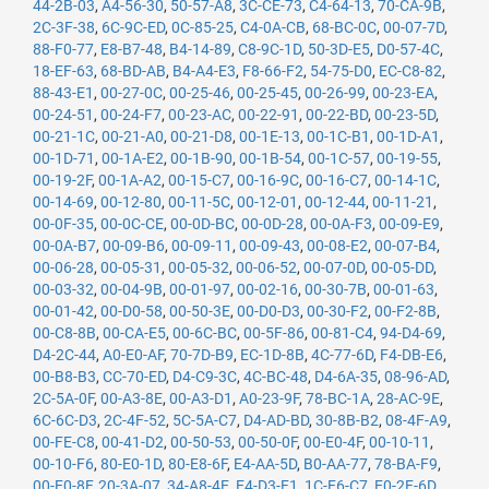
44-2B-03
,
A4-56-30
,
50-57-A8
,
3C-CE-73
,
C4-64-13
,
70-CA-9B
,
2C-3F-38
,
6C-9C-ED
,
0C-85-25
,
C4-0A-CB
,
68-BC-0C
,
00-07-7D
,
88-F0-77
,
E8-B7-48
,
B4-14-89
,
C8-9C-1D
,
50-3D-E5
,
D0-57-4C
,
18-EF-63
,
68-BD-AB
,
B4-A4-E3
,
F8-66-F2
,
54-75-D0
,
EC-C8-82
,
88-43-E1
,
00-27-0C
,
00-25-46
,
00-25-45
,
00-26-99
,
00-23-EA
,
00-24-51
,
00-24-F7
,
00-23-AC
,
00-22-91
,
00-22-BD
,
00-23-5D
,
00-21-1C
,
00-21-A0
,
00-21-D8
,
00-1E-13
,
00-1C-B1
,
00-1D-A1
,
00-1D-71
,
00-1A-E2
,
00-1B-90
,
00-1B-54
,
00-1C-57
,
00-19-55
,
00-19-2F
,
00-1A-A2
,
00-15-C7
,
00-16-9C
,
00-16-C7
,
00-14-1C
,
00-14-69
,
00-12-80
,
00-11-5C
,
00-12-01
,
00-12-44
,
00-11-21
,
00-0F-35
,
00-0C-CE
,
00-0D-BC
,
00-0D-28
,
00-0A-F3
,
00-09-E9
,
00-0A-B7
,
00-09-B6
,
00-09-11
,
00-09-43
,
00-08-E2
,
00-07-B4
,
00-06-28
,
00-05-31
,
00-05-32
,
00-06-52
,
00-07-0D
,
00-05-DD
,
00-03-32
,
00-04-9B
,
00-01-97
,
00-02-16
,
00-30-7B
,
00-01-63
,
00-01-42
,
00-D0-58
,
00-50-3E
,
00-D0-D3
,
00-30-F2
,
00-F2-8B
,
00-C8-8B
,
00-CA-E5
,
00-6C-BC
,
00-5F-86
,
00-81-C4
,
94-D4-69
,
D4-2C-44
,
A0-E0-AF
,
70-7D-B9
,
EC-1D-8B
,
4C-77-6D
,
F4-DB-E6
,
00-B8-B3
,
CC-70-ED
,
D4-C9-3C
,
4C-BC-48
,
D4-6A-35
,
08-96-AD
,
2C-5A-0F
,
00-A3-8E
,
00-A3-D1
,
A0-23-9F
,
78-BC-1A
,
28-AC-9E
,
6C-6C-D3
,
2C-4F-52
,
5C-5A-C7
,
D4-AD-BD
,
30-8B-B2
,
08-4F-A9
,
00-FE-C8
,
00-41-D2
,
00-50-53
,
00-50-0F
,
00-E0-4F
,
00-10-11
,
00-10-F6
,
80-E0-1D
,
80-E8-6F
,
E4-AA-5D
,
B0-AA-77
,
78-BA-F9
,
00-E0-8F
,
20-3A-07
,
34-A8-4E
,
E4-D3-F1
,
1C-E6-C7
,
E0-2F-6D
,