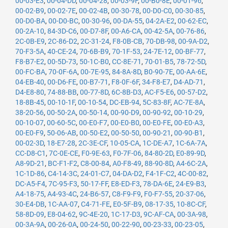
00-03-E3
,
00-04-DD
,
00-04-28
,
00-03-9F
,
00-B0-8E
,
00-01-96
,
00-02-B9
,
00-02-7E
,
00-02-4B
,
00-30-78
,
00-D0-C0
,
00-30-85
,
00-D0-BA
,
00-D0-BC
,
00-30-96
,
00-DA-55
,
04-2A-E2
,
00-62-EC
,
00-2A-10
,
84-3D-C6
,
00-D7-8F
,
00-A6-CA
,
00-42-5A
,
00-76-86
,
2C-0B-E9
,
2C-86-D2
,
2C-31-24
,
F8-0B-CB
,
70-DB-98
,
00-9A-D2
,
70-F3-5A
,
40-CE-24
,
70-6B-B9
,
70-1F-53
,
24-7E-12
,
00-BF-77
,
F8-B7-E2
,
00-5D-73
,
50-1C-B0
,
CC-8E-71
,
70-01-B5
,
78-72-5D
,
00-FC-BA
,
70-0F-6A
,
00-7E-95
,
84-8A-8D
,
B0-90-7E
,
00-AA-6E
,
04-EB-40
,
00-D6-FE
,
00-B7-71
,
F8-0F-6F
,
34-F8-E7
,
D4-AD-71
,
D4-E8-80
,
74-88-BB
,
00-77-8D
,
6C-8B-D3
,
AC-F5-E6
,
00-57-D2
,
18-8B-45
,
00-10-1F
,
00-10-54
,
DC-EB-94
,
5C-83-8F
,
AC-7E-8A
,
38-20-56
,
00-50-2A
,
00-50-14
,
00-90-D9
,
00-90-92
,
00-10-29
,
00-10-07
,
00-60-5C
,
00-E0-F7
,
00-E0-B0
,
00-E0-FE
,
00-E0-A3
,
00-E0-F9
,
50-06-AB
,
00-50-E2
,
00-50-50
,
00-90-21
,
00-90-B1
,
00-02-3D
,
18-E7-28
,
2C-3E-CF
,
10-05-CA
,
1C-DE-A7
,
1C-6A-7A
,
CC-D8-C1
,
7C-0E-CE
,
F0-9E-63
,
F0-7F-06
,
84-80-2D
,
E0-89-9D
,
A8-9D-21
,
BC-F1-F2
,
C8-00-84
,
A0-F8-49
,
88-90-8D
,
A4-6C-2A
,
1C-1D-86
,
C4-14-3C
,
24-01-C7
,
04-DA-D2
,
F4-1F-C2
,
4C-00-82
,
DC-A5-F4
,
7C-95-F3
,
50-17-FF
,
E8-ED-F3
,
78-DA-6E
,
24-E9-B3
,
A4-18-75
,
A4-93-4C
,
24-B6-57
,
C8-F9-F9
,
F0-F7-55
,
20-37-06
,
30-E4-DB
,
1C-AA-07
,
C4-71-FE
,
E0-5F-B9
,
08-17-35
,
10-8C-CF
,
58-8D-09
,
E8-04-62
,
9C-4E-20
,
1C-17-D3
,
9C-AF-CA
,
00-3A-98
,
00-3A-9A
,
00-26-0A
,
00-24-50
,
00-22-90
,
00-23-33
,
00-23-05
,