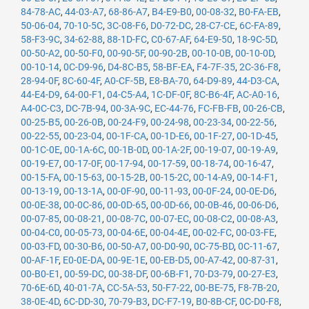
84-78-AC
,
44-03-A7
,
68-86-A7
,
B4-E9-B0
,
00-08-32
,
B0-FA-EB
,
50-06-04
,
70-10-5C
,
3C-08-F6
,
D0-72-DC
,
28-C7-CE
,
6C-FA-89
,
58-F3-9C
,
34-62-88
,
88-1D-FC
,
C0-67-AF
,
64-E9-50
,
18-9C-5D
,
00-50-A2
,
00-50-F0
,
00-90-5F
,
00-90-2B
,
00-10-0B
,
00-10-0D
,
00-10-14
,
0C-D9-96
,
D4-8C-B5
,
58-BF-EA
,
F4-7F-35
,
2C-36-F8
,
28-94-0F
,
8C-60-4F
,
A0-CF-5B
,
E8-BA-70
,
64-D9-89
,
44-D3-CA
,
44-E4-D9
,
64-00-F1
,
04-C5-A4
,
1C-DF-0F
,
8C-B6-4F
,
AC-A0-16
,
A4-0C-C3
,
DC-7B-94
,
00-3A-9C
,
EC-44-76
,
FC-FB-FB
,
00-26-CB
,
00-25-B5
,
00-26-0B
,
00-24-F9
,
00-24-98
,
00-23-34
,
00-22-56
,
00-22-55
,
00-23-04
,
00-1F-CA
,
00-1D-E6
,
00-1F-27
,
00-1D-45
,
00-1C-0E
,
00-1A-6C
,
00-1B-0D
,
00-1A-2F
,
00-19-07
,
00-19-A9
,
00-19-E7
,
00-17-0F
,
00-17-94
,
00-17-59
,
00-18-74
,
00-16-47
,
00-15-FA
,
00-15-63
,
00-15-2B
,
00-15-2C
,
00-14-A9
,
00-14-F1
,
00-13-19
,
00-13-1A
,
00-0F-90
,
00-11-93
,
00-0F-24
,
00-0E-D6
,
00-0E-38
,
00-0C-86
,
00-0D-65
,
00-0D-66
,
00-0B-46
,
00-06-D6
,
00-07-85
,
00-08-21
,
00-08-7C
,
00-07-EC
,
00-08-C2
,
00-08-A3
,
00-04-C0
,
00-05-73
,
00-04-6E
,
00-04-4E
,
00-02-FC
,
00-03-FE
,
00-03-FD
,
00-30-B6
,
00-50-A7
,
00-D0-90
,
0C-75-BD
,
0C-11-67
,
00-AF-1F
,
E0-0E-DA
,
00-9E-1E
,
00-EB-D5
,
00-A7-42
,
00-87-31
,
00-B0-E1
,
00-59-DC
,
00-38-DF
,
00-6B-F1
,
70-D3-79
,
00-27-E3
,
70-6E-6D
,
40-01-7A
,
CC-5A-53
,
50-F7-22
,
00-BE-75
,
F8-7B-20
,
38-0E-4D
,
6C-DD-30
,
70-79-B3
,
DC-F7-19
,
B0-8B-CF
,
0C-D0-F8
,