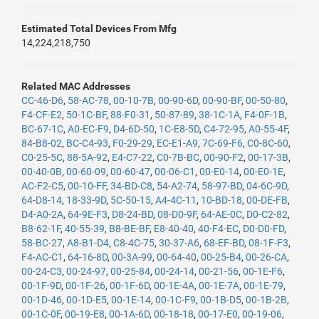
Estimated Total Devices From Mfg
14,224,218,750
Related MAC Addresses
CC-46-D6
,
58-AC-78
,
00-10-7B
,
00-90-6D
,
00-90-BF
,
00-50-80
,
F4-CF-E2
,
50-1C-BF
,
88-F0-31
,
50-87-89
,
38-1C-1A
,
F4-0F-1B
,
BC-67-1C
,
A0-EC-F9
,
D4-6D-50
,
1C-E8-5D
,
C4-72-95
,
A0-55-4F
,
84-B8-02
,
BC-C4-93
,
F0-29-29
,
EC-E1-A9
,
7C-69-F6
,
C0-8C-60
,
C0-25-5C
,
88-5A-92
,
E4-C7-22
,
C0-7B-BC
,
00-90-F2
,
00-17-3B
,
00-40-0B
,
00-60-09
,
00-60-47
,
00-06-C1
,
00-E0-14
,
00-E0-1E
,
AC-F2-C5
,
00-10-FF
,
34-BD-C8
,
54-A2-74
,
58-97-BD
,
04-6C-9D
,
64-D8-14
,
18-33-9D
,
5C-50-15
,
A4-4C-11
,
10-BD-18
,
00-DE-FB
,
D4-A0-2A
,
64-9E-F3
,
D8-24-BD
,
08-D0-9F
,
64-AE-0C
,
D0-C2-82
,
B8-62-1F
,
40-55-39
,
B8-BE-BF
,
E8-40-40
,
40-F4-EC
,
D0-D0-FD
,
58-BC-27
,
A8-B1-D4
,
C8-4C-75
,
30-37-A6
,
68-EF-BD
,
08-1F-F3
,
F4-AC-C1
,
64-16-8D
,
00-3A-99
,
00-64-40
,
00-25-B4
,
00-26-CA
,
00-24-C3
,
00-24-97
,
00-25-84
,
00-24-14
,
00-21-56
,
00-1E-F6
,
00-1F-9D
,
00-1F-26
,
00-1F-6D
,
00-1E-4A
,
00-1E-7A
,
00-1E-79
,
00-1D-46
,
00-1D-E5
,
00-1E-14
,
00-1C-F9
,
00-1B-D5
,
00-1B-2B
,
00-1C-0F
,
00-19-E8
,
00-1A-6D
,
00-18-18
,
00-17-E0
,
00-19-06
,