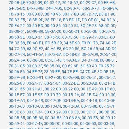
70-0B-4F
,
70-35-09
,
00-32-17
,
70-18-A7
,
00-29-C2
,
00-EE-AB
,
54-86-BC
,
D4-78-9B
,
C4-F7-D5
,
CC-90-70
,
68-3B-78
,
FC-58-9A
,
F0-78-16
,
00-00-0C
,
00-40-96
,
30-F7-0D
,
B0-7D-47
,
D8-B1-90
,
F0-B2-E5
,
18-8B-9D
,
38-ED-18
,
EC-BD-1D
,
DC-CE-C1
,
84-B2-61
,
70-E4-22
,
00-50-BD
,
00-90-86
,
00-50-54
,
3C-0E-23
,
A8-0C-0D
,
B8-38-61
,
6C-99-89
,
58-0A-20
,
00-50-D1
,
00-50-0B
,
00-50-73
,
00-60-3E
,
00-E0-34
,
88-75-56
,
60-73-5C
,
FC-99-47
,
00-E1-6D
,
F8-C2-88
,
E0-AC-F1
,
FC-5B-39
,
34-6F-90
,
E0-D1-73
,
74-A0-2F
,
54-7C-69
,
68-9C-E2
,
40-A6-E8
,
6C-20-56
,
BC-16-65
,
44-AD-D9
,
0C-27-24
,
6C-41-6A
,
F8-72-EA
,
0C-68-03
,
D8-67-D9
,
2C-54-2D
,
00-2A-6A
,
00-08-30
,
CC-EF-48
,
64-A0-E7
,
D4-D7-48
,
00-08-31
,
70-81-05
,
00-08-2F
,
58-35-D9
,
C0-62-6B
,
6C-50-4D
,
F0-25-72
,
00-06-F6
,
04-FE-7F
,
28-93-FE
,
54-7F-EE
,
C4-7D-4F
,
3C-DF-1E
,
00-3A-9B
,
EC-30-91
,
00-27-0D
,
00-26-98
,
00-26-51
,
00-26-52
,
00-25-83
,
00-24-13
,
00-24-C4
,
00-22-BE
,
00-23-AB
,
00-21-1B
,
00-21-55
,
00-21-A1
,
00-22-0D
,
00-22-0C
,
00-1E-49
,
00-1F-6C
,
00-1E-F7
,
00-1F-9E
,
00-1D-70
,
00-1B-2A
,
00-1B-D4
,
00-19-30
,
00-1A-A1
,
00-18-19
,
00-17-DF
,
00-18-BA
,
00-14-1B
,
00-13-5F
,
00-13-60
,
00-13-C3
,
00-13-C4
,
00-12-DA
,
00-13-80
,
00-13-7F
,
00-0E-83
,
00-0F-34
,
00-0D-29
,
00-0D-ED
,
00-0C-31
,
00-0B-BE
,
00-0B-85
,
00-0B-60
,
00-0A-B8
,
00-0A-8A
,
00-09-E8
,
00-09-12
,
00-09-44
,
00-07-4F
,
00-05-DC
,
00-05-00
,
00-06-53
,
00-03-6B
,