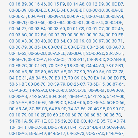
00-18-B9
,
00-16-46
,
00-15-F9
,
00-14-A8
,
00-12-D9
,
00-0E-D7
,
00-0E-39
,
00-0D-EC
,
00-0E-84
,
00-0B-BF
,
00-0C-30
,
00-0A-8B
,
00-0B-5F
,
00-0A-41
,
00-09-7B
,
00-09-7C
,
00-07-EB
,
00-08-A4
,
00-08-7D
,
00-07-50
,
00-07-84
,
00-05-01
,
00-05-74
,
00-04-DE
,
00-04-27
,
00-03-E4
,
00-03-A0
,
00-01-C9
,
00-01-C7
,
00-02-4A
,
00-03-6C
,
00-02-BA
,
00-02-7D
,
00-30-80
,
00-30-24
,
00-D0-FF
,
00-30-A3
,
00-30-40
,
00-B0-64
,
00-30-19
,
00-D0-97
,
00-30-71
,
00-D0-79
,
00-35-1A
,
00-CC-FC
,
00-8E-73
,
00-42-68
,
00-3A-7D
,
00-F6-63
,
00-56-2B
,
00-A2-EE
,
A0-3D-6F
,
2C-D0-2D
,
28-52-61
,
28-6F-7F
,
08-CC-A7
,
F8-A5-C5
,
2C-33-11
,
C4-B9-CD
,
2C-AB-EB
,
00-F8-2C
,
00-C1-B1
,
70-DF-2F
,
18-80-90
,
C4-44-A0
,
78-02-B1
,
38-90-A5
,
50-0F-80
,
6C-B2-AE
,
00-27-90
,
70-69-5A
,
00-72-78
,
B4-DE-31
,
A8-B4-56
,
70-B3-17
,
70-C9-C6
,
70-EA-1A
,
08-EC-F5
,
50-61-BF
,
00-B6-70
,
DC-39-79
,
BC-26-C7
,
70-6D-15
,
00-87-64
,
6C-AB-05
,
14-A2-A0
,
C4-C6-03
,
6C-5E-3B
,
00-90-6F
,
00-90-A6
,
00-90-AB
,
74-26-AC
,
B0-00-B4
,
28-34-A2
,
64-12-25
,
54-4A-00
,
50-67-AE
,
BC-16-F5
,
68-99-CD
,
F4-4E-05
,
0C-F5-A4
,
5C-FC-66
,
D0-A5-A6
,
3C-5E-C3
,
64-F6-9D
,
74-A2-E6
,
20-4C-9E
,
00-90-0C
,
00-10-79
,
00-10-2F
,
00-60-2F
,
00-60-70
,
00-60-83
,
00-06-7C
,
54-78-1A
,
58-97-1E
,
CC-D5-39
,
20-BB-C0
,
4C-4E-35
,
7C-AD-74
,
10-F3-11
,
08-CC-68
,
D0-C7-89
,
F8-4F-57
,
34-DB-FD
,
5C-A4-8A
,
00-10-A6
,
E8-65-49
,
84-B5-17
,
04-62-73
,
9C-57-AD
,
F4-EA-67
,