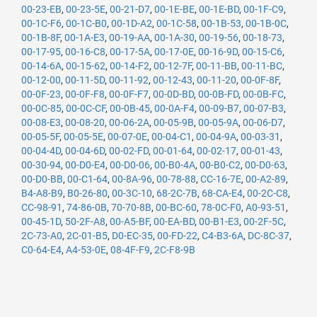
00-23-EB
,
00-23-5E
,
00-21-D7
,
00-1E-BE
,
00-1E-BD
,
00-1F-C9
,
00-1C-F6
,
00-1C-B0
,
00-1D-A2
,
00-1C-58
,
00-1B-53
,
00-1B-0C
,
00-1B-8F
,
00-1A-E3
,
00-19-AA
,
00-1A-30
,
00-19-56
,
00-18-73
,
00-17-95
,
00-16-C8
,
00-17-5A
,
00-17-0E
,
00-16-9D
,
00-15-C6
,
00-14-6A
,
00-15-62
,
00-14-F2
,
00-12-7F
,
00-11-BB
,
00-11-BC
,
00-12-00
,
00-11-5D
,
00-11-92
,
00-12-43
,
00-11-20
,
00-0F-8F
,
00-0F-23
,
00-0F-F8
,
00-0F-F7
,
00-0D-BD
,
00-0B-FD
,
00-0B-FC
,
00-0C-85
,
00-0C-CF
,
00-0B-45
,
00-0A-F4
,
00-09-B7
,
00-07-B3
,
00-08-E3
,
00-08-20
,
00-06-2A
,
00-05-9B
,
00-05-9A
,
00-06-D7
,
00-05-5F
,
00-05-5E
,
00-07-0E
,
00-04-C1
,
00-04-9A
,
00-03-31
,
00-04-4D
,
00-04-6D
,
00-02-FD
,
00-01-64
,
00-02-17
,
00-01-43
,
00-30-94
,
00-D0-E4
,
00-D0-06
,
00-B0-4A
,
00-B0-C2
,
00-D0-63
,
00-D0-BB
,
00-C1-64
,
00-8A-96
,
00-78-88
,
CC-16-7E
,
00-A2-89
,
B4-A8-B9
,
B0-26-80
,
00-3C-10
,
68-2C-7B
,
68-CA-E4
,
00-2C-C8
,
CC-98-91
,
74-86-0B
,
70-70-8B
,
00-BC-60
,
78-0C-F0
,
A0-93-51
,
00-45-1D
,
50-2F-A8
,
00-A5-BF
,
00-EA-BD
,
00-B1-E3
,
00-2F-5C
,
2C-73-A0
,
2C-01-B5
,
D0-EC-35
,
00-FD-22
,
C4-B3-6A
,
DC-8C-37
,
C0-64-E4
,
A4-53-0E
,
08-4F-F9
,
2C-F8-9B