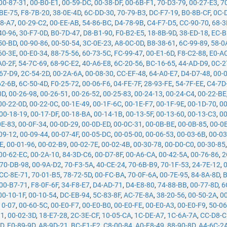
00-87-31
,
00-B0-E1
,
00-59-DC
,
00-38-DF
,
00-6B-F1
,
70-D3-79
,
00-27-E3
,
7
BE-75
,
F8-7B-20
,
38-0E-4D
,
6C-DD-30
,
70-79-B3
,
DC-F7-19
,
B0-8B-CF
,
0C-
18-A7
,
00-29-C2
,
00-EE-AB
,
54-86-BC
,
D4-78-9B
,
C4-F7-D5
,
CC-90-70
,
68-3
40-96
,
30-F7-0D
,
B0-7D-47
,
D8-B1-90
,
F0-B2-E5
,
18-8B-9D
,
38-ED-18
,
EC-B
50-BD
,
00-90-86
,
00-50-54
,
3C-0E-23
,
A8-0C-0D
,
B8-38-61
,
6C-99-89
,
58-0
60-3E
,
00-E0-34
,
88-75-56
,
60-73-5C
,
FC-99-47
,
00-E1-6D
,
F8-C2-88
,
E0-A
A0-2F
,
54-7C-69
,
68-9C-E2
,
40-A6-E8
,
6C-20-56
,
BC-16-65
,
44-AD-D9
,
0C-2
67-D9
,
2C-54-2D
,
00-2A-6A
,
00-08-30
,
CC-EF-48
,
64-A0-E7
,
D4-D7-48
,
00-
62-6B
,
6C-50-4D
,
F0-25-72
,
00-06-F6
,
04-FE-7F
,
28-93-FE
,
54-7F-EE
,
C4-7D
0D
,
00-26-98
,
00-26-51
,
00-26-52
,
00-25-83
,
00-24-13
,
00-24-C4
,
00-22-BE
00-22-0D
,
00-22-0C
,
00-1E-49
,
00-1F-6C
,
00-1E-F7
,
00-1F-9E
,
00-1D-70
,
00
00-18-19
,
00-17-DF
,
00-18-BA
,
00-14-1B
,
00-13-5F
,
00-13-60
,
00-13-C3
,
00
0E-83
,
00-0F-34
,
00-0D-29
,
00-0D-ED
,
00-0C-31
,
00-0B-BE
,
00-0B-85
,
00-0
09-12
,
00-09-44
,
00-07-4F
,
00-05-DC
,
00-05-00
,
00-06-53
,
00-03-6B
,
00-03
8E
,
00-01-96
,
00-02-B9
,
00-02-7E
,
00-02-4B
,
00-30-78
,
00-D0-C0
,
00-30-85
00-62-EC
,
00-2A-10
,
84-3D-C6
,
00-D7-8F
,
00-A6-CA
,
00-42-5A
,
00-76-86
,
2
70-DB-98
,
00-9A-D2
,
70-F3-5A
,
40-CE-24
,
70-6B-B9
,
70-1F-53
,
24-7E-12
,
CC-8E-71
,
70-01-B5
,
78-72-5D
,
00-FC-BA
,
70-0F-6A
,
00-7E-95
,
84-8A-8D
,
B
00-B7-71
,
F8-0F-6F
,
34-F8-E7
,
D4-AD-71
,
D4-E8-80
,
74-88-BB
,
00-77-8D
,
6
00-10-1F
,
00-10-54
,
DC-EB-94
,
5C-83-8F
,
AC-7E-8A
,
38-20-56
,
00-50-2A
,
0
10-07
,
00-60-5C
,
00-E0-F7
,
00-E0-B0
,
00-E0-FE
,
00-E0-A3
,
00-E0-F9
,
50-0
B1
,
00-02-3D
,
18-E7-28
,
2C-3E-CF
,
10-05-CA
,
1C-DE-A7
,
1C-6A-7A
,
CC-D8-C
2D
,
E0-89-9D
,
A8-9D-21
,
BC-F1-F2
,
C8-00-84
,
A0-F8-49
,
88-90-8D
,
A4-6C-2