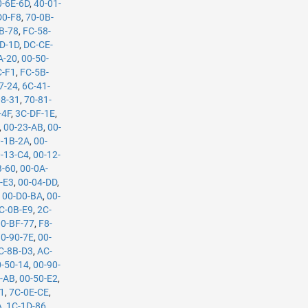
0-6E-6D
,
40-01-
D0-F8
,
70-0B-
B-78
,
FC-58-
D-1D
,
DC-CE-
A-20
,
00-50-
C-F1
,
FC-5B-
7-24
,
6C-41-
08-31
,
70-81-
-4F
,
3C-DF-1E
,
,
00-23-AB
,
00-
-1B-2A
,
00-
-13-C4
,
00-12-
B-60
,
00-0A-
-E3
,
00-04-DD
,
,
00-D0-BA
,
00-
C-0B-E9
,
2C-
00-BF-77
,
F8-
0-90-7E
,
00-
C-8B-D3
,
AC-
0-50-14
,
00-90-
6-AB
,
00-50-E2
,
1
,
7C-0E-CE
,
A
,
1C-1D-86
,