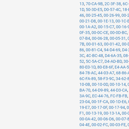
13
,
70-CA-9B
,
2C-3F-38
,
6C
1D
,
50-3D-E5
,
D0-57-4C
,
18-
46
,
00-25-45
,
00-26-99
,
00-
00-21-D8
,
00-1E-13
,
00-1C-
00-1A-A2
,
00-15-C7
,
00-16-
0F-35
,
00-0C-CE
,
00-0D-BC
,
07-B4
,
00-06-28
,
00-05-31
,
7B
,
00-01-63
,
00-01-42
,
00-
86
,
00-81-C4
,
94-D4-69
,
D4-
3C
,
4C-BC-48
,
D4-6A-35
,
08
52
,
5C-5A-C7
,
D4-AD-BD
,
30
80-E0-1D
,
80-E8-6F
,
E4-AA-
84-78-AC
,
44-03-A7
,
68-86-
6C-FA-89
,
58-F3-9C
,
34-62-
10-0B
,
00-10-0D
,
00-10-14
,
BA-70
,
64-D9-89
,
44-D3-CA
3A-9C
,
EC-44-76
,
FC-FB-FB
23-04
,
00-1F-CA
,
00-1D-E6
,
19-E7
,
00-17-0F
,
00-17-94
,
0
F1
,
00-13-19
,
00-13-1A
,
00-
00-0A-42
,
00-06-D6
,
00-07-
04-4E
,
00-02-FC
,
00-03-FE
,