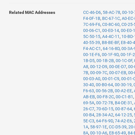
Related MAC Addresses
CC-46-D6
,
58-AC-78
,
00-10
F4-0F-1B
,
BC-67-1C
,
A0-EC-
7C-69-F6
,
C0-8C-60
,
C0-25-
00-06-C1
,
00-E0-14
,
00-E0-
5C-50-15
,
A4-4C-11
,
10-BD-
40-55-39
,
B8-BE-BF
,
E8-40-
F4-AC-C1
,
64-16-8D
,
00-3A-
00-1E-F6
,
00-1F-9D
,
00-1F-
1B-D5
,
00-1B-2B
,
00-1C-0F
,
A8
,
00-12-D9
,
00-0E-D7
,
00-
7B
,
00-09-7C
,
00-07-EB
,
00-
00-03-A0
,
00-01-C9
,
00-01-
30-40
,
00-B0-64
,
00-30-19
,
F6-63
,
00-56-2B
,
00-A2-EE
,
AB-EB
,
00-F8-2C
,
00-C1-B1
69-5A
,
00-72-78
,
B4-DE-31
,
26-C7
,
70-6D-15
,
00-87-64
,
00-B4
,
28-34-A2
,
64-12-25
,
5E-C3
,
64-F6-9D
,
74-A2-E6
,
1A
,
58-97-1E
,
CC-D5-39
,
20
8A
,
00-10-A6
,
E8-65-49
,
84-