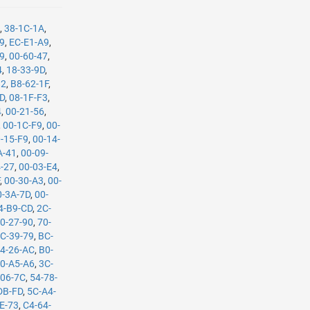
9
,
38-1C-1A
,
29
,
EC-E1-A9
,
09
,
00-60-47
,
4
,
18-33-9D
,
82
,
B8-62-1F
,
BD
,
08-1F-F3
,
4
,
00-21-56
,
,
00-1C-F9
,
00-
-15-F9
,
00-14-
A-41
,
00-09-
4-27
,
00-03-E4
,
F
,
00-30-A3
,
00-
0-3A-7D
,
00-
4-B9-CD
,
2C-
0-27-90
,
70-
C-39-79
,
BC-
4-26-AC
,
B0-
0-A5-A6
,
3C-
-06-7C
,
54-78-
DB-FD
,
5C-A4-
E-73
,
C4-64-