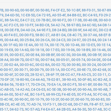
-7B
,
00-90-6D
,
00-90-BF
,
00-50-80
,
F4-CF-E2
,
50-1C-BF
,
88-F0-31
,
50-87-8
F9
,
D4-6D-50
,
1C-E8-5D
,
C4-72-95
,
A0-55-4F
,
84-B8-02
,
BC-C4-93
,
F0-29-
5C
,
88-5A-92
,
E4-C7-22
,
C0-7B-BC
,
00-90-F2
,
00-17-3B
,
00-40-0B
,
00-60-
1E
,
AC-F2-C5
,
00-10-FF
,
34-BD-C8
,
54-A2-74
,
58-97-BD
,
04-6C-9D
,
64-D8-1
18
,
00-DE-FB
,
D4-A0-2A
,
64-9E-F3
,
D8-24-BD
,
08-D0-9F
,
64-AE-0C
,
D0-C2-
40
,
40-F4-EC
,
D0-D0-FD
,
58-BC-27
,
A8-B1-D4
,
C8-4C-75
,
30-37-A6
,
68-EF-
99
,
00-64-40
,
00-25-B4
,
00-26-CA
,
00-24-C3
,
00-24-97
,
00-25-84
,
00-24-1
26
,
00-1F-6D
,
00-1E-4A
,
00-1E-7A
,
00-1E-79
,
00-1D-46
,
00-1D-E5
,
00-1E-14
00-19-E8
,
00-1A-6D
,
00-18-18
,
00-17-E0
,
00-19-06
,
00-18-B9
,
00-16-46
,
00
0E-39
,
00-0D-EC
,
00-0E-84
,
00-0B-BF
,
00-0C-30
,
00-0A-8B
,
00-0B-5F
,
00-0
08-A4
,
00-08-7D
,
00-07-50
,
00-07-84
,
00-05-01
,
00-05-74
,
00-04-DE
,
00-0
C7
,
00-02-4A
,
00-03-6C
,
00-02-BA
,
00-02-7D
,
00-30-80
,
00-30-24
,
00-D0-F
00-D0-97
,
00-30-71
,
00-D0-79
,
00-35-1A
,
00-CC-FC
,
00-8E-73
,
00-42-68
,
0
A0-3D-6F
,
2C-D0-2D
,
28-52-61
,
28-6F-7F
,
08-CC-A7
,
F8-A5-C5
,
2C-33-11
,
C
,
70-DF-2F
,
18-80-90
,
C4-44-A0
,
78-02-B1
,
38-90-A5
,
50-0F-80
,
6C-B2-AE
,
0
A8-B4-56
,
70-B3-17
,
70-C9-C6
,
70-EA-1A
,
08-EC-F5
,
50-61-BF
,
00-B6-70
,
D
6C-AB-05
,
14-A2-A0
,
C4-C6-03
,
6C-5E-3B
,
00-90-6F
,
00-90-A6
,
00-90-AB
,
7
54-4A-00
,
50-67-AE
,
BC-16-F5
,
68-99-CD
,
F4-4E-05
,
0C-F5-A4
,
5C-FC-66
,
D
20-4C-9E
,
00-90-0C
,
00-10-79
,
00-10-2F
,
00-60-2F
,
00-60-70
,
00-60-83
,
00
-BB-C0
,
4C-4E-35
,
7C-AD-74
,
10-F3-11
,
08-CC-68
,
D0-C7-89
,
F8-4F-57
,
34-
B5-17
,
04-62-73
,
9C-57-AD
,
F4-EA-67
,
44-2B-03
,
A4-56-30
,
50-57-A8
,
3C-C