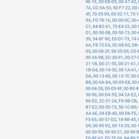
9E-1E
,
00-EB-D5
,
00-A7-42
,
7A
,
CC-5A-53
,
50-F7-22
,
00-
4F
,
70-35-09
,
00-32-17
,
70-
9A
,
F0-78-16
,
00-00-0C
,
00-
C1
,
84-B2-61
,
70-E4-22
,
00-
D1
,
00-50-0B
,
00-50-73
,
00-
39
,
34-6F-90
,
E0-D1-73
,
74-
6A
,
F8-72-EA
,
0C-68-03
,
D8-
05
,
00-08-2F
,
58-35-D9
,
C0-
00-3A-9B
,
EC-30-91
,
00-27-
21-1B
,
00-21-55
,
00-21-A1
,
1B-D4
,
00-19-30
,
00-1A-A1
,
DA
,
00-13-80
,
00-13-7F
,
00-
B8
,
00-0A-8A
,
00-09-E8
,
00-
00-04-28
,
00-03-9F
,
00-B0-
30-96
,
00-DA-55
,
04-2A-E2
,
86-D2
,
2C-31-24
,
F8-0B-CB
,
B7-E2
,
00-5D-73
,
50-1C-B0
,
AA-6E
,
04-EB-40
,
00-D6-FE
,
F5-E6
,
00-57-D2
,
18-8B-45
,
D9
,
00-90-92
,
00-10-29
,
00-
00-50-50
,
00-90-21
,
00-90-
F0-9E-63
,
F0-7F-06
,
84-80-