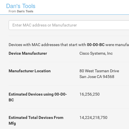
Dan's Tools
From
Dan's Tools
Devices with MAC addresses that start with
00-D0-BC
were manufa
Device Manufacturer
Cisco Systems, Inc
Manufacturer Location
80 West Tasman Drive
San Jose CA 94568
Estimated Devices using 00-D0-
16,256,250
BC
Estimated Total Devices From
14,224,218,750
Mfg