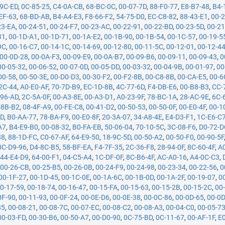
-9C-ED
,
0C-85-25
,
C4-0A-CB
,
68-BC-0C
,
00-07-7D
,
88-F0-77
,
E8-B7-48
,
B4-
EF-63
,
68-BD-AB
,
B4-A4-E3
,
F8-66-F2
,
54-75-D0
,
EC-C8-82
,
88-43-E1
,
00-
23-EA
,
00-24-51
,
00-24-F7
,
00-23-AC
,
00-22-91
,
00-22-BD
,
00-23-5D
,
00-21
B1
,
00-1D-A1
,
00-1D-71
,
00-1A-E2
,
00-1B-90
,
00-1B-54
,
00-1C-57
,
00-19-5
9C
,
00-16-C7
,
00-14-1C
,
00-14-69
,
00-12-80
,
00-11-5C
,
00-12-01
,
00-12-4
00-0D-28
,
00-0A-F3
,
00-09-E9
,
00-0A-B7
,
00-09-B6
,
00-09-11
,
00-09-43
,
0
00-05-32
,
00-06-52
,
00-07-0D
,
00-05-DD
,
00-03-32
,
00-04-9B
,
00-01-97
,
00
D0-58
,
00-50-3E
,
00-D0-D3
,
00-30-F2
,
00-F2-8B
,
00-C8-8B
,
00-CA-E5
,
00-6
2C-44
,
A0-E0-AF
,
70-7D-B9
,
EC-1D-8B
,
4C-77-6D
,
F4-DB-E6
,
00-B8-B3
,
CC-
-96-AD
,
2C-5A-0F
,
00-A3-8E
,
00-A3-D1
,
A0-23-9F
,
78-BC-1A
,
28-AC-9E
,
6C-
-8B-B2
,
08-4F-A9
,
00-FE-C8
,
00-41-D2
,
00-50-53
,
00-50-0F
,
00-E0-4F
,
00-1
5D
,
B0-AA-77
,
78-BA-F9
,
00-E0-8F
,
20-3A-07
,
34-A8-4E
,
E4-D3-F1
,
1C-E6-C
A7
,
B4-E9-B0
,
00-08-32
,
B0-FA-EB
,
50-06-04
,
70-10-5C
,
3C-08-F6
,
D0-72-D
88
,
88-1D-FC
,
C0-67-AF
,
64-E9-50
,
18-9C-5D
,
00-50-A2
,
00-50-F0
,
00-90-5F
0C-D9-96
,
D4-8C-B5
,
58-BF-EA
,
F4-7F-35
,
2C-36-F8
,
28-94-0F
,
8C-60-4F
,
A
,
44-E4-D9
,
64-00-F1
,
04-C5-A4
,
1C-DF-0F
,
8C-B6-4F
,
AC-A0-16
,
A4-0C-C3
,
,
00-26-CB
,
00-25-B5
,
00-26-0B
,
00-24-F9
,
00-24-98
,
00-23-34
,
00-22-56
,
0
00-1F-27
,
00-1D-45
,
00-1C-0E
,
00-1A-6C
,
00-1B-0D
,
00-1A-2F
,
00-19-07
,
0
0-17-59
,
00-18-74
,
00-16-47
,
00-15-FA
,
00-15-63
,
00-15-2B
,
00-15-2C
,
00
0F-90
,
00-11-93
,
00-0F-24
,
00-0E-D6
,
00-0E-38
,
00-0C-86
,
00-0D-65
,
00-0D
85
,
00-08-21
,
00-08-7C
,
00-07-EC
,
00-08-C2
,
00-08-A3
,
00-04-C0
,
00-05-7
00-03-FD
,
00-30-B6
,
00-50-A7
,
00-D0-90
,
0C-75-BD
,
0C-11-67
,
00-AF-1F
,
E