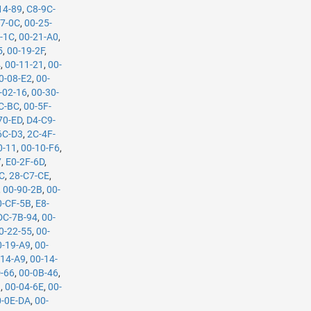
14-89
,
C8-9C-
27-0C
,
00-25-
-1C
,
00-21-A0
,
5
,
00-19-2F
,
4
,
00-11-21
,
00-
0-08-E2
,
00-
-02-16
,
00-30-
C-BC
,
00-5F-
70-ED
,
D4-C9-
6C-D3
,
2C-4F-
0-11
,
00-10-F6
,
7
,
E0-2F-6D
,
C
,
28-C7-CE
,
,
00-90-2B
,
00-
0-CF-5B
,
E8-
DC-7B-94
,
00-
0-22-55
,
00-
0-19-A9
,
00-
-14-A9
,
00-14-
-66
,
00-0B-46
,
3
,
00-04-6E
,
00-
0-0E-DA
,
00-