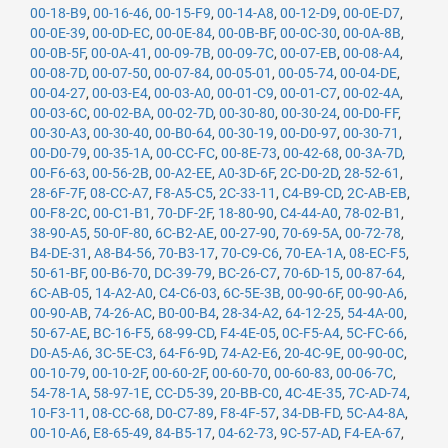
00-18-B9
,
00-16-46
,
00-15-F9
,
00-14-A8
,
00-12-D9
,
00-0E-D7
,
00-0E-39
,
00-0D-EC
,
00-0E-84
,
00-0B-BF
,
00-0C-30
,
00-0A-8B
,
00-0B-5F
,
00-0A-41
,
00-09-7B
,
00-09-7C
,
00-07-EB
,
00-08-A4
,
00-08-7D
,
00-07-50
,
00-07-84
,
00-05-01
,
00-05-74
,
00-04-DE
,
00-04-27
,
00-03-E4
,
00-03-A0
,
00-01-C9
,
00-01-C7
,
00-02-4A
,
00-03-6C
,
00-02-BA
,
00-02-7D
,
00-30-80
,
00-30-24
,
00-D0-FF
,
00-30-A3
,
00-30-40
,
00-B0-64
,
00-30-19
,
00-D0-97
,
00-30-71
,
00-D0-79
,
00-35-1A
,
00-CC-FC
,
00-8E-73
,
00-42-68
,
00-3A-7D
,
00-F6-63
,
00-56-2B
,
00-A2-EE
,
A0-3D-6F
,
2C-D0-2D
,
28-52-61
,
28-6F-7F
,
08-CC-A7
,
F8-A5-C5
,
2C-33-11
,
C4-B9-CD
,
2C-AB-EB
,
00-F8-2C
,
00-C1-B1
,
70-DF-2F
,
18-80-90
,
C4-44-A0
,
78-02-B1
,
38-90-A5
,
50-0F-80
,
6C-B2-AE
,
00-27-90
,
70-69-5A
,
00-72-78
,
B4-DE-31
,
A8-B4-56
,
70-B3-17
,
70-C9-C6
,
70-EA-1A
,
08-EC-F5
,
50-61-BF
,
00-B6-70
,
DC-39-79
,
BC-26-C7
,
70-6D-15
,
00-87-64
,
6C-AB-05
,
14-A2-A0
,
C4-C6-03
,
6C-5E-3B
,
00-90-6F
,
00-90-A6
,
00-90-AB
,
74-26-AC
,
B0-00-B4
,
28-34-A2
,
64-12-25
,
54-4A-00
,
50-67-AE
,
BC-16-F5
,
68-99-CD
,
F4-4E-05
,
0C-F5-A4
,
5C-FC-66
,
D0-A5-A6
,
3C-5E-C3
,
64-F6-9D
,
74-A2-E6
,
20-4C-9E
,
00-90-0C
,
00-10-79
,
00-10-2F
,
00-60-2F
,
00-60-70
,
00-60-83
,
00-06-7C
,
54-78-1A
,
58-97-1E
,
CC-D5-39
,
20-BB-C0
,
4C-4E-35
,
7C-AD-74
,
10-F3-11
,
08-CC-68
,
D0-C7-89
,
F8-4F-57
,
34-DB-FD
,
5C-A4-8A
,
00-10-A6
,
E8-65-49
,
84-B5-17
,
04-62-73
,
9C-57-AD
,
F4-EA-67
,