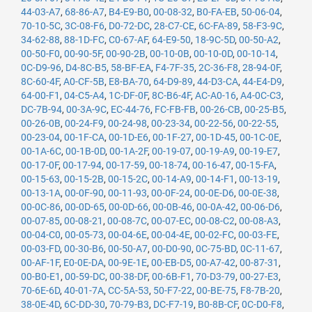
44-03-A7
,
68-86-A7
,
B4-E9-B0
,
00-08-32
,
B0-FA-EB
,
50-06-04
,
70-10-5C
,
3C-08-F6
,
D0-72-DC
,
28-C7-CE
,
6C-FA-89
,
58-F3-9C
,
34-62-88
,
88-1D-FC
,
C0-67-AF
,
64-E9-50
,
18-9C-5D
,
00-50-A2
,
00-50-F0
,
00-90-5F
,
00-90-2B
,
00-10-0B
,
00-10-0D
,
00-10-14
,
0C-D9-96
,
D4-8C-B5
,
58-BF-EA
,
F4-7F-35
,
2C-36-F8
,
28-94-0F
,
8C-60-4F
,
A0-CF-5B
,
E8-BA-70
,
64-D9-89
,
44-D3-CA
,
44-E4-D9
,
64-00-F1
,
04-C5-A4
,
1C-DF-0F
,
8C-B6-4F
,
AC-A0-16
,
A4-0C-C3
,
DC-7B-94
,
00-3A-9C
,
EC-44-76
,
FC-FB-FB
,
00-26-CB
,
00-25-B5
,
00-26-0B
,
00-24-F9
,
00-24-98
,
00-23-34
,
00-22-56
,
00-22-55
,
00-23-04
,
00-1F-CA
,
00-1D-E6
,
00-1F-27
,
00-1D-45
,
00-1C-0E
,
00-1A-6C
,
00-1B-0D
,
00-1A-2F
,
00-19-07
,
00-19-A9
,
00-19-E7
,
00-17-0F
,
00-17-94
,
00-17-59
,
00-18-74
,
00-16-47
,
00-15-FA
,
00-15-63
,
00-15-2B
,
00-15-2C
,
00-14-A9
,
00-14-F1
,
00-13-19
,
00-13-1A
,
00-0F-90
,
00-11-93
,
00-0F-24
,
00-0E-D6
,
00-0E-38
,
00-0C-86
,
00-0D-65
,
00-0D-66
,
00-0B-46
,
00-0A-42
,
00-06-D6
,
00-07-85
,
00-08-21
,
00-08-7C
,
00-07-EC
,
00-08-C2
,
00-08-A3
,
00-04-C0
,
00-05-73
,
00-04-6E
,
00-04-4E
,
00-02-FC
,
00-03-FE
,
00-03-FD
,
00-30-B6
,
00-50-A7
,
00-D0-90
,
0C-75-BD
,
0C-11-67
,
00-AF-1F
,
E0-0E-DA
,
00-9E-1E
,
00-EB-D5
,
00-A7-42
,
00-87-31
,
00-B0-E1
,
00-59-DC
,
00-38-DF
,
00-6B-F1
,
70-D3-79
,
00-27-E3
,
70-6E-6D
,
40-01-7A
,
CC-5A-53
,
50-F7-22
,
00-BE-75
,
F8-7B-20
,
38-0E-4D
,
6C-DD-30
,
70-79-B3
,
DC-F7-19
,
B0-8B-CF
,
0C-D0-F8
,