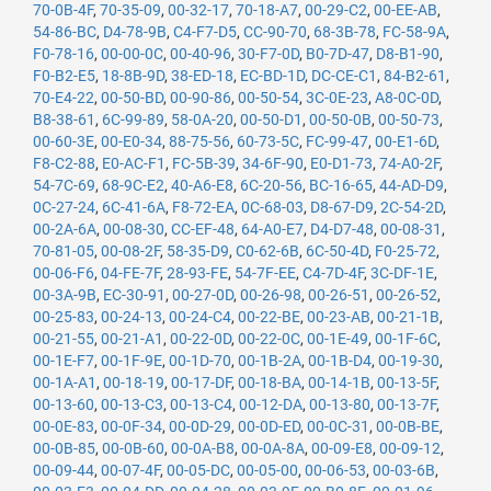
70-0B-4F
,
70-35-09
,
00-32-17
,
70-18-A7
,
00-29-C2
,
00-EE-AB
,
54-86-BC
,
D4-78-9B
,
C4-F7-D5
,
CC-90-70
,
68-3B-78
,
FC-58-9A
,
F0-78-16
,
00-00-0C
,
00-40-96
,
30-F7-0D
,
B0-7D-47
,
D8-B1-90
,
F0-B2-E5
,
18-8B-9D
,
38-ED-18
,
EC-BD-1D
,
DC-CE-C1
,
84-B2-61
,
70-E4-22
,
00-50-BD
,
00-90-86
,
00-50-54
,
3C-0E-23
,
A8-0C-0D
,
B8-38-61
,
6C-99-89
,
58-0A-20
,
00-50-D1
,
00-50-0B
,
00-50-73
,
00-60-3E
,
00-E0-34
,
88-75-56
,
60-73-5C
,
FC-99-47
,
00-E1-6D
,
F8-C2-88
,
E0-AC-F1
,
FC-5B-39
,
34-6F-90
,
E0-D1-73
,
74-A0-2F
,
54-7C-69
,
68-9C-E2
,
40-A6-E8
,
6C-20-56
,
BC-16-65
,
44-AD-D9
,
0C-27-24
,
6C-41-6A
,
F8-72-EA
,
0C-68-03
,
D8-67-D9
,
2C-54-2D
,
00-2A-6A
,
00-08-30
,
CC-EF-48
,
64-A0-E7
,
D4-D7-48
,
00-08-31
,
70-81-05
,
00-08-2F
,
58-35-D9
,
C0-62-6B
,
6C-50-4D
,
F0-25-72
,
00-06-F6
,
04-FE-7F
,
28-93-FE
,
54-7F-EE
,
C4-7D-4F
,
3C-DF-1E
,
00-3A-9B
,
EC-30-91
,
00-27-0D
,
00-26-98
,
00-26-51
,
00-26-52
,
00-25-83
,
00-24-13
,
00-24-C4
,
00-22-BE
,
00-23-AB
,
00-21-1B
,
00-21-55
,
00-21-A1
,
00-22-0D
,
00-22-0C
,
00-1E-49
,
00-1F-6C
,
00-1E-F7
,
00-1F-9E
,
00-1D-70
,
00-1B-2A
,
00-1B-D4
,
00-19-30
,
00-1A-A1
,
00-18-19
,
00-17-DF
,
00-18-BA
,
00-14-1B
,
00-13-5F
,
00-13-60
,
00-13-C3
,
00-13-C4
,
00-12-DA
,
00-13-80
,
00-13-7F
,
00-0E-83
,
00-0F-34
,
00-0D-29
,
00-0D-ED
,
00-0C-31
,
00-0B-BE
,
00-0B-85
,
00-0B-60
,
00-0A-B8
,
00-0A-8A
,
00-09-E8
,
00-09-12
,
00-09-44
,
00-07-4F
,
00-05-DC
,
00-05-00
,
00-06-53
,
00-03-6B
,