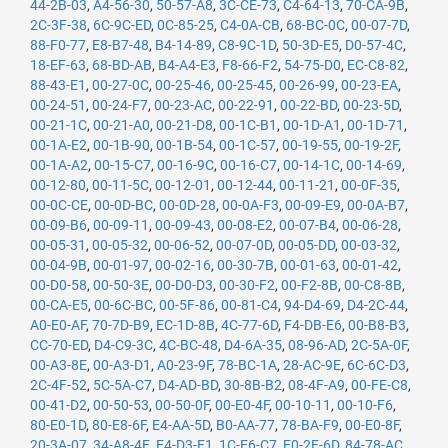
44-2B-03
,
A4-56-30
,
50-57-A8
,
3C-CE-73
,
C4-64-13
,
70-CA-9B
,
2C-3F-38
,
6C-9C-ED
,
0C-85-25
,
C4-0A-CB
,
68-BC-0C
,
00-07-7D
,
88-F0-77
,
E8-B7-48
,
B4-14-89
,
C8-9C-1D
,
50-3D-E5
,
D0-57-4C
,
18-EF-63
,
68-BD-AB
,
B4-A4-E3
,
F8-66-F2
,
54-75-D0
,
EC-C8-82
,
88-43-E1
,
00-27-0C
,
00-25-46
,
00-25-45
,
00-26-99
,
00-23-EA
,
00-24-51
,
00-24-F7
,
00-23-AC
,
00-22-91
,
00-22-BD
,
00-23-5D
,
00-21-1C
,
00-21-A0
,
00-21-D8
,
00-1C-B1
,
00-1D-A1
,
00-1D-71
,
00-1A-E2
,
00-1B-90
,
00-1B-54
,
00-1C-57
,
00-19-55
,
00-19-2F
,
00-1A-A2
,
00-15-C7
,
00-16-9C
,
00-16-C7
,
00-14-1C
,
00-14-69
,
00-12-80
,
00-11-5C
,
00-12-01
,
00-12-44
,
00-11-21
,
00-0F-35
,
00-0C-CE
,
00-0D-BC
,
00-0D-28
,
00-0A-F3
,
00-09-E9
,
00-0A-B7
,
00-09-B6
,
00-09-11
,
00-09-43
,
00-08-E2
,
00-07-B4
,
00-06-28
,
00-05-31
,
00-05-32
,
00-06-52
,
00-07-0D
,
00-05-DD
,
00-03-32
,
00-04-9B
,
00-01-97
,
00-02-16
,
00-30-7B
,
00-01-63
,
00-01-42
,
00-D0-58
,
00-50-3E
,
00-D0-D3
,
00-30-F2
,
00-F2-8B
,
00-C8-8B
,
00-CA-E5
,
00-6C-BC
,
00-5F-86
,
00-81-C4
,
94-D4-69
,
D4-2C-44
,
A0-E0-AF
,
70-7D-B9
,
EC-1D-8B
,
4C-77-6D
,
F4-DB-E6
,
00-B8-B3
,
CC-70-ED
,
D4-C9-3C
,
4C-BC-48
,
D4-6A-35
,
08-96-AD
,
2C-5A-0F
,
00-A3-8E
,
00-A3-D1
,
A0-23-9F
,
78-BC-1A
,
28-AC-9E
,
6C-6C-D3
,
2C-4F-52
,
5C-5A-C7
,
D4-AD-BD
,
30-8B-B2
,
08-4F-A9
,
00-FE-C8
,
00-41-D2
,
00-50-53
,
00-50-0F
,
00-E0-4F
,
00-10-11
,
00-10-F6
,
80-E0-1D
,
80-E8-6F
,
E4-AA-5D
,
B0-AA-77
,
78-BA-F9
,
00-E0-8F
,
20-3A-07
,
34-A8-4E
,
E4-D3-F1
,
1C-E6-C7
,
E0-2F-6D
,
84-78-AC
,