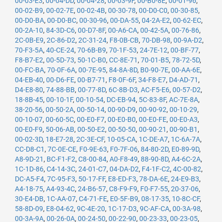
00-03-E3
,
00-04-DD
,
00-04-28
,
00-03-9F
,
00-B0-8E
,
00-01-96
,
00-02-B9
,
00-02-7E
,
00-02-4B
,
00-30-78
,
00-D0-C0
,
00-30-85
,
00-D0-BA
,
00-D0-BC
,
00-30-96
,
00-DA-55
,
04-2A-E2
,
00-62-EC
,
00-2A-10
,
84-3D-C6
,
00-D7-8F
,
00-A6-CA
,
00-42-5A
,
00-76-86
,
2C-0B-E9
,
2C-86-D2
,
2C-31-24
,
F8-0B-CB
,
70-DB-98
,
00-9A-D2
,
70-F3-5A
,
40-CE-24
,
70-6B-B9
,
70-1F-53
,
24-7E-12
,
00-BF-77
,
F8-B7-E2
,
00-5D-73
,
50-1C-B0
,
CC-8E-71
,
70-01-B5
,
78-72-5D
,
00-FC-BA
,
70-0F-6A
,
00-7E-95
,
84-8A-8D
,
B0-90-7E
,
00-AA-6E
,
04-EB-40
,
00-D6-FE
,
00-B7-71
,
F8-0F-6F
,
34-F8-E7
,
D4-AD-71
,
D4-E8-80
,
74-88-BB
,
00-77-8D
,
6C-8B-D3
,
AC-F5-E6
,
00-57-D2
,
18-8B-45
,
00-10-1F
,
00-10-54
,
DC-EB-94
,
5C-83-8F
,
AC-7E-8A
,
38-20-56
,
00-50-2A
,
00-50-14
,
00-90-D9
,
00-90-92
,
00-10-29
,
00-10-07
,
00-60-5C
,
00-E0-F7
,
00-E0-B0
,
00-E0-FE
,
00-E0-A3
,
00-E0-F9
,
50-06-AB
,
00-50-E2
,
00-50-50
,
00-90-21
,
00-90-B1
,
00-02-3D
,
18-E7-28
,
2C-3E-CF
,
10-05-CA
,
1C-DE-A7
,
1C-6A-7A
,
CC-D8-C1
,
7C-0E-CE
,
F0-9E-63
,
F0-7F-06
,
84-80-2D
,
E0-89-9D
,
A8-9D-21
,
BC-F1-F2
,
C8-00-84
,
A0-F8-49
,
88-90-8D
,
A4-6C-2A
,
1C-1D-86
,
C4-14-3C
,
24-01-C7
,
04-DA-D2
,
F4-1F-C2
,
4C-00-82
,
DC-A5-F4
,
7C-95-F3
,
50-17-FF
,
E8-ED-F3
,
78-DA-6E
,
24-E9-B3
,
A4-18-75
,
A4-93-4C
,
24-B6-57
,
C8-F9-F9
,
F0-F7-55
,
20-37-06
,
30-E4-DB
,
1C-AA-07
,
C4-71-FE
,
E0-5F-B9
,
08-17-35
,
10-8C-CF
,
58-8D-09
,
E8-04-62
,
9C-4E-20
,
1C-17-D3
,
9C-AF-CA
,
00-3A-98
,
00-3A-9A
,
00-26-0A
,
00-24-50
,
00-22-90
,
00-23-33
,
00-23-05
,