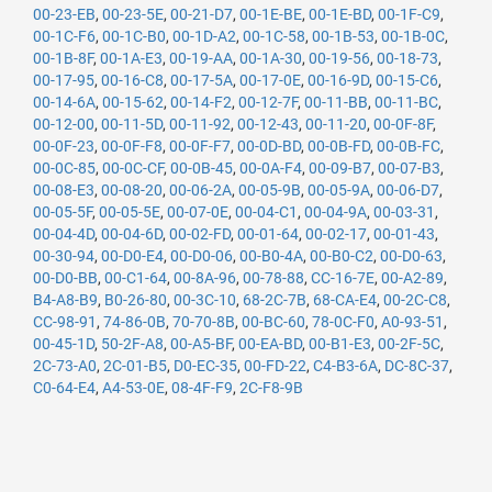
00-23-EB
,
00-23-5E
,
00-21-D7
,
00-1E-BE
,
00-1E-BD
,
00-1F-C9
,
00-1C-F6
,
00-1C-B0
,
00-1D-A2
,
00-1C-58
,
00-1B-53
,
00-1B-0C
,
00-1B-8F
,
00-1A-E3
,
00-19-AA
,
00-1A-30
,
00-19-56
,
00-18-73
,
00-17-95
,
00-16-C8
,
00-17-5A
,
00-17-0E
,
00-16-9D
,
00-15-C6
,
00-14-6A
,
00-15-62
,
00-14-F2
,
00-12-7F
,
00-11-BB
,
00-11-BC
,
00-12-00
,
00-11-5D
,
00-11-92
,
00-12-43
,
00-11-20
,
00-0F-8F
,
00-0F-23
,
00-0F-F8
,
00-0F-F7
,
00-0D-BD
,
00-0B-FD
,
00-0B-FC
,
00-0C-85
,
00-0C-CF
,
00-0B-45
,
00-0A-F4
,
00-09-B7
,
00-07-B3
,
00-08-E3
,
00-08-20
,
00-06-2A
,
00-05-9B
,
00-05-9A
,
00-06-D7
,
00-05-5F
,
00-05-5E
,
00-07-0E
,
00-04-C1
,
00-04-9A
,
00-03-31
,
00-04-4D
,
00-04-6D
,
00-02-FD
,
00-01-64
,
00-02-17
,
00-01-43
,
00-30-94
,
00-D0-E4
,
00-D0-06
,
00-B0-4A
,
00-B0-C2
,
00-D0-63
,
00-D0-BB
,
00-C1-64
,
00-8A-96
,
00-78-88
,
CC-16-7E
,
00-A2-89
,
B4-A8-B9
,
B0-26-80
,
00-3C-10
,
68-2C-7B
,
68-CA-E4
,
00-2C-C8
,
CC-98-91
,
74-86-0B
,
70-70-8B
,
00-BC-60
,
78-0C-F0
,
A0-93-51
,
00-45-1D
,
50-2F-A8
,
00-A5-BF
,
00-EA-BD
,
00-B1-E3
,
00-2F-5C
,
2C-73-A0
,
2C-01-B5
,
D0-EC-35
,
00-FD-22
,
C4-B3-6A
,
DC-8C-37
,
C0-64-E4
,
A4-53-0E
,
08-4F-F9
,
2C-F8-9B