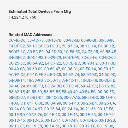
Estimated Total Devices From Mfg
14,224,218,750
Related MAC Addresses
CC-46-D6
,
58-AC-78
,
00-10-7B
,
00-90-6D
,
00-90-BF
,
00-50-80
,
F4-CF-E2
,
50-1C-BF
,
88-F0-31
,
50-87-89
,
38-1C-1A
,
F4-0F-1B
,
BC-67-1C
,
A0-EC-F9
,
D4-6D-50
,
1C-E8-5D
,
C4-72-95
,
A0-55-4F
,
84-B8-02
,
BC-C4-93
,
F0-29-29
,
EC-E1-A9
,
7C-69-F6
,
C0-8C-60
,
C0-25-5C
,
88-5A-92
,
E4-C7-22
,
C0-7B-BC
,
00-90-F2
,
00-17-3B
,
00-40-0B
,
00-60-09
,
00-60-47
,
00-06-C1
,
00-E0-14
,
00-E0-1E
,
AC-F2-C5
,
00-10-FF
,
34-BD-C8
,
54-A2-74
,
58-97-BD
,
04-6C-9D
,
64-D8-14
,
18-33-9D
,
5C-50-15
,
A4-4C-11
,
10-BD-18
,
00-DE-FB
,
D4-A0-2A
,
64-9E-F3
,
D8-24-BD
,
08-D0-9F
,
64-AE-0C
,
D0-C2-82
,
B8-62-1F
,
40-55-39
,
B8-BE-BF
,
E8-40-40
,
40-F4-EC
,
D0-D0-FD
,
58-BC-27
,
A8-B1-D4
,
C8-4C-75
,
30-37-A6
,
68-EF-BD
,
08-1F-F3
,
F4-AC-C1
,
64-16-8D
,
00-3A-99
,
00-64-40
,
00-25-B4
,
00-26-CA
,
00-24-C3
,
00-24-97
,
00-25-84
,
00-24-14
,
00-21-56
,
00-1E-F6
,
00-1F-9D
,
00-1F-26
,
00-1F-6D
,
00-1E-4A
,
00-1E-7A
,
00-1E-79
,
00-1D-46
,
00-1D-E5
,
00-1E-14
,
00-1C-F9
,
00-1B-D5
,
00-1B-2B
,
00-1C-0F
,
00-19-E8
,
00-1A-6D
,
00-18-18
,
00-17-E0
,
00-19-06
,