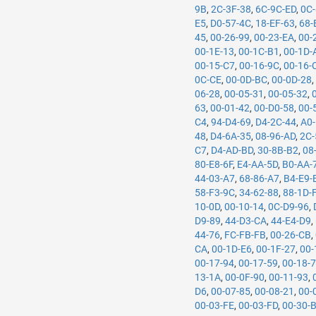
9B
,
2C-3F-38
,
6C-9C-ED
,
0C-
E5
,
D0-57-4C
,
18-EF-63
,
68-
45
,
00-26-99
,
00-23-EA
,
00-
00-1E-13
,
00-1C-B1
,
00-1D-
00-15-C7
,
00-16-9C
,
00-16-
0C-CE
,
00-0D-BC
,
00-0D-28
06-28
,
00-05-31
,
00-05-32
,
63
,
00-01-42
,
00-D0-58
,
00-
C4
,
94-D4-69
,
D4-2C-44
,
A0-
48
,
D4-6A-35
,
08-96-AD
,
2C-
C7
,
D4-AD-BD
,
30-8B-B2
,
08
80-E8-6F
,
E4-AA-5D
,
B0-AA-
44-03-A7
,
68-86-A7
,
B4-E9-
58-F3-9C
,
34-62-88
,
88-1D-
10-0D
,
00-10-14
,
0C-D9-96
,
D9-89
,
44-D3-CA
,
44-E4-D9
,
44-76
,
FC-FB-FB
,
00-26-CB
,
CA
,
00-1D-E6
,
00-1F-27
,
00-
00-17-94
,
00-17-59
,
00-18-
13-1A
,
00-0F-90
,
00-11-93
,
D6
,
00-07-85
,
00-08-21
,
00-
00-03-FE
,
00-03-FD
,
00-30-