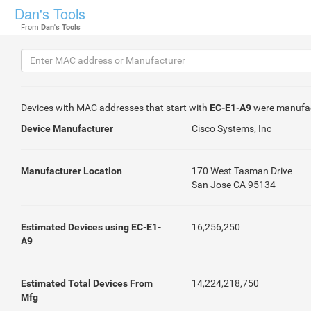
Dan's Tools
From
Dan's Tools
Devices with MAC addresses that start with
EC-E1-A9
were manufa
Device Manufacturer
Cisco Systems, Inc
Manufacturer Location
170 West Tasman Drive
San Jose CA 95134
Estimated Devices using EC-E1-
16,256,250
A9
Estimated Total Devices From
14,224,218,750
Mfg