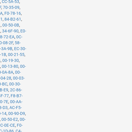
A
,
CC-5A-53
,
F
,
70-35-09
,
9A
,
F0-78-16
,
C1
,
84-B2-61
,
1
,
00-50-0B
,
9
,
34-6F-90
,
E0-
8-72-EA
,
0C-
0-08-2F
,
58-
-3A-9B
,
EC-30-
-1B
,
00-21-55
,
4
,
00-19-30
,
A
,
00-13-80
,
00-
0-0A-8A
,
00-
-04-28
,
00-03-
0-BC
,
00-30-
B-E9
,
2C-86-
BF-77
,
F8-B7-
0-7E
,
00-AA-
B-D3
,
AC-F5-
0-14
,
00-90-D9
,
,
00-50-E2
,
00-
7C-0E-CE
,
F0-
C-1D-86
,
C4-