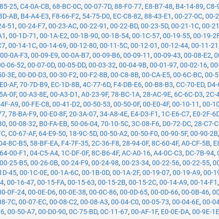
85-25
,
C4-0A-CB
,
68-BC-0C
,
00-07-7D
,
88-F0-77
,
E8-B7-48
,
B4-14-89
,
C8-
BD-AB
,
B4-A4-E3
,
F8-66-F2
,
54-75-D0
,
EC-C8-82
,
88-43-E1
,
00-27-0C
,
00-
24-51
,
00-24-F7
,
00-23-AC
,
00-22-91
,
00-22-BD
,
00-23-5D
,
00-21-1C
,
00-2
A1
,
00-1D-71
,
00-1A-E2
,
00-1B-90
,
00-1B-54
,
00-1C-57
,
00-19-55
,
00-19-2
C7
,
00-14-1C
,
00-14-69
,
00-12-80
,
00-11-5C
,
00-12-01
,
00-12-44
,
00-11-21
,
00-0A-F3
,
00-09-E9
,
00-0A-B7
,
00-09-B6
,
00-09-11
,
00-09-43
,
00-08-E2
,
0
00-06-52
,
00-07-0D
,
00-05-DD
,
00-03-32
,
00-04-9B
,
00-01-97
,
00-02-16
,
00
50-3E
,
00-D0-D3
,
00-30-F2
,
00-F2-8B
,
00-C8-8B
,
00-CA-E5
,
00-6C-BC
,
00-5
E0-AF
,
70-7D-B9
,
EC-1D-8B
,
4C-77-6D
,
F4-DB-E6
,
00-B8-B3
,
CC-70-ED
,
D4-
5A-0F
,
00-A3-8E
,
00-A3-D1
,
A0-23-9F
,
78-BC-1A
,
28-AC-9E
,
6C-6C-D3
,
2C-
-4F-A9
,
00-FE-C8
,
00-41-D2
,
00-50-53
,
00-50-0F
,
00-E0-4F
,
00-10-11
,
00-1
77
,
78-BA-F9
,
00-E0-8F
,
20-3A-07
,
34-A8-4E
,
E4-D3-F1
,
1C-E6-C7
,
E0-2F-6
B0
,
00-08-32
,
B0-FA-EB
,
50-06-04
,
70-10-5C
,
3C-08-F6
,
D0-72-DC
,
28-C7-
FC
,
C0-67-AF
,
64-E9-50
,
18-9C-5D
,
00-50-A2
,
00-50-F0
,
00-90-5F
,
00-90-2B
D4-8C-B5
,
58-BF-EA
,
F4-7F-35
,
2C-36-F8
,
28-94-0F
,
8C-60-4F
,
A0-CF-5B
,
E
64-00-F1
,
04-C5-A4
,
1C-DF-0F
,
8C-B6-4F
,
AC-A0-16
,
A4-0C-C3
,
DC-7B-94
,
00-25-B5
,
00-26-0B
,
00-24-F9
,
00-24-98
,
00-23-34
,
00-22-56
,
00-22-55
,
0
1D-45
,
00-1C-0E
,
00-1A-6C
,
00-1B-0D
,
00-1A-2F
,
00-19-07
,
00-19-A9
,
00-1
74
,
00-16-47
,
00-15-FA
,
00-15-63
,
00-15-2B
,
00-15-2C
,
00-14-A9
,
00-14-F1
00-0F-24
,
00-0E-D6
,
00-0E-38
,
00-0C-86
,
00-0D-65
,
00-0D-66
,
00-0B-46
,
0
08-7C
,
00-07-EC
,
00-08-C2
,
00-08-A3
,
00-04-C0
,
00-05-73
,
00-04-6E
,
00-0
B6
,
00-50-A7
,
00-D0-90
,
0C-75-BD
,
0C-11-67
,
00-AF-1F
,
E0-0E-DA
,
00-9E-1