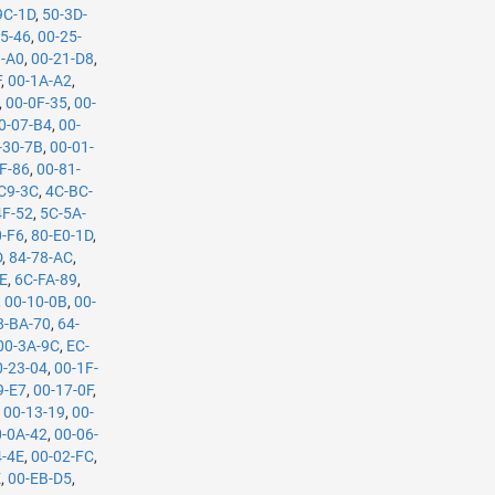
9C-1D
,
50-3D-
25-46
,
00-25-
1-A0
,
00-21-D8
,
F
,
00-1A-A2
,
,
00-0F-35
,
00-
0-07-B4
,
00-
-30-7B
,
00-01-
F-86
,
00-81-
C9-3C
,
4C-BC-
4F-52
,
5C-5A-
0-F6
,
80-E0-1D
,
D
,
84-78-AC
,
CE
,
6C-FA-89
,
,
00-10-0B
,
00-
8-BA-70
,
64-
00-3A-9C
,
EC-
0-23-04
,
00-1F-
9-E7
,
00-17-0F
,
,
00-13-19
,
00-
0-0A-42
,
00-06-
4-4E
,
00-02-FC
,
E
,
00-EB-D5
,