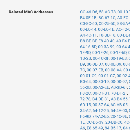
Related MAC Addresses
CC-46-D6
,
58-AC-78
,
00-10
F4-0F-1B
,
BC-67-1C
,
A0-EC-
C0-8C-60
,
C0-25-5C
,
88-5A-
00-E0-14
,
00-E0-1E
,
AC-F2-
A4-4C-11
,
10-BD-18
,
00-DE-
B8-BE-BF
,
E8-40-40
,
40-F4-
64-16-8D
,
00-3A-99
,
00-64-
1F-9D
,
00-1F-26
,
00-1F-6D
,
1B-2B
,
00-1C-0F
,
00-19-E8
,
D9
,
00-0E-D7
,
00-0E-39
,
00-
7C
,
00-07-EB
,
00-08-A4
,
00-
00-01-C9
,
00-01-C7
,
00-02-
B0-64
,
00-30-19
,
00-D0-97
,
56-2B
,
00-A2-EE
,
A0-3D-6F
,
F8-2C
,
00-C1-B1
,
70-DF-2F
,
72-78
,
B4-DE-31
,
A8-B4-56
,
6D-15
,
00-87-64
,
6C-AB-05
,
34-A2
,
64-12-25
,
54-4A-00
,
F6-9D
,
74-A2-E6
,
20-4C-9E
,
1E
,
CC-D5-39
,
20-BB-C0
,
4C
A6
,
E8-65-49
,
84-B5-17
,
04-