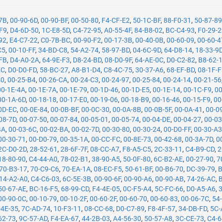
-7B
,
00-90-6D
,
00-90-BF
,
00-50-80
,
F4-CF-E2
,
50-1C-BF
,
88-F0-31
,
50-87-8
F9
,
D4-6D-50
,
1C-E8-5D
,
C4-72-95
,
A0-55-4F
,
84-B8-02
,
BC-C4-93
,
F0-29-
92
,
E4-C7-22
,
C0-7B-BC
,
00-90-F2
,
00-17-3B
,
00-40-0B
,
00-60-09
,
00-60-4
C5
,
00-10-FF
,
34-BD-C8
,
54-A2-74
,
58-97-BD
,
04-6C-9D
,
64-D8-14
,
18-33-9
FB
,
D4-A0-2A
,
64-9E-F3
,
D8-24-BD
,
08-D0-9F
,
64-AE-0C
,
D0-C2-82
,
B8-62-
EC
,
D0-D0-FD
,
58-BC-27
,
A8-B1-D4
,
C8-4C-75
,
30-37-A6
,
68-EF-BD
,
08-1F-
40
,
00-25-B4
,
00-26-CA
,
00-24-C3
,
00-24-97
,
00-25-84
,
00-24-14
,
00-21-56
00-1E-4A
,
00-1E-7A
,
00-1E-79
,
00-1D-46
,
00-1D-E5
,
00-1E-14
,
00-1C-F9
,
00
00-1A-6D
,
00-18-18
,
00-17-E0
,
00-19-06
,
00-18-B9
,
00-16-46
,
00-15-F9
,
00
0D-EC
,
00-0E-84
,
00-0B-BF
,
00-0C-30
,
00-0A-8B
,
00-0B-5F
,
00-0A-41
,
00-0
08-7D
,
00-07-50
,
00-07-84
,
00-05-01
,
00-05-74
,
00-04-DE
,
00-04-27
,
00-03
4A
,
00-03-6C
,
00-02-BA
,
00-02-7D
,
00-30-80
,
00-30-24
,
00-D0-FF
,
00-30-A
00-30-71
,
00-D0-79
,
00-35-1A
,
00-CC-FC
,
00-8E-73
,
00-42-68
,
00-3A-7D
,
0
2C-D0-2D
,
28-52-61
,
28-6F-7F
,
08-CC-A7
,
F8-A5-C5
,
2C-33-11
,
C4-B9-CD
,
2
18-80-90
,
C4-44-A0
,
78-02-B1
,
38-90-A5
,
50-0F-80
,
6C-B2-AE
,
00-27-90
,
7
70-B3-17
,
70-C9-C6
,
70-EA-1A
,
08-EC-F5
,
50-61-BF
,
00-B6-70
,
DC-39-79
,
B
14-A2-A0
,
C4-C6-03
,
6C-5E-3B
,
00-90-6F
,
00-90-A6
,
00-90-AB
,
74-26-AC
,
50-67-AE
,
BC-16-F5
,
68-99-CD
,
F4-4E-05
,
0C-F5-A4
,
5C-FC-66
,
D0-A5-A6
,
00-90-0C
,
00-10-79
,
00-10-2F
,
00-60-2F
,
00-60-70
,
00-60-83
,
00-06-7C
,
54
-4E-35
,
7C-AD-74
,
10-F3-11
,
08-CC-68
,
D0-C7-89
,
F8-4F-57
,
34-DB-FD
,
5C-
62-73
,
9C-57-AD
,
F4-EA-67
,
44-2B-03
,
A4-56-30
,
50-57-A8
,
3C-CE-73
,
C4-6