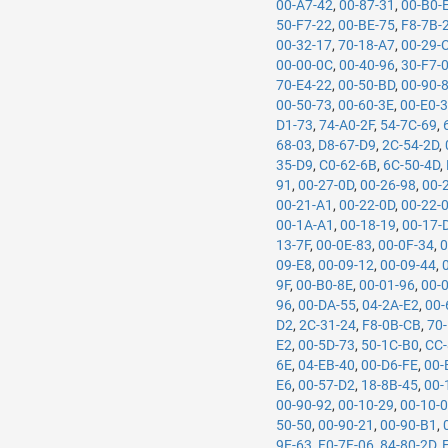
00-A7-42
,
00-87-31
,
00-B0-
50-F7-22
,
00-BE-75
,
F8-7B-
00-32-17
,
70-18-A7
,
00-29-
00-00-0C
,
00-40-96
,
30-F7-
70-E4-22
,
00-50-BD
,
00-90-
00-50-73
,
00-60-3E
,
00-E0-
D1-73
,
74-A0-2F
,
54-7C-69
,
68-03
,
D8-67-D9
,
2C-54-2D
,
35-D9
,
C0-62-6B
,
6C-50-4D
,
91
,
00-27-0D
,
00-26-98
,
00-
00-21-A1
,
00-22-0D
,
00-22-
00-1A-A1
,
00-18-19
,
00-17-
13-7F
,
00-0E-83
,
00-0F-34
,
0
09-E8
,
00-09-12
,
00-09-44
,
9F
,
00-B0-8E
,
00-01-96
,
00-
96
,
00-DA-55
,
04-2A-E2
,
00-
D2
,
2C-31-24
,
F8-0B-CB
,
70
E2
,
00-5D-73
,
50-1C-B0
,
CC-
6E
,
04-EB-40
,
00-D6-FE
,
00-
E6
,
00-57-D2
,
18-8B-45
,
00-
00-90-92
,
00-10-29
,
00-10-
50-50
,
00-90-21
,
00-90-B1
,
9E-63
,
F0-7F-06
,
84-80-2D
,