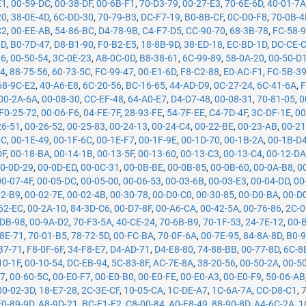
E1
,
00-59-DC
,
00-38-DF
,
00-6B-F1
,
70-D3-79
,
00-27-E3
,
70-6E-6D
,
40-01-7
20
,
38-0E-4D
,
6C-DD-30
,
70-79-B3
,
DC-F7-19
,
B0-8B-CF
,
0C-D0-F8
,
70-0B-4
C2
,
00-EE-AB
,
54-86-BC
,
D4-78-9B
,
C4-F7-D5
,
CC-90-70
,
68-3B-78
,
FC-58-
0D
,
B0-7D-47
,
D8-B1-90
,
F0-B2-E5
,
18-8B-9D
,
38-ED-18
,
EC-BD-1D
,
DC-CE-
86
,
00-50-54
,
3C-0E-23
,
A8-0C-0D
,
B8-38-61
,
6C-99-89
,
58-0A-20
,
00-50-D
34
,
88-75-56
,
60-73-5C
,
FC-99-47
,
00-E1-6D
,
F8-C2-88
,
E0-AC-F1
,
FC-5B-3
68-9C-E2
,
40-A6-E8
,
6C-20-56
,
BC-16-65
,
44-AD-D9
,
0C-27-24
,
6C-41-6A
,
F
00-2A-6A
,
00-08-30
,
CC-EF-48
,
64-A0-E7
,
D4-D7-48
,
00-08-31
,
70-81-05
,
0
F0-25-72
,
00-06-F6
,
04-FE-7F
,
28-93-FE
,
54-7F-EE
,
C4-7D-4F
,
3C-DF-1E
,
00
26-51
,
00-26-52
,
00-25-83
,
00-24-13
,
00-24-C4
,
00-22-BE
,
00-23-AB
,
00-21
0C
,
00-1E-49
,
00-1F-6C
,
00-1E-F7
,
00-1F-9E
,
00-1D-70
,
00-1B-2A
,
00-1B-D
DF
,
00-18-BA
,
00-14-1B
,
00-13-5F
,
00-13-60
,
00-13-C3
,
00-13-C4
,
00-12-D
0-0D-29
,
00-0D-ED
,
00-0C-31
,
00-0B-BE
,
00-0B-85
,
00-0B-60
,
00-0A-B8
,
0
00-07-4F
,
00-05-DC
,
00-05-00
,
00-06-53
,
00-03-6B
,
00-03-E3
,
00-04-DD
,
00
02-B9
,
00-02-7E
,
00-02-4B
,
00-30-78
,
00-D0-C0
,
00-30-85
,
00-D0-BA
,
00-D
62-EC
,
00-2A-10
,
84-3D-C6
,
00-D7-8F
,
00-A6-CA
,
00-42-5A
,
00-76-86
,
2C-0
-DB-98
,
00-9A-D2
,
70-F3-5A
,
40-CE-24
,
70-6B-B9
,
70-1F-53
,
24-7E-12
,
00-
8E-71
,
70-01-B5
,
78-72-5D
,
00-FC-BA
,
70-0F-6A
,
00-7E-95
,
84-8A-8D
,
B0-9
B7-71
,
F8-0F-6F
,
34-F8-E7
,
D4-AD-71
,
D4-E8-80
,
74-88-BB
,
00-77-8D
,
6C-8
10-1F
,
00-10-54
,
DC-EB-94
,
5C-83-8F
,
AC-7E-8A
,
38-20-56
,
00-50-2A
,
00-5
07
,
00-60-5C
,
00-E0-F7
,
00-E0-B0
,
00-E0-FE
,
00-E0-A3
,
00-E0-F9
,
50-06-AB
00-02-3D
,
18-E7-28
,
2C-3E-CF
,
10-05-CA
,
1C-DE-A7
,
1C-6A-7A
,
CC-D8-C1
,
E0-89-9D
,
A8-9D-21
,
BC-F1-F2
,
C8-00-84
,
A0-F8-49
,
88-90-8D
,
A4-6C-2A
,
1