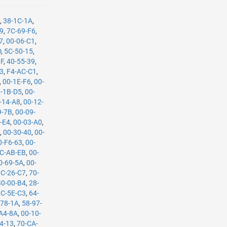
9
,
38-1C-1A
,
29
,
7C-69-F6
,
7
,
00-06-C1
,
D
,
5C-50-15
,
1F
,
40-55-39
,
F3
,
F4-AC-C1
,
,
00-1E-F6
,
00-
-1B-D5
,
00-
-14-A8
,
00-12-
9-7B
,
00-09-
-E4
,
00-03-A0
,
3
,
00-30-40
,
00-
0-F6-63
,
00-
C-AB-EB
,
00-
0-69-5A
,
00-
C-26-C7
,
70-
B0-00-B4
,
28-
3C-5E-C3
,
64-
-78-1A
,
58-97-
A4-8A
,
00-10-
4-13
,
70-CA-