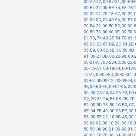
00-A7-42
,
00-87-31
,
00-B0-
50-F7-22
,
00-BE-75
,
F8-7B-
00-32-17
,
70-18-A7
,
00-29-
00-00-0C
,
00-40-96
,
30-F7-
70-E4-22
,
00-50-BD
,
00-90-
00-50-73
,
00-60-3E
,
00-E0-
D1-73
,
74-A0-2F
,
54-7C-69
,
68-03
,
D8-67-D9
,
2C-54-2D
,
35-D9
,
C0-62-6B
,
6C-50-4D
,
91
,
00-27-0D
,
00-26-98
,
00-
00-21-A1
,
00-22-0D
,
00-22-
00-1A-A1
,
00-18-19
,
00-17-
13-7F
,
00-0E-83
,
00-0F-34
,
0
09-E8
,
00-09-12
,
00-09-44
,
9F
,
00-B0-8E
,
00-01-96
,
00-
96
,
00-DA-55
,
04-2A-E2
,
00-
D2
,
2C-31-24
,
F8-0B-CB
,
70
E2
,
00-5D-73
,
50-1C-B0
,
CC-
6E
,
04-EB-40
,
00-D6-FE
,
00-
E6
,
00-57-D2
,
18-8B-45
,
00-
00-90-92
,
00-10-29
,
00-10-
50-50
,
00-90-21
,
00-90-B1
,
9E-63
,
F0-7F-06
,
84-80-2D
,