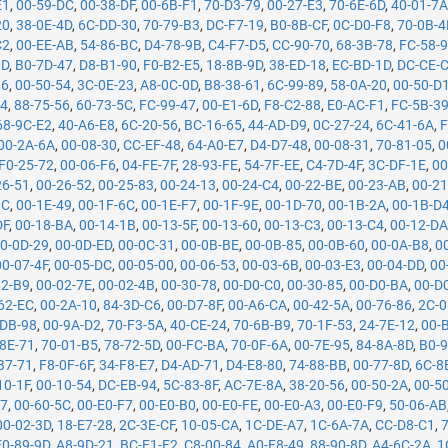
E1
,
00-59-DC
,
00-38-DF
,
00-6B-F1
,
70-D3-79
,
00-27-E3
,
70-6E-6D
,
40-01-7
20
,
38-0E-4D
,
6C-DD-30
,
70-79-B3
,
DC-F7-19
,
B0-8B-CF
,
0C-D0-F8
,
70-0B-4
C2
,
00-EE-AB
,
54-86-BC
,
D4-78-9B
,
C4-F7-D5
,
CC-90-70
,
68-3B-78
,
FC-58-
0D
,
B0-7D-47
,
D8-B1-90
,
F0-B2-E5
,
18-8B-9D
,
38-ED-18
,
EC-BD-1D
,
DC-CE-
86
,
00-50-54
,
3C-0E-23
,
A8-0C-0D
,
B8-38-61
,
6C-99-89
,
58-0A-20
,
00-50-D
34
,
88-75-56
,
60-73-5C
,
FC-99-47
,
00-E1-6D
,
F8-C2-88
,
E0-AC-F1
,
FC-5B-3
68-9C-E2
,
40-A6-E8
,
6C-20-56
,
BC-16-65
,
44-AD-D9
,
0C-27-24
,
6C-41-6A
,
F
00-2A-6A
,
00-08-30
,
CC-EF-48
,
64-A0-E7
,
D4-D7-48
,
00-08-31
,
70-81-05
,
0
F0-25-72
,
00-06-F6
,
04-FE-7F
,
28-93-FE
,
54-7F-EE
,
C4-7D-4F
,
3C-DF-1E
,
00
26-51
,
00-26-52
,
00-25-83
,
00-24-13
,
00-24-C4
,
00-22-BE
,
00-23-AB
,
00-21
0C
,
00-1E-49
,
00-1F-6C
,
00-1E-F7
,
00-1F-9E
,
00-1D-70
,
00-1B-2A
,
00-1B-D
DF
,
00-18-BA
,
00-14-1B
,
00-13-5F
,
00-13-60
,
00-13-C3
,
00-13-C4
,
00-12-D
0-0D-29
,
00-0D-ED
,
00-0C-31
,
00-0B-BE
,
00-0B-85
,
00-0B-60
,
00-0A-B8
,
0
00-07-4F
,
00-05-DC
,
00-05-00
,
00-06-53
,
00-03-6B
,
00-03-E3
,
00-04-DD
,
00
02-B9
,
00-02-7E
,
00-02-4B
,
00-30-78
,
00-D0-C0
,
00-30-85
,
00-D0-BA
,
00-D
62-EC
,
00-2A-10
,
84-3D-C6
,
00-D7-8F
,
00-A6-CA
,
00-42-5A
,
00-76-86
,
2C-0
-DB-98
,
00-9A-D2
,
70-F3-5A
,
40-CE-24
,
70-6B-B9
,
70-1F-53
,
24-7E-12
,
00-
8E-71
,
70-01-B5
,
78-72-5D
,
00-FC-BA
,
70-0F-6A
,
00-7E-95
,
84-8A-8D
,
B0-9
B7-71
,
F8-0F-6F
,
34-F8-E7
,
D4-AD-71
,
D4-E8-80
,
74-88-BB
,
00-77-8D
,
6C-8
10-1F
,
00-10-54
,
DC-EB-94
,
5C-83-8F
,
AC-7E-8A
,
38-20-56
,
00-50-2A
,
00-5
07
,
00-60-5C
,
00-E0-F7
,
00-E0-B0
,
00-E0-FE
,
00-E0-A3
,
00-E0-F9
,
50-06-AB
00-02-3D
,
18-E7-28
,
2C-3E-CF
,
10-05-CA
,
1C-DE-A7
,
1C-6A-7A
,
CC-D8-C1
,
E0-89-9D
,
A8-9D-21
,
BC-F1-F2
,
C8-00-84
,
A0-F8-49
,
88-90-8D
,
A4-6C-2A
,
1