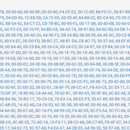
-7B
,
00-90-6D
,
00-90-BF
,
00-50-80
,
F4-CF-E2
,
50-1C-BF
,
88-F0-31
,
50-87-8
F9
,
D4-6D-50
,
1C-E8-5D
,
C4-72-95
,
A0-55-4F
,
84-B8-02
,
BC-C4-93
,
F0-29-
5C
,
88-5A-92
,
E4-C7-22
,
C0-7B-BC
,
00-90-F2
,
00-17-3B
,
00-40-0B
,
00-60-
1E
,
AC-F2-C5
,
00-10-FF
,
34-BD-C8
,
54-A2-74
,
58-97-BD
,
04-6C-9D
,
64-D8-1
18
,
00-DE-FB
,
D4-A0-2A
,
64-9E-F3
,
D8-24-BD
,
08-D0-9F
,
64-AE-0C
,
D0-C2-
40
,
40-F4-EC
,
D0-D0-FD
,
58-BC-27
,
A8-B1-D4
,
C8-4C-75
,
30-37-A6
,
68-EF-
99
,
00-64-40
,
00-25-B4
,
00-26-CA
,
00-24-C3
,
00-24-97
,
00-25-84
,
00-24-1
26
,
00-1F-6D
,
00-1E-4A
,
00-1E-7A
,
00-1E-79
,
00-1D-46
,
00-1D-E5
,
00-1E-14
00-19-E8
,
00-1A-6D
,
00-18-18
,
00-17-E0
,
00-19-06
,
00-18-B9
,
00-16-46
,
00
0E-39
,
00-0D-EC
,
00-0E-84
,
00-0B-BF
,
00-0C-30
,
00-0A-8B
,
00-0B-5F
,
00-0
08-A4
,
00-08-7D
,
00-07-50
,
00-07-84
,
00-05-01
,
00-05-74
,
00-04-DE
,
00-0
C7
,
00-02-4A
,
00-03-6C
,
00-02-BA
,
00-02-7D
,
00-30-80
,
00-30-24
,
00-D0-F
00-D0-97
,
00-30-71
,
00-D0-79
,
00-35-1A
,
00-CC-FC
,
00-8E-73
,
00-42-68
,
0
A0-3D-6F
,
2C-D0-2D
,
28-52-61
,
28-6F-7F
,
08-CC-A7
,
F8-A5-C5
,
2C-33-11
,
C
,
70-DF-2F
,
18-80-90
,
C4-44-A0
,
78-02-B1
,
38-90-A5
,
50-0F-80
,
6C-B2-AE
,
0
A8-B4-56
,
70-B3-17
,
70-C9-C6
,
70-EA-1A
,
08-EC-F5
,
50-61-BF
,
00-B6-70
,
D
6C-AB-05
,
14-A2-A0
,
C4-C6-03
,
6C-5E-3B
,
00-90-6F
,
00-90-A6
,
00-90-AB
,
7
54-4A-00
,
50-67-AE
,
BC-16-F5
,
68-99-CD
,
F4-4E-05
,
0C-F5-A4
,
5C-FC-66
,
D
20-4C-9E
,
00-90-0C
,
00-10-79
,
00-10-2F
,
00-60-2F
,
00-60-70
,
00-60-83
,
00
-BB-C0
,
4C-4E-35
,
7C-AD-74
,
10-F3-11
,
08-CC-68
,
D0-C7-89
,
F8-4F-57
,
34-
B5-17
,
04-62-73
,
9C-57-AD
,
F4-EA-67
,
44-2B-03
,
A4-56-30
,
50-57-A8
,
3C-C