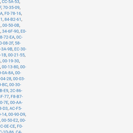
A
,
CC-5A-53
,
F
,
70-35-09
,
9A
,
F0-78-16
,
C1
,
84-B2-61
,
1
,
00-50-0B
,
9
,
34-6F-90
,
E0-
8-72-EA
,
0C-
0-08-2F
,
58-
-3A-9B
,
EC-30-
-1B
,
00-21-55
,
4
,
00-19-30
,
A
,
00-13-80
,
00-
0-0A-8A
,
00-
-04-28
,
00-03-
0-BC
,
00-30-
B-E9
,
2C-86-
BF-77
,
F8-B7-
0-7E
,
00-AA-
B-D3
,
AC-F5-
0-14
,
00-90-D9
,
,
00-50-E2
,
00-
7C-0E-CE
,
F0-
C-1D-86
,
C4-