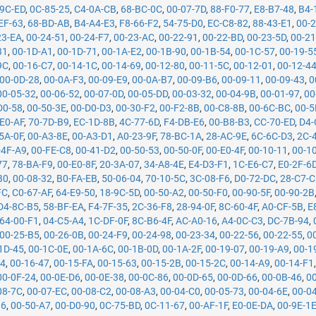
-9C-ED
,
0C-85-25
,
C4-0A-CB
,
68-BC-0C
,
00-07-7D
,
88-F0-77
,
E8-B7-48
,
B4-
EF-63
,
68-BD-AB
,
B4-A4-E3
,
F8-66-F2
,
54-75-D0
,
EC-C8-82
,
88-43-E1
,
00-
23-EA
,
00-24-51
,
00-24-F7
,
00-23-AC
,
00-22-91
,
00-22-BD
,
00-23-5D
,
00-21
B1
,
00-1D-A1
,
00-1D-71
,
00-1A-E2
,
00-1B-90
,
00-1B-54
,
00-1C-57
,
00-19-5
9C
,
00-16-C7
,
00-14-1C
,
00-14-69
,
00-12-80
,
00-11-5C
,
00-12-01
,
00-12-4
00-0D-28
,
00-0A-F3
,
00-09-E9
,
00-0A-B7
,
00-09-B6
,
00-09-11
,
00-09-43
,
0
00-05-32
,
00-06-52
,
00-07-0D
,
00-05-DD
,
00-03-32
,
00-04-9B
,
00-01-97
,
00
D0-58
,
00-50-3E
,
00-D0-D3
,
00-30-F2
,
00-F2-8B
,
00-C8-8B
,
00-6C-BC
,
00-5
E0-AF
,
70-7D-B9
,
EC-1D-8B
,
4C-77-6D
,
F4-DB-E6
,
00-B8-B3
,
CC-70-ED
,
D4-
5A-0F
,
00-A3-8E
,
00-A3-D1
,
A0-23-9F
,
78-BC-1A
,
28-AC-9E
,
6C-6C-D3
,
2C-
-4F-A9
,
00-FE-C8
,
00-41-D2
,
00-50-53
,
00-50-0F
,
00-E0-4F
,
00-10-11
,
00-1
77
,
78-BA-F9
,
00-E0-8F
,
20-3A-07
,
34-A8-4E
,
E4-D3-F1
,
1C-E6-C7
,
E0-2F-6
B0
,
00-08-32
,
B0-FA-EB
,
50-06-04
,
70-10-5C
,
3C-08-F6
,
D0-72-DC
,
28-C7-
FC
,
C0-67-AF
,
64-E9-50
,
18-9C-5D
,
00-50-A2
,
00-50-F0
,
00-90-5F
,
00-90-2B
D4-8C-B5
,
58-BF-EA
,
F4-7F-35
,
2C-36-F8
,
28-94-0F
,
8C-60-4F
,
A0-CF-5B
,
E
64-00-F1
,
04-C5-A4
,
1C-DF-0F
,
8C-B6-4F
,
AC-A0-16
,
A4-0C-C3
,
DC-7B-94
,
00-25-B5
,
00-26-0B
,
00-24-F9
,
00-24-98
,
00-23-34
,
00-22-56
,
00-22-55
,
0
1D-45
,
00-1C-0E
,
00-1A-6C
,
00-1B-0D
,
00-1A-2F
,
00-19-07
,
00-19-A9
,
00-1
74
,
00-16-47
,
00-15-FA
,
00-15-63
,
00-15-2B
,
00-15-2C
,
00-14-A9
,
00-14-F1
00-0F-24
,
00-0E-D6
,
00-0E-38
,
00-0C-86
,
00-0D-65
,
00-0D-66
,
00-0B-46
,
0
08-7C
,
00-07-EC
,
00-08-C2
,
00-08-A3
,
00-04-C0
,
00-05-73
,
00-04-6E
,
00-0
B6
,
00-50-A7
,
00-D0-90
,
0C-75-BD
,
0C-11-67
,
00-AF-1F
,
E0-0E-DA
,
00-9E-1