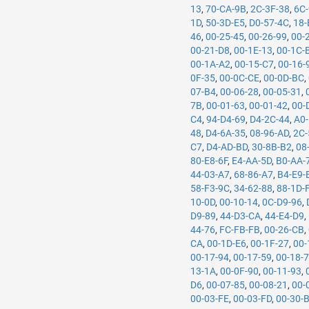
13
,
70-CA-9B
,
2C-3F-38
,
6C
1D
,
50-3D-E5
,
D0-57-4C
,
18-
46
,
00-25-45
,
00-26-99
,
00-
00-21-D8
,
00-1E-13
,
00-1C-
00-1A-A2
,
00-15-C7
,
00-16-
0F-35
,
00-0C-CE
,
00-0D-BC
,
07-B4
,
00-06-28
,
00-05-31
,
7B
,
00-01-63
,
00-01-42
,
00-
C4
,
94-D4-69
,
D4-2C-44
,
A0-
48
,
D4-6A-35
,
08-96-AD
,
2C-
C7
,
D4-AD-BD
,
30-8B-B2
,
08
80-E8-6F
,
E4-AA-5D
,
B0-AA-
44-03-A7
,
68-86-A7
,
B4-E9-
58-F3-9C
,
34-62-88
,
88-1D-
10-0D
,
00-10-14
,
0C-D9-96
,
D9-89
,
44-D3-CA
,
44-E4-D9
,
44-76
,
FC-FB-FB
,
00-26-CB
,
CA
,
00-1D-E6
,
00-1F-27
,
00-
00-17-94
,
00-17-59
,
00-18-
13-1A
,
00-0F-90
,
00-11-93
,
D6
,
00-07-85
,
00-08-21
,
00-
00-03-FE
,
00-03-FD
,
00-30-