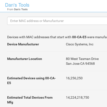
Dan's Tools
From
Dan's Tools
Devices with MAC addresses that start with
00-CA-E5
were manufa
Device Manufacturer
Cisco Systems, Inc
Manufacturer Location
80 West Tasman Drive
San Jose CA 94568
Estimated Devices using 00-CA-
16,256,250
E5
Estimated Total Devices From
14,224,218,750
Mfg