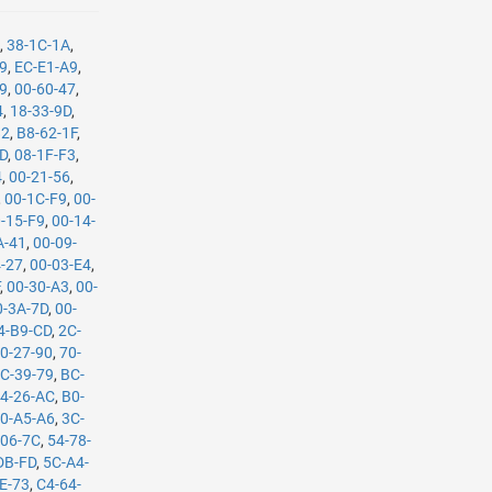
9
,
38-1C-1A
,
29
,
EC-E1-A9
,
09
,
00-60-47
,
4
,
18-33-9D
,
82
,
B8-62-1F
,
BD
,
08-1F-F3
,
4
,
00-21-56
,
,
00-1C-F9
,
00-
-15-F9
,
00-14-
A-41
,
00-09-
4-27
,
00-03-E4
,
F
,
00-30-A3
,
00-
0-3A-7D
,
00-
4-B9-CD
,
2C-
0-27-90
,
70-
C-39-79
,
BC-
4-26-AC
,
B0-
0-A5-A6
,
3C-
-06-7C
,
54-78-
DB-FD
,
5C-A4-
E-73
,
C4-64-