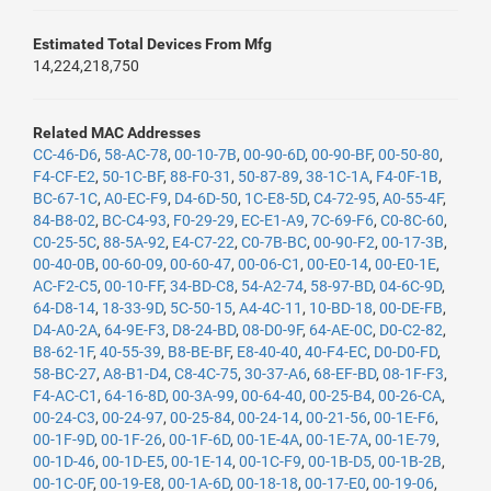
Estimated Total Devices From Mfg
14,224,218,750
Related MAC Addresses
CC-46-D6
,
58-AC-78
,
00-10-7B
,
00-90-6D
,
00-90-BF
,
00-50-80
,
F4-CF-E2
,
50-1C-BF
,
88-F0-31
,
50-87-89
,
38-1C-1A
,
F4-0F-1B
,
BC-67-1C
,
A0-EC-F9
,
D4-6D-50
,
1C-E8-5D
,
C4-72-95
,
A0-55-4F
,
84-B8-02
,
BC-C4-93
,
F0-29-29
,
EC-E1-A9
,
7C-69-F6
,
C0-8C-60
,
C0-25-5C
,
88-5A-92
,
E4-C7-22
,
C0-7B-BC
,
00-90-F2
,
00-17-3B
,
00-40-0B
,
00-60-09
,
00-60-47
,
00-06-C1
,
00-E0-14
,
00-E0-1E
,
AC-F2-C5
,
00-10-FF
,
34-BD-C8
,
54-A2-74
,
58-97-BD
,
04-6C-9D
,
64-D8-14
,
18-33-9D
,
5C-50-15
,
A4-4C-11
,
10-BD-18
,
00-DE-FB
,
D4-A0-2A
,
64-9E-F3
,
D8-24-BD
,
08-D0-9F
,
64-AE-0C
,
D0-C2-82
,
B8-62-1F
,
40-55-39
,
B8-BE-BF
,
E8-40-40
,
40-F4-EC
,
D0-D0-FD
,
58-BC-27
,
A8-B1-D4
,
C8-4C-75
,
30-37-A6
,
68-EF-BD
,
08-1F-F3
,
F4-AC-C1
,
64-16-8D
,
00-3A-99
,
00-64-40
,
00-25-B4
,
00-26-CA
,
00-24-C3
,
00-24-97
,
00-25-84
,
00-24-14
,
00-21-56
,
00-1E-F6
,
00-1F-9D
,
00-1F-26
,
00-1F-6D
,
00-1E-4A
,
00-1E-7A
,
00-1E-79
,
00-1D-46
,
00-1D-E5
,
00-1E-14
,
00-1C-F9
,
00-1B-D5
,
00-1B-2B
,
00-1C-0F
,
00-19-E8
,
00-1A-6D
,
00-18-18
,
00-17-E0
,
00-19-06
,