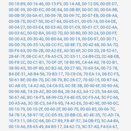
00-18-B9
,
00-16-46
,
00-15-F9
,
00-14-A8
,
00-12-D9
,
00-0E-D7
,
00-0E-39
,
00-0D-EC
,
00-0E-84
,
00-0B-BF
,
00-0C-30
,
00-0A-8B
,
00-0B-5F
,
00-0A-41
,
00-09-7B
,
00-09-7C
,
00-07-EB
,
00-08-A4
,
00-08-7D
,
00-07-50
,
00-07-84
,
00-05-01
,
00-05-74
,
00-04-DE
,
00-04-27
,
00-03-E4
,
00-03-A0
,
00-01-C9
,
00-01-C7
,
00-02-4A
,
00-03-6C
,
00-02-BA
,
00-02-7D
,
00-30-80
,
00-30-24
,
00-D0-FF
,
00-30-A3
,
00-30-40
,
00-B0-64
,
00-30-19
,
00-D0-97
,
00-30-71
,
00-D0-79
,
00-35-1A
,
00-CC-FC
,
00-8E-73
,
00-42-68
,
00-3A-7D
,
00-F6-63
,
00-56-2B
,
00-A2-EE
,
A0-3D-6F
,
2C-D0-2D
,
28-52-61
,
28-6F-7F
,
08-CC-A7
,
F8-A5-C5
,
2C-33-11
,
C4-B9-CD
,
2C-AB-EB
,
00-F8-2C
,
00-C1-B1
,
70-DF-2F
,
18-80-90
,
C4-44-A0
,
78-02-B1
,
38-90-A5
,
50-0F-80
,
6C-B2-AE
,
00-27-90
,
70-69-5A
,
00-72-78
,
B4-DE-31
,
A8-B4-56
,
70-B3-17
,
70-C9-C6
,
70-EA-1A
,
08-EC-F5
,
50-61-BF
,
00-B6-70
,
DC-39-79
,
BC-26-C7
,
70-6D-15
,
00-87-64
,
6C-AB-05
,
14-A2-A0
,
C4-C6-03
,
6C-5E-3B
,
00-90-6F
,
00-90-A6
,
00-90-AB
,
74-26-AC
,
B0-00-B4
,
28-34-A2
,
64-12-25
,
54-4A-00
,
50-67-AE
,
BC-16-F5
,
68-99-CD
,
F4-4E-05
,
0C-F5-A4
,
5C-FC-66
,
D0-A5-A6
,
3C-5E-C3
,
64-F6-9D
,
74-A2-E6
,
20-4C-9E
,
00-90-0C
,
00-10-79
,
00-10-2F
,
00-60-2F
,
00-60-70
,
00-60-83
,
00-06-7C
,
54-78-1A
,
58-97-1E
,
CC-D5-39
,
20-BB-C0
,
4C-4E-35
,
7C-AD-74
,
10-F3-11
,
08-CC-68
,
D0-C7-89
,
F8-4F-57
,
34-DB-FD
,
5C-A4-8A
,
00-10-A6
,
E8-65-49
,
84-B5-17
,
04-62-73
,
9C-57-AD
,
F4-EA-67
,