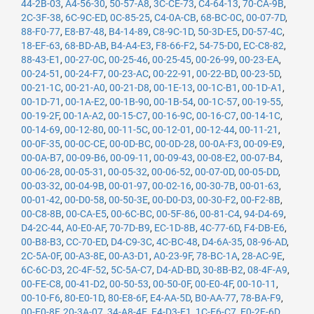
44-2B-03
,
A4-56-30
,
50-57-A8
,
3C-CE-73
,
C4-64-13
,
70-CA-9B
,
2C-3F-38
,
6C-9C-ED
,
0C-85-25
,
C4-0A-CB
,
68-BC-0C
,
00-07-7D
,
88-F0-77
,
E8-B7-48
,
B4-14-89
,
C8-9C-1D
,
50-3D-E5
,
D0-57-4C
,
18-EF-63
,
68-BD-AB
,
B4-A4-E3
,
F8-66-F2
,
54-75-D0
,
EC-C8-82
,
88-43-E1
,
00-27-0C
,
00-25-46
,
00-25-45
,
00-26-99
,
00-23-EA
,
00-24-51
,
00-24-F7
,
00-23-AC
,
00-22-91
,
00-22-BD
,
00-23-5D
,
00-21-1C
,
00-21-A0
,
00-21-D8
,
00-1E-13
,
00-1C-B1
,
00-1D-A1
,
00-1D-71
,
00-1A-E2
,
00-1B-90
,
00-1B-54
,
00-1C-57
,
00-19-55
,
00-19-2F
,
00-1A-A2
,
00-15-C7
,
00-16-9C
,
00-16-C7
,
00-14-1C
,
00-14-69
,
00-12-80
,
00-11-5C
,
00-12-01
,
00-12-44
,
00-11-21
,
00-0F-35
,
00-0C-CE
,
00-0D-BC
,
00-0D-28
,
00-0A-F3
,
00-09-E9
,
00-0A-B7
,
00-09-B6
,
00-09-11
,
00-09-43
,
00-08-E2
,
00-07-B4
,
00-06-28
,
00-05-31
,
00-05-32
,
00-06-52
,
00-07-0D
,
00-05-DD
,
00-03-32
,
00-04-9B
,
00-01-97
,
00-02-16
,
00-30-7B
,
00-01-63
,
00-01-42
,
00-D0-58
,
00-50-3E
,
00-D0-D3
,
00-30-F2
,
00-F2-8B
,
00-C8-8B
,
00-CA-E5
,
00-6C-BC
,
00-5F-86
,
00-81-C4
,
94-D4-69
,
D4-2C-44
,
A0-E0-AF
,
70-7D-B9
,
EC-1D-8B
,
4C-77-6D
,
F4-DB-E6
,
00-B8-B3
,
CC-70-ED
,
D4-C9-3C
,
4C-BC-48
,
D4-6A-35
,
08-96-AD
,
2C-5A-0F
,
00-A3-8E
,
00-A3-D1
,
A0-23-9F
,
78-BC-1A
,
28-AC-9E
,
6C-6C-D3
,
2C-4F-52
,
5C-5A-C7
,
D4-AD-BD
,
30-8B-B2
,
08-4F-A9
,
00-FE-C8
,
00-41-D2
,
00-50-53
,
00-50-0F
,
00-E0-4F
,
00-10-11
,
00-10-F6
,
80-E0-1D
,
80-E8-6F
,
E4-AA-5D
,
B0-AA-77
,
78-BA-F9
,
00-E0-8F
,
20-3A-07
,
34-A8-4E
,
E4-D3-F1
,
1C-E6-C7
,
E0-2F-6D
,