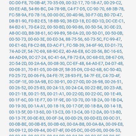
0C-D0-F8
,
70-0B-4F
,
70-35-09
,
00-32-17
,
70-18-A7
,
00-29-C2
,
00-EE-AB
,
54-86-BC
,
D4-78-9B
,
C4-F7-D5
,
CC-90-70
,
68-3B-78
,
FC-58-9A
,
F0-78-16
,
00-00-0C
,
00-40-96
,
30-F7-0D
,
B0-7D-47
,
D8-B1-90
,
F0-B2-E5
,
18-8B-9D
,
38-ED-18
,
EC-BD-1D
,
DC-CE-C1
,
84-B2-61
,
70-E4-22
,
00-50-BD
,
00-90-86
,
00-50-54
,
3C-0E-23
,
A8-0C-0D
,
B8-38-61
,
6C-99-89
,
58-0A-20
,
00-50-D1
,
00-50-0B
,
00-50-73
,
00-60-3E
,
00-E0-34
,
88-75-56
,
60-73-5C
,
FC-99-47
,
00-E1-6D
,
F8-C2-88
,
E0-AC-F1
,
FC-5B-39
,
34-6F-90
,
E0-D1-73
,
74-A0-2F
,
54-7C-69
,
68-9C-E2
,
40-A6-E8
,
6C-20-56
,
BC-16-65
,
44-AD-D9
,
0C-27-24
,
6C-41-6A
,
F8-72-EA
,
0C-68-03
,
D8-67-D9
,
2C-54-2D
,
00-2A-6A
,
00-08-30
,
CC-EF-48
,
64-A0-E7
,
D4-D7-48
,
00-08-31
,
70-81-05
,
00-08-2F
,
58-35-D9
,
C0-62-6B
,
6C-50-4D
,
F0-25-72
,
00-06-F6
,
04-FE-7F
,
28-93-FE
,
54-7F-EE
,
C4-7D-4F
,
3C-DF-1E
,
00-3A-9B
,
EC-30-91
,
00-27-0D
,
00-26-98
,
00-26-51
,
00-26-52
,
00-25-83
,
00-24-13
,
00-24-C4
,
00-22-BE
,
00-23-AB
,
00-21-1B
,
00-21-55
,
00-21-A1
,
00-22-0D
,
00-22-0C
,
00-1E-49
,
00-1F-6C
,
00-1E-F7
,
00-1F-9E
,
00-1D-70
,
00-1B-2A
,
00-1B-D4
,
00-19-30
,
00-1A-A1
,
00-18-19
,
00-17-DF
,
00-18-BA
,
00-14-1B
,
00-13-5F
,
00-13-60
,
00-13-C3
,
00-13-C4
,
00-12-DA
,
00-13-80
,
00-13-7F
,
00-0E-83
,
00-0F-34
,
00-0D-29
,
00-0D-ED
,
00-0C-31
,
00-0B-BE
,
00-0B-85
,
00-0B-60
,
00-0A-B8
,
00-0A-8A
,
00-09-E8
,
00-09-12
,
00-09-44
,
00-07-4F
,
00-05-DC
,
00-05-00
,
00-06-53
,