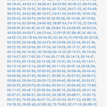
84-78-AC
,
44-03-A7
,
68-86-A7
,
B4-E9-B0
,
00-08-32
,
B0-FA-EB
,
50-06-04
,
70-10-5C
,
3C-08-F6
,
D0-72-DC
,
28-C7-CE
,
6C-FA-89
,
58-F3-9C
,
34-62-88
,
88-1D-FC
,
C0-67-AF
,
64-E9-50
,
18-9C-5D
,
00-50-A2
,
00-50-F0
,
00-90-5F
,
00-90-2B
,
00-10-0B
,
00-10-0D
,
00-10-14
,
0C-D9-96
,
D4-8C-B5
,
58-BF-EA
,
F4-7F-35
,
2C-36-F8
,
28-94-0F
,
8C-60-4F
,
A0-CF-5B
,
E8-BA-70
,
64-D9-89
,
44-D3-CA
,
44-E4-D9
,
64-00-F1
,
04-C5-A4
,
1C-DF-0F
,
8C-B6-4F
,
AC-A0-16
,
A4-0C-C3
,
DC-7B-94
,
00-3A-9C
,
EC-44-76
,
FC-FB-FB
,
00-26-CB
,
00-25-B5
,
00-26-0B
,
00-24-F9
,
00-24-98
,
00-23-34
,
00-22-56
,
00-22-55
,
00-23-04
,
00-1F-CA
,
00-1D-E6
,
00-1F-27
,
00-1D-45
,
00-1C-0E
,
00-1A-6C
,
00-1B-0D
,
00-1A-2F
,
00-19-07
,
00-19-A9
,
00-19-E7
,
00-17-0F
,
00-17-94
,
00-17-59
,
00-18-74
,
00-16-47
,
00-15-FA
,
00-15-63
,
00-15-2B
,
00-15-2C
,
00-14-A9
,
00-14-F1
,
00-13-19
,
00-13-1A
,
00-0F-90
,
00-11-93
,
00-0F-24
,
00-0E-D6
,
00-0E-38
,
00-0C-86
,
00-0D-65
,
00-0D-66
,
00-0B-46
,
00-0A-42
,
00-06-D6
,
00-07-85
,
00-08-21
,
00-08-7C
,
00-07-EC
,
00-08-C2
,
00-08-A3
,
00-04-C0
,
00-05-73
,
00-04-6E
,
00-04-4E
,
00-02-FC
,
00-03-FE
,
00-03-FD
,
00-30-B6
,
00-50-A7
,
00-D0-90
,
0C-75-BD
,
0C-11-67
,
00-AF-1F
,
E0-0E-DA
,
00-9E-1E
,
00-EB-D5
,
00-A7-42
,
00-87-31
,
00-B0-E1
,
00-59-DC
,
00-38-DF
,
00-6B-F1
,
70-D3-79
,
00-27-E3
,
70-6E-6D
,
40-01-7A
,
CC-5A-53
,
50-F7-22
,
00-BE-75
,
F8-7B-20
,
38-0E-4D
,
6C-DD-30
,
70-79-B3
,
DC-F7-19
,
B0-8B-CF
,