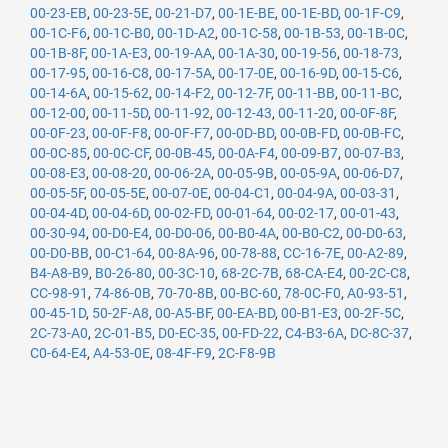
00-23-EB
,
00-23-5E
,
00-21-D7
,
00-1E-BE
,
00-1E-BD
,
00-1F-C9
,
00-1C-F6
,
00-1C-B0
,
00-1D-A2
,
00-1C-58
,
00-1B-53
,
00-1B-0C
,
00-1B-8F
,
00-1A-E3
,
00-19-AA
,
00-1A-30
,
00-19-56
,
00-18-73
,
00-17-95
,
00-16-C8
,
00-17-5A
,
00-17-0E
,
00-16-9D
,
00-15-C6
,
00-14-6A
,
00-15-62
,
00-14-F2
,
00-12-7F
,
00-11-BB
,
00-11-BC
,
00-12-00
,
00-11-5D
,
00-11-92
,
00-12-43
,
00-11-20
,
00-0F-8F
,
00-0F-23
,
00-0F-F8
,
00-0F-F7
,
00-0D-BD
,
00-0B-FD
,
00-0B-FC
,
00-0C-85
,
00-0C-CF
,
00-0B-45
,
00-0A-F4
,
00-09-B7
,
00-07-B3
,
00-08-E3
,
00-08-20
,
00-06-2A
,
00-05-9B
,
00-05-9A
,
00-06-D7
,
00-05-5F
,
00-05-5E
,
00-07-0E
,
00-04-C1
,
00-04-9A
,
00-03-31
,
00-04-4D
,
00-04-6D
,
00-02-FD
,
00-01-64
,
00-02-17
,
00-01-43
,
00-30-94
,
00-D0-E4
,
00-D0-06
,
00-B0-4A
,
00-B0-C2
,
00-D0-63
,
00-D0-BB
,
00-C1-64
,
00-8A-96
,
00-78-88
,
CC-16-7E
,
00-A2-89
,
B4-A8-B9
,
B0-26-80
,
00-3C-10
,
68-2C-7B
,
68-CA-E4
,
00-2C-C8
,
CC-98-91
,
74-86-0B
,
70-70-8B
,
00-BC-60
,
78-0C-F0
,
A0-93-51
,
00-45-1D
,
50-2F-A8
,
00-A5-BF
,
00-EA-BD
,
00-B1-E3
,
00-2F-5C
,
2C-73-A0
,
2C-01-B5
,
D0-EC-35
,
00-FD-22
,
C4-B3-6A
,
DC-8C-37
,
C0-64-E4
,
A4-53-0E
,
08-4F-F9
,
2C-F8-9B