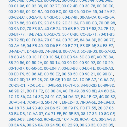
00-03-6B
,
00-03-E3
,
00-04-DD
,
00-04-28
,
00-03-9F
,
00-B0-8E
,
00-01-96
,
00-02-B9
,
00-02-7E
,
00-02-4B
,
00-30-78
,
00-D0-C0
,
00-30-85
,
00-D0-BA
,
00-D0-BC
,
00-30-96
,
00-DA-55
,
04-2A-E2
,
00-62-EC
,
00-2A-10
,
84-3D-C6
,
00-D7-8F
,
00-A6-CA
,
00-42-5A
,
00-76-86
,
2C-0B-E9
,
2C-86-D2
,
2C-31-24
,
F8-0B-CB
,
70-DB-98
,
00-9A-D2
,
70-F3-5A
,
40-CE-24
,
70-6B-B9
,
70-1F-53
,
24-7E-12
,
00-BF-77
,
F8-B7-E2
,
00-5D-73
,
50-1C-B0
,
CC-8E-71
,
70-01-B5
,
78-72-5D
,
00-FC-BA
,
70-0F-6A
,
00-7E-95
,
84-8A-8D
,
B0-90-7E
,
00-AA-6E
,
04-EB-40
,
00-D6-FE
,
00-B7-71
,
F8-0F-6F
,
34-F8-E7
,
D4-AD-71
,
D4-E8-80
,
74-88-BB
,
00-77-8D
,
6C-8B-D3
,
00-57-D2
,
18-8B-45
,
00-10-1F
,
00-10-54
,
DC-EB-94
,
5C-83-8F
,
AC-7E-8A
,
38-20-56
,
00-50-2A
,
00-50-14
,
00-90-D9
,
00-90-92
,
00-10-29
,
00-10-07
,
00-60-5C
,
00-E0-F7
,
00-E0-B0
,
00-E0-FE
,
00-E0-A3
,
00-E0-F9
,
50-06-AB
,
00-50-E2
,
00-50-50
,
00-90-21
,
00-90-B1
,
00-02-3D
,
18-E7-28
,
2C-3E-CF
,
10-05-CA
,
1C-DE-A7
,
1C-6A-7A
,
CC-D8-C1
,
7C-0E-CE
,
F0-9E-63
,
F0-7F-06
,
84-80-2D
,
E0-89-9D
,
A8-9D-21
,
BC-F1-F2
,
C8-00-84
,
A0-F8-49
,
88-90-8D
,
A4-6C-2A
,
1C-1D-86
,
C4-14-3C
,
24-01-C7
,
04-DA-D2
,
F4-1F-C2
,
4C-00-82
,
DC-A5-F4
,
7C-95-F3
,
50-17-FF
,
E8-ED-F3
,
78-DA-6E
,
24-E9-B3
,
A4-18-75
,
A4-93-4C
,
24-B6-57
,
C8-F9-F9
,
F0-F7-55
,
20-37-06
,
30-E4-DB
,
1C-AA-07
,
C4-71-FE
,
E0-5F-B9
,
08-17-35
,
10-8C-CF
,
58-8D-09
,
E8-04-62
,
9C-4E-20
,
1C-17-D3
,
9C-AF-CA
,
00-3A-98
,
00-3A-9A
,
00-26-0A
,
00-24-50
,
00-22-90
,
00-23-33
,
00-23-05
,