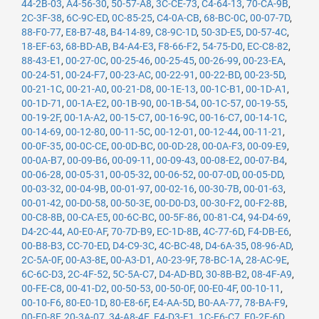
44-2B-03
,
A4-56-30
,
50-57-A8
,
3C-CE-73
,
C4-64-13
,
70-CA-9B
,
2C-3F-38
,
6C-9C-ED
,
0C-85-25
,
C4-0A-CB
,
68-BC-0C
,
00-07-7D
,
88-F0-77
,
E8-B7-48
,
B4-14-89
,
C8-9C-1D
,
50-3D-E5
,
D0-57-4C
,
18-EF-63
,
68-BD-AB
,
B4-A4-E3
,
F8-66-F2
,
54-75-D0
,
EC-C8-82
,
88-43-E1
,
00-27-0C
,
00-25-46
,
00-25-45
,
00-26-99
,
00-23-EA
,
00-24-51
,
00-24-F7
,
00-23-AC
,
00-22-91
,
00-22-BD
,
00-23-5D
,
00-21-1C
,
00-21-A0
,
00-21-D8
,
00-1E-13
,
00-1C-B1
,
00-1D-A1
,
00-1D-71
,
00-1A-E2
,
00-1B-90
,
00-1B-54
,
00-1C-57
,
00-19-55
,
00-19-2F
,
00-1A-A2
,
00-15-C7
,
00-16-9C
,
00-16-C7
,
00-14-1C
,
00-14-69
,
00-12-80
,
00-11-5C
,
00-12-01
,
00-12-44
,
00-11-21
,
00-0F-35
,
00-0C-CE
,
00-0D-BC
,
00-0D-28
,
00-0A-F3
,
00-09-E9
,
00-0A-B7
,
00-09-B6
,
00-09-11
,
00-09-43
,
00-08-E2
,
00-07-B4
,
00-06-28
,
00-05-31
,
00-05-32
,
00-06-52
,
00-07-0D
,
00-05-DD
,
00-03-32
,
00-04-9B
,
00-01-97
,
00-02-16
,
00-30-7B
,
00-01-63
,
00-01-42
,
00-D0-58
,
00-50-3E
,
00-D0-D3
,
00-30-F2
,
00-F2-8B
,
00-C8-8B
,
00-CA-E5
,
00-6C-BC
,
00-5F-86
,
00-81-C4
,
94-D4-69
,
D4-2C-44
,
A0-E0-AF
,
70-7D-B9
,
EC-1D-8B
,
4C-77-6D
,
F4-DB-E6
,
00-B8-B3
,
CC-70-ED
,
D4-C9-3C
,
4C-BC-48
,
D4-6A-35
,
08-96-AD
,
2C-5A-0F
,
00-A3-8E
,
00-A3-D1
,
A0-23-9F
,
78-BC-1A
,
28-AC-9E
,
6C-6C-D3
,
2C-4F-52
,
5C-5A-C7
,
D4-AD-BD
,
30-8B-B2
,
08-4F-A9
,
00-FE-C8
,
00-41-D2
,
00-50-53
,
00-50-0F
,
00-E0-4F
,
00-10-11
,
00-10-F6
,
80-E0-1D
,
80-E8-6F
,
E4-AA-5D
,
B0-AA-77
,
78-BA-F9
,
00-E0-8F
,
20-3A-07
,
34-A8-4E
,
E4-D3-F1
,
1C-E6-C7
,
E0-2F-6D
,