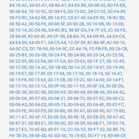
84-78-AC
,
44-03-A7
,
68-86-A7
,
B4-E9-B0
,
00-08-32
,
B0-FA-EB
,
50-06-04
,
70-10-5C
,
3C-08-F6
,
D0-72-DC
,
28-C7-CE
,
6C-FA-89
,
58-F3-9C
,
34-62-88
,
88-1D-FC
,
C0-67-AF
,
64-E9-50
,
18-9C-5D
,
00-50-A2
,
00-50-F0
,
00-90-5F
,
00-90-2B
,
00-10-0B
,
00-10-0D
,
00-10-14
,
0C-D9-96
,
D4-8C-B5
,
58-BF-EA
,
F4-7F-35
,
2C-36-F8
,
28-94-0F
,
8C-60-4F
,
A0-CF-5B
,
E8-BA-70
,
64-D9-89
,
44-D3-CA
,
44-E4-D9
,
64-00-F1
,
04-C5-A4
,
1C-DF-0F
,
8C-B6-4F
,
AC-A0-16
,
A4-0C-C3
,
DC-7B-94
,
00-3A-9C
,
EC-44-76
,
FC-FB-FB
,
00-26-CB
,
00-25-B5
,
00-26-0B
,
00-24-F9
,
00-24-98
,
00-23-34
,
00-22-56
,
00-22-55
,
00-23-04
,
00-1F-CA
,
00-1D-E6
,
00-1F-27
,
00-1D-45
,
00-1C-0E
,
00-1A-6C
,
00-1B-0D
,
00-1A-2F
,
00-19-07
,
00-19-A9
,
00-19-E7
,
00-17-0F
,
00-17-94
,
00-17-59
,
00-18-74
,
00-16-47
,
00-15-FA
,
00-15-63
,
00-15-2B
,
00-15-2C
,
00-14-A9
,
00-14-F1
,
00-13-19
,
00-13-1A
,
00-0F-90
,
00-11-93
,
00-0F-24
,
00-0E-D6
,
00-0E-38
,
00-0C-86
,
00-0D-65
,
00-0D-66
,
00-0B-46
,
00-0A-42
,
00-06-D6
,
00-07-85
,
00-08-21
,
00-08-7C
,
00-07-EC
,
00-08-C2
,
00-08-A3
,
00-04-C0
,
00-05-73
,
00-04-6E
,
00-04-4E
,
00-02-FC
,
00-03-FE
,
00-03-FD
,
00-30-B6
,
00-50-A7
,
00-D0-90
,
0C-75-BD
,
0C-11-67
,
00-AF-1F
,
E0-0E-DA
,
00-9E-1E
,
00-EB-D5
,
00-A7-42
,
00-87-31
,
00-B0-E1
,
00-59-DC
,
00-38-DF
,
00-6B-F1
,
70-D3-79
,
00-27-E3
,
70-6E-6D
,
40-01-7A
,
CC-5A-53
,
50-F7-22
,
00-BE-75
,
F8-7B-20
,
38-0E-4D
,
6C-DD-30
,
70-79-B3
,
DC-F7-19
,
B0-8B-CF
,