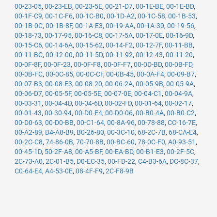
00-23-05
,
00-23-EB
,
00-23-5E
,
00-21-D7
,
00-1E-BE
,
00-1E-BD
,
00-1F-C9
,
00-1C-F6
,
00-1C-B0
,
00-1D-A2
,
00-1C-58
,
00-1B-53
,
00-1B-0C
,
00-1B-8F
,
00-1A-E3
,
00-19-AA
,
00-1A-30
,
00-19-56
,
00-18-73
,
00-17-95
,
00-16-C8
,
00-17-5A
,
00-17-0E
,
00-16-9D
,
00-15-C6
,
00-14-6A
,
00-15-62
,
00-14-F2
,
00-12-7F
,
00-11-BB
,
00-11-BC
,
00-12-00
,
00-11-5D
,
00-11-92
,
00-12-43
,
00-11-20
,
00-0F-8F
,
00-0F-23
,
00-0F-F8
,
00-0F-F7
,
00-0D-BD
,
00-0B-FD
,
00-0B-FC
,
00-0C-85
,
00-0C-CF
,
00-0B-45
,
00-0A-F4
,
00-09-B7
,
00-07-B3
,
00-08-E3
,
00-08-20
,
00-06-2A
,
00-05-9B
,
00-05-9A
,
00-06-D7
,
00-05-5F
,
00-05-5E
,
00-07-0E
,
00-04-C1
,
00-04-9A
,
00-03-31
,
00-04-4D
,
00-04-6D
,
00-02-FD
,
00-01-64
,
00-02-17
,
00-01-43
,
00-30-94
,
00-D0-E4
,
00-D0-06
,
00-B0-4A
,
00-B0-C2
,
00-D0-63
,
00-D0-BB
,
00-C1-64
,
00-8A-96
,
00-78-88
,
CC-16-7E
,
00-A2-89
,
B4-A8-B9
,
B0-26-80
,
00-3C-10
,
68-2C-7B
,
68-CA-E4
,
00-2C-C8
,
74-86-0B
,
70-70-8B
,
00-BC-60
,
78-0C-F0
,
A0-93-51
,
00-45-1D
,
50-2F-A8
,
00-A5-BF
,
00-EA-BD
,
00-B1-E3
,
00-2F-5C
,
2C-73-A0
,
2C-01-B5
,
D0-EC-35
,
00-FD-22
,
C4-B3-6A
,
DC-8C-37
,
C0-64-E4
,
A4-53-0E
,
08-4F-F9
,
2C-F8-9B