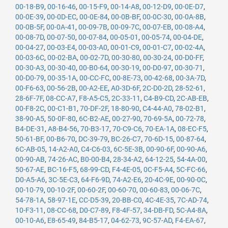
00-18-B9
,
00-16-46
,
00-15-F9
,
00-14-A8
,
00-12-D9
,
00-0E-D7
,
00-0E-39
,
00-0D-EC
,
00-0E-84
,
00-0B-BF
,
00-0C-30
,
00-0A-8B
,
00-0B-5F
,
00-0A-41
,
00-09-7B
,
00-09-7C
,
00-07-EB
,
00-08-A4
,
00-08-7D
,
00-07-50
,
00-07-84
,
00-05-01
,
00-05-74
,
00-04-DE
,
00-04-27
,
00-03-E4
,
00-03-A0
,
00-01-C9
,
00-01-C7
,
00-02-4A
,
00-03-6C
,
00-02-BA
,
00-02-7D
,
00-30-80
,
00-30-24
,
00-D0-FF
,
00-30-A3
,
00-30-40
,
00-B0-64
,
00-30-19
,
00-D0-97
,
00-30-71
,
00-D0-79
,
00-35-1A
,
00-CC-FC
,
00-8E-73
,
00-42-68
,
00-3A-7D
,
00-F6-63
,
00-56-2B
,
00-A2-EE
,
A0-3D-6F
,
2C-D0-2D
,
28-52-61
,
28-6F-7F
,
08-CC-A7
,
F8-A5-C5
,
2C-33-11
,
C4-B9-CD
,
2C-AB-EB
,
00-F8-2C
,
00-C1-B1
,
70-DF-2F
,
18-80-90
,
C4-44-A0
,
78-02-B1
,
38-90-A5
,
50-0F-80
,
6C-B2-AE
,
00-27-90
,
70-69-5A
,
00-72-78
,
B4-DE-31
,
A8-B4-56
,
70-B3-17
,
70-C9-C6
,
70-EA-1A
,
08-EC-F5
,
50-61-BF
,
00-B6-70
,
DC-39-79
,
BC-26-C7
,
70-6D-15
,
00-87-64
,
6C-AB-05
,
14-A2-A0
,
C4-C6-03
,
6C-5E-3B
,
00-90-6F
,
00-90-A6
,
00-90-AB
,
74-26-AC
,
B0-00-B4
,
28-34-A2
,
64-12-25
,
54-4A-00
,
50-67-AE
,
BC-16-F5
,
68-99-CD
,
F4-4E-05
,
0C-F5-A4
,
5C-FC-66
,
D0-A5-A6
,
3C-5E-C3
,
64-F6-9D
,
74-A2-E6
,
20-4C-9E
,
00-90-0C
,
00-10-79
,
00-10-2F
,
00-60-2F
,
00-60-70
,
00-60-83
,
00-06-7C
,
54-78-1A
,
58-97-1E
,
CC-D5-39
,
20-BB-C0
,
4C-4E-35
,
7C-AD-74
,
10-F3-11
,
08-CC-68
,
D0-C7-89
,
F8-4F-57
,
34-DB-FD
,
5C-A4-8A
,
00-10-A6
,
E8-65-49
,
84-B5-17
,
04-62-73
,
9C-57-AD
,
F4-EA-67
,