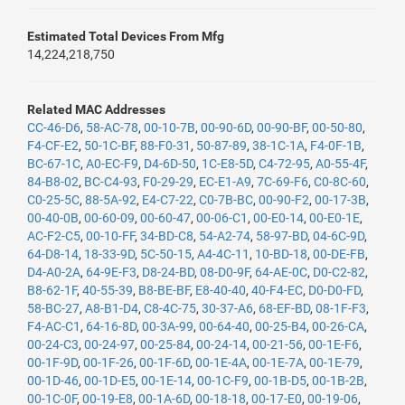
Estimated Total Devices From Mfg
14,224,218,750
Related MAC Addresses
CC-46-D6
,
58-AC-78
,
00-10-7B
,
00-90-6D
,
00-90-BF
,
00-50-80
,
F4-CF-E2
,
50-1C-BF
,
88-F0-31
,
50-87-89
,
38-1C-1A
,
F4-0F-1B
,
BC-67-1C
,
A0-EC-F9
,
D4-6D-50
,
1C-E8-5D
,
C4-72-95
,
A0-55-4F
,
84-B8-02
,
BC-C4-93
,
F0-29-29
,
EC-E1-A9
,
7C-69-F6
,
C0-8C-60
,
C0-25-5C
,
88-5A-92
,
E4-C7-22
,
C0-7B-BC
,
00-90-F2
,
00-17-3B
,
00-40-0B
,
00-60-09
,
00-60-47
,
00-06-C1
,
00-E0-14
,
00-E0-1E
,
AC-F2-C5
,
00-10-FF
,
34-BD-C8
,
54-A2-74
,
58-97-BD
,
04-6C-9D
,
64-D8-14
,
18-33-9D
,
5C-50-15
,
A4-4C-11
,
10-BD-18
,
00-DE-FB
,
D4-A0-2A
,
64-9E-F3
,
D8-24-BD
,
08-D0-9F
,
64-AE-0C
,
D0-C2-82
,
B8-62-1F
,
40-55-39
,
B8-BE-BF
,
E8-40-40
,
40-F4-EC
,
D0-D0-FD
,
58-BC-27
,
A8-B1-D4
,
C8-4C-75
,
30-37-A6
,
68-EF-BD
,
08-1F-F3
,
F4-AC-C1
,
64-16-8D
,
00-3A-99
,
00-64-40
,
00-25-B4
,
00-26-CA
,
00-24-C3
,
00-24-97
,
00-25-84
,
00-24-14
,
00-21-56
,
00-1E-F6
,
00-1F-9D
,
00-1F-26
,
00-1F-6D
,
00-1E-4A
,
00-1E-7A
,
00-1E-79
,
00-1D-46
,
00-1D-E5
,
00-1E-14
,
00-1C-F9
,
00-1B-D5
,
00-1B-2B
,
00-1C-0F
,
00-19-E8
,
00-1A-6D
,
00-18-18
,
00-17-E0
,
00-19-06
,