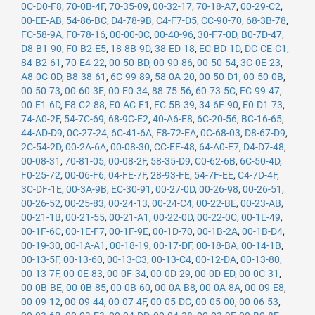
0C-D0-F8
,
70-0B-4F
,
70-35-09
,
00-32-17
,
70-18-A7
,
00-29-C2
,
00-EE-AB
,
54-86-BC
,
D4-78-9B
,
C4-F7-D5
,
CC-90-70
,
68-3B-78
,
FC-58-9A
,
F0-78-16
,
00-00-0C
,
00-40-96
,
30-F7-0D
,
B0-7D-47
,
D8-B1-90
,
F0-B2-E5
,
18-8B-9D
,
38-ED-18
,
EC-BD-1D
,
DC-CE-C1
,
84-B2-61
,
70-E4-22
,
00-50-BD
,
00-90-86
,
00-50-54
,
3C-0E-23
,
A8-0C-0D
,
B8-38-61
,
6C-99-89
,
58-0A-20
,
00-50-D1
,
00-50-0B
,
00-50-73
,
00-60-3E
,
00-E0-34
,
88-75-56
,
60-73-5C
,
FC-99-47
,
00-E1-6D
,
F8-C2-88
,
E0-AC-F1
,
FC-5B-39
,
34-6F-90
,
E0-D1-73
,
74-A0-2F
,
54-7C-69
,
68-9C-E2
,
40-A6-E8
,
6C-20-56
,
BC-16-65
,
44-AD-D9
,
0C-27-24
,
6C-41-6A
,
F8-72-EA
,
0C-68-03
,
D8-67-D9
,
2C-54-2D
,
00-2A-6A
,
00-08-30
,
CC-EF-48
,
64-A0-E7
,
D4-D7-48
,
00-08-31
,
70-81-05
,
00-08-2F
,
58-35-D9
,
C0-62-6B
,
6C-50-4D
,
F0-25-72
,
00-06-F6
,
04-FE-7F
,
28-93-FE
,
54-7F-EE
,
C4-7D-4F
,
3C-DF-1E
,
00-3A-9B
,
EC-30-91
,
00-27-0D
,
00-26-98
,
00-26-51
,
00-26-52
,
00-25-83
,
00-24-13
,
00-24-C4
,
00-22-BE
,
00-23-AB
,
00-21-1B
,
00-21-55
,
00-21-A1
,
00-22-0D
,
00-22-0C
,
00-1E-49
,
00-1F-6C
,
00-1E-F7
,
00-1F-9E
,
00-1D-70
,
00-1B-2A
,
00-1B-D4
,
00-19-30
,
00-1A-A1
,
00-18-19
,
00-17-DF
,
00-18-BA
,
00-14-1B
,
00-13-5F
,
00-13-60
,
00-13-C3
,
00-13-C4
,
00-12-DA
,
00-13-80
,
00-13-7F
,
00-0E-83
,
00-0F-34
,
00-0D-29
,
00-0D-ED
,
00-0C-31
,
00-0B-BE
,
00-0B-85
,
00-0B-60
,
00-0A-B8
,
00-0A-8A
,
00-09-E8
,
00-09-12
,
00-09-44
,
00-07-4F
,
00-05-DC
,
00-05-00
,
00-06-53
,