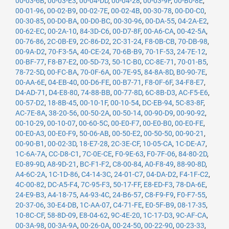
00-03-6B
,
00-03-E3
,
00-04-DD
,
00-04-28
,
00-03-9F
,
00-B0-8E
,
00-01-96
,
00-02-B9
,
00-02-7E
,
00-02-4B
,
00-30-78
,
00-D0-C0
,
00-30-85
,
00-D0-BA
,
00-D0-BC
,
00-30-96
,
00-DA-55
,
04-2A-E2
,
00-62-EC
,
00-2A-10
,
84-3D-C6
,
00-D7-8F
,
00-A6-CA
,
00-42-5A
,
00-76-86
,
2C-0B-E9
,
2C-86-D2
,
2C-31-24
,
F8-0B-CB
,
70-DB-98
,
00-9A-D2
,
70-F3-5A
,
40-CE-24
,
70-6B-B9
,
70-1F-53
,
24-7E-12
,
00-BF-77
,
F8-B7-E2
,
00-5D-73
,
50-1C-B0
,
CC-8E-71
,
70-01-B5
,
78-72-5D
,
00-FC-BA
,
70-0F-6A
,
00-7E-95
,
84-8A-8D
,
B0-90-7E
,
00-AA-6E
,
04-EB-40
,
00-D6-FE
,
00-B7-71
,
F8-0F-6F
,
34-F8-E7
,
D4-AD-71
,
D4-E8-80
,
74-88-BB
,
00-77-8D
,
6C-8B-D3
,
AC-F5-E6
,
00-57-D2
,
18-8B-45
,
00-10-1F
,
00-10-54
,
DC-EB-94
,
5C-83-8F
,
AC-7E-8A
,
38-20-56
,
00-50-2A
,
00-50-14
,
00-90-D9
,
00-90-92
,
00-10-29
,
00-10-07
,
00-60-5C
,
00-E0-F7
,
00-E0-B0
,
00-E0-FE
,
00-E0-A3
,
00-E0-F9
,
50-06-AB
,
00-50-E2
,
00-50-50
,
00-90-21
,
00-90-B1
,
00-02-3D
,
18-E7-28
,
2C-3E-CF
,
10-05-CA
,
1C-DE-A7
,
1C-6A-7A
,
CC-D8-C1
,
7C-0E-CE
,
F0-9E-63
,
F0-7F-06
,
84-80-2D
,
E0-89-9D
,
A8-9D-21
,
BC-F1-F2
,
C8-00-84
,
A0-F8-49
,
88-90-8D
,
A4-6C-2A
,
1C-1D-86
,
C4-14-3C
,
24-01-C7
,
04-DA-D2
,
F4-1F-C2
,
4C-00-82
,
DC-A5-F4
,
7C-95-F3
,
50-17-FF
,
E8-ED-F3
,
78-DA-6E
,
24-E9-B3
,
A4-18-75
,
A4-93-4C
,
24-B6-57
,
C8-F9-F9
,
F0-F7-55
,
20-37-06
,
30-E4-DB
,
1C-AA-07
,
C4-71-FE
,
E0-5F-B9
,
08-17-35
,
10-8C-CF
,
58-8D-09
,
E8-04-62
,
9C-4E-20
,
1C-17-D3
,
9C-AF-CA
,
00-3A-98
,
00-3A-9A
,
00-26-0A
,
00-24-50
,
00-22-90
,
00-23-33
,