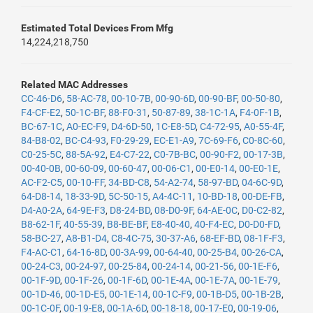
Estimated Total Devices From Mfg
14,224,218,750
Related MAC Addresses
CC-46-D6
,
58-AC-78
,
00-10-7B
,
00-90-6D
,
00-90-BF
,
00-50-80
,
F4-CF-E2
,
50-1C-BF
,
88-F0-31
,
50-87-89
,
38-1C-1A
,
F4-0F-1B
,
BC-67-1C
,
A0-EC-F9
,
D4-6D-50
,
1C-E8-5D
,
C4-72-95
,
A0-55-4F
,
84-B8-02
,
BC-C4-93
,
F0-29-29
,
EC-E1-A9
,
7C-69-F6
,
C0-8C-60
,
C0-25-5C
,
88-5A-92
,
E4-C7-22
,
C0-7B-BC
,
00-90-F2
,
00-17-3B
,
00-40-0B
,
00-60-09
,
00-60-47
,
00-06-C1
,
00-E0-14
,
00-E0-1E
,
AC-F2-C5
,
00-10-FF
,
34-BD-C8
,
54-A2-74
,
58-97-BD
,
04-6C-9D
,
64-D8-14
,
18-33-9D
,
5C-50-15
,
A4-4C-11
,
10-BD-18
,
00-DE-FB
,
D4-A0-2A
,
64-9E-F3
,
D8-24-BD
,
08-D0-9F
,
64-AE-0C
,
D0-C2-82
,
B8-62-1F
,
40-55-39
,
B8-BE-BF
,
E8-40-40
,
40-F4-EC
,
D0-D0-FD
,
58-BC-27
,
A8-B1-D4
,
C8-4C-75
,
30-37-A6
,
68-EF-BD
,
08-1F-F3
,
F4-AC-C1
,
64-16-8D
,
00-3A-99
,
00-64-40
,
00-25-B4
,
00-26-CA
,
00-24-C3
,
00-24-97
,
00-25-84
,
00-24-14
,
00-21-56
,
00-1E-F6
,
00-1F-9D
,
00-1F-26
,
00-1F-6D
,
00-1E-4A
,
00-1E-7A
,
00-1E-79
,
00-1D-46
,
00-1D-E5
,
00-1E-14
,
00-1C-F9
,
00-1B-D5
,
00-1B-2B
,
00-1C-0F
,
00-19-E8
,
00-1A-6D
,
00-18-18
,
00-17-E0
,
00-19-06
,