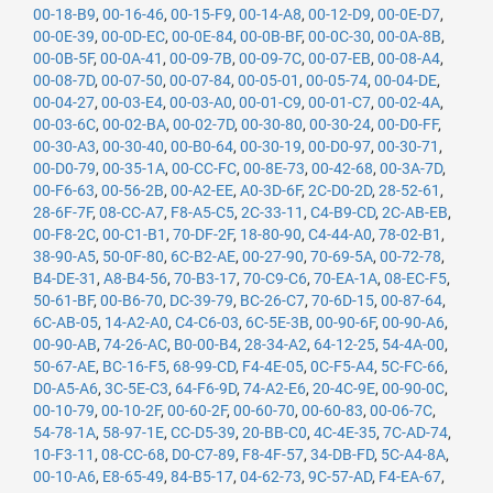
00-18-B9
,
00-16-46
,
00-15-F9
,
00-14-A8
,
00-12-D9
,
00-0E-D7
,
00-0E-39
,
00-0D-EC
,
00-0E-84
,
00-0B-BF
,
00-0C-30
,
00-0A-8B
,
00-0B-5F
,
00-0A-41
,
00-09-7B
,
00-09-7C
,
00-07-EB
,
00-08-A4
,
00-08-7D
,
00-07-50
,
00-07-84
,
00-05-01
,
00-05-74
,
00-04-DE
,
00-04-27
,
00-03-E4
,
00-03-A0
,
00-01-C9
,
00-01-C7
,
00-02-4A
,
00-03-6C
,
00-02-BA
,
00-02-7D
,
00-30-80
,
00-30-24
,
00-D0-FF
,
00-30-A3
,
00-30-40
,
00-B0-64
,
00-30-19
,
00-D0-97
,
00-30-71
,
00-D0-79
,
00-35-1A
,
00-CC-FC
,
00-8E-73
,
00-42-68
,
00-3A-7D
,
00-F6-63
,
00-56-2B
,
00-A2-EE
,
A0-3D-6F
,
2C-D0-2D
,
28-52-61
,
28-6F-7F
,
08-CC-A7
,
F8-A5-C5
,
2C-33-11
,
C4-B9-CD
,
2C-AB-EB
,
00-F8-2C
,
00-C1-B1
,
70-DF-2F
,
18-80-90
,
C4-44-A0
,
78-02-B1
,
38-90-A5
,
50-0F-80
,
6C-B2-AE
,
00-27-90
,
70-69-5A
,
00-72-78
,
B4-DE-31
,
A8-B4-56
,
70-B3-17
,
70-C9-C6
,
70-EA-1A
,
08-EC-F5
,
50-61-BF
,
00-B6-70
,
DC-39-79
,
BC-26-C7
,
70-6D-15
,
00-87-64
,
6C-AB-05
,
14-A2-A0
,
C4-C6-03
,
6C-5E-3B
,
00-90-6F
,
00-90-A6
,
00-90-AB
,
74-26-AC
,
B0-00-B4
,
28-34-A2
,
64-12-25
,
54-4A-00
,
50-67-AE
,
BC-16-F5
,
68-99-CD
,
F4-4E-05
,
0C-F5-A4
,
5C-FC-66
,
D0-A5-A6
,
3C-5E-C3
,
64-F6-9D
,
74-A2-E6
,
20-4C-9E
,
00-90-0C
,
00-10-79
,
00-10-2F
,
00-60-2F
,
00-60-70
,
00-60-83
,
00-06-7C
,
54-78-1A
,
58-97-1E
,
CC-D5-39
,
20-BB-C0
,
4C-4E-35
,
7C-AD-74
,
10-F3-11
,
08-CC-68
,
D0-C7-89
,
F8-4F-57
,
34-DB-FD
,
5C-A4-8A
,
00-10-A6
,
E8-65-49
,
84-B5-17
,
04-62-73
,
9C-57-AD
,
F4-EA-67
,