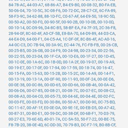
84-78-AC
,
44-03-A7
,
68-86-A7
,
B4-E9-B0
,
00-08-32
,
B0-FA-EB
,
50-06-04
,
70-10-5C
,
3C-08-F6
,
D0-72-DC
,
28-C7-CE
,
6C-FA-89
,
58-F3-9C
,
34-62-88
,
88-1D-FC
,
C0-67-AF
,
64-E9-50
,
18-9C-5D
,
00-50-A2
,
00-50-F0
,
00-90-5F
,
00-90-2B
,
00-10-0B
,
00-10-0D
,
00-10-14
,
0C-D9-96
,
D4-8C-B5
,
58-BF-EA
,
F4-7F-35
,
2C-36-F8
,
28-94-0F
,
8C-60-4F
,
A0-CF-5B
,
E8-BA-70
,
64-D9-89
,
44-D3-CA
,
44-E4-D9
,
64-00-F1
,
04-C5-A4
,
1C-DF-0F
,
8C-B6-4F
,
AC-A0-16
,
A4-0C-C3
,
DC-7B-94
,
00-3A-9C
,
EC-44-76
,
FC-FB-FB
,
00-26-CB
,
00-25-B5
,
00-26-0B
,
00-24-F9
,
00-24-98
,
00-23-34
,
00-22-56
,
00-22-55
,
00-23-04
,
00-1F-CA
,
00-1D-E6
,
00-1F-27
,
00-1D-45
,
00-1C-0E
,
00-1A-6C
,
00-1B-0D
,
00-1A-2F
,
00-19-07
,
00-19-A9
,
00-19-E7
,
00-17-0F
,
00-17-94
,
00-17-59
,
00-18-74
,
00-16-47
,
00-15-FA
,
00-15-63
,
00-15-2B
,
00-15-2C
,
00-14-A9
,
00-14-F1
,
00-13-19
,
00-13-1A
,
00-0F-90
,
00-11-93
,
00-0F-24
,
00-0E-D6
,
00-0E-38
,
00-0C-86
,
00-0D-65
,
00-0D-66
,
00-0B-46
,
00-0A-42
,
00-06-D6
,
00-07-85
,
00-08-21
,
00-08-7C
,
00-07-EC
,
00-08-C2
,
00-08-A3
,
00-04-C0
,
00-05-73
,
00-04-6E
,
00-04-4E
,
00-02-FC
,
00-03-FE
,
00-03-FD
,
00-30-B6
,
00-50-A7
,
00-D0-90
,
0C-75-BD
,
0C-11-67
,
00-AF-1F
,
E0-0E-DA
,
00-9E-1E
,
00-EB-D5
,
00-A7-42
,
00-87-31
,
00-B0-E1
,
00-59-DC
,
00-38-DF
,
00-6B-F1
,
70-D3-79
,
00-27-E3
,
70-6E-6D
,
40-01-7A
,
CC-5A-53
,
50-F7-22
,
00-BE-75
,
F8-7B-20
,
38-0E-4D
,
6C-DD-30
,
70-79-B3
,
DC-F7-19
,
B0-8B-CF
,