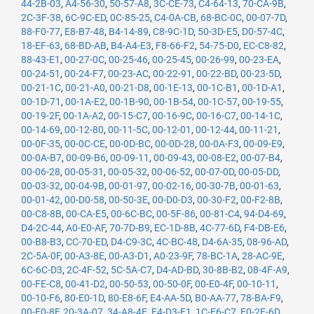
44-2B-03
,
A4-56-30
,
50-57-A8
,
3C-CE-73
,
C4-64-13
,
70-CA-9B
,
2C-3F-38
,
6C-9C-ED
,
0C-85-25
,
C4-0A-CB
,
68-BC-0C
,
00-07-7D
,
88-F0-77
,
E8-B7-48
,
B4-14-89
,
C8-9C-1D
,
50-3D-E5
,
D0-57-4C
,
18-EF-63
,
68-BD-AB
,
B4-A4-E3
,
F8-66-F2
,
54-75-D0
,
EC-C8-82
,
88-43-E1
,
00-27-0C
,
00-25-46
,
00-25-45
,
00-26-99
,
00-23-EA
,
00-24-51
,
00-24-F7
,
00-23-AC
,
00-22-91
,
00-22-BD
,
00-23-5D
,
00-21-1C
,
00-21-A0
,
00-21-D8
,
00-1E-13
,
00-1C-B1
,
00-1D-A1
,
00-1D-71
,
00-1A-E2
,
00-1B-90
,
00-1B-54
,
00-1C-57
,
00-19-55
,
00-19-2F
,
00-1A-A2
,
00-15-C7
,
00-16-9C
,
00-16-C7
,
00-14-1C
,
00-14-69
,
00-12-80
,
00-11-5C
,
00-12-01
,
00-12-44
,
00-11-21
,
00-0F-35
,
00-0C-CE
,
00-0D-BC
,
00-0D-28
,
00-0A-F3
,
00-09-E9
,
00-0A-B7
,
00-09-B6
,
00-09-11
,
00-09-43
,
00-08-E2
,
00-07-B4
,
00-06-28
,
00-05-31
,
00-05-32
,
00-06-52
,
00-07-0D
,
00-05-DD
,
00-03-32
,
00-04-9B
,
00-01-97
,
00-02-16
,
00-30-7B
,
00-01-63
,
00-01-42
,
00-D0-58
,
00-50-3E
,
00-D0-D3
,
00-30-F2
,
00-F2-8B
,
00-C8-8B
,
00-CA-E5
,
00-6C-BC
,
00-5F-86
,
00-81-C4
,
94-D4-69
,
D4-2C-44
,
A0-E0-AF
,
70-7D-B9
,
EC-1D-8B
,
4C-77-6D
,
F4-DB-E6
,
00-B8-B3
,
CC-70-ED
,
D4-C9-3C
,
4C-BC-48
,
D4-6A-35
,
08-96-AD
,
2C-5A-0F
,
00-A3-8E
,
00-A3-D1
,
A0-23-9F
,
78-BC-1A
,
28-AC-9E
,
6C-6C-D3
,
2C-4F-52
,
5C-5A-C7
,
D4-AD-BD
,
30-8B-B2
,
08-4F-A9
,
00-FE-C8
,
00-41-D2
,
00-50-53
,
00-50-0F
,
00-E0-4F
,
00-10-11
,
00-10-F6
,
80-E0-1D
,
80-E8-6F
,
E4-AA-5D
,
B0-AA-77
,
78-BA-F9
,
00-E0-8F
,
20-3A-07
,
34-A8-4E
,
E4-D3-F1
,
1C-E6-C7
,
E0-2F-6D
,