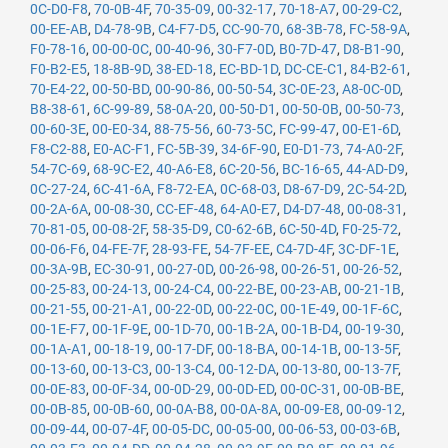
0C-D0-F8
,
70-0B-4F
,
70-35-09
,
00-32-17
,
70-18-A7
,
00-29-C2
,
00-EE-AB
,
D4-78-9B
,
C4-F7-D5
,
CC-90-70
,
68-3B-78
,
FC-58-9A
,
F0-78-16
,
00-00-0C
,
00-40-96
,
30-F7-0D
,
B0-7D-47
,
D8-B1-90
,
F0-B2-E5
,
18-8B-9D
,
38-ED-18
,
EC-BD-1D
,
DC-CE-C1
,
84-B2-61
,
70-E4-22
,
00-50-BD
,
00-90-86
,
00-50-54
,
3C-0E-23
,
A8-0C-0D
,
B8-38-61
,
6C-99-89
,
58-0A-20
,
00-50-D1
,
00-50-0B
,
00-50-73
,
00-60-3E
,
00-E0-34
,
88-75-56
,
60-73-5C
,
FC-99-47
,
00-E1-6D
,
F8-C2-88
,
E0-AC-F1
,
FC-5B-39
,
34-6F-90
,
E0-D1-73
,
74-A0-2F
,
54-7C-69
,
68-9C-E2
,
40-A6-E8
,
6C-20-56
,
BC-16-65
,
44-AD-D9
,
0C-27-24
,
6C-41-6A
,
F8-72-EA
,
0C-68-03
,
D8-67-D9
,
2C-54-2D
,
00-2A-6A
,
00-08-30
,
CC-EF-48
,
64-A0-E7
,
D4-D7-48
,
00-08-31
,
70-81-05
,
00-08-2F
,
58-35-D9
,
C0-62-6B
,
6C-50-4D
,
F0-25-72
,
00-06-F6
,
04-FE-7F
,
28-93-FE
,
54-7F-EE
,
C4-7D-4F
,
3C-DF-1E
,
00-3A-9B
,
EC-30-91
,
00-27-0D
,
00-26-98
,
00-26-51
,
00-26-52
,
00-25-83
,
00-24-13
,
00-24-C4
,
00-22-BE
,
00-23-AB
,
00-21-1B
,
00-21-55
,
00-21-A1
,
00-22-0D
,
00-22-0C
,
00-1E-49
,
00-1F-6C
,
00-1E-F7
,
00-1F-9E
,
00-1D-70
,
00-1B-2A
,
00-1B-D4
,
00-19-30
,
00-1A-A1
,
00-18-19
,
00-17-DF
,
00-18-BA
,
00-14-1B
,
00-13-5F
,
00-13-60
,
00-13-C3
,
00-13-C4
,
00-12-DA
,
00-13-80
,
00-13-7F
,
00-0E-83
,
00-0F-34
,
00-0D-29
,
00-0D-ED
,
00-0C-31
,
00-0B-BE
,
00-0B-85
,
00-0B-60
,
00-0A-B8
,
00-0A-8A
,
00-09-E8
,
00-09-12
,
00-09-44
,
00-07-4F
,
00-05-DC
,
00-05-00
,
00-06-53
,
00-03-6B
,