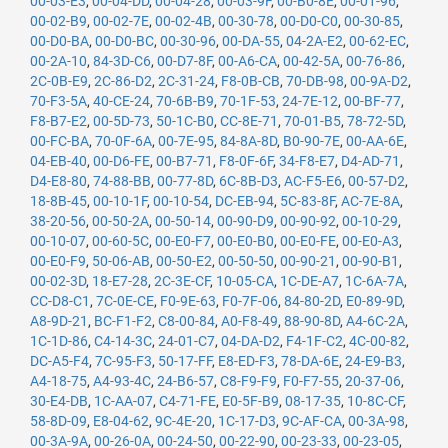
00-03-E3
,
00-04-DD
,
00-04-28
,
00-03-9F
,
00-B0-8E
,
00-01-96
,
00-02-B9
,
00-02-7E
,
00-02-4B
,
00-30-78
,
00-D0-C0
,
00-30-85
,
00-D0-BA
,
00-D0-BC
,
00-30-96
,
00-DA-55
,
04-2A-E2
,
00-62-EC
,
00-2A-10
,
84-3D-C6
,
00-D7-8F
,
00-A6-CA
,
00-42-5A
,
00-76-86
,
2C-0B-E9
,
2C-86-D2
,
2C-31-24
,
F8-0B-CB
,
70-DB-98
,
00-9A-D2
,
70-F3-5A
,
40-CE-24
,
70-6B-B9
,
70-1F-53
,
24-7E-12
,
00-BF-77
,
F8-B7-E2
,
00-5D-73
,
50-1C-B0
,
CC-8E-71
,
70-01-B5
,
78-72-5D
,
00-FC-BA
,
70-0F-6A
,
00-7E-95
,
84-8A-8D
,
B0-90-7E
,
00-AA-6E
,
04-EB-40
,
00-D6-FE
,
00-B7-71
,
F8-0F-6F
,
34-F8-E7
,
D4-AD-71
,
D4-E8-80
,
74-88-BB
,
00-77-8D
,
6C-8B-D3
,
AC-F5-E6
,
00-57-D2
,
18-8B-45
,
00-10-1F
,
00-10-54
,
DC-EB-94
,
5C-83-8F
,
AC-7E-8A
,
38-20-56
,
00-50-2A
,
00-50-14
,
00-90-D9
,
00-90-92
,
00-10-29
,
00-10-07
,
00-60-5C
,
00-E0-F7
,
00-E0-B0
,
00-E0-FE
,
00-E0-A3
,
00-E0-F9
,
50-06-AB
,
00-50-E2
,
00-50-50
,
00-90-21
,
00-90-B1
,
00-02-3D
,
18-E7-28
,
2C-3E-CF
,
10-05-CA
,
1C-DE-A7
,
1C-6A-7A
,
CC-D8-C1
,
7C-0E-CE
,
F0-9E-63
,
F0-7F-06
,
84-80-2D
,
E0-89-9D
,
A8-9D-21
,
BC-F1-F2
,
C8-00-84
,
A0-F8-49
,
88-90-8D
,
A4-6C-2A
,
1C-1D-86
,
C4-14-3C
,
24-01-C7
,
04-DA-D2
,
F4-1F-C2
,
4C-00-82
,
DC-A5-F4
,
7C-95-F3
,
50-17-FF
,
E8-ED-F3
,
78-DA-6E
,
24-E9-B3
,
A4-18-75
,
A4-93-4C
,
24-B6-57
,
C8-F9-F9
,
F0-F7-55
,
20-37-06
,
30-E4-DB
,
1C-AA-07
,
C4-71-FE
,
E0-5F-B9
,
08-17-35
,
10-8C-CF
,
58-8D-09
,
E8-04-62
,
9C-4E-20
,
1C-17-D3
,
9C-AF-CA
,
00-3A-98
,
00-3A-9A
,
00-26-0A
,
00-24-50
,
00-22-90
,
00-23-33
,
00-23-05
,