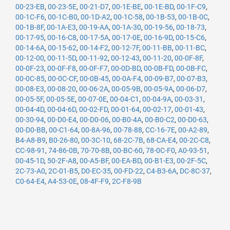
00-23-EB
,
00-23-5E
,
00-21-D7
,
00-1E-BE
,
00-1E-BD
,
00-1F-C9
,
00-1C-F6
,
00-1C-B0
,
00-1D-A2
,
00-1C-58
,
00-1B-53
,
00-1B-0C
,
00-1B-8F
,
00-1A-E3
,
00-19-AA
,
00-1A-30
,
00-19-56
,
00-18-73
,
00-17-95
,
00-16-C8
,
00-17-5A
,
00-17-0E
,
00-16-9D
,
00-15-C6
,
00-14-6A
,
00-15-62
,
00-14-F2
,
00-12-7F
,
00-11-BB
,
00-11-BC
,
00-12-00
,
00-11-5D
,
00-11-92
,
00-12-43
,
00-11-20
,
00-0F-8F
,
00-0F-23
,
00-0F-F8
,
00-0F-F7
,
00-0D-BD
,
00-0B-FD
,
00-0B-FC
,
00-0C-85
,
00-0C-CF
,
00-0B-45
,
00-0A-F4
,
00-09-B7
,
00-07-B3
,
00-08-E3
,
00-08-20
,
00-06-2A
,
00-05-9B
,
00-05-9A
,
00-06-D7
,
00-05-5F
,
00-05-5E
,
00-07-0E
,
00-04-C1
,
00-04-9A
,
00-03-31
,
00-04-4D
,
00-04-6D
,
00-02-FD
,
00-01-64
,
00-02-17
,
00-01-43
,
00-30-94
,
00-D0-E4
,
00-D0-06
,
00-B0-4A
,
00-B0-C2
,
00-D0-63
,
00-D0-BB
,
00-C1-64
,
00-8A-96
,
00-78-88
,
CC-16-7E
,
00-A2-89
,
B4-A8-B9
,
B0-26-80
,
00-3C-10
,
68-2C-7B
,
68-CA-E4
,
00-2C-C8
,
CC-98-91
,
74-86-0B
,
70-70-8B
,
00-BC-60
,
78-0C-F0
,
A0-93-51
,
00-45-1D
,
50-2F-A8
,
00-A5-BF
,
00-EA-BD
,
00-B1-E3
,
00-2F-5C
,
2C-73-A0
,
2C-01-B5
,
D0-EC-35
,
00-FD-22
,
C4-B3-6A
,
DC-8C-37
,
C0-64-E4
,
A4-53-0E
,
08-4F-F9
,
2C-F8-9B